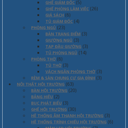
(5)
GHẾ GIÁM ĐỐC
(26)
GHẾ PHÒNG LÀM VIỆC
(6)
GIÁ SÁCH
(4)
TỦ GIÁM ĐỐC
(23)
PHÒNG NGỦ
(3)
BÀN TRANG ĐIỂM
(3)
GIƯỜNG NGỦ
(3)
TAP ĐẦU GIƯỜNG
(14)
TỦ PHÒNG NGỦ
(6)
PHÒNG THỜ
(3)
TỦ THỜ
(3)
VÁCH NGĂN PHÒNG THỜ
(3)
RÈM & SÀN CHUNG CƯ GIA ĐÌNH
(63)
NỘI THẤT HỘI TRƯỜNG
(20)
BÀN HỘI TRƯỜNG
(2)
BẢNG HIỆU
(3)
BỤC PHÁT BIỂU
(30)
GHẾ HỘI TRƯỜNG
(3)
HỆ THỐNG ÂM THANH HỘI TRƯỜNG
(6)
HỆ THỐNG TRÌNH CHIẾU HỘI TRƯỜNG