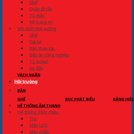
Ghế
Quầy lễ tân
Tủ giày
Kệ trang trí
Nội thất nhà xưởng
Ghế
Giá kệ
Bàn thao tác
Bếp ăn công nghiệp
Tủ locker
Xe đẩy
VÁCH NGĂN
Hội trường
BÀN
GHẾ
BỤC PHÁT BIỂU
BẢNG HIỆ
HỆ THỐNG ÂM THANH
Hệ thống trình chiếu
Tivi
Màn LED
Máy chiếu