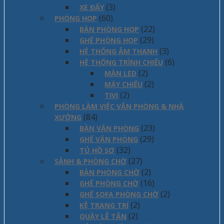
(3)
XE ĐẨY
(60)
PHÒNG HỌP
(22)
BÀN PHÒNG HỌP
(29)
GHẾ PHÒNG HỌP
(3)
HỆ THỐNG ÂM THANH
(6)
HỆ THỐNG TRÌNH CHIẾU
(2)
MÀN LED
(2)
MÁY CHIẾU
(2)
TIVI
PHÒNG LÀM VIỆC VĂN PHÒNG & NHÀ
(84)
XƯỞNG
(23)
BÀN VĂN PHÒNG
(29)
GHẾ VĂN PHÒNG
(32)
TỦ HỒ SƠ
(27)
SẢNH & PHÒNG CHỜ
(2)
BÀN PHÒNG CHỜ
(16)
GHẾ PHÒNG CHỜ
(2)
GHẾ SOFA PHÒNG CHỜ
(2)
KỆ TRANG TRÍ
(2)
QUẦY LỄ TÂN