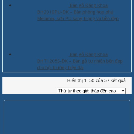
Bàn gỗ Đăng Khoa
BH2010PU-ĐK – Bàn phòng họp phủ
Melamin, sơn PU sang trọng và bền đẹp
Bàn gỗ Đăng Khoa
BHT1205S-ĐK – Bàn gỗ tự nhiên bền đẹp
cho hội trường hiện đại
Hiển thị 1–50 của 57 kết quả