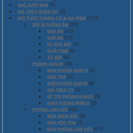
(1)
GHẾ QUẦY BAR
(3)
GIÁ TREO QUẦN ÁO
(133)
NỘI THẤT CHUNG CƯ & GIA ĐÌNH
(30)
BẾP & PHÒNG ĂN
(12)
BÀN ĂN
(15)
GHẾ ĂN
(3)
KỆ NHÀ BẾP
(0)
QUẦY BAR
(0)
TỦ BẾP
(18)
PHÒNG KHÁCH
(2)
BÀN PHÒNG KHÁCH
(2)
BÀN TRÀ
(8)
GHẾ PHÒNG KHÁCH
(1)
GIÁ TREO TV
(3)
KỆ TIVI PHÒNG KHÁCH
(2)
SOFA PHÒNG KHÁCH
(55)
PHÒNG LÀM VIỆC
(2)
BÀN GIÁM ĐỐC
(1)
BÀN HỘC PHỤ
(11)
BÀN PHÒNG LÀM VIỆC