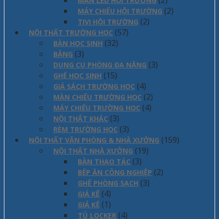
(2)
MÀN LED HỘI TRƯỜNG
(2)
MÁY CHIẾU HỘI TRƯỜNG
(2)
TIVI HỘI TRƯỜNG
(57)
NỘI THẤT TRƯỜNG HỌC
(32)
BÀN HỌC SINH
(3)
BẢNG
(3)
DỤNG CỤ PHÒNG ĐA NĂNG
(15)
GHẾ HỌC SINH
(4)
GIÁ SÁCH TRƯỜNG HỌC
(2)
MÀN CHIẾU TRƯỜNG HỌC
(4)
MÁY CHIẾU TRƯỜNG HỌC
(3)
NỘI THẤT KHÁC
(3)
RÈM TRƯỜNG HỌC
(159)
NỘI THẤT VĂN PHÒNG & NHÀ XƯỞNG
(19)
NỘI THẤT NHÀ XƯỞNG
(3)
BÀN THAO TÁC
(2)
BẾP ĂN CÔNG NGHIỆP
(3)
GHẾ PHÒNG SẠCH
(4)
GIÁ KÊ
(1)
GIÁ KỆ
(4)
TỦ LOCKER