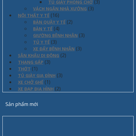
(3)
TỦ GIÀY PHÒNG CHỜ
(3)
VÁCH NGĂN NHÀ XƯỞNG
(16)
NỘI THẤT Y TẾ
(2)
BÀN QUẦY Y TẾ
(4)
BÀN Y TẾ
(3)
GIƯỜNG BỆNH NHÂN
(3)
TỦ Y TẾ
(3)
XE ĐẨY BỆNH NHÂN
(2)
SÂN KHẤU DI ĐỘNG
(3)
THANG GẤP
(1)
THỚT
(3)
TỦ GIÀY GIA ĐÌNH
(1)
XE CHỞ GHẾ
(2)
XE ĐẠP ĐỊA HÌNH
Sản phẩm mới