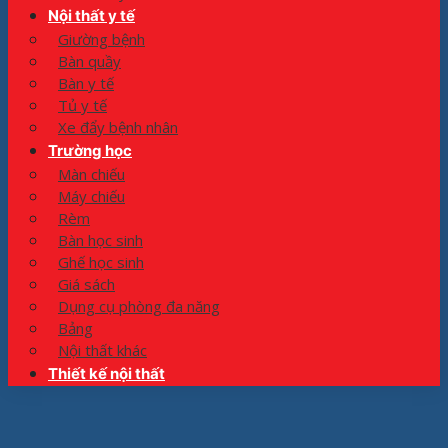
Nội thất y tế
Giường bệnh
Bàn quầy
Bàn y tế
Tủ y tế
Xe đẩy bệnh nhân
Trường học
Màn chiếu
Máy chiếu
Rèm
Bàn học sinh
Ghế học sinh
Giá sách
Dụng cụ phòng đa năng
Bảng
Nội thất khác
Thiết kế nội thất