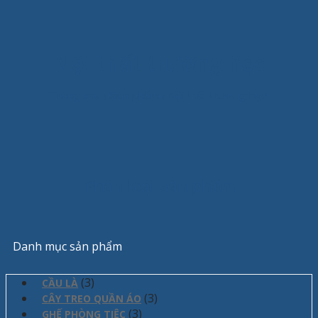
Nội thất trường học
Trang chủ
/
Sản phẩm
/
Nội thất trường học
Phân loại sản phẩm
Danh mục sản phẩm
(3)
CẦU LÀ
(3)
CÂY TREO QUẦN ÁO
(3)
GHẾ PHÒNG TIỆC