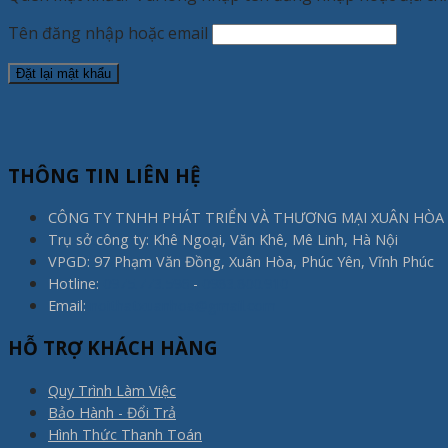
Tên đăng nhập hoặc email
Đặt lại mật khẩu
THÔNG TIN LIÊN HỆ
CÔNG TY TNHH PHÁT TRIỂN VÀ THƯƠNG MẠI XUÂN HÒA
Trụ sở công ty: Khê Ngoại, Văn Khê, Mê Linh, Hà Nội
VPGD: 97 Phạm Văn Đồng, Xuân Hòa, Phúc Yên, Vĩnh Phúc
Hotline:
0975.773.596
-
0983.800.910
Email:
noithatxuanhoa@gmail.com
HỖ TRỢ KHÁCH HÀNG
Quy Trình Làm Việc
Bảo Hành - Đổi Trả
Hình Thức Thanh Toán