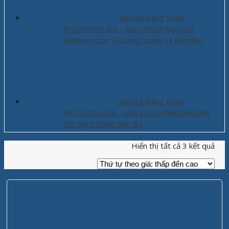
Bàn gỗ Đăng Khoa
BH2010PU-ĐK – Bàn phòng họp phủ
Melamin, sơn PU sang trọng và bền đẹp
Bàn gỗ Đăng Khoa
BHT1205S-ĐK – Bàn gỗ tự nhiên bền đẹp
cho hội trường hiện đại
Hiển thị tất cả 3 kết quả