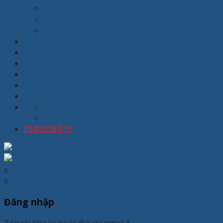
Dụng cụ phòng đa năng
Bảng
Nội thất khác
Thiết kế nội thất
Giới thiệu
Dự án
Tin tức
Tuyển dụng
Liên hệ
kinhdoanh@thuongmaixuanhoa.com
8:00 - 19:00 T2 - T7
0949.038.019
x
x
Đăng nhập
Tên tài khoản hoặc địa chỉ email
*