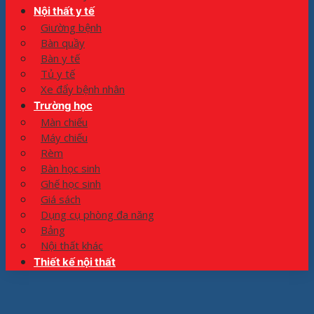
Nội thất y tế
Giường bệnh
Bàn quầy
Bàn y tế
Tủ y tế
Xe đẩy bệnh nhân
Trường học
Màn chiếu
Máy chiếu
Rèm
Bàn học sinh
Ghế học sinh
Giá sách
Dụng cụ phòng đa năng
Bảng
Nội thất khác
Thiết kế nội thất