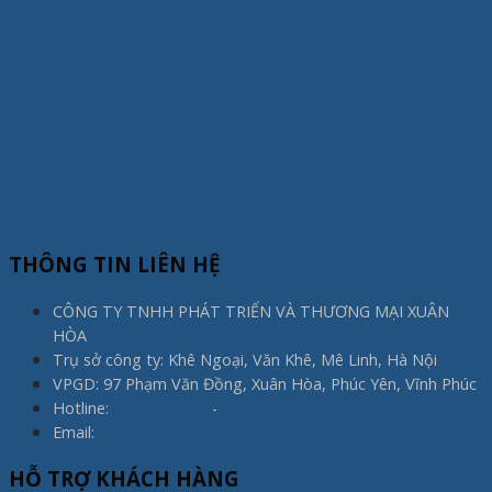
Tủ Quần Áo Gỗ Hiện Đại Xuân Hòa – Giải Pháp Lưu Trữ Thông
Minh, Nâng Tầm Không Gian Sống
5 Tháng Mười Một, 2025
THÔNG TIN LIÊN HỆ
CÔNG TY TNHH PHÁT TRIỂN VÀ THƯƠNG MẠI XUÂN
HÒA
Trụ sở công ty: Khê Ngoại, Văn Khê, Mê Linh, Hà Nội
VPGD: 97 Phạm Văn Đồng, Xuân Hòa, Phúc Yên, Vĩnh Phúc
Hotline:
0975.773.596
-
0983.800.910
Email:
noithatxuanhoa@gmail.com
HỖ TRỢ KHÁCH HÀNG