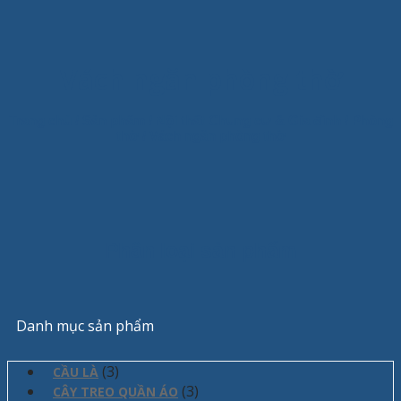
Vách ngăn phòng thờ
Trang chủ
/
Sản phẩm
/
Nội thất Chung cư & Gia đình
/
Phòng
thờ
/
Vách ngăn phòng thờ
Phân loại sản phẩm
Danh mục sản phẩm
(3)
CẦU LÀ
(3)
CÂY TREO QUẦN ÁO