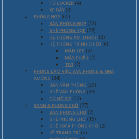
(4)
TỦ LOCKER
(3)
XE ĐẨY
(60)
PHÒNG HỌP
(22)
BÀN PHÒNG HỌP
(29)
GHẾ PHÒNG HỌP
(3)
HỆ THỐNG ÂM THANH
(6)
HỆ THỐNG TRÌNH CHIẾU
(2)
MÀN LED
(2)
MÁY CHIẾU
(2)
TIVI
PHÒNG LÀM VIỆC VĂN PHÒNG & NHÀ
(84)
XƯỞNG
(23)
BÀN VĂN PHÒNG
(29)
GHẾ VĂN PHÒNG
(32)
TỦ HỒ SƠ
(27)
SẢNH & PHÒNG CHỜ
(2)
BÀN PHÒNG CHỜ
(16)
GHẾ PHÒNG CHỜ
(2)
GHẾ SOFA PHÒNG CHỜ
(2)
KỆ TRANG TRÍ