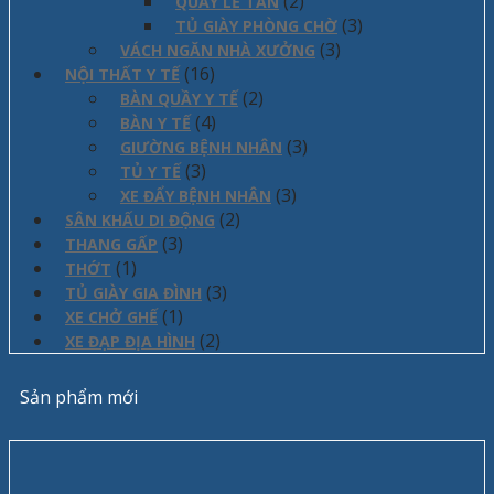
(2)
QUẦY LỄ TÂN
(3)
TỦ GIÀY PHÒNG CHỜ
(3)
VÁCH NGĂN NHÀ XƯỞNG
(16)
NỘI THẤT Y TẾ
(2)
BÀN QUẦY Y TẾ
(4)
BÀN Y TẾ
(3)
GIƯỜNG BỆNH NHÂN
(3)
TỦ Y TẾ
(3)
XE ĐẨY BỆNH NHÂN
(2)
SÂN KHẤU DI ĐỘNG
(3)
THANG GẤP
(1)
THỚT
(3)
TỦ GIÀY GIA ĐÌNH
(1)
XE CHỞ GHẾ
(2)
XE ĐẠP ĐỊA HÌNH
Sản phẩm mới