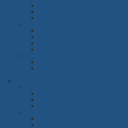
Bàn
Ghế
Giá sách
Phòng ngủ
Giường
Tủ
Bàn trang điểm
Tap đầu giường
Phòng thờ
Tủ thờ
Vách ngăn
Rèm & Sàn
Văn phòng & Nhà xưởng
Phòng làm việc
Bàn
Ghế
Tủ hồ sơ
Phòng họp
Bàn
Ghế