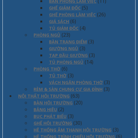
(11)
BÀN PHÒNG LÀM VIỆC
(5)
GHẾ GIÁM ĐỐC
(26)
GHẾ PHÒNG LÀM VIỆC
(6)
GIÁ SÁCH
(4)
TỦ GIÁM ĐỐC
(23)
PHÒNG NGỦ
(3)
BÀN TRANG ĐIỂM
(3)
GIƯỜNG NGỦ
(3)
TAP ĐẦU GIƯỜNG
(14)
TỦ PHÒNG NGỦ
(6)
PHÒNG THỜ
(3)
TỦ THỜ
(3)
VÁCH NGĂN PHÒNG THỜ
(3)
RÈM & SÀN CHUNG CƯ GIA ĐÌNH
(63)
NỘI THẤT HỘI TRƯỜNG
(20)
BÀN HỘI TRƯỜNG
(2)
BẢNG HIỆU
(3)
BỤC PHÁT BIỂU
(30)
GHẾ HỘI TRƯỜNG
(3)
HỆ THỐNG ÂM THANH HỘI TRƯỜNG
(6)
HỆ THỐNG TRÌNH CHIẾU HỘI TRƯỜNG