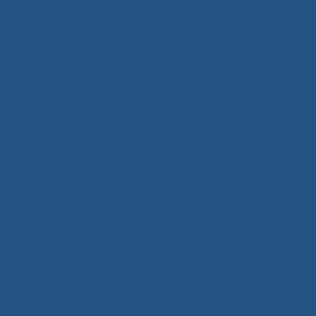
Giải Pháp Vách Ngăn & Bàn Văn Phòng Xuân Hòa – Kiến Tạo
Không Gian Chuyên Nghiệp Đẳng Cấp
10 Tháng Mười Một, 2025