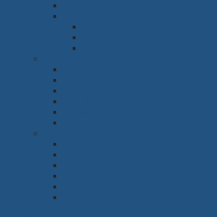
Hệ thống âm thanh
Hệ thống trình chiếu
Máy chiếu
Tivi
Màn Led
Sảnh & Phòng chờ
Sofa
Bàn
Ghế
Quầy lễ tân
Tủ giày
Kệ trang trí
Nội thất nhà xưởng
Ghế
Giá kệ
Bàn thao tác
Bếp ăn công nghiệp
Tủ locker
Xe đẩy
Vách ngăn