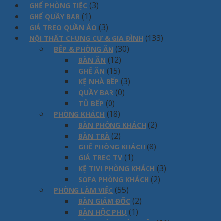
(3)
GHẾ PHÒNG TIỆC
(1)
GHẾ QUẦY BAR
(3)
GIÁ TREO QUẦN ÁO
(133)
NỘI THẤT CHUNG CƯ & GIA ĐÌNH
(30)
BẾP & PHÒNG ĂN
(12)
BÀN ĂN
(15)
GHẾ ĂN
(3)
KỆ NHÀ BẾP
(0)
QUẦY BAR
(0)
TỦ BẾP
(18)
PHÒNG KHÁCH
(2)
BÀN PHÒNG KHÁCH
(2)
BÀN TRÀ
(8)
GHẾ PHÒNG KHÁCH
(1)
GIÁ TREO TV
(3)
KỆ TIVI PHÒNG KHÁCH
(2)
SOFA PHÒNG KHÁCH
(55)
PHÒNG LÀM VIỆC
(2)
BÀN GIÁM ĐỐC
(1)
BÀN HỘC PHỤ