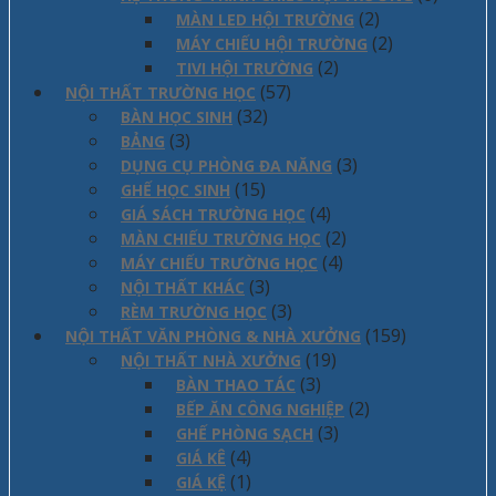
(2)
MÀN LED HỘI TRƯỜNG
(2)
MÁY CHIẾU HỘI TRƯỜNG
(2)
TIVI HỘI TRƯỜNG
(57)
NỘI THẤT TRƯỜNG HỌC
(32)
BÀN HỌC SINH
(3)
BẢNG
(3)
DỤNG CỤ PHÒNG ĐA NĂNG
(15)
GHẾ HỌC SINH
(4)
GIÁ SÁCH TRƯỜNG HỌC
(2)
MÀN CHIẾU TRƯỜNG HỌC
(4)
MÁY CHIẾU TRƯỜNG HỌC
(3)
NỘI THẤT KHÁC
(3)
RÈM TRƯỜNG HỌC
(159)
NỘI THẤT VĂN PHÒNG & NHÀ XƯỞNG
(19)
NỘI THẤT NHÀ XƯỞNG
(3)
BÀN THAO TÁC
(2)
BẾP ĂN CÔNG NGHIỆP
(3)
GHẾ PHÒNG SẠCH
(4)
GIÁ KÊ
(1)
GIÁ KỆ