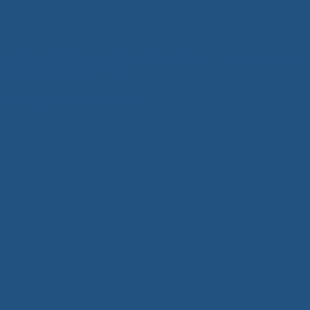
BỘ BÀN TIẾP KHÁCH NHỎ – GIẢI PHÁP TỐI ƯU CHO KHÔNG GIAN
GỌN GÀNG VÀ THANH LỊCH
6 Tháng Mười Một, 2025