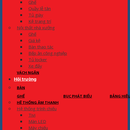
Ghế
Quầy lễ tân
Tủ giày
Kệ trang trí
Nội thất nhà xưởng
Ghế
Giá kệ
Bàn thao tác
Bếp ăn công nghiệp
Tủ locker
Xe đẩy
VÁCH NGĂN
Hội trường
BÀN
GHẾ
BỤC PHÁT BIỂU
BẢNG HIỆ
HỆ THỐNG ÂM THANH
Hệ thống trình chiếu
Tivi
Màn LED
Máy chiếu