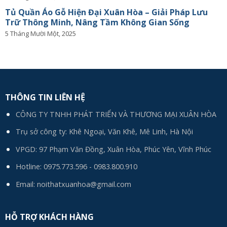
Tủ Quần Áo Gỗ Hiện Đại Xuân Hòa – Giải Pháp Lưu
Trữ Thông Minh, Nâng Tầm Không Gian Sống
5 Tháng Mười Một, 2025
THÔNG TIN LIÊN HỆ
CÔNG TY TNHH PHÁT TRIỂN VÀ THƯƠNG MẠI XUÂN HÒA
Trụ sở công ty: Khê Ngoại, Văn Khê, Mê Linh, Hà Nội
VPGD: 97 Phạm Văn Đồng, Xuân Hòa, Phúc Yên, Vĩnh Phúc
Hotline:
0975.773.596
-
0983.800.910
Email:
noithatxuanhoa@gmail.com
HỖ TRỢ KHÁCH HÀNG