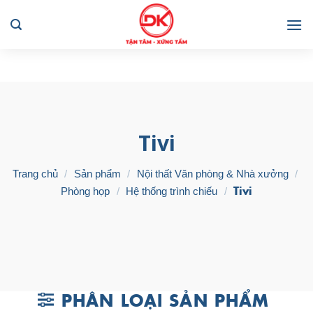
Skip
to
content
Tivi
Trang chủ
/
Sản phẩm
/
Nội thất Văn phòng & Nhà xưởng
/
Tivi
Phòng họp
/
Hệ thống trình chiếu
/
PHÂN LOẠI SẢN PHẨM