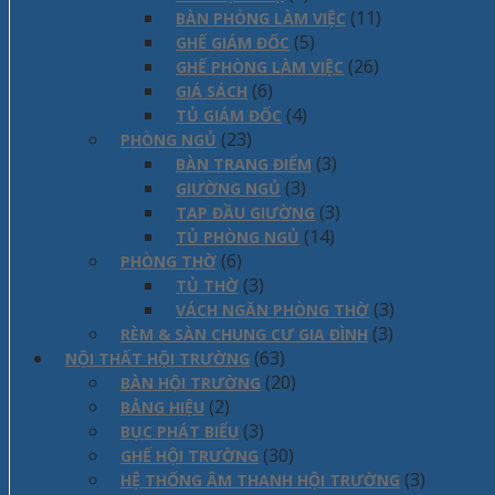
(11)
BÀN PHÒNG LÀM VIỆC
(5)
GHẾ GIÁM ĐỐC
(26)
GHẾ PHÒNG LÀM VIỆC
(6)
GIÁ SÁCH
(4)
TỦ GIÁM ĐỐC
(23)
PHÒNG NGỦ
(3)
BÀN TRANG ĐIỂM
(3)
GIƯỜNG NGỦ
(3)
TAP ĐẦU GIƯỜNG
(14)
TỦ PHÒNG NGỦ
(6)
PHÒNG THỜ
(3)
TỦ THỜ
(3)
VÁCH NGĂN PHÒNG THỜ
(3)
RÈM & SÀN CHUNG CƯ GIA ĐÌNH
(63)
NỘI THẤT HỘI TRƯỜNG
(20)
BÀN HỘI TRƯỜNG
(2)
BẢNG HIỆU
(3)
BỤC PHÁT BIỂU
(30)
GHẾ HỘI TRƯỜNG
(3)
HỆ THỐNG ÂM THANH HỘI TRƯỜNG