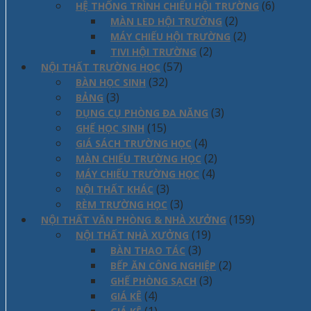
(6)
HỆ THỐNG TRÌNH CHIẾU HỘI TRƯỜNG
(2)
MÀN LED HỘI TRƯỜNG
(2)
MÁY CHIẾU HỘI TRƯỜNG
(2)
TIVI HỘI TRƯỜNG
(57)
NỘI THẤT TRƯỜNG HỌC
(32)
BÀN HỌC SINH
(3)
BẢNG
(3)
DỤNG CỤ PHÒNG ĐA NĂNG
(15)
GHẾ HỌC SINH
(4)
GIÁ SÁCH TRƯỜNG HỌC
(2)
MÀN CHIẾU TRƯỜNG HỌC
(4)
MÁY CHIẾU TRƯỜNG HỌC
(3)
NỘI THẤT KHÁC
(3)
RÈM TRƯỜNG HỌC
(159)
NỘI THẤT VĂN PHÒNG & NHÀ XƯỞNG
(19)
NỘI THẤT NHÀ XƯỞNG
(3)
BÀN THAO TÁC
(2)
BẾP ĂN CÔNG NGHIỆP
(3)
GHẾ PHÒNG SẠCH
(4)
GIÁ KÊ