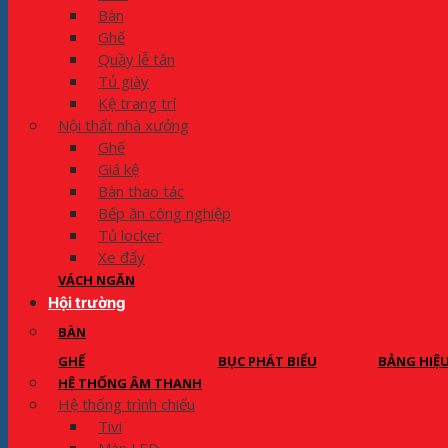
Bàn
Ghế
Quầy lễ tân
Tủ giày
Kệ trang trí
Nội thất nhà xưởng
Ghế
Giá kệ
Bàn thao tác
Bếp ăn công nghiệp
Tủ locker
Xe đẩy
VÁCH NGĂN
Hội trường
BÀN
GHẾ
BỤC PHÁT BIỂU
BẢNG HIỆ
HỆ THỐNG ÂM THANH
Hệ thống trình chiếu
Tivi