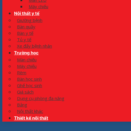
Màn LED
Máy chiếu
Nội thất y tế
Giường bệnh
Bàn quầy
Bàn y tế
Tủ y tế
Xe đẩy bệnh nhân
Trường học
Màn chiếu
Máy chiếu
Rèm
Bàn học sinh
Ghế học sinh
Giá sách
Dụng cụ phòng đa năng
Bảng
Nội thất khác
Thiết kế nội thất