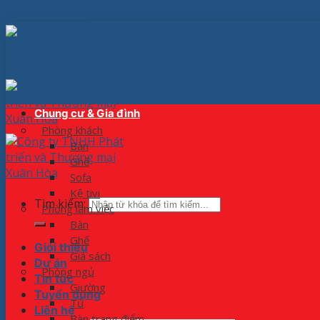
Skip to content
Chung cư & Gia đình
Phòng khách
Bàn
Ghế
Sofa
Kệ tivi
Tìm kiếm:
Phòng làm việc
Bàn
Ghế
Giới thiệu
Giá sách
Dự án
Phòng ngủ
Tin tức
Giường
Tuyển dụng
Tủ
Liên hệ
Bàn trang điểm