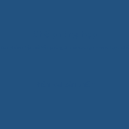
Ghế phòng họp
Sản phẩm
/
Nội thất Văn phòng & Nhà xưởng
/
Phòng họp
/
Ghế
Phân loại sản phẩm