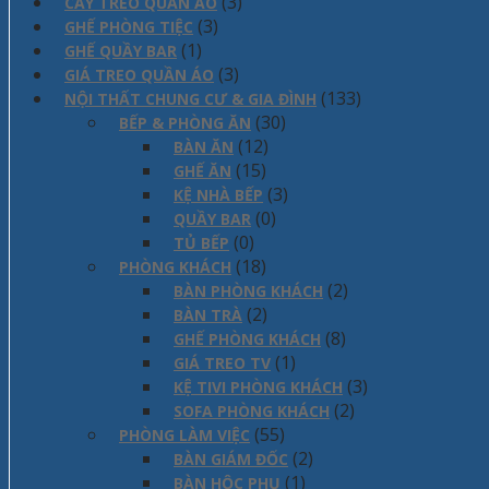
(3)
CÂY TREO QUẦN ÁO
(3)
GHẾ PHÒNG TIỆC
(1)
GHẾ QUẦY BAR
(3)
GIÁ TREO QUẦN ÁO
(133)
NỘI THẤT CHUNG CƯ & GIA ĐÌNH
(30)
BẾP & PHÒNG ĂN
(12)
BÀN ĂN
(15)
GHẾ ĂN
(3)
KỆ NHÀ BẾP
(0)
QUẦY BAR
(0)
TỦ BẾP
(18)
PHÒNG KHÁCH
(2)
BÀN PHÒNG KHÁCH
(2)
BÀN TRÀ
(8)
GHẾ PHÒNG KHÁCH
(1)
GIÁ TREO TV
(3)
KỆ TIVI PHÒNG KHÁCH
(2)
SOFA PHÒNG KHÁCH
(55)
PHÒNG LÀM VIỆC
(2)
BÀN GIÁM ĐỐC
(1)
BÀN HỘC PHỤ