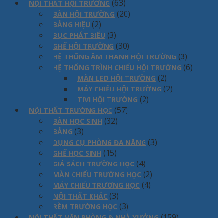
(63)
NỘI THẤT HỘI TRƯỜNG
(20)
BÀN HỘI TRƯỜNG
(2)
BẢNG HIỆU
(3)
BỤC PHÁT BIỂU
(30)
GHẾ HỘI TRƯỜNG
(3)
HỆ THỐNG ÂM THANH HỘI TRƯỜNG
(6)
HỆ THỐNG TRÌNH CHIẾU HỘI TRƯỜNG
(2)
MÀN LED HỘI TRƯỜNG
(2)
MÁY CHIẾU HỘI TRƯỜNG
(2)
TIVI HỘI TRƯỜNG
(57)
NỘI THẤT TRƯỜNG HỌC
(32)
BÀN HỌC SINH
(3)
BẢNG
(3)
DỤNG CỤ PHÒNG ĐA NĂNG
(15)
GHẾ HỌC SINH
(4)
GIÁ SÁCH TRƯỜNG HỌC
(2)
MÀN CHIẾU TRƯỜNG HỌC
(4)
MÁY CHIẾU TRƯỜNG HỌC
(3)
NỘI THẤT KHÁC
(3)
RÈM TRƯỜNG HỌC
(159)
NỘI THẤT VĂN PHÒNG & NHÀ XƯỞNG