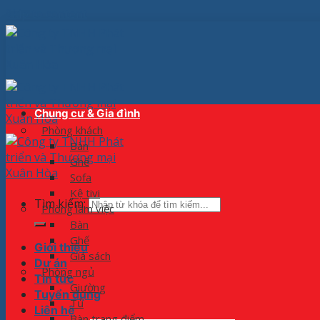
Skip to content
Chung cư & Gia đình
Phòng khách
Bàn
Ghế
Sofa
Kệ tivi
Tìm kiếm:
Phòng làm việc
Bàn
Ghế
Giới thiệu
Giá sách
Dự án
Phòng ngủ
Tin tức
Giường
Tuyển dụng
Tủ
Liên hệ
Bàn trang điểm