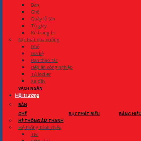
Bàn
Ghế
Quầy lễ tân
Tủ giày
Kệ trang trí
Nội thất nhà xưởng
Ghế
Giá kệ
Bàn thao tác
Bếp ăn công nghiệp
Tủ locker
Xe đẩy
VÁCH NGĂN
Hội trường
BÀN
GHẾ
BỤC PHÁT BIỂU
BẢNG HIỆ
HỆ THỐNG ÂM THANH
Hệ thống trình chiếu
Tivi