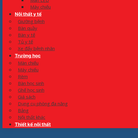
Màn LED
Máy chiếu
Nội thất y tế
Giường bệnh
Bàn quầy
Bàn y tế
Tủ y tế
Xe đẩy bệnh nhân
Trường học
Màn chiếu
Máy chiếu
Rèm
Bàn học sinh
Ghế học sinh
Giá sách
Dụng cụ phòng đa năng
Bảng
Nội thất khác
Thiết kế nội thất