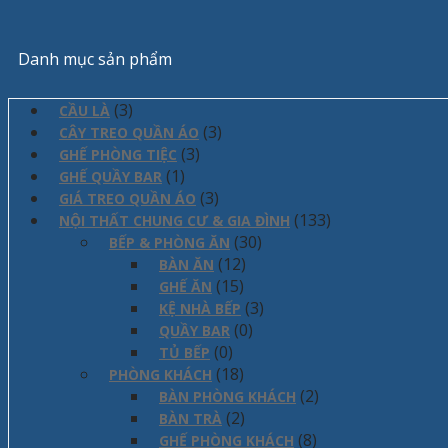
Danh mục sản phẩm
(3)
CẦU LÀ
(3)
CÂY TREO QUẦN ÁO
(3)
GHẾ PHÒNG TIỆC
(1)
GHẾ QUẦY BAR
(3)
GIÁ TREO QUẦN ÁO
(133)
NỘI THẤT CHUNG CƯ & GIA ĐÌNH
(30)
BẾP & PHÒNG ĂN
(12)
BÀN ĂN
(15)
GHẾ ĂN
(3)
KỆ NHÀ BẾP
(0)
QUẦY BAR
(0)
TỦ BẾP
(18)
PHÒNG KHÁCH
(2)
BÀN PHÒNG KHÁCH
(2)
BÀN TRÀ
(8)
GHẾ PHÒNG KHÁCH