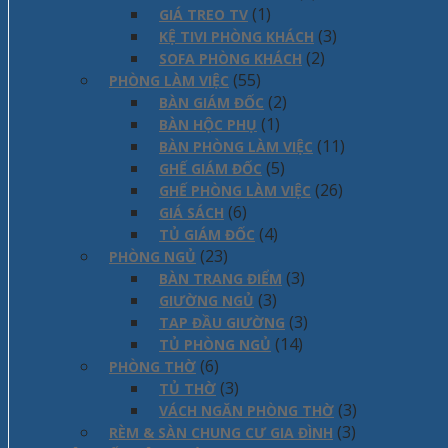
(1)
GIÁ TREO TV
(3)
KỆ TIVI PHÒNG KHÁCH
(2)
SOFA PHÒNG KHÁCH
(55)
PHÒNG LÀM VIỆC
(2)
BÀN GIÁM ĐỐC
(1)
BÀN HỘC PHỤ
(11)
BÀN PHÒNG LÀM VIỆC
(5)
GHẾ GIÁM ĐỐC
(26)
GHẾ PHÒNG LÀM VIỆC
(6)
GIÁ SÁCH
(4)
TỦ GIÁM ĐỐC
(23)
PHÒNG NGỦ
(3)
BÀN TRANG ĐIỂM
(3)
GIƯỜNG NGỦ
(3)
TAP ĐẦU GIƯỜNG
(14)
TỦ PHÒNG NGỦ
(6)
PHÒNG THỜ
(3)
TỦ THỜ
(3)
VÁCH NGĂN PHÒNG THỜ
(3)
RÈM & SÀN CHUNG CƯ GIA ĐÌNH