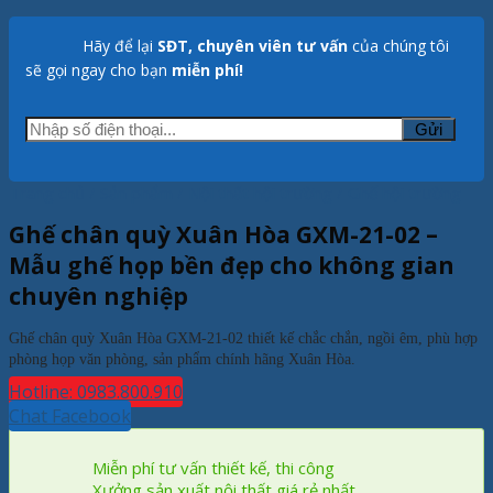
Hãy để lại
SĐT, chuyên viên tư vấn
của chúng tôi
sẽ gọi ngay cho bạn
miễn phí!
Trang chủ
/
Sản phẩm
/
Nội thất hội trường
/
Ghế hội trường
Ghế chân quỳ Xuân Hòa GXM-21-02 –
Mẫu ghế họp bền đẹp cho không gian
chuyên nghiệp
Ghế chân quỳ Xuân Hòa GXM-21-02 thiết kế chắc chắn, ngồi êm, phù hợp
phòng họp văn phòng, sản phẩm chính hãng Xuân Hòa.
Hotline: 0983.800.910
Chat Facebook
Miễn phí tư vấn thiết kế, thi công
Xưởng sản xuất nội thất giá rẻ nhất