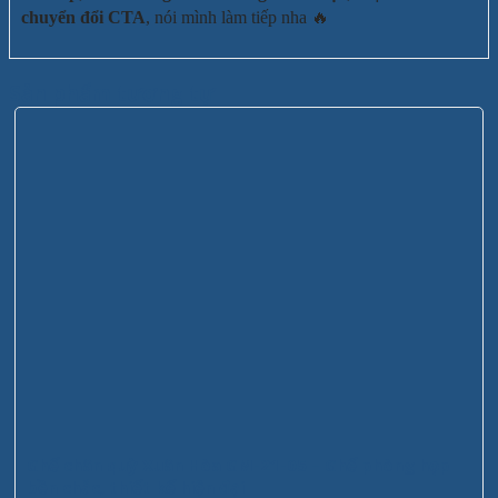
chuyển đổi CTA
, nói mình làm tiếp nha 🔥
Sản phẩm tương tự
Ghế chân quỳ Xuân Hòa GM-21-05 – Ghế phòng họp
bền chắc, thiết kế hiện đại