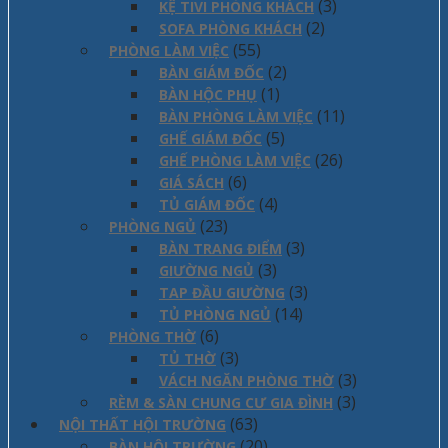
(3)
KỆ TIVI PHÒNG KHÁCH
(2)
SOFA PHÒNG KHÁCH
(55)
PHÒNG LÀM VIỆC
(2)
BÀN GIÁM ĐỐC
(1)
BÀN HỘC PHỤ
(11)
BÀN PHÒNG LÀM VIỆC
(5)
GHẾ GIÁM ĐỐC
(26)
GHẾ PHÒNG LÀM VIỆC
(6)
GIÁ SÁCH
(4)
TỦ GIÁM ĐỐC
(23)
PHÒNG NGỦ
(3)
BÀN TRANG ĐIỂM
(3)
GIƯỜNG NGỦ
(3)
TAP ĐẦU GIƯỜNG
(14)
TỦ PHÒNG NGỦ
(6)
PHÒNG THỜ
(3)
TỦ THỜ
(3)
VÁCH NGĂN PHÒNG THỜ
(3)
RÈM & SÀN CHUNG CƯ GIA ĐÌNH
(63)
NỘI THẤT HỘI TRƯỜNG
(20)
BÀN HỘI TRƯỜNG