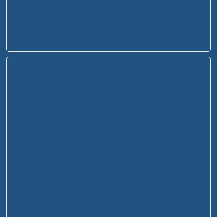
Ghế xoay nhân viên Xuân Hòa GNV-01-00 – Gọn gàng,
linh hoạt cho văn phòng hiện đại
Ghế xoay nhân viên Xuân Hòa GNV-05-00 – Thiết kế