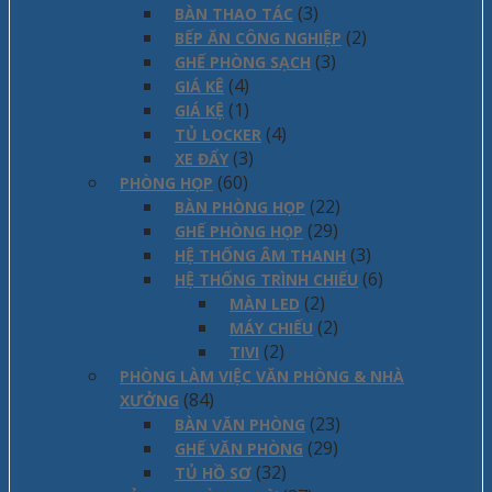
(3)
BÀN THAO TÁC
(2)
BẾP ĂN CÔNG NGHIỆP
(3)
GHẾ PHÒNG SẠCH
(4)
GIÁ KÊ
(1)
GIÁ KỆ
(4)
TỦ LOCKER
(3)
XE ĐẨY
(60)
PHÒNG HỌP
(22)
BÀN PHÒNG HỌP
(29)
GHẾ PHÒNG HỌP
(3)
HỆ THỐNG ÂM THANH
(6)
HỆ THỐNG TRÌNH CHIẾU
(2)
MÀN LED
(2)
MÁY CHIẾU
(2)
TIVI
PHÒNG LÀM VIỆC VĂN PHÒNG & NHÀ
(84)
XƯỞNG
(23)
BÀN VĂN PHÒNG
(29)
GHẾ VĂN PHÒNG
(32)
TỦ HỒ SƠ