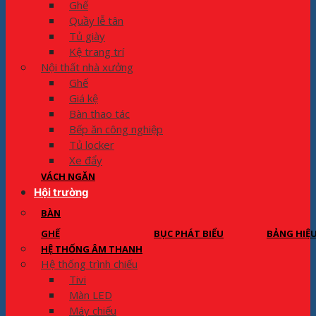
Ghế
Quầy lễ tân
Tủ giày
Kệ trang trí
Nội thất nhà xưởng
Ghế
Giá kệ
Bàn thao tác
Bếp ăn công nghiệp
Tủ locker
Xe đẩy
VÁCH NGĂN
Hội trường
BÀN
GHẾ
BỤC PHÁT BIỂU
BẢNG HIỆ
HỆ THỐNG ÂM THANH
Hệ thống trình chiếu
Tivi
Màn LED
Máy chiếu