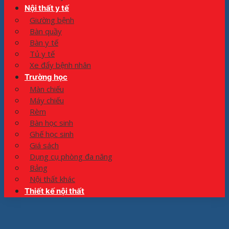
Nội thất y tế
Giường bệnh
Bàn quầy
Bàn y tế
Tủ y tế
Xe đẩy bệnh nhân
Trường học
Màn chiếu
Máy chiếu
Rèm
Bàn học sinh
Ghế học sinh
Giá sách
Dụng cụ phòng đa năng
Bảng
Nội thất khác
Thiết kế nội thất