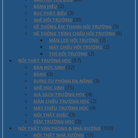
(2)
BẢNG HIỆU
(3)
BỤC PHÁT BIỂU
(30)
GHẾ HỘI TRƯỜNG
(3)
HỆ THỐNG ÂM THANH HỘI TRƯỜNG
(6)
HỆ THỐNG TRÌNH CHIẾU HỘI TRƯỜNG
(2)
MÀN LED HỘI TRƯỜNG
(2)
MÁY CHIẾU HỘI TRƯỜNG
(2)
TIVI HỘI TRƯỜNG
(57)
NỘI THẤT TRƯỜNG HỌC
(32)
BÀN HỌC SINH
(3)
BẢNG
(3)
DỤNG CỤ PHÒNG ĐA NĂNG
(15)
GHẾ HỌC SINH
(4)
GIÁ SÁCH TRƯỜNG HỌC
(2)
MÀN CHIẾU TRƯỜNG HỌC
(4)
MÁY CHIẾU TRƯỜNG HỌC
(3)
NỘI THẤT KHÁC
(3)
RÈM TRƯỜNG HỌC
(159)
NỘI THẤT VĂN PHÒNG & NHÀ XƯỞNG
(19)
NỘI THẤT NHÀ XƯỞNG