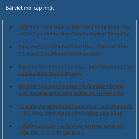
Bài viết mới cập nhật
Giải Pháp Vách Ngăn & Bàn Văn Phòng Xuân Hòa
– Kiến Tạo Không Gian Chuyên Nghiệp Đẳng Cấp
Bàn Làm Việc Hiện Đại Xuân Hòa – Thiết Kế Tinh
Tế, Nâng Tầm Phong Cách Làm Việc
Bàn Họp Văn Phòng Cao Cấp – Kiến Tạo Đẳng Cấp
và Tầm Nhìn Doanh Nghiệp
BỘ BÀN TIẾP KHÁCH NHỎ – GIẢI PHÁP TỐI ƯU
CHO KHÔNG GIAN GỌN GÀNG VÀ THANH LỊCH
Tủ Quần Áo Gỗ Hiện Đại Xuân Hòa – Giải Pháp Lưu
Trữ Thông Minh, Nâng Tầm Không Gian Sống
TỦ BẾP CAO CẤP – GIẢI PHÁP KHÔNG GIAN BẾP
HIỆN ĐẠI CHO MỌI GIA ĐÌNH