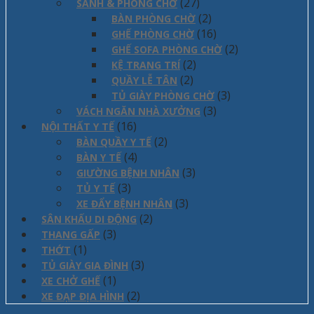
(27)
SẢNH & PHÒNG CHỜ
(2)
BÀN PHÒNG CHỜ
(16)
GHẾ PHÒNG CHỜ
(2)
GHẾ SOFA PHÒNG CHỜ
(2)
KỆ TRANG TRÍ
(2)
QUẦY LỄ TÂN
(3)
TỦ GIÀY PHÒNG CHỜ
(3)
VÁCH NGĂN NHÀ XƯỞNG
(16)
NỘI THẤT Y TẾ
(2)
BÀN QUẦY Y TẾ
(4)
BÀN Y TẾ
(3)
GIƯỜNG BỆNH NHÂN
(3)
TỦ Y TẾ
(3)
XE ĐẨY BỆNH NHÂN
(2)
SÂN KHẤU DI ĐỘNG
(3)
THANG GẤP
(1)
THỚT
(3)
TỦ GIÀY GIA ĐÌNH
(1)
XE CHỞ GHẾ
(2)
XE ĐẠP ĐỊA HÌNH