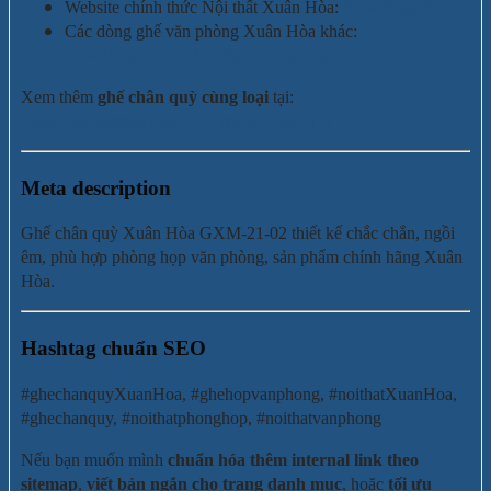
Website chính thức Nội thất Xuân Hòa:
https://xuanhoa.vn
Các dòng ghế văn phòng Xuân Hòa khác:
https://xuanhoa.vn/noi-that-van-phong
Xem thêm
ghế chân quỳ cùng loại
tại:
https://thuongmaixuanhoa.com/ghe-chan-quy
Meta description
Ghế chân quỳ Xuân Hòa GXM-21-02 thiết kế chắc chắn, ngồi
êm, phù hợp phòng họp văn phòng, sản phẩm chính hãng Xuân
Hòa.
Hashtag chuẩn SEO
#ghechanquyXuanHoa, #ghehopvanphong, #noithatXuanHoa,
#ghechanquy, #noithatphonghop, #noithatvanphong
Nếu bạn muốn mình
chuẩn hóa thêm internal link theo
sitemap
,
viết bản ngắn cho trang danh mục
, hoặc
tối ưu