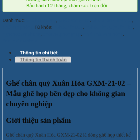
Bảo hành 12 tháng, chăm sóc trọn đời
Danh mục:
Ghế hội trường
,
Ghế phòng họp
,
Ghế phòng làm việc
,
Ghế văn phòng
Từ khóa:
#GhếChânQuỳ
,
#GhếChânQuỳXuânHòa
,
#ghehopvanphong
,
#noithatphonghop
,
#NộiThấtVănPhòng
,
#noithatxuanhoa
Thông tin chi tiết
Thông tin thanh toán
Ghế chân quỳ Xuân Hòa GXM-21-02 –
Mẫu ghế họp bền đẹp cho không gian
chuyên nghiệp
Giới thiệu sản phẩm
Ghế chân quỳ Xuân Hòa GXM-21-02 là dòng ghế họp thiết kế