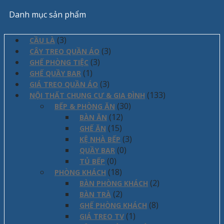
Danh mục sản phẩm
(3)
CẦU LÀ
(3)
CÂY TREO QUẦN ÁO
(3)
GHẾ PHÒNG TIỆC
(1)
GHẾ QUẦY BAR
(3)
GIÁ TREO QUẦN ÁO
(133)
NỘI THẤT CHUNG CƯ & GIA ĐÌNH
(30)
BẾP & PHÒNG ĂN
(12)
BÀN ĂN
(15)
GHẾ ĂN
(3)
KỆ NHÀ BẾP
(0)
QUẦY BAR
(0)
TỦ BẾP
(18)
PHÒNG KHÁCH
(2)
BÀN PHÒNG KHÁCH
(2)
BÀN TRÀ
(8)
GHẾ PHÒNG KHÁCH
(1)
GIÁ TREO TV