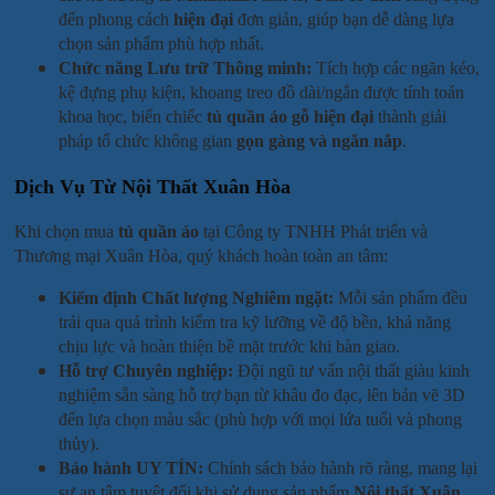
đến phong cách
hiện đại
đơn giản, giúp bạn dễ dàng lựa
chọn sản phẩm phù hợp nhất.
Chức năng Lưu trữ Thông minh:
Tích hợp các ngăn kéo,
kệ đựng phụ kiện, khoang treo đồ dài/ngắn được tính toán
khoa học, biến chiếc
tủ quần áo gỗ hiện đại
thành giải
pháp tổ chức không gian
gọn gàng và ngăn nắp
.
Dịch Vụ Từ Nội Thất Xuân Hòa
Khi chọn mua
tủ quần áo
tại Công ty TNHH Phát triển và
Thương mại Xuân Hòa, quý khách hoàn toàn an tâm:
Kiểm định Chất lượng Nghiêm ngặt:
Mỗi sản phẩm đều
trải qua quá trình kiểm tra kỹ lưỡng về độ bền, khả năng
chịu lực và hoàn thiện bề mặt trước khi bàn giao.
Hỗ trợ Chuyên nghiệp:
Đội ngũ tư vấn nội thất giàu kinh
nghiệm sẵn sàng hỗ trợ bạn từ khâu đo đạc, lên bản vẽ 3D
đến lựa chọn màu sắc (phù hợp với mọi lứa tuổi và phong
thủy).
Bảo hành UY TÍN:
Chính sách bảo hành rõ ràng, mang lại
sự an tâm tuyệt đối khi sử dụng sản phẩm
Nội thất Xuân