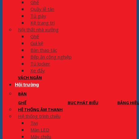
Ghế
Quầy lễ tân
Tủ giày
Kệ trang trí
Nội thất nhà xưởng
Ghế
Giá kệ
Bàn thao tác
Bếp ăn công nghiệp
Tủ locker
Xe đẩy
VÁCH NGĂN
Hội trường
BÀN
GHẾ
BỤC PHÁT BIỂU
BẢNG HIỆ
HỆ THỐNG ÂM THANH
Hệ thống trình chiếu
Tivi
Màn LED
Máy chiếu