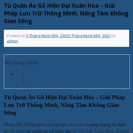
Tủ Quần Áo Gỗ Hiện Đại Xuân Hòa – Giải
Pháp Lưu Trữ Thông Minh, Nâng Tầm Không
Gian Sống
Posted on
5 Tháng Mười Một, 2025
5 Tháng Mười Một, 2025
by
admin
Nội dung chính
Tủ Quần Áo Gỗ Hiện Đại Xuân Hòa – Giải Pháp
Lưu Trữ Thông Minh, Nâng Tầm Không Gian
Sống
Mang đến không gian phòng ngủ của bạn sự
sang trọng và tinh
tế
với dòng
tủ quần áo gỗ hiện đại
từ Nội thất Xuân Hòa. Không