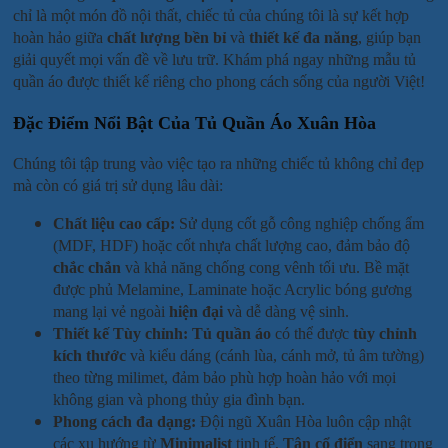
chỉ là một món đồ nội thất, chiếc tủ của chúng tôi là sự kết hợp
hoàn hảo giữa
chất lượng bền bỉ
và
thiết kế đa năng
, giúp bạn
giải quyết mọi vấn đề về lưu trữ. Khám phá ngay những mẫu tủ
quần áo được thiết kế riêng cho phong cách sống của người Việt!
Đặc Điểm Nổi Bật Của Tủ Quần Áo Xuân Hòa
Chúng tôi tập trung vào việc tạo ra những chiếc tủ không chỉ đẹp
mà còn có giá trị sử dụng lâu dài:
Chất liệu cao cấp:
Sử dụng cốt gỗ công nghiệp chống ẩm
(MDF, HDF) hoặc cốt nhựa chất lượng cao, đảm bảo độ
chắc chắn
và khả năng chống cong vênh tối ưu. Bề mặt
được phủ Melamine, Laminate hoặc Acrylic bóng gương
mang lại vẻ ngoài
hiện đại
và dễ dàng vệ sinh.
Thiết kế Tùy chỉnh:
Tủ quần áo
có thể được
tùy chỉnh
kích thước
và kiểu dáng (cánh lùa, cánh mở, tủ âm tường)
theo từng milimet, đảm bảo phù hợp hoàn hảo với mọi
không gian và phong thủy gia đình bạn.
Phong cách đa dạng:
Đội ngũ Xuân Hòa luôn cập nhật
các xu hướng từ
Minimalist
tinh tế,
Tân cổ điển
sang trọng