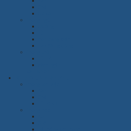
Bàn
Ghế
Giá sách
Phòng ngủ
Giường
Tủ
Bàn trang điểm
Tap đầu giường
Phòng thờ
Tủ thờ
Vách ngăn
Rèm & Sàn
Văn phòng & Nhà xưởng
Phòng làm việc
Bàn
Ghế
Tủ hồ sơ
Phòng họp
Bàn
Ghế
Hệ thống âm thanh