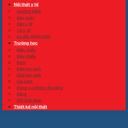
Nội thất y tế
Giường bệnh
Bàn quầy
Bàn y tế
Tủ y tế
Xe đẩy bệnh nhân
Trường học
Màn chiếu
Máy chiếu
Rèm
Bàn học sinh
Ghế học sinh
Giá sách
Dụng cụ phòng đa năng
Bảng
Nội thất khác
Thiết kế nội thất
Trang chủ
»
Tin tức
»
Tủ Quần Áo Gỗ Hiện Đại Xuân Hòa – Giải Pháp
Lưu Trữ Thông Minh, Nâng Tầm Không Gian Sống