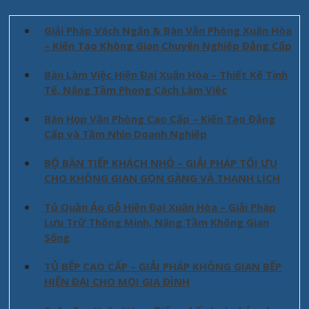
Giải Pháp Vách Ngăn & Bàn Văn Phòng Xuân Hòa
– Kiến Tạo Không Gian Chuyên Nghiệp Đẳng Cấp
Bàn Làm Việc Hiện Đại Xuân Hòa – Thiết Kế Tinh
Tế, Nâng Tầm Phong Cách Làm Việc
Bàn Họp Văn Phòng Cao Cấp – Kiến Tạo Đẳng
Cấp và Tầm Nhìn Doanh Nghiệp
BỘ BÀN TIẾP KHÁCH NHỎ – GIẢI PHÁP TỐI ƯU
CHO KHÔNG GIAN GỌN GÀNG VÀ THANH LỊCH
Tủ Quần Áo Gỗ Hiện Đại Xuân Hòa – Giải Pháp
Lưu Trữ Thông Minh, Nâng Tầm Không Gian
Sống
TỦ BẾP CAO CẤP – GIẢI PHÁP KHÔNG GIAN BẾP
HIỆN ĐẠI CHO MỌI GIA ĐÌNH