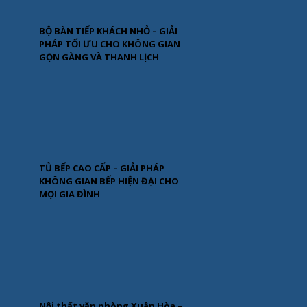
BỘ BÀN TIẾP KHÁCH NHỎ – GIẢI
PHÁP TỐI ƯU CHO KHÔNG GIAN
GỌN GÀNG VÀ THANH LỊCH
TỦ BẾP CAO CẤP – GIẢI PHÁP
KHÔNG GIAN BẾP HIỆN ĐẠI CHO
MỌI GIA ĐÌNH
Nội thất văn phòng Xuân Hòa –