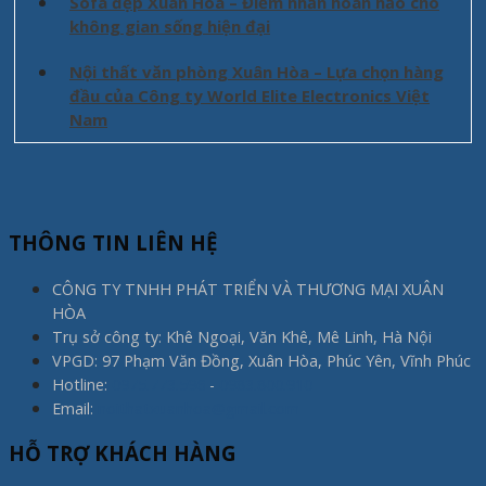
Sofa đẹp Xuân Hòa – Điểm nhấn hoàn hảo cho
không gian sống hiện đại
Nội thất văn phòng Xuân Hòa – Lựa chọn hàng
đầu của Công ty World Elite Electronics Việt
Nam
THÔNG TIN LIÊN HỆ
CÔNG TY TNHH PHÁT TRIỂN VÀ THƯƠNG MẠI XUÂN
HÒA
Trụ sở công ty: Khê Ngoại, Văn Khê, Mê Linh, Hà Nội
VPGD: 97 Phạm Văn Đồng, Xuân Hòa, Phúc Yên, Vĩnh Phúc
Hotline:
0975.773.596
-
0983.800.910
Email:
noithatxuanhoa@gmail.com
HỖ TRỢ KHÁCH HÀNG