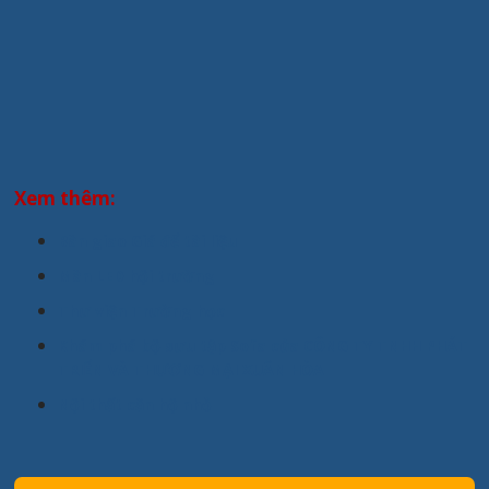
Xem thêm:
Bàn giao Giá để tài liệu
Màn LED hội trường
Thư viện Trường học
Khám phá bộ sưu tập Sofa của CÔNG TY TNHH PHÁT
TRIỂN VÀ THƯƠNG MẠI XUÂN HÒA
Nội thất căn hộ nhỏ