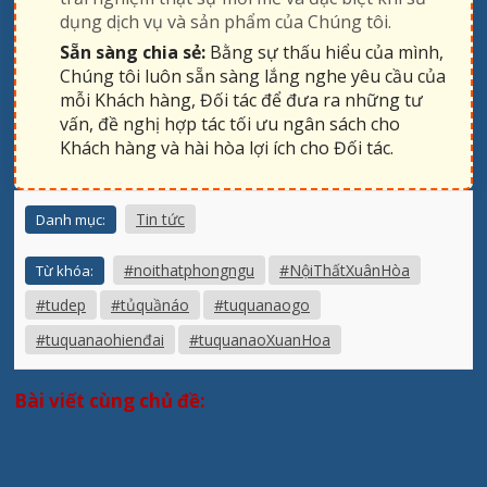
dụng dịch vụ và sản phẩm của Chúng tôi.
Sẵn sàng chia sẻ:
Bằng sự thấu hiểu của mình,
Chúng tôi luôn sẵn sàng lắng nghe yêu cầu của
mỗi Khách hàng, Đối tác để đưa ra những tư
vấn, đề nghị hợp tác tối ưu ngân sách cho
Khách hàng và hài hòa lợi ích cho Đối tác.
Tin tức
Danh mục:
#noithatphongngu
#NộiThấtXuânHòa
Từ khóa:
#tudep
#tủquầnáo
#tuquanaogo
#tuquanaohienđai
#tuquanaoXuanHoa
Bài viết cùng chủ đề: