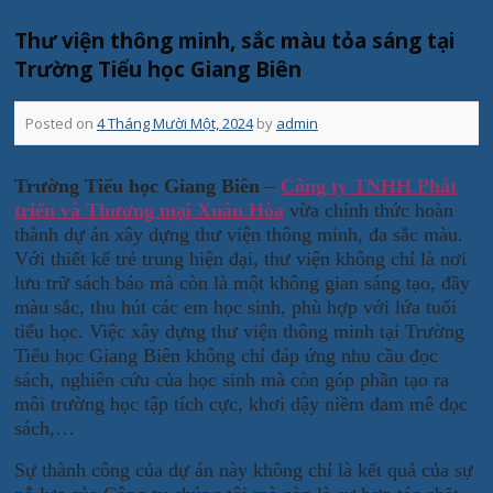
Thư viện thông minh, sắc màu tỏa sáng tại
Trường Tiểu học Giang Biên
Posted on
4 Tháng Mười Một, 2024
by
admin
Trường Tiểu học Giang Biên
–
Công ty TNHH Phát
triển và Thương mại Xuân Hòa
vừa chính thức hoàn
thành dự án xây dựng thư viện thông minh, đa sắc màu.
Với thiết kế trẻ trung hiện đại, thư viện không chỉ là nơi
lưu trữ sách báo mà còn là một không gian sáng tạo, đầy
màu sắc, thu hút các em học sinh, phù hợp với lứa tuổi
tiểu học. Việc xây dựng thư viện thông minh tại Trường
Tiểu học Giang Biên không chỉ đáp ứng nhu cầu đọc
sách, nghiên cứu của học sinh mà còn góp phần tạo ra
môi trường học tập tích cực, khơi dậy niềm đam mê đọc
sách,…
Sự thành công của dự án này không chỉ là kết quả của sự