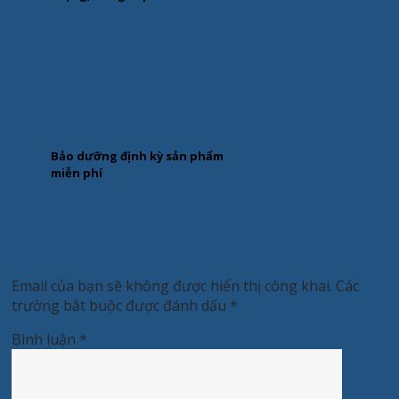
Bảo dưỡng định kỳ sản phẩm
miễn phí
Trả lời
Email của bạn sẽ không được hiển thị công khai.
Các
trường bắt buộc được đánh dấu
*
Bình luận
*