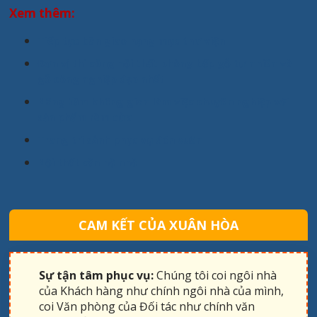
Xem thêm:
Tiếp tục bàn giao hạng mục thư viện
Đơn vị thi công nội thất phòng bếp gỗ tự nhiên và
gỗ công nghiệp đẹp nhất
Nâng tầm không gian làm việc chuyên nghiệp với
sản phẩm rèm cửa
Trang trí sảnh phục vụ đón xuân
Nội thất căn hộ nhỏ
CAM KẾT CỦA XUÂN HÒA
Sự tận tâm phục vụ:
Chúng tôi coi ngôi nhà
của Khách hàng như chính ngôi nhà của mình,
coi Văn phòng của Đối tác như chính văn