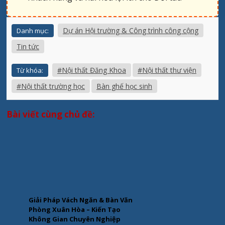
Dự án Hội trường & Công trình công cộng
Danh mục:
Tin tức
#Nội thất Đăng Khoa
#Nội thất thư viện
Từ khóa:
#Nội thất trường học
Bàn ghế học sinh
Bài viết cùng chủ đề:
Giải Pháp Vách Ngăn & Bàn Văn
Phòng Xuân Hòa – Kiến Tạo
Không Gian Chuyên Nghiệp