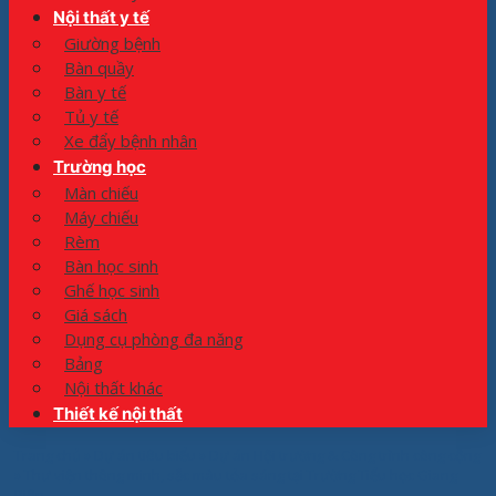
Nội thất y tế
Giường bệnh
Bàn quầy
Bàn y tế
Tủ y tế
Xe đẩy bệnh nhân
Trường học
Màn chiếu
Máy chiếu
Rèm
Bàn học sinh
Ghế học sinh
Giá sách
Dụng cụ phòng đa năng
Bảng
Nội thất khác
Thiết kế nội thất
Trang chủ
»
Dự án tiêu biểu
»
Dự án Hội trường & Công trình công cộng
»
Thư viện thông minh, sắc màu tỏa sáng tại Trường Tiểu học Giang
Biên