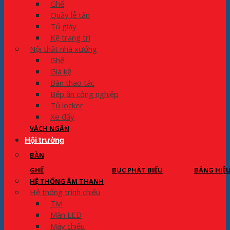
Ghế
Quầy lễ tân
Tủ giày
Kệ trang trí
Nội thất nhà xưởng
Ghế
Giá kệ
Bàn thao tác
Bếp ăn công nghiệp
Tủ locker
Xe đẩy
VÁCH NGĂN
Hội trường
BÀN
GHẾ
BỤC PHÁT BIỂU
BẢNG HIỆ
HỆ THỐNG ÂM THANH
Hệ thống trình chiếu
Tivi
Màn LED
Máy chiếu