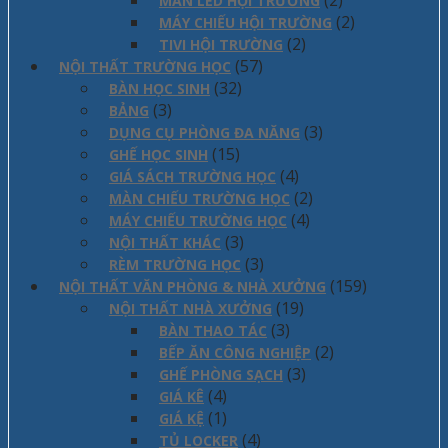
(2)
MÀN LED HỘI TRƯỜNG
(2)
MÁY CHIẾU HỘI TRƯỜNG
(2)
TIVI HỘI TRƯỜNG
(57)
NỘI THẤT TRƯỜNG HỌC
(32)
BÀN HỌC SINH
(3)
BẢNG
(3)
DỤNG CỤ PHÒNG ĐA NĂNG
(15)
GHẾ HỌC SINH
(4)
GIÁ SÁCH TRƯỜNG HỌC
(2)
MÀN CHIẾU TRƯỜNG HỌC
(4)
MÁY CHIẾU TRƯỜNG HỌC
(3)
NỘI THẤT KHÁC
(3)
RÈM TRƯỜNG HỌC
(159)
NỘI THẤT VĂN PHÒNG & NHÀ XƯỞNG
(19)
NỘI THẤT NHÀ XƯỞNG
(3)
BÀN THAO TÁC
(2)
BẾP ĂN CÔNG NGHIỆP
(3)
GHẾ PHÒNG SẠCH
(4)
GIÁ KÊ
(1)
GIÁ KỆ
(4)
TỦ LOCKER