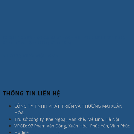
Tủ Quần Áo Gỗ Hiện Đại Xuân Hòa – Giải Pháp Lưu Trữ Thông
Minh, Nâng Tầm Không Gian Sống
5 Tháng Mười Một, 2025
THÔNG TIN LIÊN HỆ
CÔNG TY TNHH PHÁT TRIỂN VÀ THƯƠNG MẠI XUÂN
HÒA
Trụ sở công ty: Khê Ngoại, Văn Khê, Mê Linh, Hà Nội
VPGD: 97 Phạm Văn Đồng, Xuân Hòa, Phúc Yên, Vĩnh Phúc
Hotline:
0975.773.596
-
0983.800.910