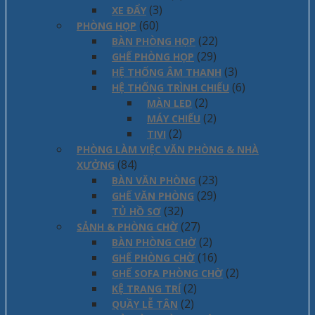
(3)
XE ĐẨY
(60)
PHÒNG HỌP
(22)
BÀN PHÒNG HỌP
(29)
GHẾ PHÒNG HỌP
(3)
HỆ THỐNG ÂM THANH
(6)
HỆ THỐNG TRÌNH CHIẾU
(2)
MÀN LED
(2)
MÁY CHIẾU
(2)
TIVI
PHÒNG LÀM VIỆC VĂN PHÒNG & NHÀ
(84)
XƯỞNG
(23)
BÀN VĂN PHÒNG
(29)
GHẾ VĂN PHÒNG
(32)
TỦ HỒ SƠ
(27)
SẢNH & PHÒNG CHỜ
(2)
BÀN PHÒNG CHỜ
(16)
GHẾ PHÒNG CHỜ
(2)
GHẾ SOFA PHÒNG CHỜ
(2)
KỆ TRANG TRÍ
(2)
QUẦY LỄ TÂN