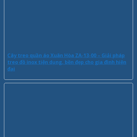
Cây treo quần áo Xuân Hòa ZA-13-00 – Giải pháp
treo đồ inox tiện dụng, bền đẹp cho gia đình hiện
đại