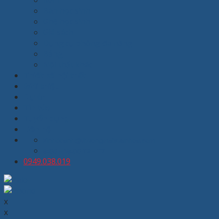
Rèm
Bàn học sinh
Ghế học sinh
Giá sách
Dụng cụ phòng đa năng
Bảng
Nội thất khác
Thiết kế nội thất
Giới thiệu
Dự án
Tin tức
Tuyển dụng
Liên hệ
kinhdoanh@thuongmaixuanhoa.com
8:00 - 19:00 T2 - T7
0949.038.019
x
x