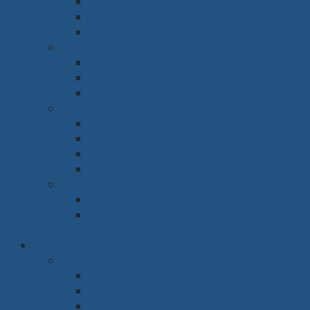
Ghế
Sofa
Kệ tivi
Phòng làm việc
Bàn
Ghế
Giá sách
Phòng ngủ
Giường
Tủ
Bàn trang điểm
Tap đầu giường
Phòng thờ
Tủ thờ
Vách ngăn
Rèm & Sàn
Văn phòng & Nhà xưởng
Phòng làm việc
Bàn
Ghế
Tủ hồ sơ