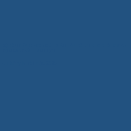
BỘ BÀN TIẾP KHÁCH NHỎ – GIẢI PHÁP TỐI ƯU CHO KHÔNG GIAN
GỌN GÀNG VÀ THANH LỊCH
6 Tháng Mười Một, 2025