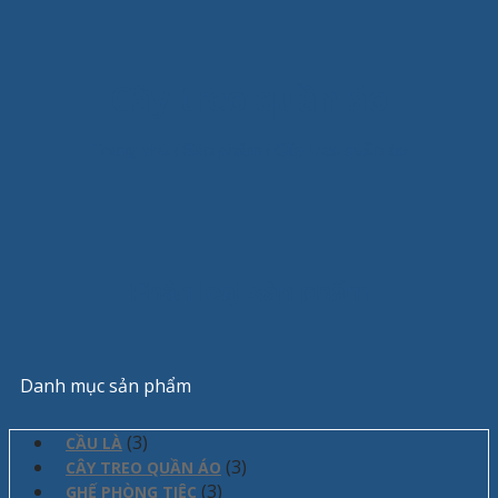
Cây treo quần áo
Trang chủ
/
Sản phẩm
/
Cây treo quần áo
Phân loại sản phẩm
Danh mục sản phẩm
(3)
CẦU LÀ
(3)
CÂY TREO QUẦN ÁO
(3)
GHẾ PHÒNG TIỆC