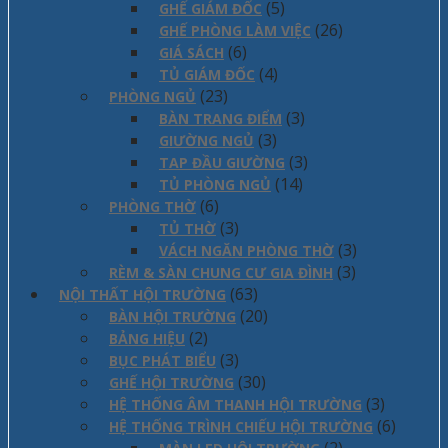
(5)
GHẾ GIÁM ĐỐC
(26)
GHẾ PHÒNG LÀM VIỆC
(6)
GIÁ SÁCH
(4)
TỦ GIÁM ĐỐC
(23)
PHÒNG NGỦ
(3)
BÀN TRANG ĐIỂM
(3)
GIƯỜNG NGỦ
(3)
TAP ĐẦU GIƯỜNG
(14)
TỦ PHÒNG NGỦ
(6)
PHÒNG THỜ
(3)
TỦ THỜ
(3)
VÁCH NGĂN PHÒNG THỜ
(3)
RÈM & SÀN CHUNG CƯ GIA ĐÌNH
(63)
NỘI THẤT HỘI TRƯỜNG
(20)
BÀN HỘI TRƯỜNG
(2)
BẢNG HIỆU
(3)
BỤC PHÁT BIỂU
(30)
GHẾ HỘI TRƯỜNG
(3)
HỆ THỐNG ÂM THANH HỘI TRƯỜNG
(6)
HỆ THỐNG TRÌNH CHIẾU HỘI TRƯỜNG