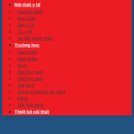
Nội thất y tế
Giường bệnh
Bàn quầy
Bàn y tế
Tủ y tế
Xe đẩy bệnh nhân
Trường học
Màn chiếu
Máy chiếu
Rèm
Bàn học sinh
Ghế học sinh
Giá sách
Dụng cụ phòng đa năng
Bảng
Nội thất khác
Thiết kế nội thất