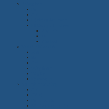
Phòng họp
Bàn
Ghế
Hệ thống âm thanh
Hệ thống trình chiếu
Máy chiếu
Tivi
Màn Led
Sảnh & Phòng chờ
Sofa
Bàn
Ghế
Quầy lễ tân
Tủ giày
Kệ trang trí
Nội thất nhà xưởng
Ghế
Giá kệ
Bàn thao tác
Bếp ăn công nghiệp