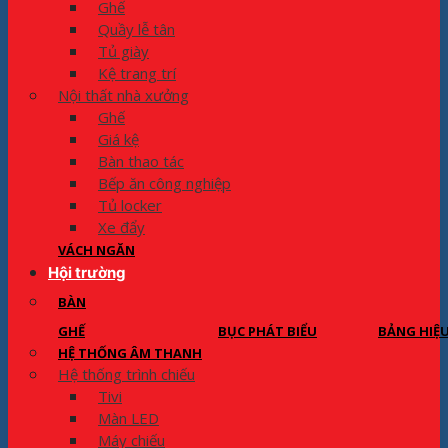
Ghế
Quầy lễ tân
Tủ giày
Kệ trang trí
Nội thất nhà xưởng
Ghế
Giá kệ
Bàn thao tác
Bếp ăn công nghiệp
Tủ locker
Xe đẩy
VÁCH NGĂN
Hội trường
BÀN
GHẾ
BỤC PHÁT BIỂU
BẢNG HIỆ
HỆ THỐNG ÂM THANH
Hệ thống trình chiếu
Tivi
Màn LED
Máy chiếu