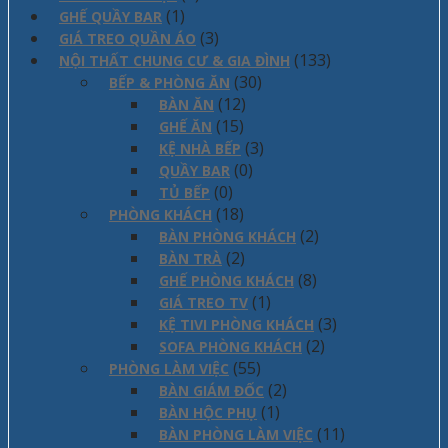
(1)
GHẾ QUẦY BAR
(3)
GIÁ TREO QUẦN ÁO
(133)
NỘI THẤT CHUNG CƯ & GIA ĐÌNH
(30)
BẾP & PHÒNG ĂN
(12)
BÀN ĂN
(15)
GHẾ ĂN
(3)
KỆ NHÀ BẾP
(0)
QUẦY BAR
(0)
TỦ BẾP
(18)
PHÒNG KHÁCH
(2)
BÀN PHÒNG KHÁCH
(2)
BÀN TRÀ
(8)
GHẾ PHÒNG KHÁCH
(1)
GIÁ TREO TV
(3)
KỆ TIVI PHÒNG KHÁCH
(2)
SOFA PHÒNG KHÁCH
(55)
PHÒNG LÀM VIỆC
(2)
BÀN GIÁM ĐỐC
(1)
BÀN HỘC PHỤ
(11)
BÀN PHÒNG LÀM VIỆC