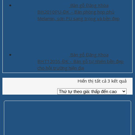
Bàn gỗ Đăng Khoa
BH2010PU-ĐK – Bàn phòng họp phủ
Melamin, sơn PU sang trọng và bền đẹp
Bàn gỗ Đăng Khoa
BHT1205S-ĐK – Bàn gỗ tự nhiên bền đẹp
cho hội trường hiện đại
Hiển thị tất cả 3 kết quả