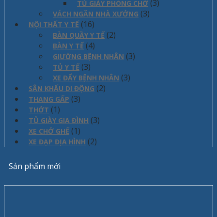
(3)
TỦ GIÀY PHÒNG CHỜ
(3)
VÁCH NGĂN NHÀ XƯỞNG
(16)
NỘI THẤT Y TẾ
(2)
BÀN QUẦY Y TẾ
(4)
BÀN Y TẾ
(3)
GIƯỜNG BỆNH NHÂN
(3)
TỦ Y TẾ
(3)
XE ĐẨY BỆNH NHÂN
(2)
SÂN KHẤU DI ĐỘNG
(3)
THANG GẤP
(1)
THỚT
(3)
TỦ GIÀY GIA ĐÌNH
(1)
XE CHỞ GHẾ
(2)
XE ĐẠP ĐỊA HÌNH
Sản phẩm mới