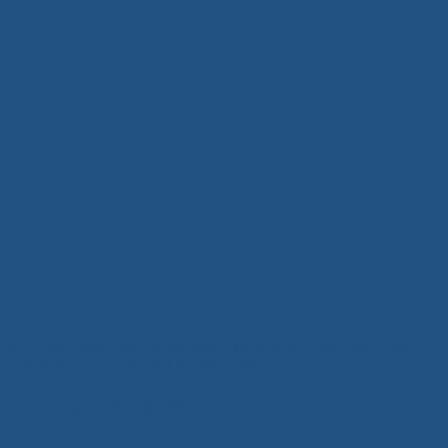
Giải Pháp Vách Ngăn & Bàn Văn Phòng Xuân Hòa – Kiến Tạo
Không Gian Chuyên Nghiệp Đẳng Cấp
10 Tháng Mười Một, 2025