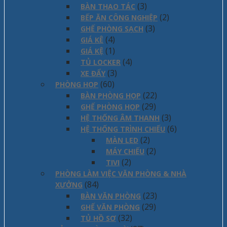
(3)
BÀN THAO TÁC
(2)
BẾP ĂN CÔNG NGHIỆP
(3)
GHẾ PHÒNG SẠCH
(4)
GIÁ KÊ
(1)
GIÁ KỆ
(4)
TỦ LOCKER
(3)
XE ĐẨY
(60)
PHÒNG HỌP
(22)
BÀN PHÒNG HỌP
(29)
GHẾ PHÒNG HỌP
(3)
HỆ THỐNG ÂM THANH
(6)
HỆ THỐNG TRÌNH CHIẾU
(2)
MÀN LED
(2)
MÁY CHIẾU
(2)
TIVI
PHÒNG LÀM VIỆC VĂN PHÒNG & NHÀ
(84)
XƯỞNG
(23)
BÀN VĂN PHÒNG
(29)
GHẾ VĂN PHÒNG
(32)
TỦ HỒ SƠ