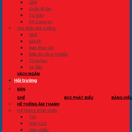
Ghế
Quầy lễ tân
Tủ giày
Kệ trang trí
Nội thất nhà xưởng
Ghế
Giá kệ
Bàn thao tác
Bếp ăn công nghiệp
Tủ locker
Xe đẩy
VÁCH NGĂN
Hội trường
BÀN
GHẾ
BỤC PHÁT BIỂU
BẢNG HIỆ
HỆ THỐNG ÂM THANH
Hệ thống trình chiếu
Tivi
Màn LED
Máy chiếu