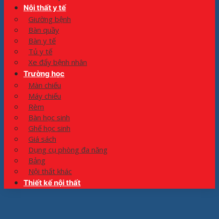
Nội thất y tế
Giường bệnh
Bàn quầy
Bàn y tế
Tủ y tế
Xe đẩy bệnh nhân
Trường học
Màn chiếu
Máy chiếu
Rèm
Bàn học sinh
Ghế học sinh
Giá sách
Dụng cụ phòng đa năng
Bảng
Nội thất khác
Thiết kế nội thất