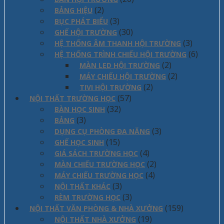
(2)
BẢNG HIỆU
(3)
BỤC PHÁT BIỂU
(30)
GHẾ HỘI TRƯỜNG
(3)
HỆ THỐNG ÂM THANH HỘI TRƯỜNG
(6)
HỆ THỐNG TRÌNH CHIẾU HỘI TRƯỜNG
(2)
MÀN LED HỘI TRƯỜNG
(2)
MÁY CHIẾU HỘI TRƯỜNG
(2)
TIVI HỘI TRƯỜNG
(57)
NỘI THẤT TRƯỜNG HỌC
(32)
BÀN HỌC SINH
(3)
BẢNG
(3)
DỤNG CỤ PHÒNG ĐA NĂNG
(15)
GHẾ HỌC SINH
(4)
GIÁ SÁCH TRƯỜNG HỌC
(2)
MÀN CHIẾU TRƯỜNG HỌC
(4)
MÁY CHIẾU TRƯỜNG HỌC
(3)
NỘI THẤT KHÁC
(3)
RÈM TRƯỜNG HỌC
(159)
NỘI THẤT VĂN PHÒNG & NHÀ XƯỞNG
(19)
NỘI THẤT NHÀ XƯỞNG