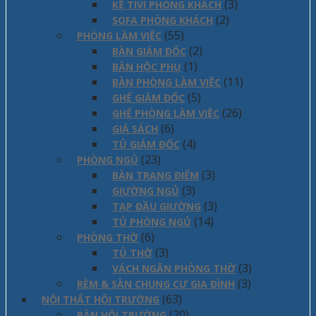
(3)
KỆ TIVI PHÒNG KHÁCH
(2)
SOFA PHÒNG KHÁCH
(55)
PHÒNG LÀM VIỆC
(2)
BÀN GIÁM ĐỐC
(1)
BÀN HỘC PHỤ
(11)
BÀN PHÒNG LÀM VIỆC
(5)
GHẾ GIÁM ĐỐC
(26)
GHẾ PHÒNG LÀM VIỆC
(6)
GIÁ SÁCH
(4)
TỦ GIÁM ĐỐC
(23)
PHÒNG NGỦ
(3)
BÀN TRANG ĐIỂM
(3)
GIƯỜNG NGỦ
(3)
TAP ĐẦU GIƯỜNG
(14)
TỦ PHÒNG NGỦ
(6)
PHÒNG THỜ
(3)
TỦ THỜ
(3)
VÁCH NGĂN PHÒNG THỜ
(3)
RÈM & SÀN CHUNG CƯ GIA ĐÌNH
(63)
NỘI THẤT HỘI TRƯỜNG
(20)
BÀN HỘI TRƯỜNG