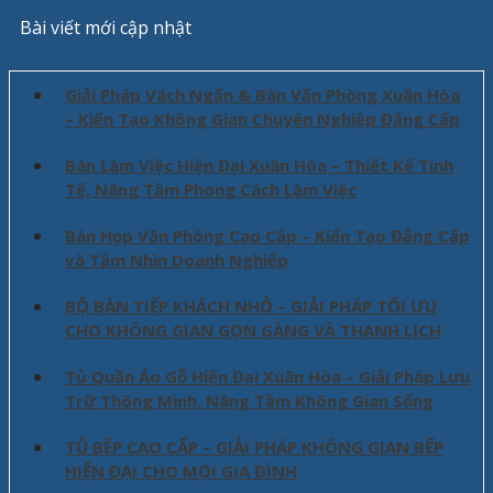
Bài viết mới cập nhật
Giải Pháp Vách Ngăn & Bàn Văn Phòng Xuân Hòa
– Kiến Tạo Không Gian Chuyên Nghiệp Đẳng Cấp
Bàn Làm Việc Hiện Đại Xuân Hòa – Thiết Kế Tinh
Tế, Nâng Tầm Phong Cách Làm Việc
Bàn Họp Văn Phòng Cao Cấp – Kiến Tạo Đẳng Cấp
và Tầm Nhìn Doanh Nghiệp
BỘ BÀN TIẾP KHÁCH NHỎ – GIẢI PHÁP TỐI ƯU
CHO KHÔNG GIAN GỌN GÀNG VÀ THANH LỊCH
Tủ Quần Áo Gỗ Hiện Đại Xuân Hòa – Giải Pháp Lưu
Trữ Thông Minh, Nâng Tầm Không Gian Sống
TỦ BẾP CAO CẤP – GIẢI PHÁP KHÔNG GIAN BẾP
HIỆN ĐẠI CHO MỌI GIA ĐÌNH