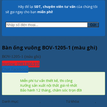
Hãy để lại
SĐT, chuyên viên tư vấn
của chúng tôi
sẽ gọi ngay cho bạn
miễn phí!
Trang chủ
/
Sản phẩm
/
Nội thất trường học
/
Bàn học sinh
Bàn ống vuông BOV-1205-1 (màu ghi)
BOV-1205-1 (màu ghi)
Hotline: 0983.800.910
Chat Facebook
Miễn phí tư vấn thiết kế, thi công
Xưởng sản xuất nội thất giá rẻ nhất
Bảo hành 12 tháng, chăm sóc trọn đời
Danh mục:
Bàn học sinh
,
Bàn văn phòng
Từ khóa:
#bàn gấp
,
#Bàn ống vuông
,
#chân sắt
,
#Nội thát Xuân Hòa
,
#Xuân Hòa