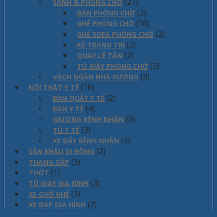
(27)
SẢNH & PHÒNG CHỜ
(2)
BÀN PHÒNG CHỜ
(16)
GHẾ PHÒNG CHỜ
(2)
GHẾ SOFA PHÒNG CHỜ
(2)
KỆ TRANG TRÍ
(2)
QUẦY LỄ TÂN
(3)
TỦ GIÀY PHÒNG CHỜ
(3)
VÁCH NGĂN NHÀ XƯỞNG
(16)
NỘI THẤT Y TẾ
(2)
BÀN QUẦY Y TẾ
(4)
BÀN Y TẾ
(3)
GIƯỜNG BỆNH NHÂN
(3)
TỦ Y TẾ
(3)
XE ĐẨY BỆNH NHÂN
(2)
SÂN KHẤU DI ĐỘNG
(3)
THANG GẤP
(1)
THỚT
(3)
TỦ GIÀY GIA ĐÌNH
(1)
XE CHỞ GHẾ
(2)
XE ĐẠP ĐỊA HÌNH