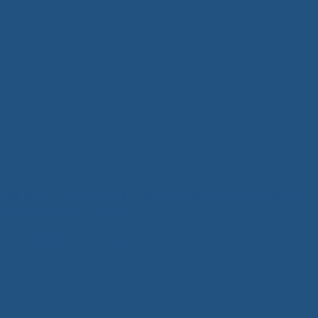
BỘ BÀN TIẾP KHÁCH NHỎ – GIẢI PHÁP TỐI ƯU CHO KHÔNG GIAN
GỌN GÀNG VÀ THANH LỊCH
6 Tháng Mười Một, 2025