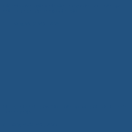
Giải Pháp Vách Ngăn & Bàn Văn Phòng Xuân Hòa – Kiến Tạo
Không Gian Chuyên Nghiệp Đẳng Cấp
10 Tháng Mười Một, 2025
Bàn Họp Văn Phòng Cao Cấp – Kiến Tạo Đẳng Cấp và Tầm Nhìn
Doanh Nghiệp
7 Tháng Mười Một, 2025