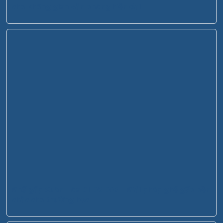
cho không gian văn phòng hiện đại
Ghế gấp Xuân Hòa GI-05-00B – Giải pháp ghế gấp bền
chắc cho trường học