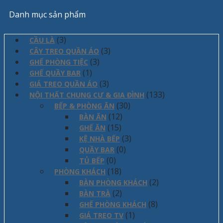
Danh mục sản phẩm
(3)
CẦU LÀ
(3)
CÂY TREO QUẦN ÁO
(3)
GHẾ PHÒNG TIỆC
(1)
GHẾ QUẦY BAR
(3)
GIÁ TREO QUẦN ÁO
(133)
NỘI THẤT CHUNG CƯ & GIA ĐÌNH
(30)
BẾP & PHÒNG ĂN
(12)
BÀN ĂN
(15)
GHẾ ĂN
(3)
KỆ NHÀ BẾP
(0)
QUẦY BAR
(0)
TỦ BẾP
(18)
PHÒNG KHÁCH
(2)
BÀN PHÒNG KHÁCH
(2)
BÀN TRÀ
(8)
GHẾ PHÒNG KHÁCH
(1)
GIÁ TREO TV