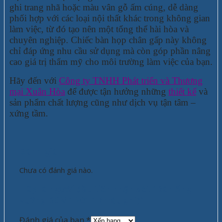
ghi trang nhã hoặc màu vân gỗ ấm cúng, dễ dàng
phối hợp với các loại nội thất khác trong không gian
làm việc, từ đó tạo nên một tổng thể hài hòa và
chuyên nghiệp. Chiếc bàn họp chân gấp này không
chỉ đáp ứng nhu cầu sử dụng mà còn góp phần nâng
cao giá trị thẩm mỹ cho môi trường làm việc của bạn.
Hãy đến với
Công ty TNHH Phát triển và Thương
mại Xuân Hòa
để được tận hưởng những
thiết kế
và
sản phẩm chất lượng cũng như dịch vụ tận tâm –
xứng tầm.
Đánh giá
Chưa có đánh giá nào.
Hãy là người đầu tiên nhận xét “Bàn ống
vuông BOV-1205-1 (màu ghi)”
Đánh giá của bạn
*