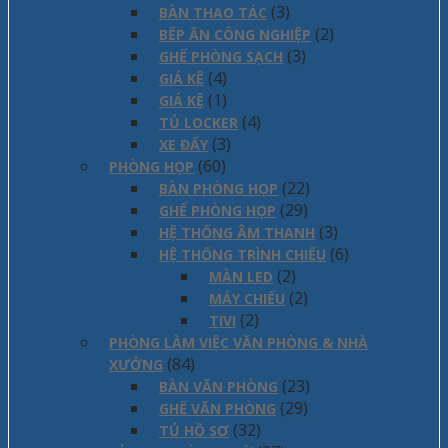
(3)
BÀN THAO TÁC
(2)
BẾP ĂN CÔNG NGHIỆP
(3)
GHẾ PHÒNG SẠCH
(4)
GIÁ KÊ
(1)
GIÁ KỆ
(4)
TỦ LOCKER
(3)
XE ĐẨY
(60)
PHÒNG HỌP
(22)
BÀN PHÒNG HỌP
(29)
GHẾ PHÒNG HỌP
(3)
HỆ THỐNG ÂM THANH
(6)
HỆ THỐNG TRÌNH CHIẾU
(2)
MÀN LED
(2)
MÁY CHIẾU
(2)
TIVI
PHÒNG LÀM VIỆC VĂN PHÒNG & NHÀ
(84)
XƯỞNG
(23)
BÀN VĂN PHÒNG
(29)
GHẾ VĂN PHÒNG
(32)
TỦ HỒ SƠ