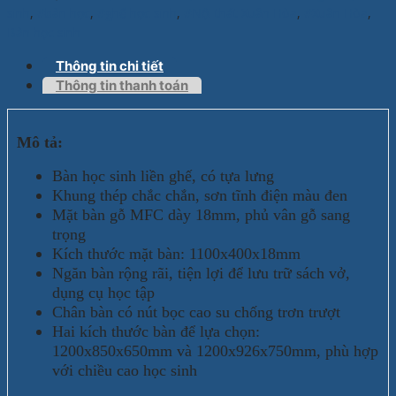
sinh
,
#bàn học
,
#ghế học sinh
,
#Nội thát Xuân Hòa
,
#Xuân Hòa
,
Bàn học sinh
Thông tin chi tiết
Thông tin thanh toán
Mô tả:
Bàn học sinh liền ghế, có tựa lưng
Khung thép chắc chắn, sơn tĩnh điện màu đen
Mặt bàn gỗ MFC dày 18mm, phủ vân gỗ sang
trọng
Kích thước mặt bàn: 1100x400x18mm
Ngăn bàn rộng rãi, tiện lợi để lưu trữ sách vở,
dụng cụ học tập
Chân bàn có nút bọc cao su chống trơn trượt
Hai kích thước bàn để lựa chọn:
1200x850x650mm và 1200x926x750mm, phù hợp
với chiều cao học sinh