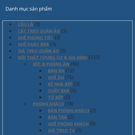
Danh mục sản phẩm
(3)
CẦU LÀ
(3)
CÂY TREO QUẦN ÁO
(3)
GHẾ PHÒNG TIỆC
(1)
GHẾ QUẦY BAR
(3)
GIÁ TREO QUẦN ÁO
(133)
NỘI THẤT CHUNG CƯ & GIA ĐÌNH
(30)
BẾP & PHÒNG ĂN
(12)
BÀN ĂN
(15)
GHẾ ĂN
(3)
KỆ NHÀ BẾP
(0)
QUẦY BAR
(0)
TỦ BẾP
(18)
PHÒNG KHÁCH
(2)
BÀN PHÒNG KHÁCH
(2)
BÀN TRÀ
(8)
GHẾ PHÒNG KHÁCH
(1)
GIÁ TREO TV