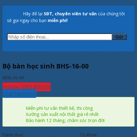
Hãy để lại
SĐT, chuyên viên tư vấn
của chúng tôi
sẽ gọi ngay cho bạn
miễn phí!
Trang chủ
/
Sản phẩm
/
Nội thất trường học
/
Bàn học sinh
Bộ bàn học sinh BHS-16-00
BHS-16-00
Hotline: 0983.800.910
Chat Facebook
Miễn phí tư vấn thiết kế, thi công
Xưởng sản xuất nội thất giá rẻ nhất
Bảo hành 12 tháng, chăm sóc trọn đời
Danh mục:
Bàn học sinh
,
Ghế học sinh
Từ khóa:
#bàn ghế học