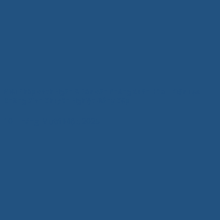
Giải Pháp Vách Ngăn & Bàn Văn Phòng Xuân Hòa – Kiến Tạo
Không Gian Chuyên Nghiệp Đẳng Cấp
10 Tháng Mười Một, 2025