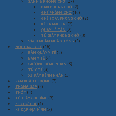
(27)
SẢNH & PHÒNG CHỜ
(2)
BÀN PHÒNG CHỜ
(16)
GHẾ PHÒNG CHỜ
(2)
GHẾ SOFA PHÒNG CHỜ
(2)
KỆ TRANG TRÍ
(2)
QUẦY LỄ TÂN
(3)
TỦ GIÀY PHÒNG CHỜ
(3)
VÁCH NGĂN NHÀ XƯỞNG
(16)
NỘI THẤT Y TẾ
(2)
BÀN QUẦY Y TẾ
(4)
BÀN Y TẾ
(3)
GIƯỜNG BỆNH NHÂN
(3)
TỦ Y TẾ
(3)
XE ĐẨY BỆNH NHÂN
(2)
SÂN KHẤU DI ĐỘNG
(3)
THANG GẤP
(1)
THỚT
(3)
TỦ GIÀY GIA ĐÌNH
(1)
XE CHỞ GHẾ
(2)
XE ĐẠP ĐỊA HÌNH