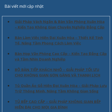
Bài viết mới cập nhật
Giải Pháp Vách Ngăn & Bàn Văn Phòng Xuân Hòa
– Kiến Tạo Không Gian Chuyên Nghiệp Đẳng Cấp
Bàn Làm Việc Hiện Đại Xuân Hòa – Thiết Kế Tinh
Tế, Nâng Tầm Phong Cách Làm Việc
Bàn Họp Văn Phòng Cao Cấp – Kiến Tạo Đẳng Cấp
và Tầm Nhìn Doanh Nghiệp
BỘ BÀN TIẾP KHÁCH NHỎ – GIẢI PHÁP TỐI ƯU
CHO KHÔNG GIAN GỌN GÀNG VÀ THANH LỊCH
Tủ Quần Áo Gỗ Hiện Đại Xuân Hòa – Giải Pháp Lưu
Trữ Thông Minh, Nâng Tầm Không Gian Sống
TỦ BẾP CAO CẤP – GIẢI PHÁP KHÔNG GIAN BẾP
HIỆN ĐẠI CHO MỌI GIA ĐÌNH