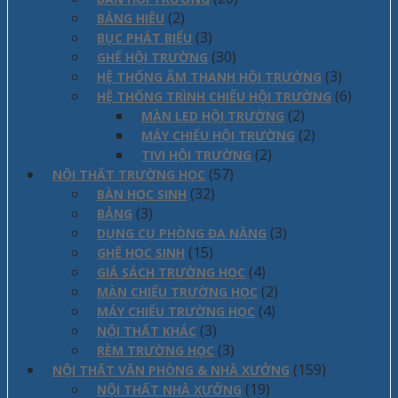
(2)
BẢNG HIỆU
(3)
BỤC PHÁT BIỂU
(30)
GHẾ HỘI TRƯỜNG
(3)
HỆ THỐNG ÂM THANH HỘI TRƯỜNG
(6)
HỆ THỐNG TRÌNH CHIẾU HỘI TRƯỜNG
(2)
MÀN LED HỘI TRƯỜNG
(2)
MÁY CHIẾU HỘI TRƯỜNG
(2)
TIVI HỘI TRƯỜNG
(57)
NỘI THẤT TRƯỜNG HỌC
(32)
BÀN HỌC SINH
(3)
BẢNG
(3)
DỤNG CỤ PHÒNG ĐA NĂNG
(15)
GHẾ HỌC SINH
(4)
GIÁ SÁCH TRƯỜNG HỌC
(2)
MÀN CHIẾU TRƯỜNG HỌC
(4)
MÁY CHIẾU TRƯỜNG HỌC
(3)
NỘI THẤT KHÁC
(3)
RÈM TRƯỜNG HỌC
(159)
NỘI THẤT VĂN PHÒNG & NHÀ XƯỞNG
(19)
NỘI THẤT NHÀ XƯỞNG