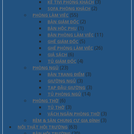
(3)
KỆ TIVI PHÒNG KHÁCH
(2)
SOFA PHÒNG KHÁCH
(55)
PHÒNG LÀM VIỆC
(2)
BÀN GIÁM ĐỐC
(1)
BÀN HỘC PHỤ
(11)
BÀN PHÒNG LÀM VIỆC
(5)
GHẾ GIÁM ĐỐC
(26)
GHẾ PHÒNG LÀM VIỆC
(6)
GIÁ SÁCH
(4)
TỦ GIÁM ĐỐC
(23)
PHÒNG NGỦ
(3)
BÀN TRANG ĐIỂM
(3)
GIƯỜNG NGỦ
(3)
TAP ĐẦU GIƯỜNG
(14)
TỦ PHÒNG NGỦ
(6)
PHÒNG THỜ
(3)
TỦ THỜ
(3)
VÁCH NGĂN PHÒNG THỜ
(3)
RÈM & SÀN CHUNG CƯ GIA ĐÌNH
(63)
NỘI THẤT HỘI TRƯỜNG
(20)
BÀN HỘI TRƯỜNG