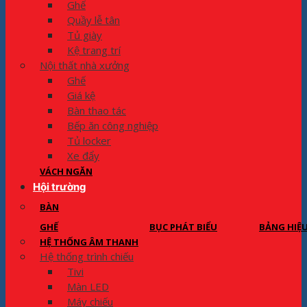
Ghế
Quầy lễ tân
Tủ giày
Kệ trang trí
Nội thất nhà xưởng
Ghế
Giá kệ
Bàn thao tác
Bếp ăn công nghiệp
Tủ locker
Xe đẩy
VÁCH NGĂN
Hội trường
BÀN
GHẾ
BỤC PHÁT BIỂU
BẢNG HIỆ
HỆ THỐNG ÂM THANH
Hệ thống trình chiếu
Tivi
Màn LED
Máy chiếu