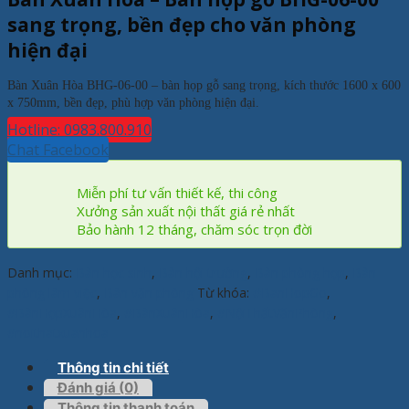
sang trọng, bền đẹp cho văn phòng
hiện đại
Bàn Xuân Hòa BHG-06-00 – bàn họp gỗ sang trọng, kích thước 1600 x 600
x 750mm, bền đẹp, phù hợp văn phòng hiện đại.
Hotline: 0983.800.910
Chat Facebook
Miễn phí tư vấn thiết kế, thi công
Xưởng sản xuất nội thất giá rẻ nhất
Bảo hành 12 tháng, chăm sóc trọn đời
Danh mục:
Bàn học sinh
,
Bàn hội trường
,
Bàn phòng họp
,
Bàn
phòng làm việc
,
Bàn văn phòng
Từ khóa:
#BanHopGo
,
#BànHọpXuânHòa
,
#BànXuânHòa
,
#NộiThấtVănPhòng
,
#noithatxuanhoa
Thông tin chi tiết
Đánh giá (0)
Thông tin thanh toán