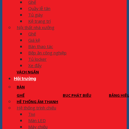
Ghế
Quầy lễ tân
Tủ giày
Kệ trang trí
Nội thất nhà xưởng
Ghế
Giá kệ
Bàn thao tác
Bếp ăn công nghiệp
Tủ locker
Xe đẩy
VÁCH NGĂN
Hội trường
BÀN
GHẾ
BỤC PHÁT BIỂU
BẢNG HIỆ
HỆ THỐNG ÂM THANH
Hệ thống trình chiếu
Tivi
Màn LED
Máy chiếu