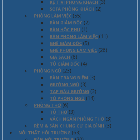
(3)
KỆ TIVI PHÒNG KHÁCH
(2)
SOFA PHÒNG KHÁCH
(55)
PHÒNG LÀM VIỆC
(2)
BÀN GIÁM ĐỐC
(1)
BÀN HỘC PHỤ
(11)
BÀN PHÒNG LÀM VIỆC
(5)
GHẾ GIÁM ĐỐC
(26)
GHẾ PHÒNG LÀM VIỆC
(6)
GIÁ SÁCH
(4)
TỦ GIÁM ĐỐC
(23)
PHÒNG NGỦ
(3)
BÀN TRANG ĐIỂM
(3)
GIƯỜNG NGỦ
(3)
TAP ĐẦU GIƯỜNG
(14)
TỦ PHÒNG NGỦ
(6)
PHÒNG THỜ
(3)
TỦ THỜ
(3)
VÁCH NGĂN PHÒNG THỜ
(3)
RÈM & SÀN CHUNG CƯ GIA ĐÌNH
(63)
NỘI THẤT HỘI TRƯỜNG
(20)
BÀN HỘI TRƯỜNG