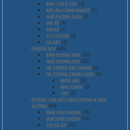
(3)
BÀN THAO TÁC
(2)
BẾP ĂN CÔNG NGHIỆP
(3)
GHẾ PHÒNG SẠCH
(4)
GIÁ KÊ
(1)
GIÁ KỆ
(4)
TỦ LOCKER
(3)
XE ĐẨY
(60)
PHÒNG HỌP
(22)
BÀN PHÒNG HỌP
(29)
GHẾ PHÒNG HỌP
(3)
HỆ THỐNG ÂM THANH
(6)
HỆ THỐNG TRÌNH CHIẾU
(2)
MÀN LED
(2)
MÁY CHIẾU
(2)
TIVI
PHÒNG LÀM VIỆC VĂN PHÒNG & NHÀ
(84)
XƯỞNG
(23)
BÀN VĂN PHÒNG
(29)
GHẾ VĂN PHÒNG
(32)
TỦ HỒ SƠ