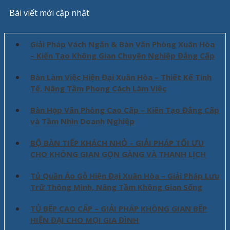
Bài viết mới cập nhật
Giải Pháp Vách Ngăn & Bàn Văn Phòng Xuân Hòa
– Kiến Tạo Không Gian Chuyên Nghiệp Đẳng Cấp
Bàn Làm Việc Hiện Đại Xuân Hòa – Thiết Kế Tinh
Tế, Nâng Tầm Phong Cách Làm Việc
Bàn Họp Văn Phòng Cao Cấp – Kiến Tạo Đẳng Cấp
và Tầm Nhìn Doanh Nghiệp
BỘ BÀN TIẾP KHÁCH NHỎ – GIẢI PHÁP TỐI ƯU
CHO KHÔNG GIAN GỌN GÀNG VÀ THANH LỊCH
Tủ Quần Áo Gỗ Hiện Đại Xuân Hòa – Giải Pháp Lưu
Trữ Thông Minh, Nâng Tầm Không Gian Sống
TỦ BẾP CAO CẤP – GIẢI PHÁP KHÔNG GIAN BẾP
HIỆN ĐẠI CHO MỌI GIA ĐÌNH