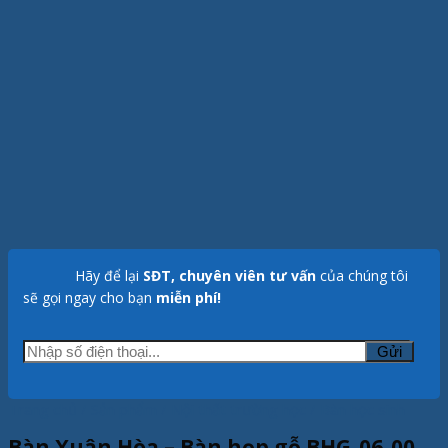
Hãy để lại
SĐT, chuyên viên tư vấn
của chúng tôi
sẽ gọi ngay cho bạn
miễn phí!
Trang chủ
/
Sản phẩm
/
Nội thất trường học
/
Bàn học sinh
Bàn Xuân Hòa – Bàn họp gỗ BHG-06-00