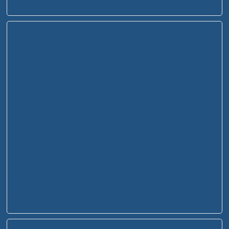
Bàn gỗ Đăng Khoa BH2010PU-ĐK – Bàn phòng họp
phủ Melamin, sơn PU sang trọng và bền đẹp