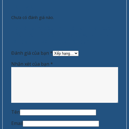
Đánh giá
Chưa có đánh giá nào.
Hãy là người đầu tiên nhận xét “Bàn Xuân
Hòa – Bàn họp gỗ BHG-06-00 sang trọng,
bền đẹp cho văn phòng hiện đại”
Đánh giá của bạn
*
Nhận xét của bạn
*
Tên
Email