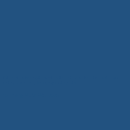
Giải Pháp Vách Ngăn & Bàn Văn Phòng Xuân Hòa – Kiến Tạo
Không Gian Chuyên Nghiệp Đẳng Cấp
10 Tháng Mười Một, 2025