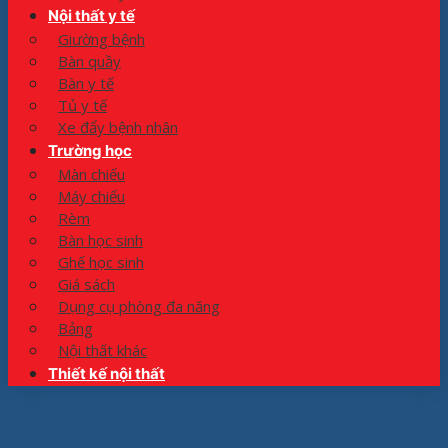
Nội thất y tế
Giường bệnh
Bàn quầy
Bàn y tế
Tủ y tế
Xe đẩy bệnh nhân
Trường học
Màn chiếu
Máy chiếu
Rèm
Bàn học sinh
Ghế học sinh
Giá sách
Dụng cụ phòng đa năng
Bảng
Nội thất khác
Thiết kế nội thất