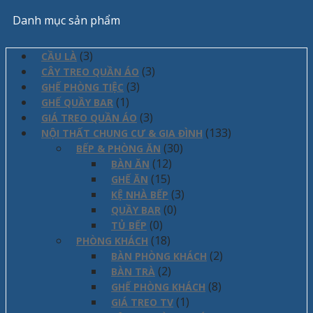
Danh mục sản phẩm
(3)
CẦU LÀ
(3)
CÂY TREO QUẦN ÁO
(3)
GHẾ PHÒNG TIỆC
(1)
GHẾ QUẦY BAR
(3)
GIÁ TREO QUẦN ÁO
(133)
NỘI THẤT CHUNG CƯ & GIA ĐÌNH
(30)
BẾP & PHÒNG ĂN
(12)
BÀN ĂN
(15)
GHẾ ĂN
(3)
KỆ NHÀ BẾP
(0)
QUẦY BAR
(0)
TỦ BẾP
(18)
PHÒNG KHÁCH
(2)
BÀN PHÒNG KHÁCH
(2)
BÀN TRÀ
(8)
GHẾ PHÒNG KHÁCH
(1)
GIÁ TREO TV