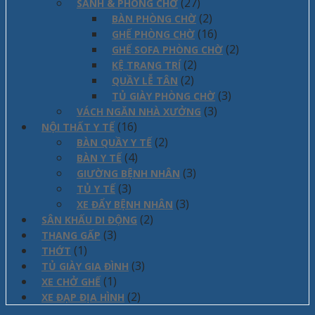
(27)
SẢNH & PHÒNG CHỜ
(2)
BÀN PHÒNG CHỜ
(16)
GHẾ PHÒNG CHỜ
(2)
GHẾ SOFA PHÒNG CHỜ
(2)
KỆ TRANG TRÍ
(2)
QUẦY LỄ TÂN
(3)
TỦ GIÀY PHÒNG CHỜ
(3)
VÁCH NGĂN NHÀ XƯỞNG
(16)
NỘI THẤT Y TẾ
(2)
BÀN QUẦY Y TẾ
(4)
BÀN Y TẾ
(3)
GIƯỜNG BỆNH NHÂN
(3)
TỦ Y TẾ
(3)
XE ĐẨY BỆNH NHÂN
(2)
SÂN KHẤU DI ĐỘNG
(3)
THANG GẤP
(1)
THỚT
(3)
TỦ GIÀY GIA ĐÌNH
(1)
XE CHỞ GHẾ
(2)
XE ĐẠP ĐỊA HÌNH