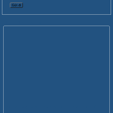
Sản phẩm tương tự
Bàn làm việc Xuân Hòa BLV-02-00 – Giải pháp tối ưu
cho không gian văn phòng hiện đại