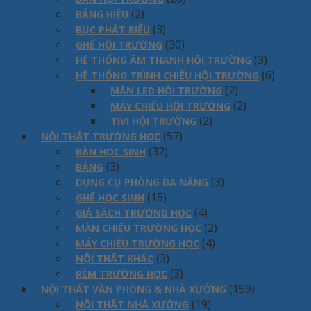
(2)
BẢNG HIỆU
(3)
BỤC PHÁT BIỂU
(30)
GHẾ HỘI TRƯỜNG
(3)
HỆ THỐNG ÂM THANH HỘI TRƯỜNG
(6)
HỆ THỐNG TRÌNH CHIẾU HỘI TRƯỜNG
(2)
MÀN LED HỘI TRƯỜNG
(2)
MÁY CHIẾU HỘI TRƯỜNG
(2)
TIVI HỘI TRƯỜNG
(57)
NỘI THẤT TRƯỜNG HỌC
(32)
BÀN HỌC SINH
(3)
BẢNG
(3)
DỤNG CỤ PHÒNG ĐA NĂNG
(15)
GHẾ HỌC SINH
(4)
GIÁ SÁCH TRƯỜNG HỌC
(2)
MÀN CHIẾU TRƯỜNG HỌC
(4)
MÁY CHIẾU TRƯỜNG HỌC
(3)
NỘI THẤT KHÁC
(3)
RÈM TRƯỜNG HỌC
(159)
NỘI THẤT VĂN PHÒNG & NHÀ XƯỞNG
(19)
NỘI THẤT NHÀ XƯỞNG