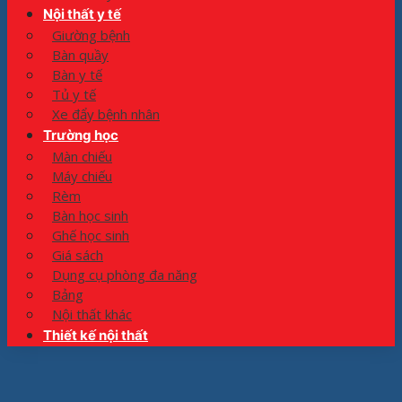
Nội thất y tế
Giường bệnh
Bàn quầy
Bàn y tế
Tủ y tế
Xe đẩy bệnh nhân
Trường học
Màn chiếu
Máy chiếu
Rèm
Bàn học sinh
Ghế học sinh
Giá sách
Dụng cụ phòng đa năng
Bảng
Nội thất khác
Thiết kế nội thất