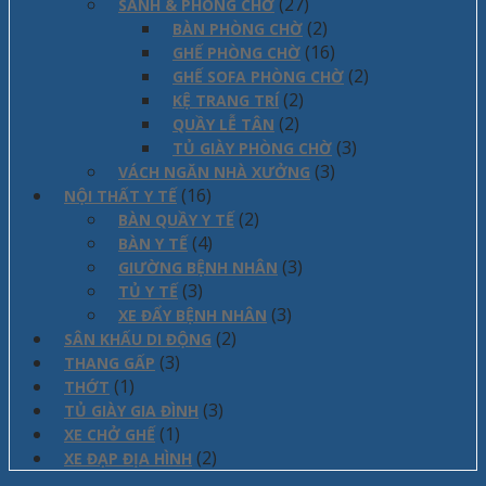
(27)
SẢNH & PHÒNG CHỜ
(2)
BÀN PHÒNG CHỜ
(16)
GHẾ PHÒNG CHỜ
(2)
GHẾ SOFA PHÒNG CHỜ
(2)
KỆ TRANG TRÍ
(2)
QUẦY LỄ TÂN
(3)
TỦ GIÀY PHÒNG CHỜ
(3)
VÁCH NGĂN NHÀ XƯỞNG
(16)
NỘI THẤT Y TẾ
(2)
BÀN QUẦY Y TẾ
(4)
BÀN Y TẾ
(3)
GIƯỜNG BỆNH NHÂN
(3)
TỦ Y TẾ
(3)
XE ĐẨY BỆNH NHÂN
(2)
SÂN KHẤU DI ĐỘNG
(3)
THANG GẤP
(1)
THỚT
(3)
TỦ GIÀY GIA ĐÌNH
(1)
XE CHỞ GHẾ
(2)
XE ĐẠP ĐỊA HÌNH