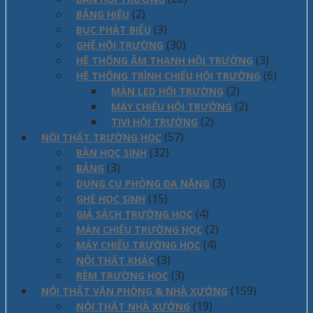
(2)
BẢNG HIỆU
(3)
BỤC PHÁT BIỂU
(30)
GHẾ HỘI TRƯỜNG
(3)
HỆ THỐNG ÂM THANH HỘI TRƯỜNG
(6)
HỆ THỐNG TRÌNH CHIẾU HỘI TRƯỜNG
(2)
MÀN LED HỘI TRƯỜNG
(2)
MÁY CHIẾU HỘI TRƯỜNG
(2)
TIVI HỘI TRƯỜNG
(57)
NỘI THẤT TRƯỜNG HỌC
(32)
BÀN HỌC SINH
(3)
BẢNG
(3)
DỤNG CỤ PHÒNG ĐA NĂNG
(15)
GHẾ HỌC SINH
(4)
GIÁ SÁCH TRƯỜNG HỌC
(2)
MÀN CHIẾU TRƯỜNG HỌC
(4)
MÁY CHIẾU TRƯỜNG HỌC
(3)
NỘI THẤT KHÁC
(3)
RÈM TRƯỜNG HỌC
(159)
NỘI THẤT VĂN PHÒNG & NHÀ XƯỞNG
(19)
NỘI THẤT NHÀ XƯỞNG