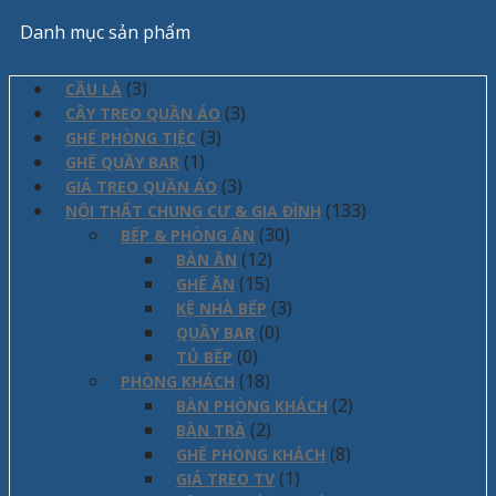
Danh mục sản phẩm
(3)
CẦU LÀ
(3)
CÂY TREO QUẦN ÁO
(3)
GHẾ PHÒNG TIỆC
(1)
GHẾ QUẦY BAR
(3)
GIÁ TREO QUẦN ÁO
(133)
NỘI THẤT CHUNG CƯ & GIA ĐÌNH
(30)
BẾP & PHÒNG ĂN
(12)
BÀN ĂN
(15)
GHẾ ĂN
(3)
KỆ NHÀ BẾP
(0)
QUẦY BAR
(0)
TỦ BẾP
(18)
PHÒNG KHÁCH
(2)
BÀN PHÒNG KHÁCH
(2)
BÀN TRÀ
(8)
GHẾ PHÒNG KHÁCH
(1)
GIÁ TREO TV