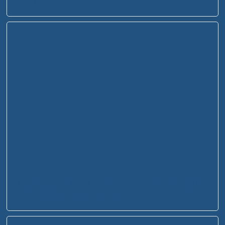
Bàn gấp gọn Xuân Hòa BCN-03-00 – Giải pháp tiện lợi
cho không gian sống hiện đại