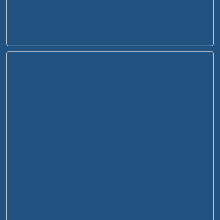
Bàn học sinh Xuân Hòa BHS-13-09 – Giải pháp học tập
tiện nghi, gọn gàng cho không gian gia đình
Bộ Bàn Ghế Học Sinh Tiểu Học BHS-14-07 – Giải Pháp
Học Tập Thoải Mái Cho Bé Yêu