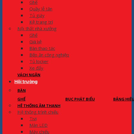
Ghế
Quầy lễ tân
Tủ giày
Kệ trang trí
Nội thất nhà xưởng
Ghế
Giá kệ
Bàn thao tác
Bếp ăn công nghiệp
Tủ locker
Xe đẩy
VÁCH NGĂN
Hội trường
BÀN
GHẾ
BỤC PHÁT BIỂU
BẢNG HIỆ
HỆ THỐNG ÂM THANH
Hệ thống trình chiếu
Tivi
Màn LED
Máy chiếu