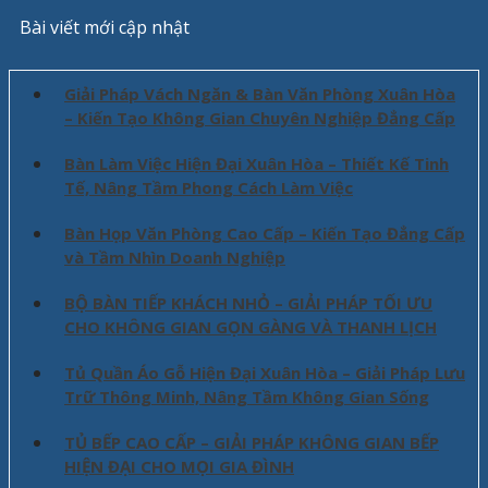
Bài viết mới cập nhật
Giải Pháp Vách Ngăn & Bàn Văn Phòng Xuân Hòa
– Kiến Tạo Không Gian Chuyên Nghiệp Đẳng Cấp
Bàn Làm Việc Hiện Đại Xuân Hòa – Thiết Kế Tinh
Tế, Nâng Tầm Phong Cách Làm Việc
Bàn Họp Văn Phòng Cao Cấp – Kiến Tạo Đẳng Cấp
và Tầm Nhìn Doanh Nghiệp
BỘ BÀN TIẾP KHÁCH NHỎ – GIẢI PHÁP TỐI ƯU
CHO KHÔNG GIAN GỌN GÀNG VÀ THANH LỊCH
Tủ Quần Áo Gỗ Hiện Đại Xuân Hòa – Giải Pháp Lưu
Trữ Thông Minh, Nâng Tầm Không Gian Sống
TỦ BẾP CAO CẤP – GIẢI PHÁP KHÔNG GIAN BẾP
HIỆN ĐẠI CHO MỌI GIA ĐÌNH