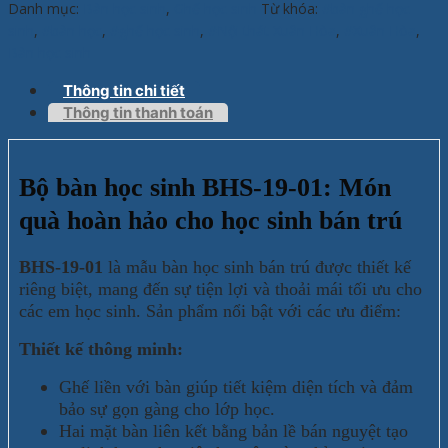
Danh mục:
Bàn học sinh
,
Ghế học sinh
Từ khóa:
#bàn ghế học
sinh
,
#bàn học
,
#ghế học sinh
,
#Nội thát Xuân Hòa
,
#Xuân Hòa
,
Bàn học sinh
Thông tin chi tiết
Thông tin thanh toán
Bộ bàn học sinh BHS-19-01: Món
quà hoàn hảo cho học sinh bán trú
BHS-19-01
là mẫu bàn học sinh bán trú được thiết kế
riêng biệt, mang đến sự tiện lợi và thoải mái tối ưu cho
các em học sinh. Sản phẩm nổi bật với các ưu điểm:
Thiết kế thông minh:
Ghế liền với bàn giúp tiết kiệm diện tích và đảm
bảo sự gọn gàng cho lớp học.
Hai mặt bàn liên kết bằng bản lề bán nguyệt tạo