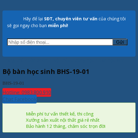
Hãy để lại
SĐT, chuyên viên tư vấn
của chúng tôi
sẽ gọi ngay cho bạn
miễn phí!
Trang chủ
/
Sản phẩm
/
Nội thất trường học
/
Bàn học sinh
Bộ bàn học sinh BHS-19-01
BHS-19-01
Hotline: 0983.800.910
Chat Facebook
Miễn phí tư vấn thiết kế, thi công
Xưởng sản xuất nội thất giá rẻ nhất
Bảo hành 12 tháng, chăm sóc trọn đời