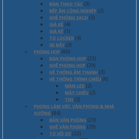
(3)
BÀN THAO TÁC
(2)
BẾP ĂN CÔNG NGHIỆP
(3)
GHẾ PHÒNG SẠCH
(4)
GIÁ KÊ
(1)
GIÁ KỆ
(4)
TỦ LOCKER
(3)
XE ĐẨY
(60)
PHÒNG HỌP
(22)
BÀN PHÒNG HỌP
(29)
GHẾ PHÒNG HỌP
(3)
HỆ THỐNG ÂM THANH
(6)
HỆ THỐNG TRÌNH CHIẾU
(2)
MÀN LED
(2)
MÁY CHIẾU
(2)
TIVI
PHÒNG LÀM VIỆC VĂN PHÒNG & NHÀ
(84)
XƯỞNG
(23)
BÀN VĂN PHÒNG
(29)
GHẾ VĂN PHÒNG
(32)
TỦ HỒ SƠ