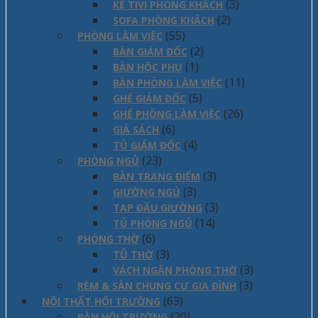
(3)
KỆ TIVI PHÒNG KHÁCH
(2)
SOFA PHÒNG KHÁCH
(55)
PHÒNG LÀM VIỆC
(2)
BÀN GIÁM ĐỐC
(1)
BÀN HỘC PHỤ
(11)
BÀN PHÒNG LÀM VIỆC
(5)
GHẾ GIÁM ĐỐC
(26)
GHẾ PHÒNG LÀM VIỆC
(6)
GIÁ SÁCH
(4)
TỦ GIÁM ĐỐC
(23)
PHÒNG NGỦ
(3)
BÀN TRANG ĐIỂM
(3)
GIƯỜNG NGỦ
(3)
TAP ĐẦU GIƯỜNG
(14)
TỦ PHÒNG NGỦ
(6)
PHÒNG THỜ
(3)
TỦ THỜ
(3)
VÁCH NGĂN PHÒNG THỜ
(3)
RÈM & SÀN CHUNG CƯ GIA ĐÌNH
(63)
NỘI THẤT HỘI TRƯỜNG
(20)
BÀN HỘI TRƯỜNG