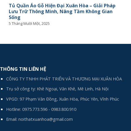
Tủ Quần Áo Gỗ Hiện Đại Xuân Hòa – Giải Pháp
Lưu Trữ Thông Minh, Nâng Tầm Không Gian
Sống
5 Tháng Mười Một, 2025
THÔNG TIN LIÊN HỆ
CÔNG TY TNHH PHÁT TRIỂN VÀ THƯƠNG MẠI XUÂN HÒA
Trụ sở công ty: Khê Ngoại, Văn Khê, Mê Linh, Hà Nội
VPGD: 97 Phạm Văn Đồng, Xuân Hòa, Phúc Yên, Vĩnh Phúc
Hotline:
0975.773.596
-
0983.800.910
Email:
noithatxuanhoa@gmail.com