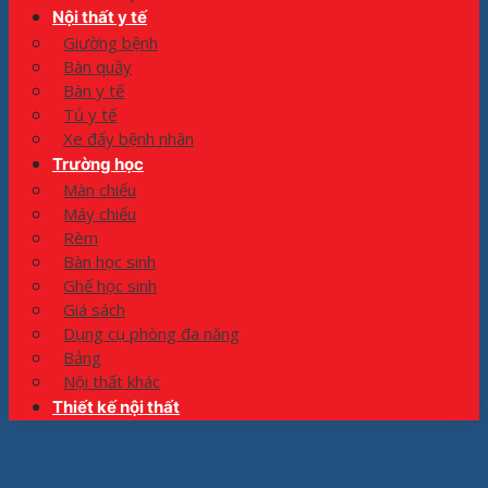
Nội thất y tế
Giường bệnh
Bàn quầy
Bàn y tế
Tủ y tế
Xe đẩy bệnh nhân
Trường học
Màn chiếu
Máy chiếu
Rèm
Bàn học sinh
Ghế học sinh
Giá sách
Dụng cụ phòng đa năng
Bảng
Nội thất khác
Thiết kế nội thất