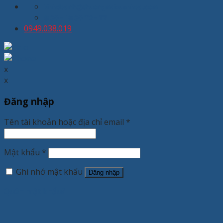
kinhdoanh@thuongmaixuanhoa.com
8:00 - 19:00 T2 - T7
0949.038.019
x
x
Đăng nhập
Tên tài khoản hoặc địa chỉ email
*
Mật khẩu
*
Ghi nhớ mật khẩu
Đăng nhập
Quên mật khẩu?