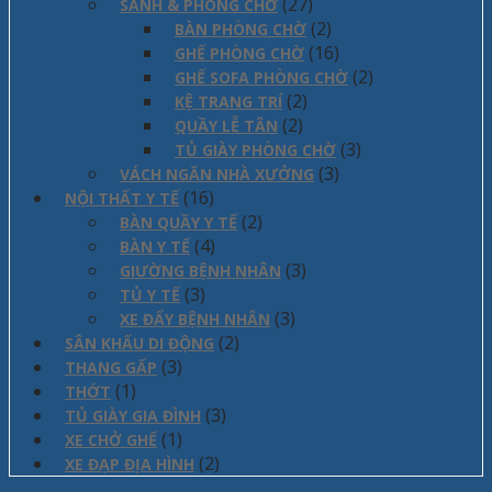
(27)
SẢNH & PHÒNG CHỜ
(2)
BÀN PHÒNG CHỜ
(16)
GHẾ PHÒNG CHỜ
(2)
GHẾ SOFA PHÒNG CHỜ
(2)
KỆ TRANG TRÍ
(2)
QUẦY LỄ TÂN
(3)
TỦ GIÀY PHÒNG CHỜ
(3)
VÁCH NGĂN NHÀ XƯỞNG
(16)
NỘI THẤT Y TẾ
(2)
BÀN QUẦY Y TẾ
(4)
BÀN Y TẾ
(3)
GIƯỜNG BỆNH NHÂN
(3)
TỦ Y TẾ
(3)
XE ĐẨY BỆNH NHÂN
(2)
SÂN KHẤU DI ĐỘNG
(3)
THANG GẤP
(1)
THỚT
(3)
TỦ GIÀY GIA ĐÌNH
(1)
XE CHỞ GHẾ
(2)
XE ĐẠP ĐỊA HÌNH