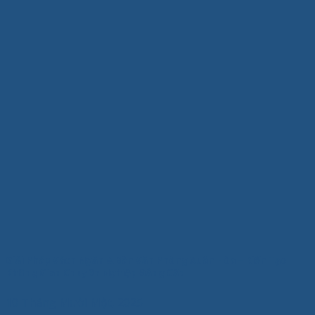
Giải Pháp Vách Ngăn & Bàn Văn Phòng Xuân Hòa – Kiến Tạo
Không Gian Chuyên Nghiệp Đẳng Cấp
10 Tháng Mười Một, 2025