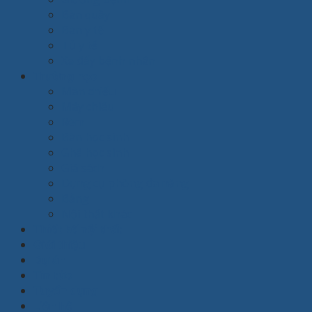
Bàn quầy
Bàn y tế
Tủ y tế
Xe đẩy bệnh nhân
Trường học
Màn chiếu
Máy chiếu
Rèm
Bàn học sinh
Ghế học sinh
Giá sách
Dụng cụ phòng đa năng
Bảng
Nội thất khác
Thiết kế nội thất
Giới thiệu
Dự án
Tin tức
Tuyển dụng
Liên hệ