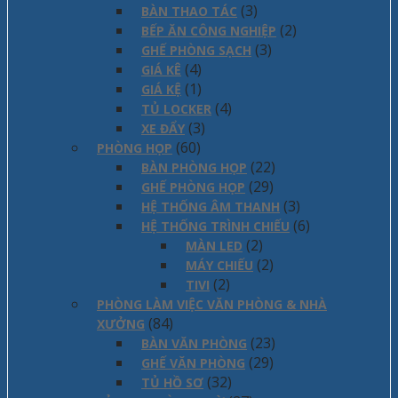
(3)
BÀN THAO TÁC
(2)
BẾP ĂN CÔNG NGHIỆP
(3)
GHẾ PHÒNG SẠCH
(4)
GIÁ KÊ
(1)
GIÁ KỆ
(4)
TỦ LOCKER
(3)
XE ĐẨY
(60)
PHÒNG HỌP
(22)
BÀN PHÒNG HỌP
(29)
GHẾ PHÒNG HỌP
(3)
HỆ THỐNG ÂM THANH
(6)
HỆ THỐNG TRÌNH CHIẾU
(2)
MÀN LED
(2)
MÁY CHIẾU
(2)
TIVI
PHÒNG LÀM VIỆC VĂN PHÒNG & NHÀ
(84)
XƯỞNG
(23)
BÀN VĂN PHÒNG
(29)
GHẾ VĂN PHÒNG
(32)
TỦ HỒ SƠ