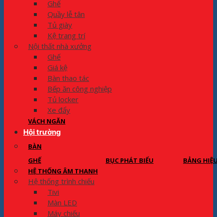
Ghế
Quầy lễ tân
Tủ giày
Kệ trang trí
Nội thất nhà xưởng
Ghế
Giá kệ
Bàn thao tác
Bếp ăn công nghiệp
Tủ locker
Xe đẩy
VÁCH NGĂN
Hội trường
BÀN
GHẾ
BỤC PHÁT BIỂU
BẢNG HIỆ
HỆ THỐNG ÂM THANH
Hệ thống trình chiếu
Tivi
Màn LED
Máy chiếu