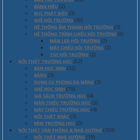
(2)
BẢNG HIỆU
(3)
BỤC PHÁT BIỂU
(30)
GHẾ HỘI TRƯỜNG
(3)
HỆ THỐNG ÂM THANH HỘI TRƯỜNG
(6)
HỆ THỐNG TRÌNH CHIẾU HỘI TRƯỜNG
(2)
MÀN LED HỘI TRƯỜNG
(2)
MÁY CHIẾU HỘI TRƯỜNG
(2)
TIVI HỘI TRƯỜNG
(57)
NỘI THẤT TRƯỜNG HỌC
(32)
BÀN HỌC SINH
(3)
BẢNG
(3)
DỤNG CỤ PHÒNG ĐA NĂNG
(15)
GHẾ HỌC SINH
(4)
GIÁ SÁCH TRƯỜNG HỌC
(2)
MÀN CHIẾU TRƯỜNG HỌC
(4)
MÁY CHIẾU TRƯỜNG HỌC
(3)
NỘI THẤT KHÁC
(3)
RÈM TRƯỜNG HỌC
(159)
NỘI THẤT VĂN PHÒNG & NHÀ XƯỞNG
(19)
NỘI THẤT NHÀ XƯỞNG