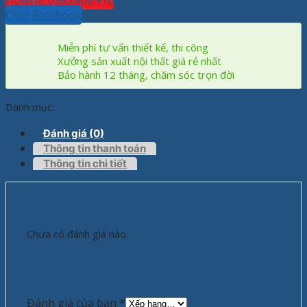
Hotline: 0983.800.910
Chat Facebook
Miễn phí tư vấn thiết kế, thi công
Xưởng sản xuất nội thất giá rẻ nhất
Bảo hành 12 tháng, chăm sóc trọn đời
Danh mục:
Bảng
Đánh giá (0)
Thông tin thanh toán
Thông tin chi tiết
Đánh giá
Chưa có đánh giá nào.
Hãy là người đầu tiên nhận xét “Bảng di
động”
Đánh giá của bạn
*