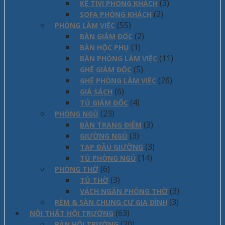
(3)
KỆ TIVI PHÒNG KHÁCH
(2)
SOFA PHÒNG KHÁCH
(55)
PHÒNG LÀM VIỆC
(2)
BÀN GIÁM ĐỐC
(1)
BÀN HỘC PHỤ
(11)
BÀN PHÒNG LÀM VIỆC
(5)
GHẾ GIÁM ĐỐC
(26)
GHẾ PHÒNG LÀM VIỆC
(6)
GIÁ SÁCH
(4)
TỦ GIÁM ĐỐC
(23)
PHÒNG NGỦ
(3)
BÀN TRANG ĐIỂM
(3)
GIƯỜNG NGỦ
(3)
TAP ĐẦU GIƯỜNG
(14)
TỦ PHÒNG NGỦ
(6)
PHÒNG THỜ
(3)
TỦ THỜ
(3)
VÁCH NGĂN PHÒNG THỜ
(3)
RÈM & SÀN CHUNG CƯ GIA ĐÌNH
(63)
NỘI THẤT HỘI TRƯỜNG
(20)
BÀN HỘI TRƯỜNG