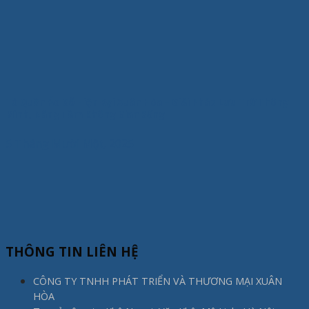
Tủ Quần Áo Gỗ Hiện Đại Xuân Hòa – Giải Pháp Lưu Trữ Thông
Minh, Nâng Tầm Không Gian Sống
5 Tháng Mười Một, 2025
THÔNG TIN LIÊN HỆ
CÔNG TY TNHH PHÁT TRIỂN VÀ THƯƠNG MẠI XUÂN
HÒA