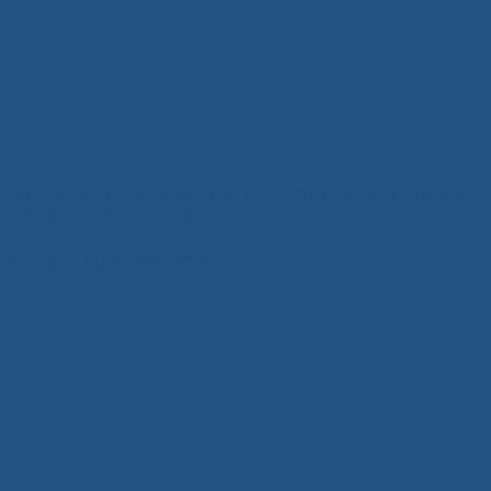
BỘ BÀN TIẾP KHÁCH NHỎ – GIẢI PHÁP TỐI ƯU CHO KHÔNG GIAN
GỌN GÀNG VÀ THANH LỊCH
6 Tháng Mười Một, 2025