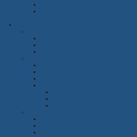
Tủ thờ
Vách ngăn
Rèm & Sàn
Văn phòng & Nhà xưởng
Phòng làm việc
Bàn
Ghế
Tủ hồ sơ
Phòng họp
Bàn
Ghế
Hệ thống âm thanh
Hệ thống trình chiếu
Máy chiếu
Tivi
Màn Led
Sảnh & Phòng chờ
Sofa
Bàn
Ghế