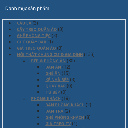
Danh mục sản phẩm
(3)
CẦU LÀ
(3)
CÂY TREO QUẦN ÁO
(3)
GHẾ PHÒNG TIỆC
(1)
GHẾ QUẦY BAR
(3)
GIÁ TREO QUẦN ÁO
(133)
NỘI THẤT CHUNG CƯ & GIA ĐÌNH
(30)
BẾP & PHÒNG ĂN
(12)
BÀN ĂN
(15)
GHẾ ĂN
(3)
KỆ NHÀ BẾP
(0)
QUẦY BAR
(0)
TỦ BẾP
(18)
PHÒNG KHÁCH
(2)
BÀN PHÒNG KHÁCH
(2)
BÀN TRÀ
(8)
GHẾ PHÒNG KHÁCH
(1)
GIÁ TREO TV