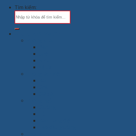
Tìm kiếm:
Chung cư & Gia đình
Phòng khách
Bàn
Ghế
Sofa
Kệ tivi
Phòng làm việc
Bàn
Ghế
Giá sách
Phòng ngủ
Giường
Tủ
Bàn trang điểm
Tap đầu giường
Phòng thờ