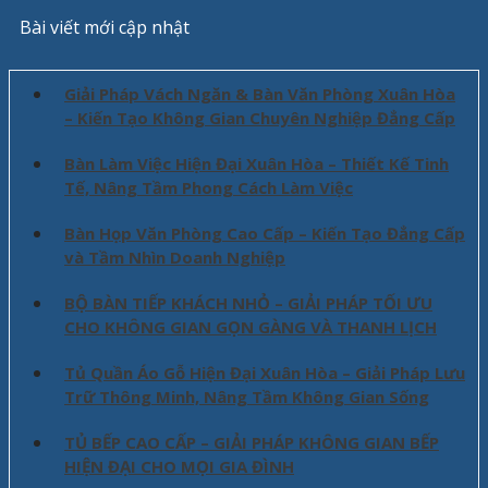
Bài viết mới cập nhật
Giải Pháp Vách Ngăn & Bàn Văn Phòng Xuân Hòa
– Kiến Tạo Không Gian Chuyên Nghiệp Đẳng Cấp
Bàn Làm Việc Hiện Đại Xuân Hòa – Thiết Kế Tinh
Tế, Nâng Tầm Phong Cách Làm Việc
Bàn Họp Văn Phòng Cao Cấp – Kiến Tạo Đẳng Cấp
và Tầm Nhìn Doanh Nghiệp
BỘ BÀN TIẾP KHÁCH NHỎ – GIẢI PHÁP TỐI ƯU
CHO KHÔNG GIAN GỌN GÀNG VÀ THANH LỊCH
Tủ Quần Áo Gỗ Hiện Đại Xuân Hòa – Giải Pháp Lưu
Trữ Thông Minh, Nâng Tầm Không Gian Sống
TỦ BẾP CAO CẤP – GIẢI PHÁP KHÔNG GIAN BẾP
HIỆN ĐẠI CHO MỌI GIA ĐÌNH