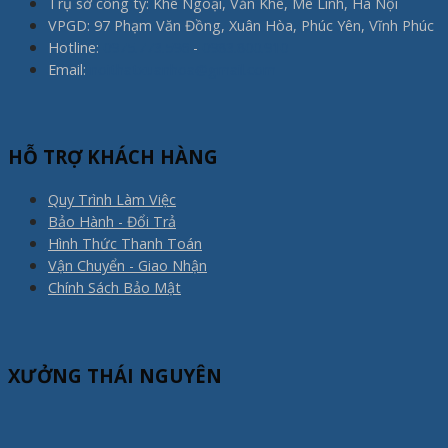
Trụ sở công ty: Khê Ngoại, Văn Khê, Mê Linh, Hà Nội
VPGD: 97 Phạm Văn Đồng, Xuân Hòa, Phúc Yên, Vĩnh Phúc
Hotline:
0975.773.596
-
0983.800.910
Email:
noithatxuanhoa@gmail.com
HỖ TRỢ KHÁCH HÀNG
Quy Trình Làm Việc
Bảo Hành - Đổi Trả
Hình Thức Thanh Toán
Vận Chuyển - Giao Nhận
Chính Sách Bảo Mật
XƯỞNG THÁI NGUYÊN