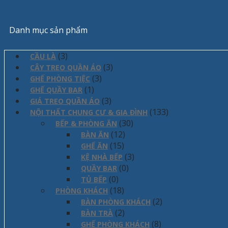
Danh mục sản phẩm
(3)
CẦU LÀ
(3)
CÂY TREO QUẦN ÁO
(3)
GHẾ PHÒNG TIỆC
(1)
GHẾ QUẦY BAR
(3)
GIÁ TREO QUẦN ÁO
(133)
NỘI THẤT CHUNG CƯ & GIA ĐÌNH
(30)
BẾP & PHÒNG ĂN
(12)
BÀN ĂN
(15)
GHẾ ĂN
(3)
KỆ NHÀ BẾP
(0)
QUẦY BAR
(0)
TỦ BẾP
(18)
PHÒNG KHÁCH
(2)
BÀN PHÒNG KHÁCH
(2)
BÀN TRÀ
(8)
GHẾ PHÒNG KHÁCH