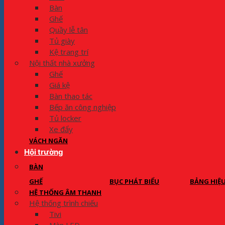
Bàn
Ghế
Quầy lễ tân
Tủ giày
Kệ trang trí
Nội thất nhà xưởng
Ghế
Giá kệ
Bàn thao tác
Bếp ăn công nghiệp
Tủ locker
Xe đẩy
VÁCH NGĂN
Hội trường
BÀN
GHẾ
BỤC PHÁT BIỂU
BẢNG HIỆ
HỆ THỐNG ÂM THANH
Hệ thống trình chiếu
Tivi