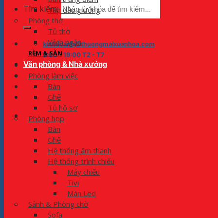
Tìm kiếm:
Tap đầu giường
Phòng thờ
Tủ thờ
Vách ngăn
kinhdoanh@thuongmaixuanhoa.com
RÈM & SÀN
8:00 - 19:00 T2 - T7
Văn phòng & Nhà xưởng
0975.773.596
Phòng làm việc
Bàn
0983.800.910
Ghế
Tủ hồ sơ
Phòng họp
Bàn
Ghế
Hệ thống âm thanh
Hệ thống trình chiếu
Máy chiếu
Tivi
Màn Led
Sảnh & Phòng chờ
Sofa