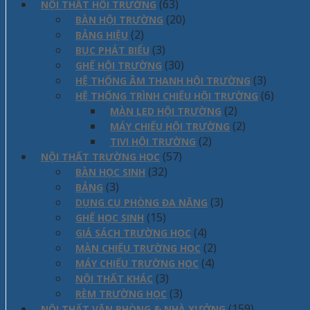
(63)
NỘI THẤT HỘI TRƯỜNG
(20)
BÀN HỘI TRƯỜNG
(2)
BẢNG HIỆU
(3)
BỤC PHÁT BIỂU
(30)
GHẾ HỘI TRƯỜNG
(3)
HỆ THỐNG ÂM THANH HỘI TRƯỜNG
(6)
HỆ THỐNG TRÌNH CHIẾU HỘI TRƯỜNG
(2)
MÀN LED HỘI TRƯỜNG
(2)
MÁY CHIẾU HỘI TRƯỜNG
(2)
TIVI HỘI TRƯỜNG
(57)
NỘI THẤT TRƯỜNG HỌC
(32)
BÀN HỌC SINH
(3)
BẢNG
(3)
DỤNG CỤ PHÒNG ĐA NĂNG
(15)
GHẾ HỌC SINH
(4)
GIÁ SÁCH TRƯỜNG HỌC
(2)
MÀN CHIẾU TRƯỜNG HỌC
(4)
MÁY CHIẾU TRƯỜNG HỌC
(3)
NỘI THẤT KHÁC
(3)
RÈM TRƯỜNG HỌC
(159)
NỘI THẤT VĂN PHÒNG & NHÀ XƯỞNG