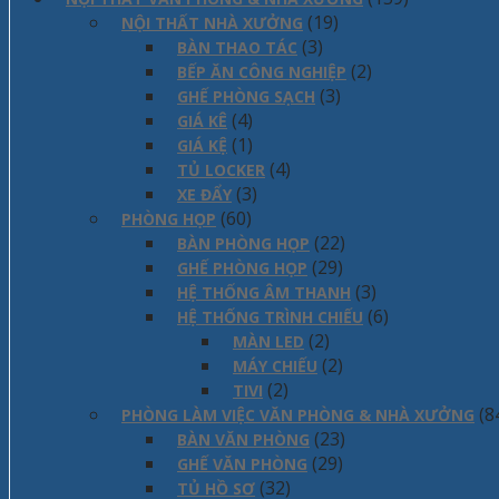
(19)
NỘI THẤT NHÀ XƯỞNG
(3)
BÀN THAO TÁC
(2)
BẾP ĂN CÔNG NGHIỆP
(3)
GHẾ PHÒNG SẠCH
(4)
GIÁ KÊ
(1)
GIÁ KỆ
(4)
TỦ LOCKER
(3)
XE ĐẨY
(60)
PHÒNG HỌP
(22)
BÀN PHÒNG HỌP
(29)
GHẾ PHÒNG HỌP
(3)
HỆ THỐNG ÂM THANH
(6)
HỆ THỐNG TRÌNH CHIẾU
(2)
MÀN LED
(2)
MÁY CHIẾU
(2)
TIVI
(8
PHÒNG LÀM VIỆC VĂN PHÒNG & NHÀ XƯỞNG
(23)
BÀN VĂN PHÒNG
(29)
GHẾ VĂN PHÒNG
(32)
TỦ HỒ SƠ