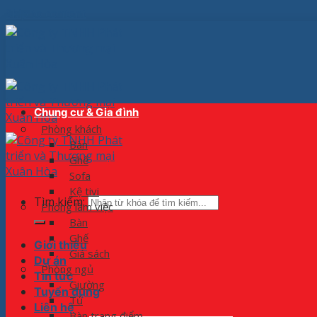
Skip to content
Chung cư & Gia đình
Phòng khách
Bàn
Ghế
Sofa
Kệ tivi
Tìm kiếm:
Phòng làm việc
Bàn
Ghế
Giới thiệu
Giá sách
Dự án
Phòng ngủ
Tin tức
Giường
Tuyển dụng
Tủ
Liên hệ
Bàn trang điểm