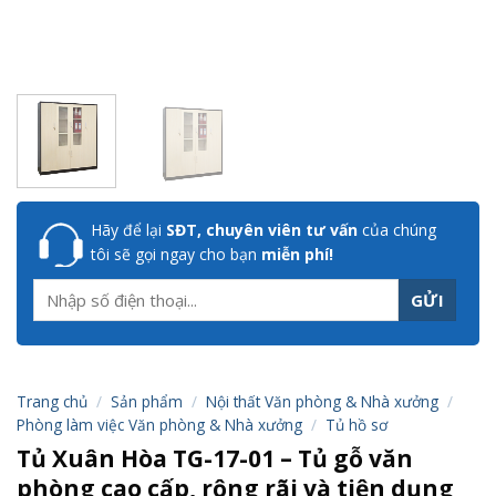
Hãy để lại
SĐT, chuyên viên tư vấn
của chúng
tôi sẽ gọi ngay cho bạn
miễn phí!
Trang chủ
/
Sản phẩm
/
Nội thất Văn phòng & Nhà xưởng
/
Phòng làm việc Văn phòng & Nhà xưởng
/
Tủ hồ sơ
Tủ Xuân Hòa TG-17-01 – Tủ gỗ văn
phòng cao cấp, rộng rãi và tiện dụng