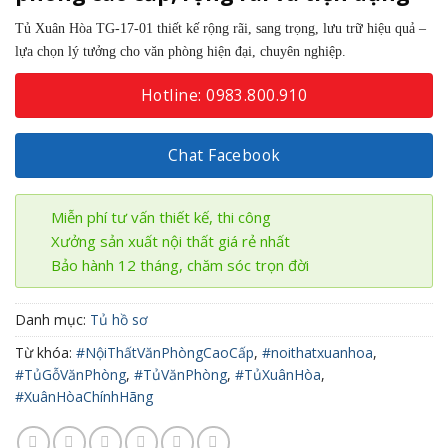
Tủ Xuân Hòa TG-17-01 thiết kế rộng rãi, sang trọng, lưu trữ hiệu quả –
lựa chọn lý tưởng cho văn phòng hiện đại, chuyên nghiệp.
Hotline: 0983.800.910
Chat Facebook
Miễn phí tư vấn thiết kế, thi công
Xưởng sản xuất nội thất giá rẻ nhất
Bảo hành 12 tháng, chăm sóc trọn đời
Danh mục:
Tủ hồ sơ
Từ khóa:
#NộiThấtVănPhòngCaoCấp
,
#noithatxuanhoa
,
#TủGỗVănPhòng
,
#TủVănPhòng
,
#TủXuânHòa
,
#XuânHòaChínhHãng