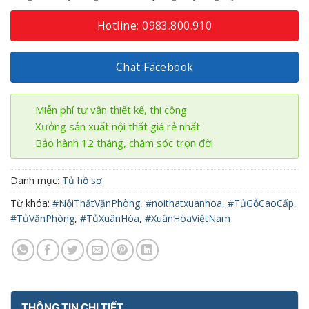
Hotline: 0983.800.910
Chat Facebook
Miễn phí tư vấn thiết kế, thi công
Xưởng sản xuất nội thất giá rẻ nhất
Bảo hành 12 tháng, chăm sóc trọn đời
Danh mục:
Tủ hồ sơ
Từ khóa:
#NộiThấtVănPhòng
,
#noithatxuanhoa
,
#TủGỗCaoCấp
,
#TủVănPhòng
,
#TủXuânHòa
,
#XuânHòaViệtNam
THÔNG TIN CHI TIẾT