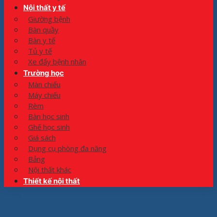
Nội thất y tế
Giường bệnh
Bàn quầy
Bàn y tế
Tủ y tế
Xe đẩy bệnh nhân
Trường học
Màn chiếu
Máy chiếu
Rèm
Bàn học sinh
Ghế học sinh
Giá sách
Dụng cụ phòng đa năng
Bảng
Nội thất khác
Thiết kế nội thất