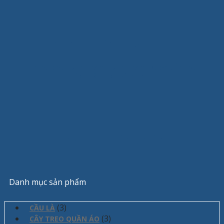
#XuânHòaViệtNam
Trang chủ
/
Sản phẩm
/
Sản phẩm được gắn thẻ
“#XuânHòaViệtNam”
Phân loại sản phẩm
Danh mục sản phẩm
(3)
CẦU LÀ
(3)
CÂY TREO QUẦN ÁO