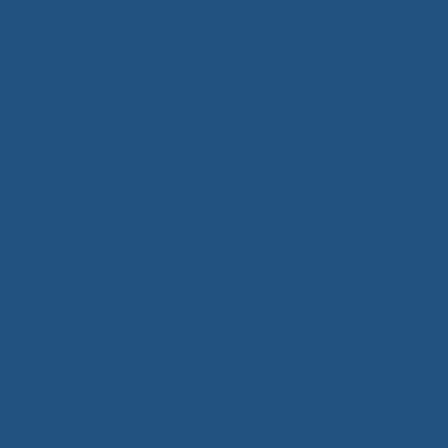
7 Tháng Mười Một, 2025
BỘ BÀN TIẾP KHÁCH NHỎ – GIẢI PHÁP TỐI ƯU CHO KHÔNG GIAN
GỌN GÀNG VÀ THANH LỊCH
6 Tháng Mười Một, 2025