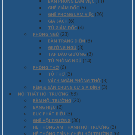
(11)
BÀN PHÒNG LÀM VIỆC
(5)
GHẾ GIÁM ĐỐC
(26)
GHẾ PHÒNG LÀM VIỆC
(6)
GIÁ SÁCH
(4)
TỦ GIÁM ĐỐC
(23)
PHÒNG NGỦ
(3)
BÀN TRANG ĐIỂM
(3)
GIƯỜNG NGỦ
(3)
TAP ĐẦU GIƯỜNG
(14)
TỦ PHÒNG NGỦ
(6)
PHÒNG THỜ
(3)
TỦ THỜ
(3)
VÁCH NGĂN PHÒNG THỜ
(3)
RÈM & SÀN CHUNG CƯ GIA ĐÌNH
(63)
NỘI THẤT HỘI TRƯỜNG
(20)
BÀN HỘI TRƯỜNG
(2)
BẢNG HIỆU
(3)
BỤC PHÁT BIỂU
(30)
GHẾ HỘI TRƯỜNG
(3)
HỆ THỐNG ÂM THANH HỘI TRƯỜNG
(6)
HỆ THỐNG TRÌNH CHIẾU HỘI TRƯỜNG