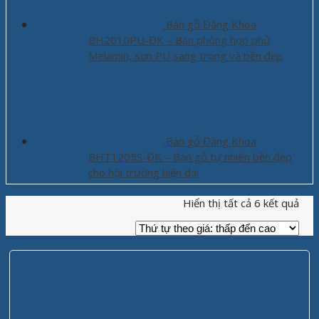
Bàn gỗ Đăng Khoa
BH2010PU-ĐK – Bàn phòng họp phủ
Melamin, sơn PU sang trọng và bền đẹp
Bàn gỗ Đăng Khoa
BHT1205S-ĐK – Bàn gỗ tự nhiên bền đẹp
cho hội trường hiện đại
Hiển thị tất cả 6 kết quả