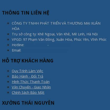
THÔNG TIN LIÊN HỆ
CÔNG TY TNHH PHÁT TRIỂN VÀ THƯƠNG MẠI XUÂN
HÒA
Trụ sở công ty: Khê Ngoại, Văn Khê, Mê Linh, Hà Nội
VPGD: 97 Phạm Văn Đồng, Xuân Hòa, Phúc Yên, Vĩnh Phúc
Hotline:
0975.773.596
-
0983.800.910
Email:
noithatxuanhoa@gmail.com
HỖ TRỢ KHÁCH HÀNG
Quy Trình Làm Việc
Bảo Hành - Đổi Trả
Hình Thức Thanh Toán
Vận Chuyển - Giao Nhận
Chính Sách Bảo Mật
XƯỞNG THÁI NGUYÊN