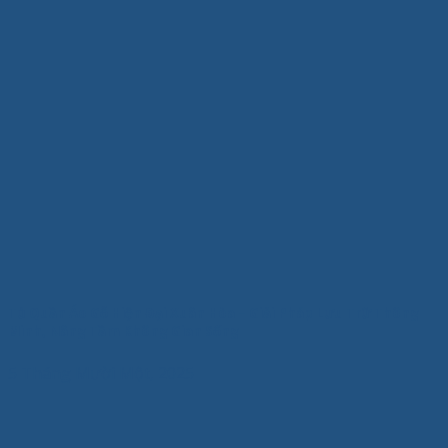
Tủ Quần Áo Gỗ Hiện Đại Xuân Hòa – Giải Pháp Lưu Trữ Thông
Minh, Nâng Tầm Không Gian Sống
5 Tháng Mười Một, 2025