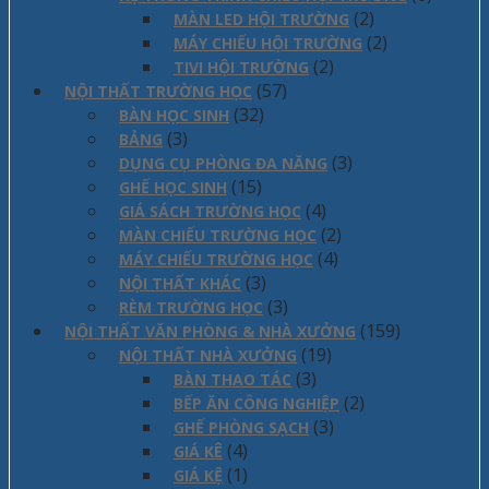
(2)
MÀN LED HỘI TRƯỜNG
(2)
MÁY CHIẾU HỘI TRƯỜNG
(2)
TIVI HỘI TRƯỜNG
(57)
NỘI THẤT TRƯỜNG HỌC
(32)
BÀN HỌC SINH
(3)
BẢNG
(3)
DỤNG CỤ PHÒNG ĐA NĂNG
(15)
GHẾ HỌC SINH
(4)
GIÁ SÁCH TRƯỜNG HỌC
(2)
MÀN CHIẾU TRƯỜNG HỌC
(4)
MÁY CHIẾU TRƯỜNG HỌC
(3)
NỘI THẤT KHÁC
(3)
RÈM TRƯỜNG HỌC
(159)
NỘI THẤT VĂN PHÒNG & NHÀ XƯỞNG
(19)
NỘI THẤT NHÀ XƯỞNG
(3)
BÀN THAO TÁC
(2)
BẾP ĂN CÔNG NGHIỆP
(3)
GHẾ PHÒNG SẠCH
(4)
GIÁ KÊ
(1)
GIÁ KỆ