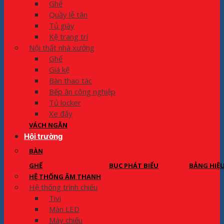
Ghế
Quầy lễ tân
Tủ giày
Kệ trang trí
Nội thất nhà xưởng
Ghế
Giá kệ
Bàn thao tác
Bếp ăn công nghiệp
Tủ locker
Xe đẩy
VÁCH NGĂN
Hội trường
BÀN
GHẾ
BỤC PHÁT BIỂU
BẢNG HIỆ
HỆ THỐNG ÂM THANH
Hệ thống trình chiếu
Tivi
Màn LED
Máy chiếu