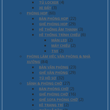
(4)
TỦ LOCKER
(3)
XE ĐẨY
(60)
PHÒNG HỌP
(22)
BÀN PHÒNG HỌP
(29)
GHẾ PHÒNG HỌP
(3)
HỆ THỐNG ÂM THANH
(6)
HỆ THỐNG TRÌNH CHIẾU
(2)
MÀN LED
(2)
MÁY CHIẾU
(2)
TIVI
PHÒNG LÀM VIỆC VĂN PHÒNG & NHÀ
(84)
XƯỞNG
(23)
BÀN VĂN PHÒNG
(29)
GHẾ VĂN PHÒNG
(32)
TỦ HỒ SƠ
(27)
SẢNH & PHÒNG CHỜ
(2)
BÀN PHÒNG CHỜ
(16)
GHẾ PHÒNG CHỜ
(2)
GHẾ SOFA PHÒNG CHỜ
(2)
KỆ TRANG TRÍ