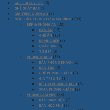
(3)
GHẾ PHÒNG TIỆC
(1)
GHẾ QUẦY BAR
(3)
GIÁ TREO QUẦN ÁO
(133)
NỘI THẤT CHUNG CƯ & GIA ĐÌNH
(30)
BẾP & PHÒNG ĂN
(12)
BÀN ĂN
(15)
GHẾ ĂN
(3)
KỆ NHÀ BẾP
(0)
QUẦY BAR
(0)
TỦ BẾP
(18)
PHÒNG KHÁCH
(2)
BÀN PHÒNG KHÁCH
(2)
BÀN TRÀ
(8)
GHẾ PHÒNG KHÁCH
(1)
GIÁ TREO TV
(3)
KỆ TIVI PHÒNG KHÁCH
(2)
SOFA PHÒNG KHÁCH
(55)
PHÒNG LÀM VIỆC
(2)
BÀN GIÁM ĐỐC
(1)
BÀN HỘC PHỤ