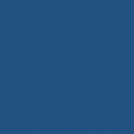
Giải Pháp Vách Ngăn & Bàn Văn Phòng Xuân Hòa – Kiến Tạo
Không Gian Chuyên Nghiệp Đẳng Cấp
10 Tháng Mười Một, 2025
Bàn Họp Văn Phòng Cao Cấp – Kiến Tạo Đẳng Cấp và Tầm Nhìn
Doanh Nghiệp