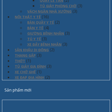
(2)
QUẦY LỄ TÂN
(3)
TỦ GIÀY PHÒNG CHỜ
(3)
VÁCH NGĂN NHÀ XƯỞNG
(16)
NỘI THẤT Y TẾ
(2)
BÀN QUẦY Y TẾ
(4)
BÀN Y TẾ
(3)
GIƯỜNG BỆNH NHÂN
(3)
TỦ Y TẾ
(3)
XE ĐẨY BỆNH NHÂN
(2)
SÂN KHẤU DI ĐỘNG
(3)
THANG GẤP
(1)
THỚT
(3)
TỦ GIÀY GIA ĐÌNH
(1)
XE CHỞ GHẾ
(2)
XE ĐẠP ĐỊA HÌNH
Sản phẩm mới