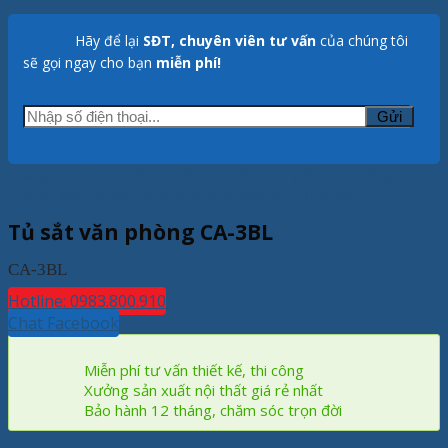
Hãy để lại
SĐT, chuyên viên tư vấn
của chúng tôi
sẽ gọi ngay cho bạn
miễn phí!
Trang chủ
/
Sản phẩm
/
Nội thất Văn phòng & Nhà xưởng
/
Phòng làm việc Văn phòng & Nhà xưởng
/
Tủ hồ sơ
Tủ sắt văn phòng CA-3BL
CA-3BL
Hotline: 0983.800.910
Chat Facebook
Miễn phí tư vấn thiết kế, thi công
Xưởng sản xuất nội thất giá rẻ nhất
Bảo hành 12 tháng, chăm sóc trọn đời