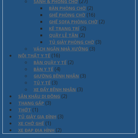
(27)
SẢNH & PHÒNG CHỜ
(2)
BÀN PHÒNG CHỜ
(16)
GHẾ PHÒNG CHỜ
(2)
GHẾ SOFA PHÒNG CHỜ
(2)
KỆ TRANG TRÍ
(2)
QUẦY LỄ TÂN
(3)
TỦ GIÀY PHÒNG CHỜ
(3)
VÁCH NGĂN NHÀ XƯỞNG
(16)
NỘI THẤT Y TẾ
(2)
BÀN QUẦY Y TẾ
(4)
BÀN Y TẾ
(3)
GIƯỜNG BỆNH NHÂN
(3)
TỦ Y TẾ
(3)
XE ĐẨY BỆNH NHÂN
(2)
SÂN KHẤU DI ĐỘNG
(3)
THANG GẤP
(1)
THỚT
(3)
TỦ GIÀY GIA ĐÌNH
(1)
XE CHỞ GHẾ
(2)
XE ĐẠP ĐỊA HÌNH