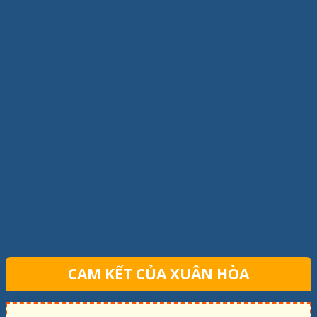
CAM KẾT CỦA XUÂN HÒA