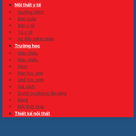
Nội thất y tế
Giường bệnh
Bàn quầy
Bàn y tế
Tủ y tế
Xe đẩy bệnh nhân
Trường học
Màn chiếu
Máy chiếu
Rèm
Bàn học sinh
Ghế học sinh
Giá sách
Dụng cụ phòng đa năng
Bảng
Nội thất khác
Thiết kế nội thất