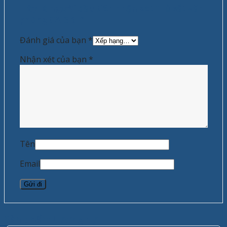
Hãy là người đầu tiên nhận xét “Tủ sắt văn
phòng CA-3BL”
Đánh giá của bạn
*
Nhận xét của bạn
*
Tên
Email
Sản phẩm tương tự