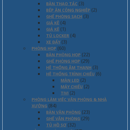
(3)
BÀN THAO TÁC
(2)
BẾP ĂN CÔNG NGHIỆP
(3)
GHẾ PHÒNG SẠCH
(4)
GIÁ KÊ
(1)
GIÁ KỆ
(4)
TỦ LOCKER
(3)
XE ĐẨY
(60)
PHÒNG HỌP
(22)
BÀN PHÒNG HỌP
(29)
GHẾ PHÒNG HỌP
(3)
HỆ THỐNG ÂM THANH
(6)
HỆ THỐNG TRÌNH CHIẾU
(2)
MÀN LED
(2)
MÁY CHIẾU
(2)
TIVI
PHÒNG LÀM VIỆC VĂN PHÒNG & NHÀ
(84)
XƯỞNG
(23)
BÀN VĂN PHÒNG
(29)
GHẾ VĂN PHÒNG
(32)
TỦ HỒ SƠ