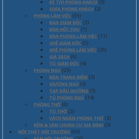
(3)
KỆ TIVI PHÒNG KHÁCH
(2)
SOFA PHÒNG KHÁCH
(55)
PHÒNG LÀM VIỆC
(2)
BÀN GIÁM ĐỐC
(1)
BÀN HỘC PHỤ
(11)
BÀN PHÒNG LÀM VIỆC
(5)
GHẾ GIÁM ĐỐC
(26)
GHẾ PHÒNG LÀM VIỆC
(6)
GIÁ SÁCH
(4)
TỦ GIÁM ĐỐC
(23)
PHÒNG NGỦ
(3)
BÀN TRANG ĐIỂM
(3)
GIƯỜNG NGỦ
(3)
TAP ĐẦU GIƯỜNG
(14)
TỦ PHÒNG NGỦ
(6)
PHÒNG THỜ
(3)
TỦ THỜ
(3)
VÁCH NGĂN PHÒNG THỜ
(3)
RÈM & SÀN CHUNG CƯ GIA ĐÌNH
(63)
NỘI THẤT HỘI TRƯỜNG
(20)
BÀN HỘI TRƯỜNG