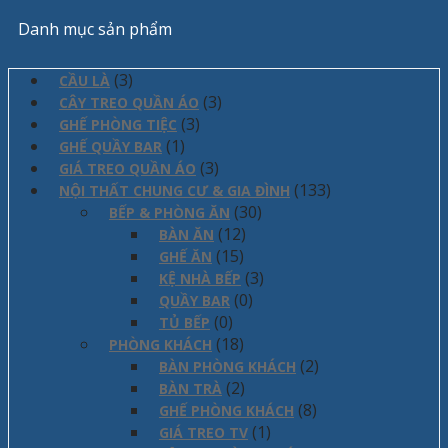
Danh mục sản phẩm
(3)
CẦU LÀ
(3)
CÂY TREO QUẦN ÁO
(3)
GHẾ PHÒNG TIỆC
(1)
GHẾ QUẦY BAR
(3)
GIÁ TREO QUẦN ÁO
(133)
NỘI THẤT CHUNG CƯ & GIA ĐÌNH
(30)
BẾP & PHÒNG ĂN
(12)
BÀN ĂN
(15)
GHẾ ĂN
(3)
KỆ NHÀ BẾP
(0)
QUẦY BAR
(0)
TỦ BẾP
(18)
PHÒNG KHÁCH
(2)
BÀN PHÒNG KHÁCH
(2)
BÀN TRÀ
(8)
GHẾ PHÒNG KHÁCH
(1)
GIÁ TREO TV