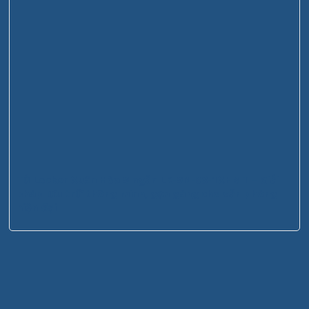
Tủ Locker Xuân Hòa 9 ngăn LK-9N-03-1XHMT – Giải
pháp lưu trữ thông minh, gọn gàng cho văn phòng
hiện đại