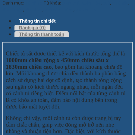
Danh mục:
Tủ hồ sơ
Từ khóa:
#Nội thát Xuân Hòa
,
#tủ
,
#Tủ sắt
,
#tủ tài liệu
,
#tủ thép
,
#tủ văn phòng
,
#Xuân Hòa
Thông tin chi tiết
Đánh giá (0)
Thông tin thanh toán
Chiếc tủ sắt được thiết kế với kích thước tổng thể là
1000mm chiều rộng x 450mm chiều sâu x
1830mm chiều cao
, bao gồm hai khoang chứa đồ
lớn. Mỗi khoang được chia đều thành ba phần bằng
cách sử dụng hai đợt cố định, tạo thành tổng cộng
sáu ngăn có kích thước ngang nhau, mỗi ngăn đều
có cánh tủ riêng biệt. Điểm nổi bật của từng cánh tủ
là có khóa an toàn, đảm bảo nội dung bên trong
được bảo mật tuyệt đối.
Không chỉ vậy, mỗi cánh tủ còn được trang bị tay
cầm chắc chắn, giúp việc đóng mở trở nên nhẹ
nhàng và thuận tiện hơn. Đặc biệt, với kích thước