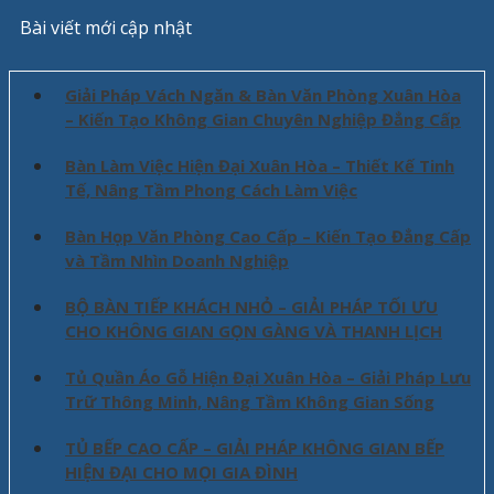
Bài viết mới cập nhật
Giải Pháp Vách Ngăn & Bàn Văn Phòng Xuân Hòa
– Kiến Tạo Không Gian Chuyên Nghiệp Đẳng Cấp
Bàn Làm Việc Hiện Đại Xuân Hòa – Thiết Kế Tinh
Tế, Nâng Tầm Phong Cách Làm Việc
Bàn Họp Văn Phòng Cao Cấp – Kiến Tạo Đẳng Cấp
và Tầm Nhìn Doanh Nghiệp
BỘ BÀN TIẾP KHÁCH NHỎ – GIẢI PHÁP TỐI ƯU
CHO KHÔNG GIAN GỌN GÀNG VÀ THANH LỊCH
Tủ Quần Áo Gỗ Hiện Đại Xuân Hòa – Giải Pháp Lưu
Trữ Thông Minh, Nâng Tầm Không Gian Sống
TỦ BẾP CAO CẤP – GIẢI PHÁP KHÔNG GIAN BẾP
HIỆN ĐẠI CHO MỌI GIA ĐÌNH