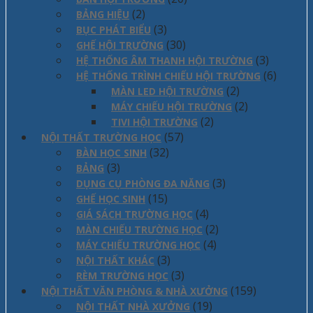
(2)
BẢNG HIỆU
(3)
BỤC PHÁT BIỂU
(30)
GHẾ HỘI TRƯỜNG
(3)
HỆ THỐNG ÂM THANH HỘI TRƯỜNG
(6)
HỆ THỐNG TRÌNH CHIẾU HỘI TRƯỜNG
(2)
MÀN LED HỘI TRƯỜNG
(2)
MÁY CHIẾU HỘI TRƯỜNG
(2)
TIVI HỘI TRƯỜNG
(57)
NỘI THẤT TRƯỜNG HỌC
(32)
BÀN HỌC SINH
(3)
BẢNG
(3)
DỤNG CỤ PHÒNG ĐA NĂNG
(15)
GHẾ HỌC SINH
(4)
GIÁ SÁCH TRƯỜNG HỌC
(2)
MÀN CHIẾU TRƯỜNG HỌC
(4)
MÁY CHIẾU TRƯỜNG HỌC
(3)
NỘI THẤT KHÁC
(3)
RÈM TRƯỜNG HỌC
(159)
NỘI THẤT VĂN PHÒNG & NHÀ XƯỞNG
(19)
NỘI THẤT NHÀ XƯỞNG