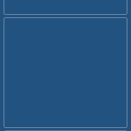
chứa đồ dung lượng lớn, khóa an toàn
Tủ Xuân Hòa TG-14-01 – Giải pháp lưu trữ tiện nghi
cho văn phòng hiện đại