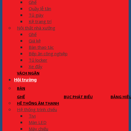
Ghế
Quầy lễ tân
Tủ giày
Kệ trang trí
Nội thất nhà xưởng
Ghế
Giá kệ
Bàn thao tác
Bếp ăn công nghiệp
Tủ locker
Xe đẩy
VÁCH NGĂN
Hội trường
BÀN
GHẾ
BỤC PHÁT BIỂU
BẢNG HIỆ
HỆ THỐNG ÂM THANH
Hệ thống trình chiếu
Tivi
Màn LED
Máy chiếu