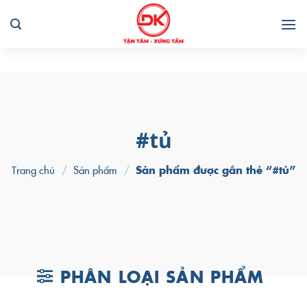
Skip
to
content
#tủ
Trang chủ
/
Sản phẩm
/
Sản phẩm được gắn thẻ “#tủ”
PHÂN LOẠI SẢN PHẨM