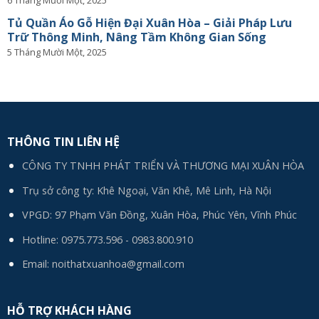
6 Tháng Mười Một, 2025
Tủ Quần Áo Gỗ Hiện Đại Xuân Hòa – Giải Pháp Lưu
Trữ Thông Minh, Nâng Tầm Không Gian Sống
5 Tháng Mười Một, 2025
THÔNG TIN LIÊN HỆ
CÔNG TY TNHH PHÁT TRIỂN VÀ THƯƠNG MẠI XUÂN HÒA
Trụ sở công ty: Khê Ngoại, Văn Khê, Mê Linh, Hà Nội
VPGD: 97 Phạm Văn Đồng, Xuân Hòa, Phúc Yên, Vĩnh Phúc
Hotline:
0975.773.596
-
0983.800.910
Email:
noithatxuanhoa@gmail.com
HỖ TRỢ KHÁCH HÀNG