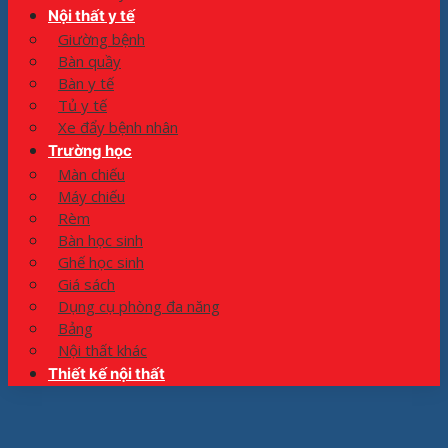
Nội thất y tế
Giường bệnh
Bàn quầy
Bàn y tế
Tủ y tế
Xe đẩy bệnh nhân
Trường học
Màn chiếu
Máy chiếu
Rèm
Bàn học sinh
Ghế học sinh
Giá sách
Dụng cụ phòng đa năng
Bảng
Nội thất khác
Thiết kế nội thất