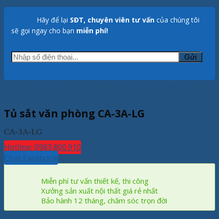
Hãy để lại
SĐT, chuyên viên tư vấn
của chúng tôi
sẽ gọi ngay cho bạn
miễn phí!
Trang chủ
/
Sản phẩm
/
Nội thất Văn phòng & Nhà xưởng
/
Phòng làm việc Văn phòng & Nhà xưởng
/
Tủ hồ sơ
Tủ sắt văn phòng CA-3A-LG
CA-3A-LG
Hotline: 0983.800.910
Chat Facebook
Miễn phí tư vấn thiết kế, thi công
Xưởng sản xuất nội thất giá rẻ nhất
Bảo hành 12 tháng, chăm sóc trọn đời