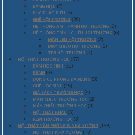
(2)
BẢNG HIỆU
(3)
BỤC PHÁT BIỂU
(30)
GHẾ HỘI TRƯỜNG
(3)
HỆ THỐNG ÂM THANH HỘI TRƯỜNG
(6)
HỆ THỐNG TRÌNH CHIẾU HỘI TRƯỜNG
(2)
MÀN LED HỘI TRƯỜNG
(2)
MÁY CHIẾU HỘI TRƯỜNG
(2)
TIVI HỘI TRƯỜNG
(57)
NỘI THẤT TRƯỜNG HỌC
(32)
BÀN HỌC SINH
(3)
BẢNG
(3)
DỤNG CỤ PHÒNG ĐA NĂNG
(15)
GHẾ HỌC SINH
(4)
GIÁ SÁCH TRƯỜNG HỌC
(2)
MÀN CHIẾU TRƯỜNG HỌC
(4)
MÁY CHIẾU TRƯỜNG HỌC
(3)
NỘI THẤT KHÁC
(3)
RÈM TRƯỜNG HỌC
(159)
NỘI THẤT VĂN PHÒNG & NHÀ XƯỞNG
(19)
NỘI THẤT NHÀ XƯỞNG