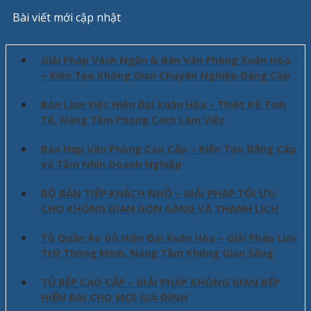
Bài viết mới cập nhật
Giải Pháp Vách Ngăn & Bàn Văn Phòng Xuân Hòa
– Kiến Tạo Không Gian Chuyên Nghiệp Đẳng Cấp
Bàn Làm Việc Hiện Đại Xuân Hòa – Thiết Kế Tinh
Tế, Nâng Tầm Phong Cách Làm Việc
Bàn Họp Văn Phòng Cao Cấp – Kiến Tạo Đẳng Cấp
và Tầm Nhìn Doanh Nghiệp
BỘ BÀN TIẾP KHÁCH NHỎ – GIẢI PHÁP TỐI ƯU
CHO KHÔNG GIAN GỌN GÀNG VÀ THANH LỊCH
Tủ Quần Áo Gỗ Hiện Đại Xuân Hòa – Giải Pháp Lưu
Trữ Thông Minh, Nâng Tầm Không Gian Sống
TỦ BẾP CAO CẤP – GIẢI PHÁP KHÔNG GIAN BẾP
HIỆN ĐẠI CHO MỌI GIA ĐÌNH