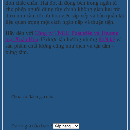
đơn chắc chắn. Hai đợt di động bên trong ngăn tủ
cho phép người dùng tùy chỉnh không gian lưu trữ
theo nhu cầu, tối ưu hóa việc sắp xếp và bảo quản tài
liệu quan trọng một cách ngăn nắp và thuận tiện.
Hãy đến với
Công ty TNHH Phát triển và Thương
mại Xuân Hòa
để được tận hưởng những
thiết kế
và
sản phẩm chất lượng cũng như dịch vụ tận tâm –
xứng tầm.
Đánh giá
Chưa có đánh giá nào.
Hãy là người đầu tiên nhận xét “Tủ sắt văn
phòng CA-3A-LG”
Đánh giá của bạn
*