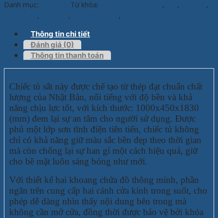
Danh mục:
Tủ hồ sơ
Từ khóa:
#Nội thát Xuân Hòa
,
#tủ
,
#Tủ sắt
,
#tủ tài liệu
,
#tủ thép
,
#tủ văn phòng
,
#Xuân Hòa
Thông tin chi tiết
Đánh giá (0)
Thông tin thanh toán
Chiếc tủ sắt này được chế tạo từ thép đạt chuẩn chất
lượng của Nhật Bản, nổi tiếng với độ bền và khả
năng chịu lực tốt, với kích thước: 1000x450x1830
(mm) đem lại sự an tâm cho người sử dụng. Được
phủ một lớp sơn tĩnh điện tiên tiến, chiếc tủ không
chỉ có khả năng giữ màu sắc bền đẹp theo thời gian
mà còn chống lại sự han gỉ một cách hiệu quả, giữ
cho bề mặt luôn sáng bóng như mới.
Với thiết kế hai khoang chứa đồ thông minh, phần
ngăn trên cung cấp hai cánh cửa kính trong suốt, cho
phép dễ dàng nhìn thấy nội dung bên trong mà
không cần mở cửa, đồng thời được bảo vệ bởi khóa