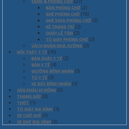
(27)
SẢNH & PHÒNG CHỜ
(2)
BÀN PHÒNG CHỜ
(16)
GHẾ PHÒNG CHỜ
(2)
GHẾ SOFA PHÒNG CHỜ
(2)
KỆ TRANG TRÍ
(2)
QUẦY LỄ TÂN
(3)
TỦ GIÀY PHÒNG CHỜ
(3)
VÁCH NGĂN NHÀ XƯỞNG
(16)
NỘI THẤT Y TẾ
(2)
BÀN QUẦY Y TẾ
(4)
BÀN Y TẾ
(3)
GIƯỜNG BỆNH NHÂN
(3)
TỦ Y TẾ
(3)
XE ĐẨY BỆNH NHÂN
(2)
SÂN KHẤU DI ĐỘNG
(3)
THANG GẤP
(1)
THỚT
(3)
TỦ GIÀY GIA ĐÌNH
(1)
XE CHỞ GHẾ
(2)
XE ĐẠP ĐỊA HÌNH