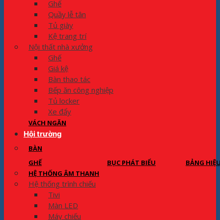
Ghế
Quầy lễ tân
Tủ giày
Kệ trang trí
Nội thất nhà xưởng
Ghế
Giá kệ
Bàn thao tác
Bếp ăn công nghiệp
Tủ locker
Xe đẩy
VÁCH NGĂN
Hội trường
BÀN
GHẾ
BỤC PHÁT BIỂU
BẢNG HIỆ
HỆ THỐNG ÂM THANH
Hệ thống trình chiếu
Tivi
Màn LED
Máy chiếu