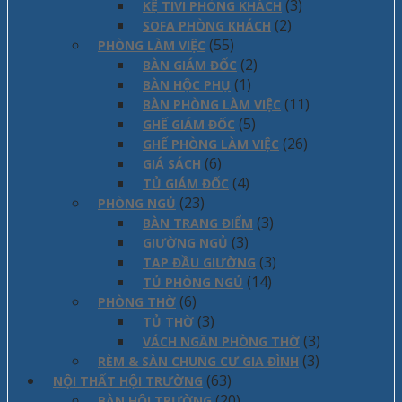
(3)
KỆ TIVI PHÒNG KHÁCH
(2)
SOFA PHÒNG KHÁCH
(55)
PHÒNG LÀM VIỆC
(2)
BÀN GIÁM ĐỐC
(1)
BÀN HỘC PHỤ
(11)
BÀN PHÒNG LÀM VIỆC
(5)
GHẾ GIÁM ĐỐC
(26)
GHẾ PHÒNG LÀM VIỆC
(6)
GIÁ SÁCH
(4)
TỦ GIÁM ĐỐC
(23)
PHÒNG NGỦ
(3)
BÀN TRANG ĐIỂM
(3)
GIƯỜNG NGỦ
(3)
TAP ĐẦU GIƯỜNG
(14)
TỦ PHÒNG NGỦ
(6)
PHÒNG THỜ
(3)
TỦ THỜ
(3)
VÁCH NGĂN PHÒNG THỜ
(3)
RÈM & SÀN CHUNG CƯ GIA ĐÌNH
(63)
NỘI THẤT HỘI TRƯỜNG
(20)
BÀN HỘI TRƯỜNG