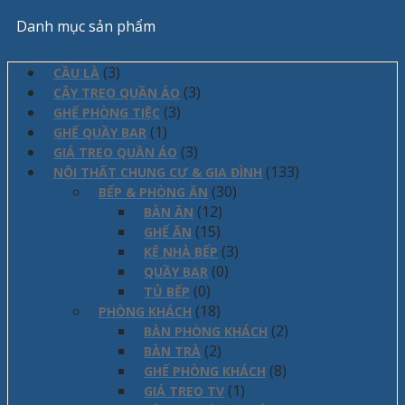
Danh mục sản phẩm
(3)
CẦU LÀ
(3)
CÂY TREO QUẦN ÁO
(3)
GHẾ PHÒNG TIỆC
(1)
GHẾ QUẦY BAR
(3)
GIÁ TREO QUẦN ÁO
(133)
NỘI THẤT CHUNG CƯ & GIA ĐÌNH
(30)
BẾP & PHÒNG ĂN
(12)
BÀN ĂN
(15)
GHẾ ĂN
(3)
KỆ NHÀ BẾP
(0)
QUẦY BAR
(0)
TỦ BẾP
(18)
PHÒNG KHÁCH
(2)
BÀN PHÒNG KHÁCH
(2)
BÀN TRÀ
(8)
GHẾ PHÒNG KHÁCH
(1)
GIÁ TREO TV