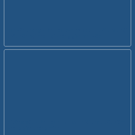
Bàn văn phòng Xuân Hòa BVP-3S-05BL – Giải pháp nội
thất hiện đại cho mọi không gian làm việc
Giường gấp Xuân Hòa GI-01-00 – Giải pháp tiết kiệm
không gian thông minh