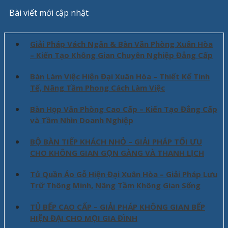
Bài viết mới cập nhật
Giải Pháp Vách Ngăn & Bàn Văn Phòng Xuân Hòa
– Kiến Tạo Không Gian Chuyên Nghiệp Đẳng Cấp
Bàn Làm Việc Hiện Đại Xuân Hòa – Thiết Kế Tinh
Tế, Nâng Tầm Phong Cách Làm Việc
Bàn Họp Văn Phòng Cao Cấp – Kiến Tạo Đẳng Cấp
và Tầm Nhìn Doanh Nghiệp
BỘ BÀN TIẾP KHÁCH NHỎ – GIẢI PHÁP TỐI ƯU
CHO KHÔNG GIAN GỌN GÀNG VÀ THANH LỊCH
Tủ Quần Áo Gỗ Hiện Đại Xuân Hòa – Giải Pháp Lưu
Trữ Thông Minh, Nâng Tầm Không Gian Sống
TỦ BẾP CAO CẤP – GIẢI PHÁP KHÔNG GIAN BẾP
HIỆN ĐẠI CHO MỌI GIA ĐÌNH