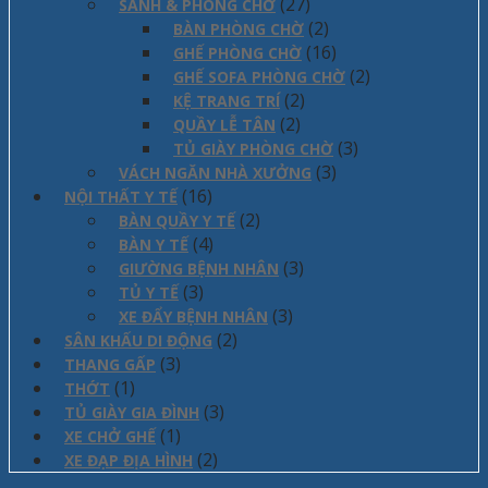
(27)
SẢNH & PHÒNG CHỜ
(2)
BÀN PHÒNG CHỜ
(16)
GHẾ PHÒNG CHỜ
(2)
GHẾ SOFA PHÒNG CHỜ
(2)
KỆ TRANG TRÍ
(2)
QUẦY LỄ TÂN
(3)
TỦ GIÀY PHÒNG CHỜ
(3)
VÁCH NGĂN NHÀ XƯỞNG
(16)
NỘI THẤT Y TẾ
(2)
BÀN QUẦY Y TẾ
(4)
BÀN Y TẾ
(3)
GIƯỜNG BỆNH NHÂN
(3)
TỦ Y TẾ
(3)
XE ĐẨY BỆNH NHÂN
(2)
SÂN KHẤU DI ĐỘNG
(3)
THANG GẤP
(1)
THỚT
(3)
TỦ GIÀY GIA ĐÌNH
(1)
XE CHỞ GHẾ
(2)
XE ĐẠP ĐỊA HÌNH