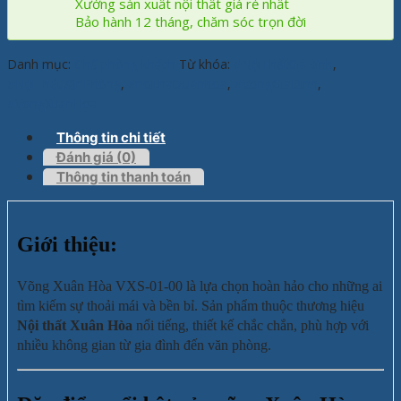
Xưởng sản xuất nội thất giá rẻ nhất
Bảo hành 12 tháng, chăm sóc trọn đời
Danh mục:
Ghế phòng khách
Từ khóa:
#NộiThấtGiaĐình
,
#NộiThấtVănPhòng
,
#noithatxuanhoa
,
#VongGiaDinh
,
#VongXuanHoa
Thông tin chi tiết
Đánh giá (0)
Thông tin thanh toán
Giới thiệu:
Võng Xuân Hòa VXS-01-00 là lựa chọn hoàn hảo cho những ai
tìm kiếm sự thoải mái và bền bỉ. Sản phẩm thuộc thương hiệu
Nội thất Xuân Hòa
nổi tiếng, thiết kế chắc chắn, phù hợp với
nhiều không gian từ gia đình đến văn phòng.