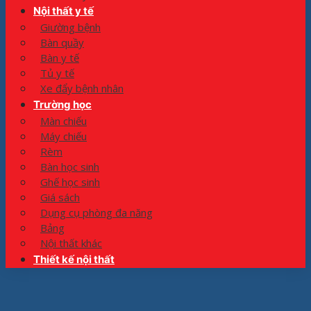
Nội thất y tế
Giường bệnh
Bàn quầy
Bàn y tế
Tủ y tế
Xe đẩy bệnh nhân
Trường học
Màn chiếu
Máy chiếu
Rèm
Bàn học sinh
Ghế học sinh
Giá sách
Dụng cụ phòng đa năng
Bảng
Nội thất khác
Thiết kế nội thất