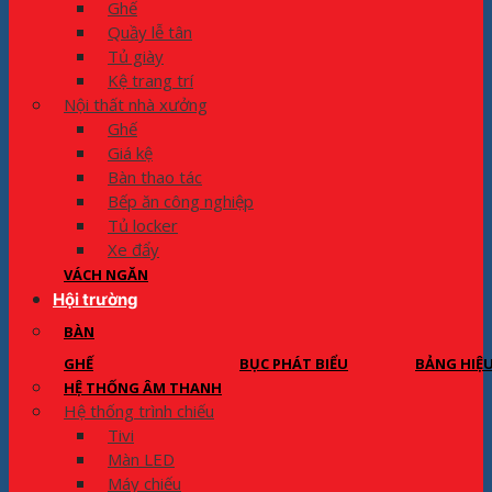
Ghế
Quầy lễ tân
Tủ giày
Kệ trang trí
Nội thất nhà xưởng
Ghế
Giá kệ
Bàn thao tác
Bếp ăn công nghiệp
Tủ locker
Xe đẩy
VÁCH NGĂN
Hội trường
BÀN
GHẾ
BỤC PHÁT BIỂU
BẢNG HIỆ
HỆ THỐNG ÂM THANH
Hệ thống trình chiếu
Tivi
Màn LED
Máy chiếu