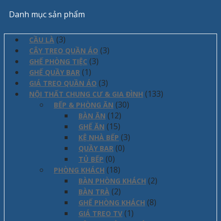
Danh mục sản phẩm
(3)
CẦU LÀ
(3)
CÂY TREO QUẦN ÁO
(3)
GHẾ PHÒNG TIỆC
(1)
GHẾ QUẦY BAR
(3)
GIÁ TREO QUẦN ÁO
(133)
NỘI THẤT CHUNG CƯ & GIA ĐÌNH
(30)
BẾP & PHÒNG ĂN
(12)
BÀN ĂN
(15)
GHẾ ĂN
(3)
KỆ NHÀ BẾP
(0)
QUẦY BAR
(0)
TỦ BẾP
(18)
PHÒNG KHÁCH
(2)
BÀN PHÒNG KHÁCH
(2)
BÀN TRÀ
(8)
GHẾ PHÒNG KHÁCH
(1)
GIÁ TREO TV