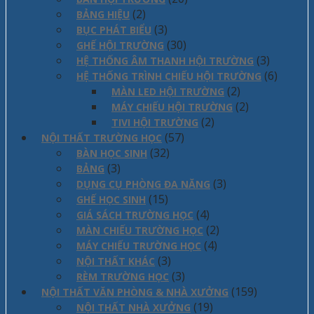
(2)
BẢNG HIỆU
(3)
BỤC PHÁT BIỂU
(30)
GHẾ HỘI TRƯỜNG
(3)
HỆ THỐNG ÂM THANH HỘI TRƯỜNG
(6)
HỆ THỐNG TRÌNH CHIẾU HỘI TRƯỜNG
(2)
MÀN LED HỘI TRƯỜNG
(2)
MÁY CHIẾU HỘI TRƯỜNG
(2)
TIVI HỘI TRƯỜNG
(57)
NỘI THẤT TRƯỜNG HỌC
(32)
BÀN HỌC SINH
(3)
BẢNG
(3)
DỤNG CỤ PHÒNG ĐA NĂNG
(15)
GHẾ HỌC SINH
(4)
GIÁ SÁCH TRƯỜNG HỌC
(2)
MÀN CHIẾU TRƯỜNG HỌC
(4)
MÁY CHIẾU TRƯỜNG HỌC
(3)
NỘI THẤT KHÁC
(3)
RÈM TRƯỜNG HỌC
(159)
NỘI THẤT VĂN PHÒNG & NHÀ XƯỞNG
(19)
NỘI THẤT NHÀ XƯỞNG