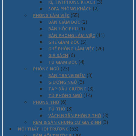
(3)
KỆ TIVI PHÒNG KHÁCH
(2)
SOFA PHÒNG KHÁCH
(55)
PHÒNG LÀM VIỆC
(2)
BÀN GIÁM ĐỐC
(1)
BÀN HỘC PHỤ
(11)
BÀN PHÒNG LÀM VIỆC
(5)
GHẾ GIÁM ĐỐC
(26)
GHẾ PHÒNG LÀM VIỆC
(6)
GIÁ SÁCH
(4)
TỦ GIÁM ĐỐC
(23)
PHÒNG NGỦ
(3)
BÀN TRANG ĐIỂM
(3)
GIƯỜNG NGỦ
(3)
TAP ĐẦU GIƯỜNG
(14)
TỦ PHÒNG NGỦ
(6)
PHÒNG THỜ
(3)
TỦ THỜ
(3)
VÁCH NGĂN PHÒNG THỜ
(3)
RÈM & SÀN CHUNG CƯ GIA ĐÌNH
(63)
NỘI THẤT HỘI TRƯỜNG
(20)
BÀN HỘI TRƯỜNG