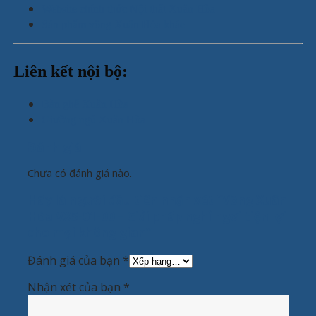
Website chính thức Nội thất Xuân Hòa
Sản phẩm võng Xuân Hòa khác
Liên kết nội bộ:
Bàn ghế Xuân Hòa
Giường ngủ Xuân Hòa
Đánh giá
Chưa có đánh giá nào.
Hãy là người đầu tiên nhận xét “Võng Xuân
Hòa VXS-01-00 – Giải pháp nghỉ ngơi tiện lợi
cho mọi không gian”
Đánh giá của bạn
*
Nhận xét của bạn
*