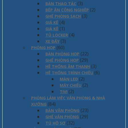
(3)
BÀN THAO TÁC
(2)
BẾP ĂN CÔNG NGHIỆP
(3)
GHẾ PHÒNG SẠCH
(4)
GIÁ KÊ
(1)
GIÁ KỆ
(4)
TỦ LOCKER
(3)
XE ĐẨY
(60)
PHÒNG HỌP
(22)
BÀN PHÒNG HỌP
(29)
GHẾ PHÒNG HỌP
(3)
HỆ THỐNG ÂM THANH
(6)
HỆ THỐNG TRÌNH CHIẾU
(2)
MÀN LED
(2)
MÁY CHIẾU
(2)
TIVI
PHÒNG LÀM VIỆC VĂN PHÒNG & NHÀ
(84)
XƯỞNG
(23)
BÀN VĂN PHÒNG
(29)
GHẾ VĂN PHÒNG
(32)
TỦ HỒ SƠ