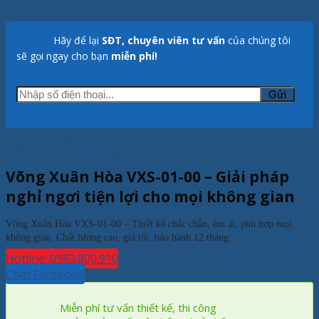
Hãy để lại
SĐT, chuyên viên tư vấn
của chúng tôi
sẽ gọi ngay cho bạn
miễn phí!
Trang chủ
/
Sản phẩm
/
Nội thất Chung cư & Gia đình
/
Phòng
khách
/
Ghế phòng khách
Võng Xuân Hòa VXS-01-00 – Giải pháp
nghỉ ngơi tiện lợi cho mọi không gian
Võng Xuân Hòa VXS-01-00 – Thiết kế chắc chắn, êm ái, phù hợp mọi
không gian. Chất lượng cao, giá tốt, bảo hành 12 tháng.
Hotline: 0983.800.910
Chat Facebook
Miễn phí tư vấn thiết kế, thi công