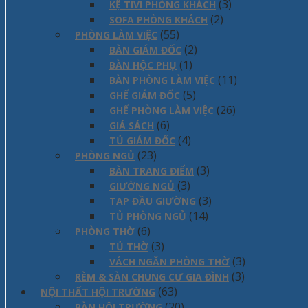
(3)
KỆ TIVI PHÒNG KHÁCH
(2)
SOFA PHÒNG KHÁCH
(55)
PHÒNG LÀM VIỆC
(2)
BÀN GIÁM ĐỐC
(1)
BÀN HỘC PHỤ
(11)
BÀN PHÒNG LÀM VIỆC
(5)
GHẾ GIÁM ĐỐC
(26)
GHẾ PHÒNG LÀM VIỆC
(6)
GIÁ SÁCH
(4)
TỦ GIÁM ĐỐC
(23)
PHÒNG NGỦ
(3)
BÀN TRANG ĐIỂM
(3)
GIƯỜNG NGỦ
(3)
TAP ĐẦU GIƯỜNG
(14)
TỦ PHÒNG NGỦ
(6)
PHÒNG THỜ
(3)
TỦ THỜ
(3)
VÁCH NGĂN PHÒNG THỜ
(3)
RÈM & SÀN CHUNG CƯ GIA ĐÌNH
(63)
NỘI THẤT HỘI TRƯỜNG
(20)
BÀN HỘI TRƯỜNG