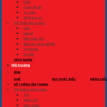
Ghế
Quầy lễ tân
Tủ giày
Kệ trang trí
Nội thất nhà xưởng
Ghế
Giá kệ
Bàn thao tác
Bếp ăn công nghiệp
Tủ locker
Xe đẩy
VÁCH NGĂN
Hội trường
BÀN
GHẾ
BỤC PHÁT BIỂU
BẢNG HIỆ
HỆ THỐNG ÂM THANH
Hệ thống trình chiếu
Tivi
Màn LED
Máy chiếu