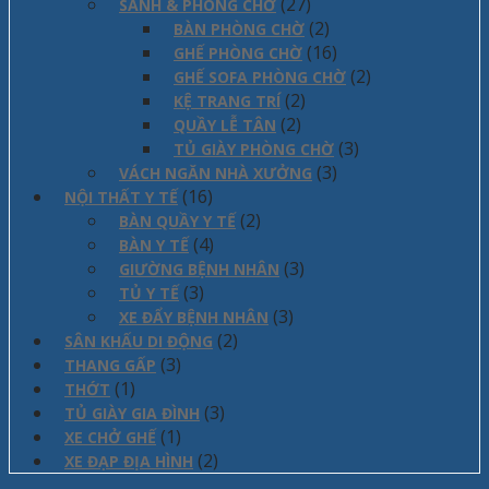
(27)
SẢNH & PHÒNG CHỜ
(2)
BÀN PHÒNG CHỜ
(16)
GHẾ PHÒNG CHỜ
(2)
GHẾ SOFA PHÒNG CHỜ
(2)
KỆ TRANG TRÍ
(2)
QUẦY LỄ TÂN
(3)
TỦ GIÀY PHÒNG CHỜ
(3)
VÁCH NGĂN NHÀ XƯỞNG
(16)
NỘI THẤT Y TẾ
(2)
BÀN QUẦY Y TẾ
(4)
BÀN Y TẾ
(3)
GIƯỜNG BỆNH NHÂN
(3)
TỦ Y TẾ
(3)
XE ĐẨY BỆNH NHÂN
(2)
SÂN KHẤU DI ĐỘNG
(3)
THANG GẤP
(1)
THỚT
(3)
TỦ GIÀY GIA ĐÌNH
(1)
XE CHỞ GHẾ
(2)
XE ĐẠP ĐỊA HÌNH