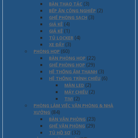
(3)
BÀN THAO TÁC
(2)
BẾP ĂN CÔNG NGHIỆP
(3)
GHẾ PHÒNG SẠCH
(4)
GIÁ KÊ
(1)
GIÁ KỆ
(4)
TỦ LOCKER
(3)
XE ĐẨY
(60)
PHÒNG HỌP
(22)
BÀN PHÒNG HỌP
(29)
GHẾ PHÒNG HỌP
(3)
HỆ THỐNG ÂM THANH
(6)
HỆ THỐNG TRÌNH CHIẾU
(2)
MÀN LED
(2)
MÁY CHIẾU
(2)
TIVI
PHÒNG LÀM VIỆC VĂN PHÒNG & NHÀ
(84)
XƯỞNG
(23)
BÀN VĂN PHÒNG
(29)
GHẾ VĂN PHÒNG
(32)
TỦ HỒ SƠ