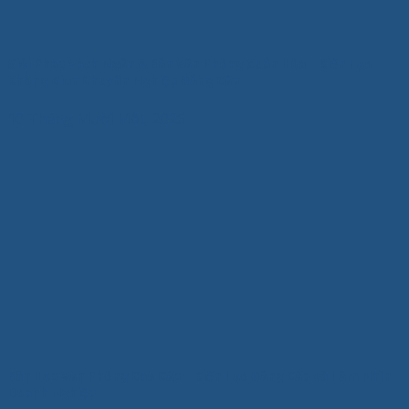
Giải Pháp Vách Ngăn & Bàn Văn Phòng Xuân Hòa – Kiến Tạo
Không Gian Chuyên Nghiệp Đẳng Cấp
10 Tháng Mười Một, 2025
Bàn Họp Văn Phòng Cao Cấp – Kiến Tạo Đẳng Cấp và Tầm Nhìn
Doanh Nghiệp