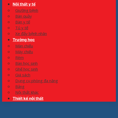
Nội thất y tế
Giường bệnh
Bàn quầy
Bàn y tế
Tủ y tế
Xe đẩy bệnh nhân
Trường học
Màn chiếu
Máy chiếu
Rèm
Bàn học sinh
Ghế học sinh
Giá sách
Dụng cụ phòng đa năng
Bảng
Nội thất khác
Thiết kế nội thất