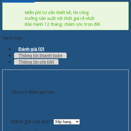
Miễn phí tư vấn thiết kế, thi công
Xưởng sản xuất nội thất giá rẻ nhất
Bảo hành 12 tháng, chăm sóc trọn đời
Danh mục:
Ghế phòng khách
Đánh giá (0)
Thông tin thanh toán
Thông tin chi tiết
Đánh giá
Chưa có đánh giá nào.
Hãy là người đầu tiên nhận xét “Ghế Phòng
Khách”
Đánh giá của bạn
*