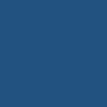
7 Tháng Mười Một, 2025
BỘ BÀN TIẾP KHÁCH NHỎ – GIẢI PHÁP TỐI ƯU CHO KHÔNG GIAN
GỌN GÀNG VÀ THANH LỊCH
6 Tháng Mười Một, 2025