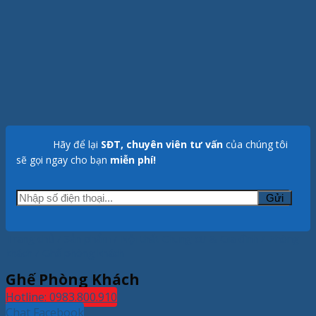
Hãy để lại
SĐT, chuyên viên tư vấn
của chúng tôi
sẽ gọi ngay cho bạn
miễn phí!
Trang chủ
/
Sản phẩm
/
Nội thất Chung cư & Gia đình
/
Phòng
khách
/
Ghế phòng khách
Ghế Phòng Khách
Hotline: 0983.800.910
Chat Facebook