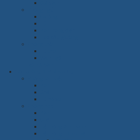
Giá sách
Phòng ngủ
Giường
Tủ
Bàn trang điểm
Tap đầu giường
Phòng thờ
Tủ thờ
Vách ngăn
Rèm & Sàn
Văn phòng & Nhà xưởng
Phòng làm việc
Bàn
Ghế
Tủ hồ sơ
Phòng họp
Bàn
Ghế
Hệ thống âm thanh
Hệ thống trình chiếu