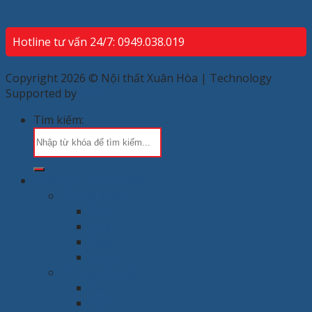
Hotline tư vấn 24/7: 0949.038.019
Copyright 2026 © Nội thất Xuân Hòa | Technology
Supported by
ECP
Tìm kiếm:
Chung cư & Gia đình
Phòng khách
Bàn
Ghế
Sofa
Kệ tivi
Phòng làm việc
Bàn
Ghế