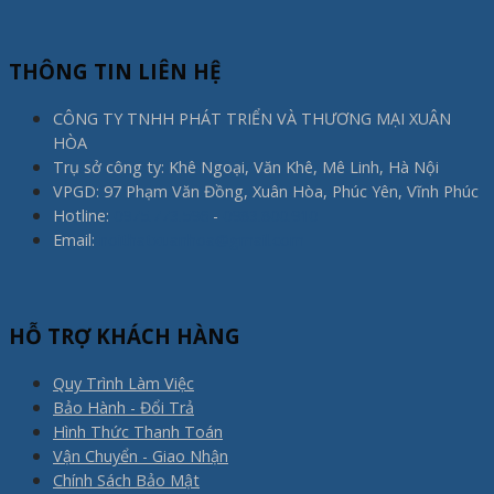
THÔNG TIN LIÊN HỆ
CÔNG TY TNHH PHÁT TRIỂN VÀ THƯƠNG MẠI XUÂN
HÒA
Trụ sở công ty: Khê Ngoại, Văn Khê, Mê Linh, Hà Nội
VPGD: 97 Phạm Văn Đồng, Xuân Hòa, Phúc Yên, Vĩnh Phúc
Hotline:
0975.773.596
-
0983.800.910
Email:
noithatxuanhoa@gmail.com
HỖ TRỢ KHÁCH HÀNG
Quy Trình Làm Việc
Bảo Hành - Đổi Trả
Hình Thức Thanh Toán
Vận Chuyển - Giao Nhận
Chính Sách Bảo Mật