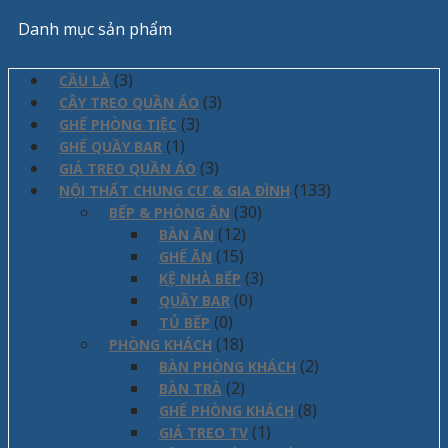
Danh mục sản phẩm
(3)
CẦU LÀ
(3)
CÂY TREO QUẦN ÁO
(3)
GHẾ PHÒNG TIỆC
(1)
GHẾ QUẦY BAR
(3)
GIÁ TREO QUẦN ÁO
(133)
NỘI THẤT CHUNG CƯ & GIA ĐÌNH
(30)
BẾP & PHÒNG ĂN
(12)
BÀN ĂN
(15)
GHẾ ĂN
(3)
KỆ NHÀ BẾP
(0)
QUẦY BAR
(0)
TỦ BẾP
(18)
PHÒNG KHÁCH
(2)
BÀN PHÒNG KHÁCH
(2)
BÀN TRÀ
(8)
GHẾ PHÒNG KHÁCH
(1)
GIÁ TREO TV