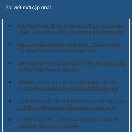
Bài viết mới cập nhật
Giải Pháp Vách Ngăn & Bàn Văn Phòng Xuân Hòa
– Kiến Tạo Không Gian Chuyên Nghiệp Đẳng Cấp
Bàn Làm Việc Hiện Đại Xuân Hòa – Thiết Kế Tinh
Tế, Nâng Tầm Phong Cách Làm Việc
Bàn Họp Văn Phòng Cao Cấp – Kiến Tạo Đẳng Cấp
và Tầm Nhìn Doanh Nghiệp
BỘ BÀN TIẾP KHÁCH NHỎ – GIẢI PHÁP TỐI ƯU
CHO KHÔNG GIAN GỌN GÀNG VÀ THANH LỊCH
Tủ Quần Áo Gỗ Hiện Đại Xuân Hòa – Giải Pháp Lưu
Trữ Thông Minh, Nâng Tầm Không Gian Sống
TỦ BẾP CAO CẤP – GIẢI PHÁP KHÔNG GIAN BẾP
HIỆN ĐẠI CHO MỌI GIA ĐÌNH