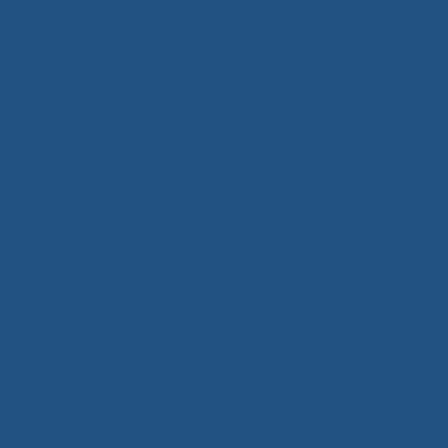
Tủ Quần Áo Gỗ Hiện Đại Xuân Hòa – Giải Pháp Lưu Trữ Thông
Minh, Nâng Tầm Không Gian Sống
5 Tháng Mười Một, 2025