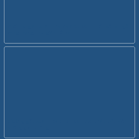
Ghế thư giãn Xuân Hòa GNS-07-00 – Thiết kế nan gỗ
sang trọng, thư giãn tối đa
Giường gấp Xuân Hòa GI-01-00 – Giải pháp tiết kiệm
không gian thông minh