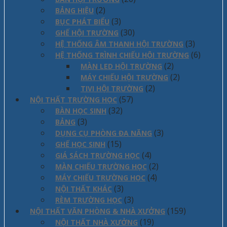
(2)
BẢNG HIỆU
(3)
BỤC PHÁT BIỂU
(30)
GHẾ HỘI TRƯỜNG
(3)
HỆ THỐNG ÂM THANH HỘI TRƯỜNG
(6)
HỆ THỐNG TRÌNH CHIẾU HỘI TRƯỜNG
(2)
MÀN LED HỘI TRƯỜNG
(2)
MÁY CHIẾU HỘI TRƯỜNG
(2)
TIVI HỘI TRƯỜNG
(57)
NỘI THẤT TRƯỜNG HỌC
(32)
BÀN HỌC SINH
(3)
BẢNG
(3)
DỤNG CỤ PHÒNG ĐA NĂNG
(15)
GHẾ HỌC SINH
(4)
GIÁ SÁCH TRƯỜNG HỌC
(2)
MÀN CHIẾU TRƯỜNG HỌC
(4)
MÁY CHIẾU TRƯỜNG HỌC
(3)
NỘI THẤT KHÁC
(3)
RÈM TRƯỜNG HỌC
(159)
NỘI THẤT VĂN PHÒNG & NHÀ XƯỞNG
(19)
NỘI THẤT NHÀ XƯỞNG