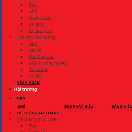
Bàn
Ghế
Quầy lễ tân
Tủ giày
Kệ trang trí
Nội thất nhà xưởng
Ghế
Giá kệ
Bàn thao tác
Bếp ăn công nghiệp
Tủ locker
Xe đẩy
VÁCH NGĂN
Hội trường
BÀN
GHẾ
BỤC PHÁT BIỂU
BẢNG HIỆ
HỆ THỐNG ÂM THANH
Hệ thống trình chiếu
Tivi