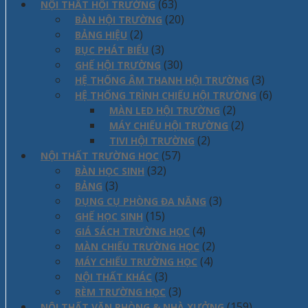
(63)
NỘI THẤT HỘI TRƯỜNG
(20)
BÀN HỘI TRƯỜNG
(2)
BẢNG HIỆU
(3)
BỤC PHÁT BIỂU
(30)
GHẾ HỘI TRƯỜNG
(3)
HỆ THỐNG ÂM THANH HỘI TRƯỜNG
(6)
HỆ THỐNG TRÌNH CHIẾU HỘI TRƯỜNG
(2)
MÀN LED HỘI TRƯỜNG
(2)
MÁY CHIẾU HỘI TRƯỜNG
(2)
TIVI HỘI TRƯỜNG
(57)
NỘI THẤT TRƯỜNG HỌC
(32)
BÀN HỌC SINH
(3)
BẢNG
(3)
DỤNG CỤ PHÒNG ĐA NĂNG
(15)
GHẾ HỌC SINH
(4)
GIÁ SÁCH TRƯỜNG HỌC
(2)
MÀN CHIẾU TRƯỜNG HỌC
(4)
MÁY CHIẾU TRƯỜNG HỌC
(3)
NỘI THẤT KHÁC
(3)
RÈM TRƯỜNG HỌC
(159)
NỘI THẤT VĂN PHÒNG & NHÀ XƯỞNG