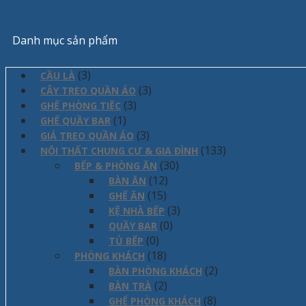
Danh mục sản phẩm
(3)
CẦU LÀ
(3)
CÂY TREO QUẦN ÁO
(3)
GHẾ PHÒNG TIỆC
(1)
GHẾ QUẦY BAR
(3)
GIÁ TREO QUẦN ÁO
(133)
NỘI THẤT CHUNG CƯ & GIA ĐÌNH
(30)
BẾP & PHÒNG ĂN
(12)
BÀN ĂN
(15)
GHẾ ĂN
(3)
KỆ NHÀ BẾP
(0)
QUẦY BAR
(0)
TỦ BẾP
(18)
PHÒNG KHÁCH
(2)
BÀN PHÒNG KHÁCH
(2)
BÀN TRÀ
(8)
GHẾ PHÒNG KHÁCH