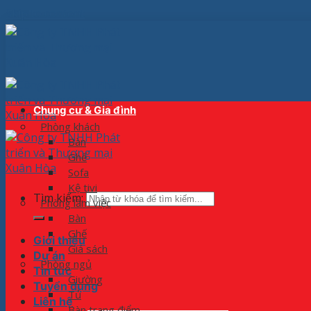
Skip to content
Chung cư & Gia đình
Phòng khách
Bàn
Ghế
Sofa
Kệ tivi
Tìm kiếm:
Phòng làm việc
Bàn
Ghế
Giới thiệu
Giá sách
Dự án
Phòng ngủ
Tin tức
Giường
Tuyển dụng
Tủ
Liên hệ
Bàn trang điểm