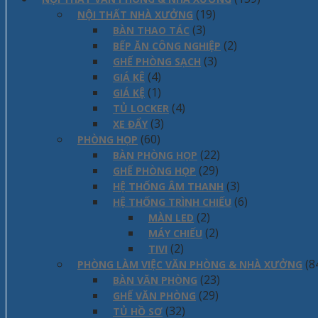
(19)
NỘI THẤT NHÀ XƯỞNG
(3)
BÀN THAO TÁC
(2)
BẾP ĂN CÔNG NGHIỆP
(3)
GHẾ PHÒNG SẠCH
(4)
GIÁ KÊ
(1)
GIÁ KỆ
(4)
TỦ LOCKER
(3)
XE ĐẨY
(60)
PHÒNG HỌP
(22)
BÀN PHÒNG HỌP
(29)
GHẾ PHÒNG HỌP
(3)
HỆ THỐNG ÂM THANH
(6)
HỆ THỐNG TRÌNH CHIẾU
(2)
MÀN LED
(2)
MÁY CHIẾU
(2)
TIVI
(8
PHÒNG LÀM VIỆC VĂN PHÒNG & NHÀ XƯỞNG
(23)
BÀN VĂN PHÒNG
(29)
GHẾ VĂN PHÒNG
(32)
TỦ HỒ SƠ