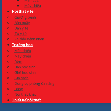
Màn LED
Máy chiếu
Nội thất y tế
Giường bệnh
Bàn quầy
Bàn y tế
Tủ y tế
Xe đẩy bệnh nhân
Trường học
Màn chiếu
Máy chiếu
Rèm
Bàn học sinh
Ghế học sinh
Giá sách
Dụng cụ phòng đa năng
Bảng
Nội thất khác
Thiết kế nội thất