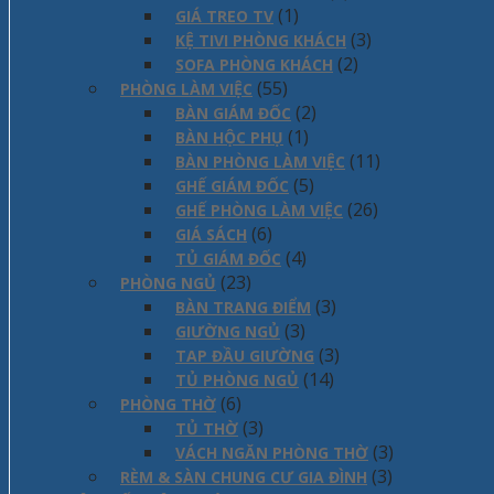
(1)
GIÁ TREO TV
(3)
KỆ TIVI PHÒNG KHÁCH
(2)
SOFA PHÒNG KHÁCH
(55)
PHÒNG LÀM VIỆC
(2)
BÀN GIÁM ĐỐC
(1)
BÀN HỘC PHỤ
(11)
BÀN PHÒNG LÀM VIỆC
(5)
GHẾ GIÁM ĐỐC
(26)
GHẾ PHÒNG LÀM VIỆC
(6)
GIÁ SÁCH
(4)
TỦ GIÁM ĐỐC
(23)
PHÒNG NGỦ
(3)
BÀN TRANG ĐIỂM
(3)
GIƯỜNG NGỦ
(3)
TAP ĐẦU GIƯỜNG
(14)
TỦ PHÒNG NGỦ
(6)
PHÒNG THỜ
(3)
TỦ THỜ
(3)
VÁCH NGĂN PHÒNG THỜ
(3)
RÈM & SÀN CHUNG CƯ GIA ĐÌNH