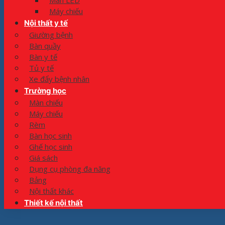
Màn LED
Máy chiếu
Nội thất y tế
Giường bệnh
Bàn quầy
Bàn y tế
Tủ y tế
Xe đẩy bệnh nhân
Trường học
Màn chiếu
Máy chiếu
Rèm
Bàn học sinh
Ghế học sinh
Giá sách
Dụng cụ phòng đa năng
Bảng
Nội thất khác
Thiết kế nội thất