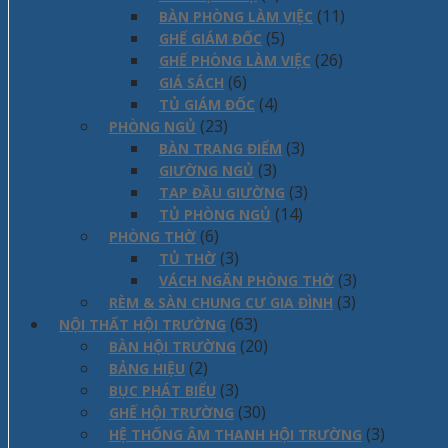
(11)
BÀN PHÒNG LÀM VIỆC
(5)
GHẾ GIÁM ĐỐC
(26)
GHẾ PHÒNG LÀM VIỆC
(6)
GIÁ SÁCH
(4)
TỦ GIÁM ĐỐC
(23)
PHÒNG NGỦ
(3)
BÀN TRANG ĐIỂM
(3)
GIƯỜNG NGỦ
(3)
TAP ĐẦU GIƯỜNG
(14)
TỦ PHÒNG NGỦ
(6)
PHÒNG THỜ
(3)
TỦ THỜ
(3)
VÁCH NGĂN PHÒNG THỜ
(3)
RÈM & SÀN CHUNG CƯ GIA ĐÌNH
(63)
NỘI THẤT HỘI TRƯỜNG
(20)
BÀN HỘI TRƯỜNG
(2)
BẢNG HIỆU
(3)
BỤC PHÁT BIỂU
(30)
GHẾ HỘI TRƯỜNG
(3)
HỆ THỐNG ÂM THANH HỘI TRƯỜNG