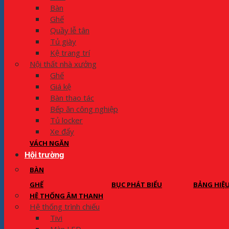
Bàn
Ghế
Quầy lễ tân
Tủ giày
Kệ trang trí
Nội thất nhà xưởng
Ghế
Giá kệ
Bàn thao tác
Bếp ăn công nghiệp
Tủ locker
Xe đẩy
VÁCH NGĂN
Hội trường
BÀN
GHẾ
BỤC PHÁT BIỂU
BẢNG HIỆ
HỆ THỐNG ÂM THANH
Hệ thống trình chiếu
Tivi