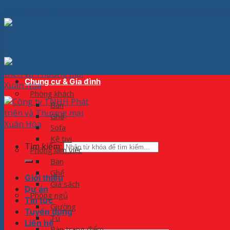
Skip to content
Chung cư & Gia đình
Phòng khách
Bàn
Ghế
Sofa
Kệ tivi
Tìm kiếm:
Phòng làm việc
Bàn
Ghế
Giới thiệu
Giá sách
Dự án
Phòng ngủ
Tin tức
Giường
Tuyển dụng
Tủ
Liên hệ
Bàn trang điểm