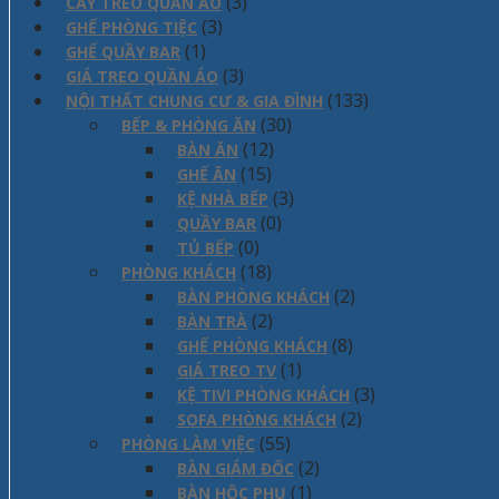
(3)
CÂY TREO QUẦN ÁO
(3)
GHẾ PHÒNG TIỆC
(1)
GHẾ QUẦY BAR
(3)
GIÁ TREO QUẦN ÁO
(133)
NỘI THẤT CHUNG CƯ & GIA ĐÌNH
(30)
BẾP & PHÒNG ĂN
(12)
BÀN ĂN
(15)
GHẾ ĂN
(3)
KỆ NHÀ BẾP
(0)
QUẦY BAR
(0)
TỦ BẾP
(18)
PHÒNG KHÁCH
(2)
BÀN PHÒNG KHÁCH
(2)
BÀN TRÀ
(8)
GHẾ PHÒNG KHÁCH
(1)
GIÁ TREO TV
(3)
KỆ TIVI PHÒNG KHÁCH
(2)
SOFA PHÒNG KHÁCH
(55)
PHÒNG LÀM VIỆC
(2)
BÀN GIÁM ĐỐC
(1)
BÀN HỘC PHỤ