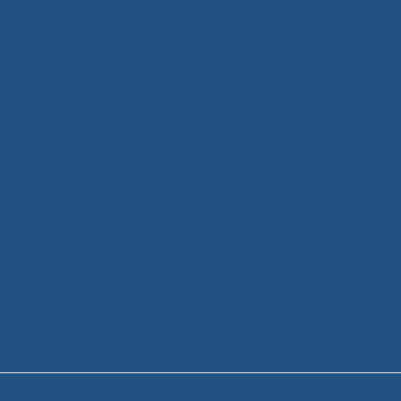
#ghenangoxuanhoa
ang chủ
/
Sản phẩm
/
Sản phẩm được gắn thẻ “#ghenangoxuanh
Phân loại sản phẩm