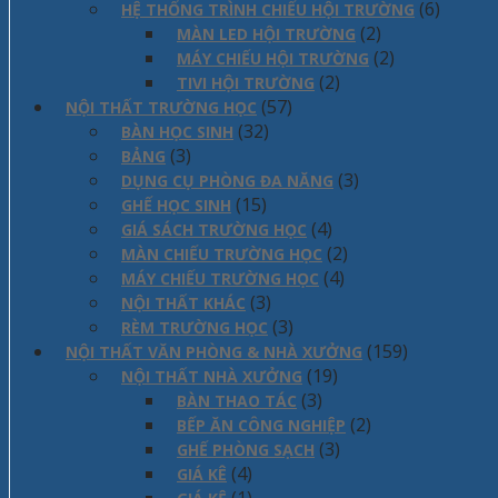
(6)
HỆ THỐNG TRÌNH CHIẾU HỘI TRƯỜNG
(2)
MÀN LED HỘI TRƯỜNG
(2)
MÁY CHIẾU HỘI TRƯỜNG
(2)
TIVI HỘI TRƯỜNG
(57)
NỘI THẤT TRƯỜNG HỌC
(32)
BÀN HỌC SINH
(3)
BẢNG
(3)
DỤNG CỤ PHÒNG ĐA NĂNG
(15)
GHẾ HỌC SINH
(4)
GIÁ SÁCH TRƯỜNG HỌC
(2)
MÀN CHIẾU TRƯỜNG HỌC
(4)
MÁY CHIẾU TRƯỜNG HỌC
(3)
NỘI THẤT KHÁC
(3)
RÈM TRƯỜNG HỌC
(159)
NỘI THẤT VĂN PHÒNG & NHÀ XƯỞNG
(19)
NỘI THẤT NHÀ XƯỞNG
(3)
BÀN THAO TÁC
(2)
BẾP ĂN CÔNG NGHIỆP
(3)
GHẾ PHÒNG SẠCH
(4)
GIÁ KÊ