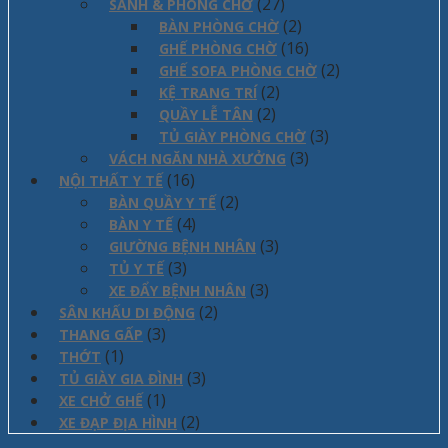
(27)
SẢNH & PHÒNG CHỜ
(2)
BÀN PHÒNG CHỜ
(16)
GHẾ PHÒNG CHỜ
(2)
GHẾ SOFA PHÒNG CHỜ
(2)
KỆ TRANG TRÍ
(2)
QUẦY LỄ TÂN
(3)
TỦ GIÀY PHÒNG CHỜ
(3)
VÁCH NGĂN NHÀ XƯỞNG
(16)
NỘI THẤT Y TẾ
(2)
BÀN QUẦY Y TẾ
(4)
BÀN Y TẾ
(3)
GIƯỜNG BỆNH NHÂN
(3)
TỦ Y TẾ
(3)
XE ĐẨY BỆNH NHÂN
(2)
SÂN KHẤU DI ĐỘNG
(3)
THANG GẤP
(1)
THỚT
(3)
TỦ GIÀY GIA ĐÌNH
(1)
XE CHỞ GHẾ
(2)
XE ĐẠP ĐỊA HÌNH