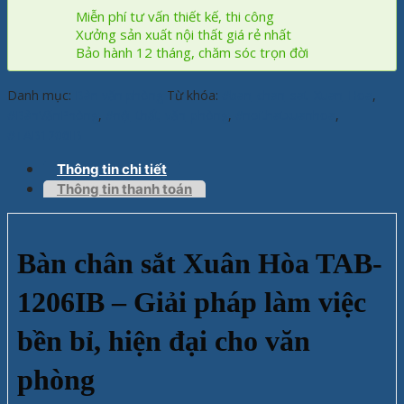
Miễn phí tư vấn thiết kế, thi công
Xưởng sản xuất nội thất giá rẻ nhất
Bảo hành 12 tháng, chăm sóc trọn đời
Danh mục:
Bàn văn phòng
Từ khóa:
#ban_chan_sat_Xuan_Hoa
,
#BànVănPhòng
,
#nội_thất_văn_phòng
,
#noithatxuanhoa
,
#TAB1206IB
Thông tin chi tiết
Thông tin thanh toán
Bàn chân sắt Xuân Hòa TAB-
1206IB – Giải pháp làm việc
bền bỉ, hiện đại cho văn
phòng