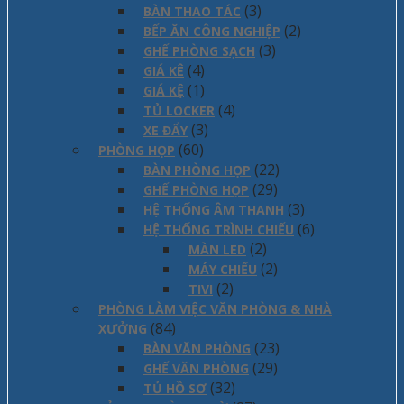
(3)
BÀN THAO TÁC
(2)
BẾP ĂN CÔNG NGHIỆP
(3)
GHẾ PHÒNG SẠCH
(4)
GIÁ KÊ
(1)
GIÁ KỆ
(4)
TỦ LOCKER
(3)
XE ĐẨY
(60)
PHÒNG HỌP
(22)
BÀN PHÒNG HỌP
(29)
GHẾ PHÒNG HỌP
(3)
HỆ THỐNG ÂM THANH
(6)
HỆ THỐNG TRÌNH CHIẾU
(2)
MÀN LED
(2)
MÁY CHIẾU
(2)
TIVI
PHÒNG LÀM VIỆC VĂN PHÒNG & NHÀ
(84)
XƯỞNG
(23)
BÀN VĂN PHÒNG
(29)
GHẾ VĂN PHÒNG
(32)
TỦ HỒ SƠ