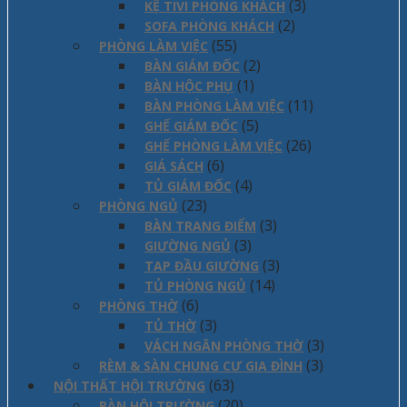
(3)
KỆ TIVI PHÒNG KHÁCH
(2)
SOFA PHÒNG KHÁCH
(55)
PHÒNG LÀM VIỆC
(2)
BÀN GIÁM ĐỐC
(1)
BÀN HỘC PHỤ
(11)
BÀN PHÒNG LÀM VIỆC
(5)
GHẾ GIÁM ĐỐC
(26)
GHẾ PHÒNG LÀM VIỆC
(6)
GIÁ SÁCH
(4)
TỦ GIÁM ĐỐC
(23)
PHÒNG NGỦ
(3)
BÀN TRANG ĐIỂM
(3)
GIƯỜNG NGỦ
(3)
TAP ĐẦU GIƯỜNG
(14)
TỦ PHÒNG NGỦ
(6)
PHÒNG THỜ
(3)
TỦ THỜ
(3)
VÁCH NGĂN PHÒNG THỜ
(3)
RÈM & SÀN CHUNG CƯ GIA ĐÌNH
(63)
NỘI THẤT HỘI TRƯỜNG
(20)
BÀN HỘI TRƯỜNG