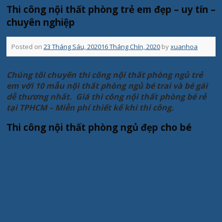
Thi công nội thất phòng trẻ em đẹp – uy tín –
chuyên nghiệp
Posted on
23 Tháng Sáu, 2020
16 Tháng Chín, 2020
by
xuanhoa
Chúng tôi chuyên thi công nội thất phòng ngủ trẻ
em với 10 mẫu nội thất phòng ngủ bé trai và bé gái
dễ thương nhất. Giá thi công nội thất phòng bé rẻ
tại TPHCM – Miễn phí thiết kế khi thi công.
Thi công nội thất phòng ngủ đẹp cho bé