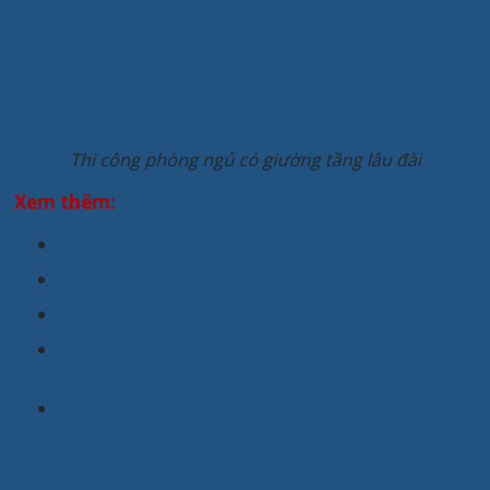
Thi công phòng ngủ có giường tầng lâu đài
Xem thêm:
Bàn giao Giá để tài liệu
Bàn ghế văn phòng đẹp cho KCN
Nội thất cho Viện phổi TW
Thiết kế nội thất là gì? Giải mã những công việc của
một nhà thiết kế nội thất là làm gì?
Bàn Làm Việc Hiện Đại Xuân Hòa – Thiết Kế Tinh Tế,
Nâng Tầm Phong Cách Làm Việc