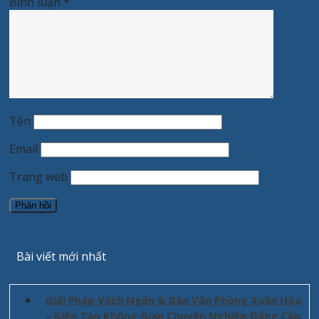
Bình luận
*
Tên
Email
Trang web
Bài viết mới nhất
Giải Pháp Vách Ngăn & Bàn Văn Phòng Xuân Hòa
– Kiến Tạo Không Gian Chuyên Nghiệp Đẳng Cấp