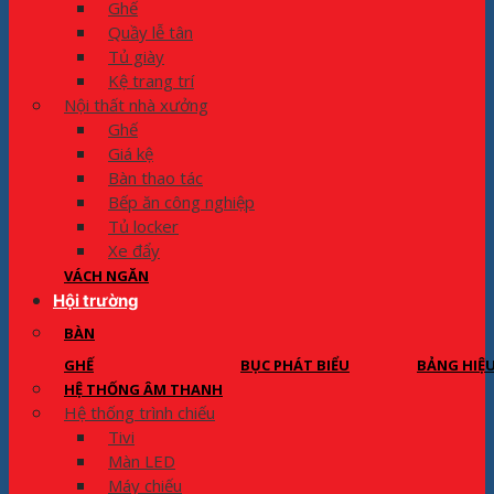
Ghế
Quầy lễ tân
Tủ giày
Kệ trang trí
Nội thất nhà xưởng
Ghế
Giá kệ
Bàn thao tác
Bếp ăn công nghiệp
Tủ locker
Xe đẩy
VÁCH NGĂN
Hội trường
BÀN
GHẾ
BỤC PHÁT BIỂU
BẢNG HIỆ
HỆ THỐNG ÂM THANH
Hệ thống trình chiếu
Tivi
Màn LED
Máy chiếu