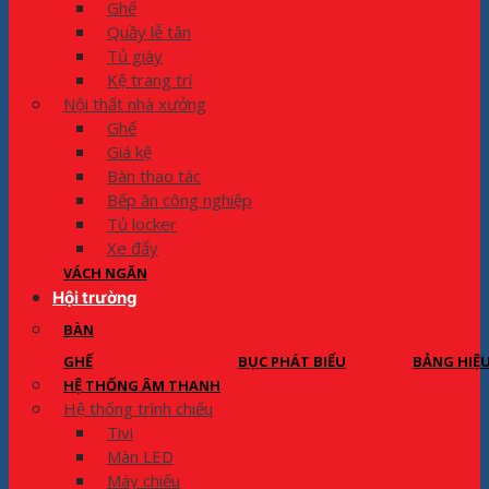
Ghế
Quầy lễ tân
Tủ giày
Kệ trang trí
Nội thất nhà xưởng
Ghế
Giá kệ
Bàn thao tác
Bếp ăn công nghiệp
Tủ locker
Xe đẩy
VÁCH NGĂN
Hội trường
BÀN
GHẾ
BỤC PHÁT BIỂU
BẢNG HIỆ
HỆ THỐNG ÂM THANH
Hệ thống trình chiếu
Tivi
Màn LED
Máy chiếu