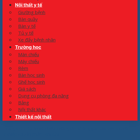
Nội thất y tế
Giường bệnh
Bàn quầy
Bàn y tế
Tủ y tế
Xe đẩy bệnh nhân
Trường học
Màn chiếu
Máy chiếu
Rèm
Bàn học sinh
Ghế học sinh
Giá sách
Dụng cụ phòng đa năng
Bảng
Nội thất khác
Thiết kế nội thất
Trang chủ
»
Dự án tiêu biểu
»
Nâng tầm không gian làm việc chuyên
nghiệp với sản phẩm rèm cửa