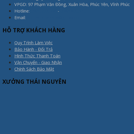
VPGD: 97 Phạm Văn Đồng, Xuân Hòa, Phúc Yên, Vĩnh Phúc
Hotline:
0975.773.596
-
0983.800.910
Email:
noithatxuanhoa@gmail.com
HỖ TRỢ KHÁCH HÀNG
Quy Trình Làm Việc
Bảo Hành - Đổi Trả
Hình Thức Thanh Toán
Vận Chuyển - Giao Nhận
Chính Sách Bảo Mật
XƯỞNG THÁI NGUYÊN