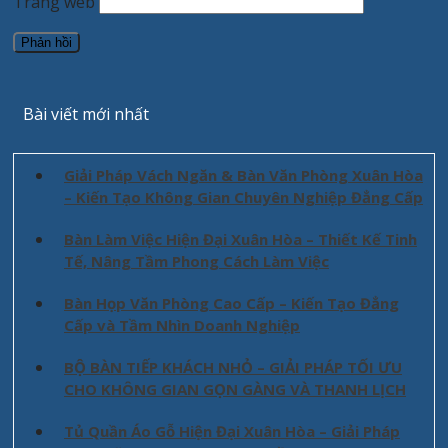
Trang web
Bài viết mới nhất
Giải Pháp Vách Ngăn & Bàn Văn Phòng Xuân Hòa
– Kiến Tạo Không Gian Chuyên Nghiệp Đẳng Cấp
Bàn Làm Việc Hiện Đại Xuân Hòa – Thiết Kế Tinh
Tế, Nâng Tầm Phong Cách Làm Việc
Bàn Họp Văn Phòng Cao Cấp – Kiến Tạo Đẳng
Cấp và Tầm Nhìn Doanh Nghiệp
BỘ BÀN TIẾP KHÁCH NHỎ – GIẢI PHÁP TỐI ƯU
CHO KHÔNG GIAN GỌN GÀNG VÀ THANH LỊCH
Tủ Quần Áo Gỗ Hiện Đại Xuân Hòa – Giải Pháp