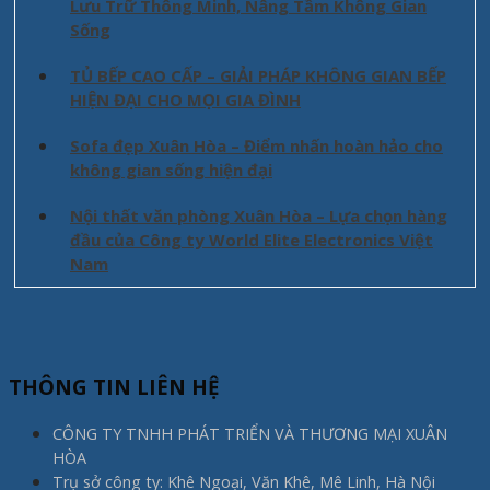
Lưu Trữ Thông Minh, Nâng Tầm Không Gian
Sống
TỦ BẾP CAO CẤP – GIẢI PHÁP KHÔNG GIAN BẾP
HIỆN ĐẠI CHO MỌI GIA ĐÌNH
Sofa đẹp Xuân Hòa – Điểm nhấn hoàn hảo cho
không gian sống hiện đại
Nội thất văn phòng Xuân Hòa – Lựa chọn hàng
đầu của Công ty World Elite Electronics Việt
Nam
THÔNG TIN LIÊN HỆ
CÔNG TY TNHH PHÁT TRIỂN VÀ THƯƠNG MẠI XUÂN
HÒA
Trụ sở công ty: Khê Ngoại, Văn Khê, Mê Linh, Hà Nội