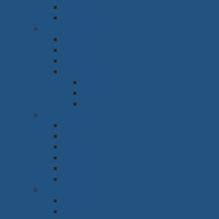
Ghế
Tủ hồ sơ
Phòng họp
Bàn
Ghế
Hệ thống âm thanh
Hệ thống trình chiếu
Máy chiếu
Tivi
Màn Led
Sảnh & Phòng chờ
Sofa
Bàn
Ghế
Quầy lễ tân
Tủ giày
Kệ trang trí
Nội thất nhà xưởng
Ghế
Giá kệ