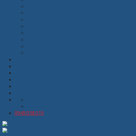
Máy chiếu
Rèm
Bàn học sinh
Ghế học sinh
Giá sách
Dụng cụ phòng đa năng
Bảng
Nội thất khác
Thiết kế nội thất
Giới thiệu
Dự án
Tin tức
Tuyển dụng
Liên hệ
kinhdoanh@thuongmaixuanhoa.com
8:00 - 19:00 T2 - T7
0949.038.019