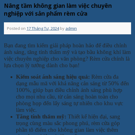
Nâng tầm không gian làm việc chuyên
nghiệp với sản phẩm rèm cửa
Posted on
17 Tháng Tư, 2024
by
admin
Bạn đang tìm kiếm giải pháp hoàn hảo để điều chỉnh
ánh sáng, tăng tính thẩm mỹ và tạo bầu không khí làm
việc chuyên nghiệp cho văn phòng? Rèm cửa chính là
lựa chọn lý tưởng dành cho bạn!
Kiểm soát ánh sáng hiệu quả:
Rèm cửa đa
dạng mẫu mã với khả năng cản sáng từ 50% đến
100%, giúp bạn điều chỉnh ánh sáng phù hợp
cho mọi nhu cầu, từ cản sáng hoàn toàn cho
phòng họp đến lấy sáng tự nhiên cho khu vực
làm việc.
Tăng tính thẩm mỹ:
Thiết kế hiện đại, sang
trọng cùng màu sắc phong phú, rèm cửa góp
phần tô điểm cho không gian làm việc thêm