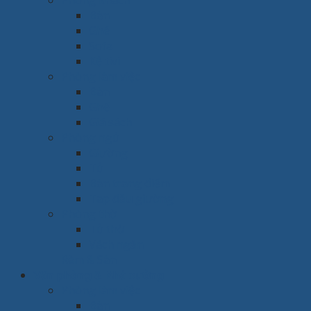
Phòng khách
Bàn
Ghế
Sofa
Kệ tivi
Phòng làm việc
Bàn
Ghế
Giá sách
Phòng ngủ
Giường
Tủ
Bàn trang điểm
Tap đầu giường
Phòng thờ
Tủ thờ
Vách ngăn
Rèm & Sàn
Văn phòng & Nhà xưởng
Phòng làm việc
Bàn