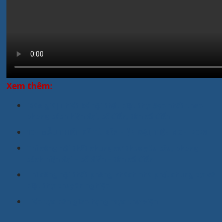
Xem thêm:
[Báo giá] Thiết kế nội thất biệt thự đẹp nhất theo
phong cách hiện đại, cổ điển, tân cổ điển
10+ MẪU THIẾT KẾ TỦ BẾP HIỆN ĐẠI, TIỆN NGHI 2025
Thi công nội thất chung cư theo yêu cầu, phong
cách hiện đại – cổ điển – tân cổ điển
Thi công nội thất phòng khách nhà phố, chung cư và
biệt thự chuyên nghiệp
Tiếp tục bàn giao hạng mục thư viện