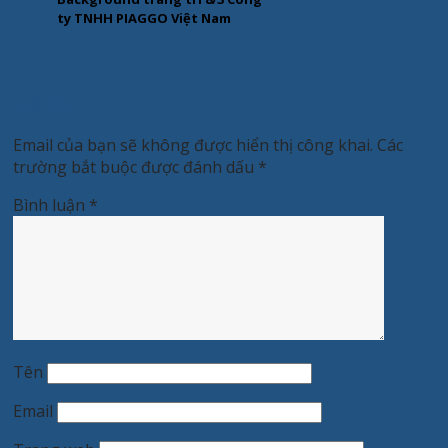
ty TNHH PIAGGO Việt Nam
Trả lời
Email của bạn sẽ không được hiển thị công khai.
Các
trường bắt buộc được đánh dấu
*
Bình luận
*
Tên
Email