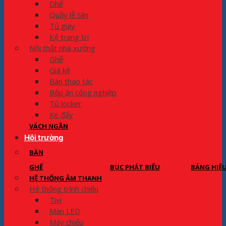
Ghế
Quầy lễ tân
Tủ giày
Kệ trang trí
Nội thất nhà xưởng
Ghế
Giá kệ
Bàn thao tác
Bếp ăn công nghiệp
Tủ locker
Xe đẩy
VÁCH NGĂN
Hội trường
BÀN
GHẾ
BỤC PHÁT BIỂU
BẢNG HIỆ
HỆ THỐNG ÂM THANH
Hệ thống trình chiếu
Tivi
Màn LED
Máy chiếu