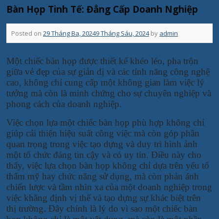
Bàn Họp Tinh Tế: Đẳng Cấp Doanh Nghiệp
Posted on
29 Tháng Ba, 2024
9 Tháng Sáu, 2024
by
admin
Một chiếc bàn họp được thiết kế khéo léo, pha trộn
giữa vẻ đẹp của sự giản dị và các tính năng công nghệ
cao, không chỉ cung cấp một không gian làm việc lý
tưởng mà còn là minh chứng cho sự chuyên nghiệp và
phong cách của doanh nghiệp.
Việc chọn lựa một chiếc bàn họp phù hợp không chỉ
giúp cải thiện hiệu suất công việc mà còn góp phần
quan trọng trong việc tạo dựng và duy trì hình ảnh
một tổ chức đáng tin cậy và có uy tín. Điều này cho
thấy, việc lựa chọn bàn họp không chỉ dựa trên yếu tố
thẩm mỹ hay chức năng sử dụng, mà còn phản ánh
chiến lược và tầm nhìn xa của một doanh nghiệp trong
việc khẳng định vị thế và tạo dựng sự khác biệt trên
thị trường. Đây chính là lý do vì sao một chiếc bàn