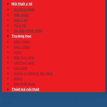
Nội thất y tế
Giường bệnh
Bàn quầy
Bàn y tế
Tủ y tế
Xe đẩy bệnh nhân
Trường học
Màn chiếu
Máy chiếu
Rèm
Bàn học sinh
Ghế học sinh
Giá sách
Dụng cụ phòng đa năng
Bảng
Nội thất khác
Thiết kế nội thất
Trang chủ
»
Dự án tiêu biểu
»
Bàn Họp Tinh Tế: Đẳng Cấp Doanh
Nghiệp