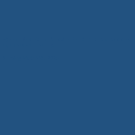
BỘ BÀN TIẾP KHÁCH NHỎ – GIẢI PHÁP TỐI ƯU CHO KHÔNG GIAN
GỌN GÀNG VÀ THANH LỊCH
6 Tháng Mười Một, 2025