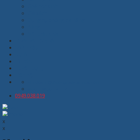
Ghế học sinh
Giá sách
Dụng cụ phòng đa năng
Bảng
Nội thất khác
Thiết kế nội thất
Giới thiệu
Dự án
Tin tức
Tuyển dụng
Liên hệ
kinhdoanh@thuongmaixuanhoa.com
8:00 - 19:00 T2 - T7
0949.038.019
x
x