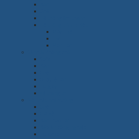
Bàn
Ghế
Hệ thống âm thanh
Hệ thống trình chiếu
Máy chiếu
Tivi
Màn Led
Sảnh & Phòng chờ
Sofa
Bàn
Ghế
Quầy lễ tân
Tủ giày
Kệ trang trí
Nội thất nhà xưởng
Ghế
Giá kệ
Bàn thao tác
Bếp ăn công nghiệp
Tủ locker