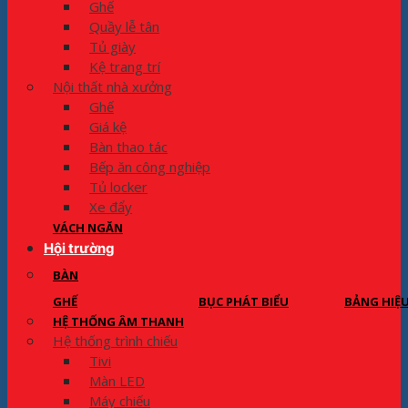
Ghế
Quầy lễ tân
Tủ giày
Kệ trang trí
Nội thất nhà xưởng
Ghế
Giá kệ
Bàn thao tác
Bếp ăn công nghiệp
Tủ locker
Xe đẩy
VÁCH NGĂN
Hội trường
BÀN
GHẾ
BỤC PHÁT BIỂU
BẢNG HIỆ
HỆ THỐNG ÂM THANH
Hệ thống trình chiếu
Tivi
Màn LED
Máy chiếu