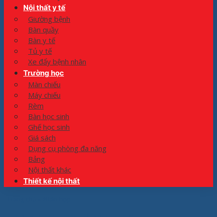
Nội thất y tế
Giường bệnh
Bàn quầy
Bàn y tế
Tủ y tế
Xe đẩy bệnh nhân
Trường học
Màn chiếu
Máy chiếu
Rèm
Bàn học sinh
Ghế học sinh
Giá sách
Dụng cụ phòng đa năng
Bảng
Nội thất khác
Thiết kế nội thất
Trang chủ
»
#Bàn họp