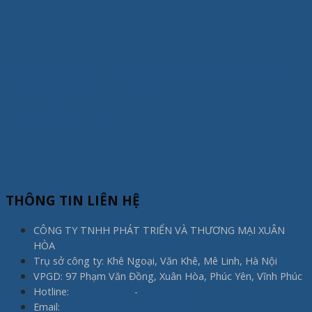
Tủ Quần Áo Gỗ Hiện Đại Xuân Hòa – Giải Pháp Lưu Trữ Thông
Minh, Nâng Tầm Không Gian Sống
5 Tháng Mười Một, 2025
THÔNG TIN LIÊN HỆ
CÔNG TY TNHH PHÁT TRIỂN VÀ THƯƠNG MẠI XUÂN
HÒA
Trụ sở công ty: Khê Ngoại, Văn Khê, Mê Linh, Hà Nội
VPGD: 97 Phạm Văn Đồng, Xuân Hòa, Phúc Yên, Vĩnh Phúc
Hotline:
0975.773.596
-
0983.800.910
Email:
noithatxuanhoa@gmail.com