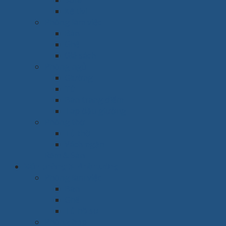
Sofa
Kệ tivi
Phòng làm việc
Bàn
Ghế
Giá sách
Phòng ngủ
Giường
Tủ
Bàn trang điểm
Tap đầu giường
Phòng thờ
Tủ thờ
Vách ngăn
Rèm & Sàn
Văn phòng & Nhà xưởng
Phòng làm việc
Bàn
Ghế
Tủ hồ sơ
Phòng họp