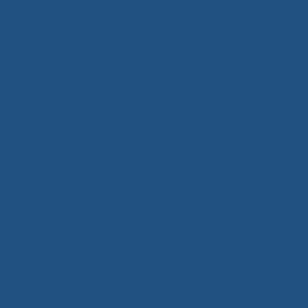
Giải Pháp Vách Ngăn & Bàn Văn Phòng Xuân Hòa – Kiến Tạo
Không Gian Chuyên Nghiệp Đẳng Cấp
10 Tháng Mười Một, 2025