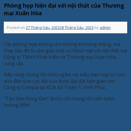
Phòng họp hiện đại với nội thất của Thương
mại Xuân Hòa
Posted on
27 Tháng Sáu, 2023
28 Tháng Sáu, 2023
by
admin
Các phòng họp không còn không khí căng thẳng, mà
thay vào đó là cảm giác thật sự thoải mái với nội thất mà
Công ty TNHH Phát triển và Thương mại Xuân Hòa
cung cấp.
Hãy cùng chúng tôi nhìn ngắm các kiểu bàn họp từ size
vừa đến size cực đại vừa được lắp đặt bàn giao cho
Công ty Compal tại KCN Bá Thiện 1, Vĩnh Phúc.
“Tận tâm-Xứng tầm” là tôn chỉ chúng tôi luôn luôn
hướng đến!