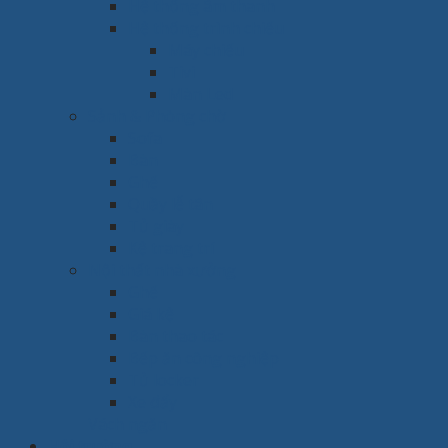
Hệ thống âm thanh
Hệ thống trình chiếu
Máy chiếu
Tivi
Màn Led
Sảnh & Phòng chờ
Sofa
Bàn
Ghế
Quầy lễ tân
Tủ giày
Kệ trang trí
Nội thất nhà xưởng
Ghế
Giá kệ
Bàn thao tác
Bếp ăn công nghiệp
Tủ locker
Xe đẩy
Vách ngăn
Hội trường