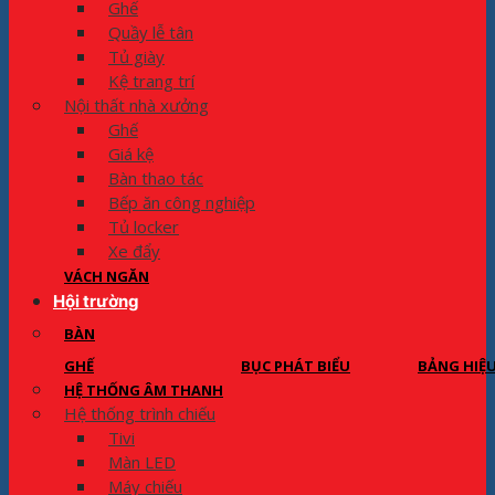
Ghế
Quầy lễ tân
Tủ giày
Kệ trang trí
Nội thất nhà xưởng
Ghế
Giá kệ
Bàn thao tác
Bếp ăn công nghiệp
Tủ locker
Xe đẩy
VÁCH NGĂN
Hội trường
BÀN
GHẾ
BỤC PHÁT BIỂU
BẢNG HIỆ
HỆ THỐNG ÂM THANH
Hệ thống trình chiếu
Tivi
Màn LED
Máy chiếu