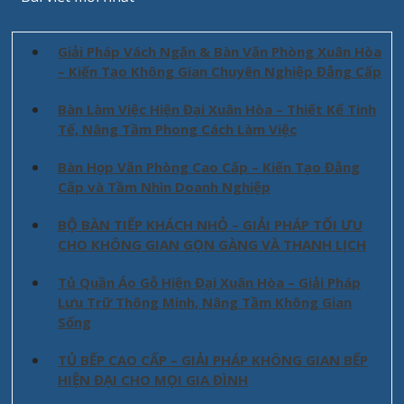
Giải Pháp Vách Ngăn & Bàn Văn Phòng Xuân Hòa
– Kiến Tạo Không Gian Chuyên Nghiệp Đẳng Cấp
Bàn Làm Việc Hiện Đại Xuân Hòa – Thiết Kế Tinh
Tế, Nâng Tầm Phong Cách Làm Việc
Bàn Họp Văn Phòng Cao Cấp – Kiến Tạo Đẳng
Cấp và Tầm Nhìn Doanh Nghiệp
BỘ BÀN TIẾP KHÁCH NHỎ – GIẢI PHÁP TỐI ƯU
CHO KHÔNG GIAN GỌN GÀNG VÀ THANH LỊCH
Tủ Quần Áo Gỗ Hiện Đại Xuân Hòa – Giải Pháp
Lưu Trữ Thông Minh, Nâng Tầm Không Gian
Sống
TỦ BẾP CAO CẤP – GIẢI PHÁP KHÔNG GIAN BẾP
HIỆN ĐẠI CHO MỌI GIA ĐÌNH