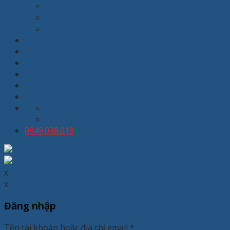
Dụng cụ phòng đa năng
Bảng
Nội thất khác
Thiết kế nội thất
Giới thiệu
Dự án
Tin tức
Tuyển dụng
Liên hệ
kinhdoanh@thuongmaixuanhoa.com
8:00 - 19:00 T2 - T7
0949.038.019
x
x
Đăng nhập
Tên tài khoản hoặc địa chỉ email
*