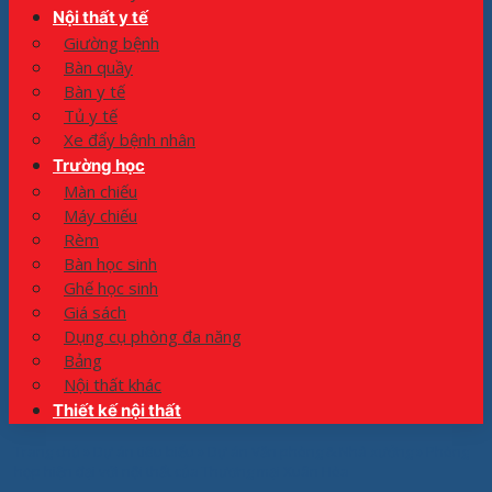
Nội thất y tế
Giường bệnh
Bàn quầy
Bàn y tế
Tủ y tế
Xe đẩy bệnh nhân
Trường học
Màn chiếu
Máy chiếu
Rèm
Bàn học sinh
Ghế học sinh
Giá sách
Dụng cụ phòng đa năng
Bảng
Nội thất khác
Thiết kế nội thất
Trang chủ
»
Dự án tiêu biểu
»
Dự án Văn phòng & Nhà xưởng
»
Phòng
họp hiện đại với nội thất của Thương mại Xuân Hòa