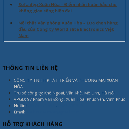
Sofa đẹp Xuân Hòa – Điểm nhấn hoàn hảo cho
không gian sống hiện đại
Nội thất văn phòng Xuân Hòa – Lựa chọn hàng
đầu của Công ty World Elite Electronics Việt
Nam
THÔNG TIN LIÊN HỆ
CÔNG TY TNHH PHÁT TRIỂN VÀ THƯƠNG MẠI XUÂN
HÒA
Trụ sở công ty: Khê Ngoại, Văn Khê, Mê Linh, Hà Nội
VPGD: 97 Phạm Văn Đồng, Xuân Hòa, Phúc Yên, Vĩnh Phúc
Hotline:
0975.773.596
-
0983.800.910
Email:
noithatxuanhoa@gmail.com
HỖ TRỢ KHÁCH HÀNG