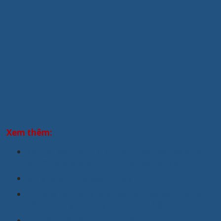
Xem thêm:
Nội thất văn phòng Xuân Hòa – Lựa chọn hàng đầu
của Công ty World Elite Electronics Việt Nam
Bàn ghế dành cho góc thư giãn
Thi công nội thất phòng ngủ đẹp cho người lớn và
trẻ em phong cách hiện đại, tân cổ điển
Thư viện mở Tiểu học Long Biên