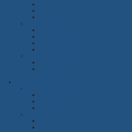
Bàn
Ghế
Giá sách
Phòng ngủ
Giường
Tủ
Bàn trang điểm
Tap đầu giường
Phòng thờ
Tủ thờ
Vách ngăn
Rèm & Sàn
Văn phòng & Nhà xưởng
Phòng làm việc
Bàn
Ghế
Tủ hồ sơ
Phòng họp
Bàn
Ghế