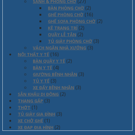
(27)
SẢNH & PHÒNG CHỜ
(2)
BÀN PHÒNG CHỜ
(16)
GHẾ PHÒNG CHỜ
(2)
GHẾ SOFA PHÒNG CHỜ
(2)
KỆ TRANG TRÍ
(2)
QUẦY LỄ TÂN
(3)
TỦ GIÀY PHÒNG CHỜ
(3)
VÁCH NGĂN NHÀ XƯỞNG
(16)
NỘI THẤT Y TẾ
(2)
BÀN QUẦY Y TẾ
(4)
BÀN Y TẾ
(3)
GIƯỜNG BỆNH NHÂN
(3)
TỦ Y TẾ
(3)
XE ĐẨY BỆNH NHÂN
(2)
SÂN KHẤU DI ĐỘNG
(3)
THANG GẤP
(1)
THỚT
(3)
TỦ GIÀY GIA ĐÌNH
(1)
XE CHỞ GHẾ
(2)
XE ĐẠP ĐỊA HÌNH