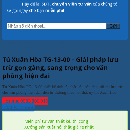
Hãy để lại
SĐT, chuyên viên tư vấn
của chúng tôi
sẽ gọi ngay cho bạn
miễn phí!
Trang chủ
/
Sản phẩm
/
Nội thất Văn phòng & Nhà xưởng
/
Phòng làm việc Văn phòng & Nhà xưởng
/
Tủ hồ sơ
Tủ Xuân Hòa TG-13-00 – Giải pháp lưu
trữ gọn gàng, sang trọng cho văn
phòng hiện đại
Tủ Xuân Hòa TG-13-00 thiết kế tinh tế, chất liệu bền đẹp, tối ưu lưu trữ
cho văn phòng hiện đại, đến từ thương hiệu nội thất uy tín Xuân Hòa.
Hotline: 0983.800.910
Chat Facebook
Miễn phí tư vấn thiết kế, thi công
Xưởng sản xuất nội thất giá rẻ nhất