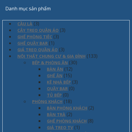
Danh mục sản phẩm
(3)
CẦU LÀ
(3)
CÂY TREO QUẦN ÁO
(3)
GHẾ PHÒNG TIỆC
(1)
GHẾ QUẦY BAR
(3)
GIÁ TREO QUẦN ÁO
(133)
NỘI THẤT CHUNG CƯ & GIA ĐÌNH
(30)
BẾP & PHÒNG ĂN
(12)
BÀN ĂN
(15)
GHẾ ĂN
(3)
KỆ NHÀ BẾP
(0)
QUẦY BAR
(0)
TỦ BẾP
(18)
PHÒNG KHÁCH
(2)
BÀN PHÒNG KHÁCH
(2)
BÀN TRÀ
(8)
GHẾ PHÒNG KHÁCH
(1)
GIÁ TREO TV