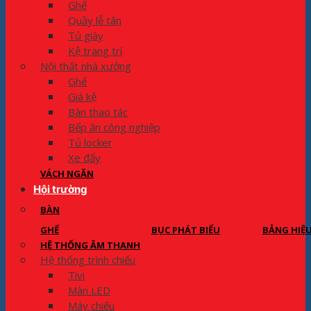
Ghế
Quầy lễ tân
Tủ giày
Kệ trang trí
Nội thất nhà xưởng
Ghế
Giá kệ
Bàn thao tác
Bếp ăn công nghiệp
Tủ locker
Xe đẩy
VÁCH NGĂN
Hội trường
BÀN
GHẾ
BỤC PHÁT BIỂU
BẢNG HIỆ
HỆ THỐNG ÂM THANH
Hệ thống trình chiếu
Tivi
Màn LED
Máy chiếu