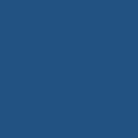
Giải Pháp Vách Ngăn & Bàn Văn Phòng Xuân Hòa – Kiến Tạo
Không Gian Chuyên Nghiệp Đẳng Cấp
10 Tháng Mười Một, 2025