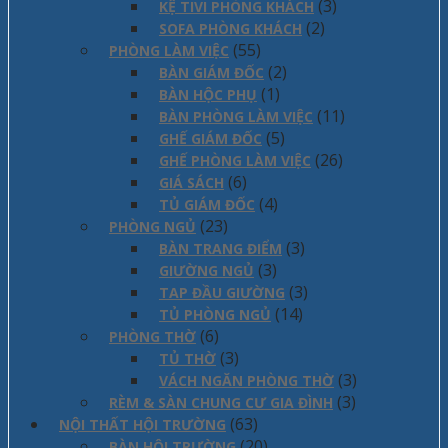
(3)
KỆ TIVI PHÒNG KHÁCH
(2)
SOFA PHÒNG KHÁCH
(55)
PHÒNG LÀM VIỆC
(2)
BÀN GIÁM ĐỐC
(1)
BÀN HỘC PHỤ
(11)
BÀN PHÒNG LÀM VIỆC
(5)
GHẾ GIÁM ĐỐC
(26)
GHẾ PHÒNG LÀM VIỆC
(6)
GIÁ SÁCH
(4)
TỦ GIÁM ĐỐC
(23)
PHÒNG NGỦ
(3)
BÀN TRANG ĐIỂM
(3)
GIƯỜNG NGỦ
(3)
TAP ĐẦU GIƯỜNG
(14)
TỦ PHÒNG NGỦ
(6)
PHÒNG THỜ
(3)
TỦ THỜ
(3)
VÁCH NGĂN PHÒNG THỜ
(3)
RÈM & SÀN CHUNG CƯ GIA ĐÌNH
(63)
NỘI THẤT HỘI TRƯỜNG
(20)
BÀN HỘI TRƯỜNG