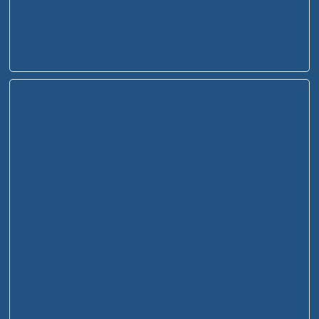
Tủ sắt văn phòng Xuân Hòa CA-3A-SG – Lưu trữ khoa
học, bền bỉ theo thời gian
Tủ sắt văn phòng CA-3AL