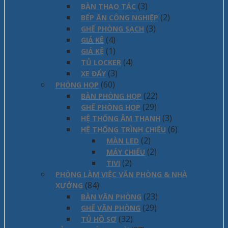
(3)
BÀN THAO TÁC
(2)
BẾP ĂN CÔNG NGHIỆP
(3)
GHẾ PHÒNG SẠCH
(4)
GIÁ KÊ
(1)
GIÁ KỆ
(4)
TỦ LOCKER
(3)
XE ĐẨY
(60)
PHÒNG HỌP
(22)
BÀN PHÒNG HỌP
(29)
GHẾ PHÒNG HỌP
(3)
HỆ THỐNG ÂM THANH
(6)
HỆ THỐNG TRÌNH CHIẾU
(2)
MÀN LED
(2)
MÁY CHIẾU
(2)
TIVI
PHÒNG LÀM VIỆC VĂN PHÒNG & NHÀ
(84)
XƯỞNG
(23)
BÀN VĂN PHÒNG
(29)
GHẾ VĂN PHÒNG
(32)
TỦ HỒ SƠ