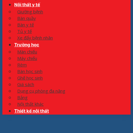
Nội thất y tế
Giường bệnh
Bàn quầy
Bàn y tế
Tủ y tế
Xe đẩy bệnh nhân
Trường học
Màn chiếu
Máy chiếu
Rèm
Bàn học sinh
Ghế học sinh
Giá sách
Dụng cụ phòng đa năng
Bảng
Nội thất khác
Thiết kế nội thất