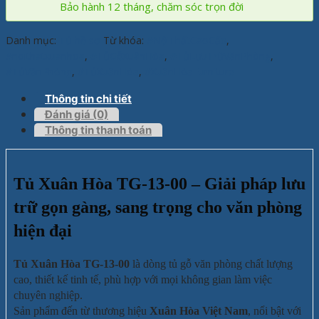
Bảo hành 12 tháng, chăm sóc trọn đời
Danh mục:
Tủ hồ sơ
Từ khóa:
#NộiThấtCaoCấp
,
#noithatxuanhoa
,
#TủGỗXuânHòa
,
#TủLưuTrữVănPhòng
,
#TủVănPhòng
,
#TủXuânHòa
,
#XuânHòaFurniture
Thông tin chi tiết
Đánh giá (0)
Thông tin thanh toán
Tủ Xuân Hòa TG-13-00 – Giải pháp lưu
trữ gọn gàng, sang trọng cho văn phòng
hiện đại
Tủ Xuân Hòa TG-13-00
là dòng tủ gỗ văn phòng chất lượng
cao, thiết kế tinh tế, phù hợp với mọi không gian làm việc
chuyên nghiệp.
Sản phẩm đến từ thương hiệu
Xuân Hòa Việt Nam
, nổi bật với