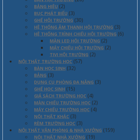
(2)
BẢNG HIỆU
(3)
BỤC PHÁT BIỂU
(30)
GHẾ HỘI TRƯỜNG
(3)
HỆ THỐNG ÂM THANH HỘI TRƯỜNG
(6)
HỆ THỐNG TRÌNH CHIẾU HỘI TRƯỜNG
(2)
MÀN LED HỘI TRƯỜNG
(2)
MÁY CHIẾU HỘI TRƯỜNG
(2)
TIVI HỘI TRƯỜNG
(57)
NỘI THẤT TRƯỜNG HỌC
(32)
BÀN HỌC SINH
(3)
BẢNG
(3)
DỤNG CỤ PHÒNG ĐA NĂNG
(15)
GHẾ HỌC SINH
(4)
GIÁ SÁCH TRƯỜNG HỌC
(2)
MÀN CHIẾU TRƯỜNG HỌC
(4)
MÁY CHIẾU TRƯỜNG HỌC
(3)
NỘI THẤT KHÁC
(3)
RÈM TRƯỜNG HỌC
(159)
NỘI THẤT VĂN PHÒNG & NHÀ XƯỞNG
(19)
NỘI THẤT NHÀ XƯỞNG