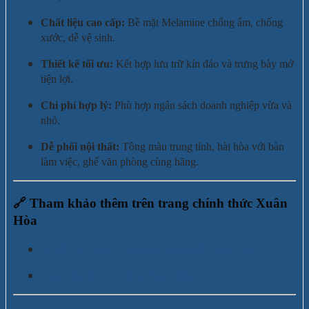
Chất liệu cao cấp:
Bề mặt Melamine chống ẩm, chống
xước, dễ vệ sinh.
Thiết kế tối ưu:
Kết hợp lưu trữ kín đáo và trưng bày mở
tiện lợi.
Chi phí hợp lý:
Phù hợp ngân sách doanh nghiệp vừa và
nhỏ.
Dễ phối nội thất:
Tông màu trung tính, hài hòa với bàn
làm việc, ghế văn phòng cùng hãng.
🔗
Tham khảo thêm trên trang chính thức Xuân
Hòa
Tủ gỗ TG-13-00 – Website chính thức Xuân Hòa
Danh mục tủ văn phòng Xuân Hòa