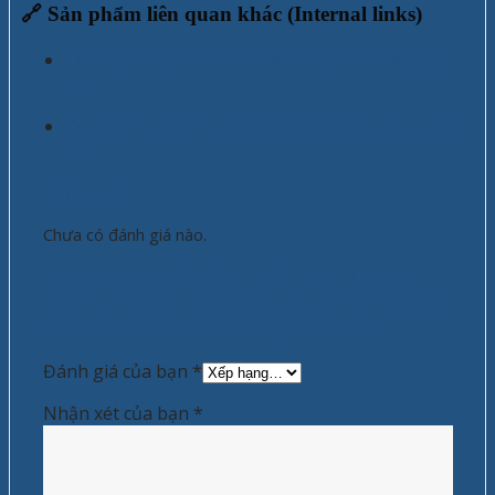
🔗
Sản phẩm liên quan khác (Internal links)
Tủ văn phòng TG-14-00 – Thiết kế đơn giản, hiệu quả
cao
Tủ hồ sơ TG-14-01 – Dòng tủ gỗ Xuân Hòa cho phòng
họp
Đánh giá
Chưa có đánh giá nào.
Hãy là người đầu tiên nhận xét “Tủ Xuân
Hòa TG-13-00 – Giải pháp lưu trữ gọn gàng,
sang trọng cho văn phòng hiện đại”
Đánh giá của bạn
*
Nhận xét của bạn
*