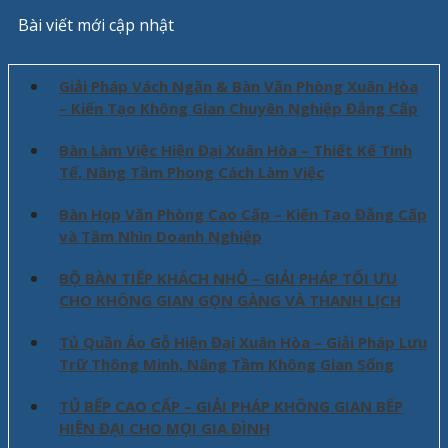
Bài viết mới cập nhật
Giải Pháp Vách Ngăn & Bàn Văn Phòng Xuân Hòa
– Kiến Tạo Không Gian Chuyên Nghiệp Đẳng Cấp
Bàn Làm Việc Hiện Đại Xuân Hòa – Thiết Kế Tinh
Tế, Nâng Tầm Phong Cách Làm Việc
Bàn Họp Văn Phòng Cao Cấp – Kiến Tạo Đẳng Cấp
và Tầm Nhìn Doanh Nghiệp
BỘ BÀN TIẾP KHÁCH NHỎ – GIẢI PHÁP TỐI ƯU
CHO KHÔNG GIAN GỌN GÀNG VÀ THANH LỊCH
Tủ Quần Áo Gỗ Hiện Đại Xuân Hòa – Giải Pháp Lưu
Trữ Thông Minh, Nâng Tầm Không Gian Sống
TỦ BẾP CAO CẤP – GIẢI PHÁP KHÔNG GIAN BẾP
HIỆN ĐẠI CHO MỌI GIA ĐÌNH