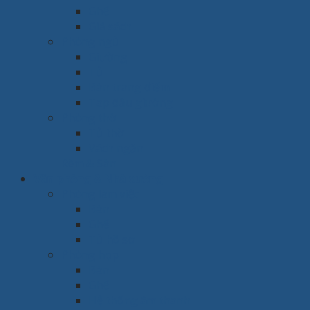
Ghế
Giá sách
Phòng ngủ
Giường
Tủ
Bàn trang điểm
Tap đầu giường
Phòng thờ
Tủ thờ
Vách ngăn
Rèm & Sàn
Văn phòng & Nhà xưởng
Phòng làm việc
Bàn
Ghế
Tủ hồ sơ
Phòng họp
Bàn
Ghế
Hệ thống âm thanh