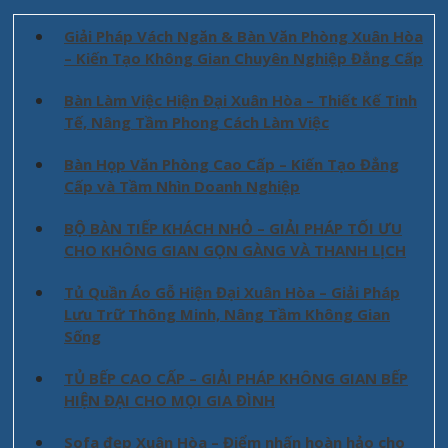
Giải Pháp Vách Ngăn & Bàn Văn Phòng Xuân Hòa
– Kiến Tạo Không Gian Chuyên Nghiệp Đẳng Cấp
Bàn Làm Việc Hiện Đại Xuân Hòa – Thiết Kế Tinh
Tế, Nâng Tầm Phong Cách Làm Việc
Bàn Họp Văn Phòng Cao Cấp – Kiến Tạo Đẳng
Cấp và Tầm Nhìn Doanh Nghiệp
BỘ BÀN TIẾP KHÁCH NHỎ – GIẢI PHÁP TỐI ƯU
CHO KHÔNG GIAN GỌN GÀNG VÀ THANH LỊCH
Tủ Quần Áo Gỗ Hiện Đại Xuân Hòa – Giải Pháp
Lưu Trữ Thông Minh, Nâng Tầm Không Gian
Sống
TỦ BẾP CAO CẤP – GIẢI PHÁP KHÔNG GIAN BẾP
HIỆN ĐẠI CHO MỌI GIA ĐÌNH
Sofa đẹp Xuân Hòa – Điểm nhấn hoàn hảo cho