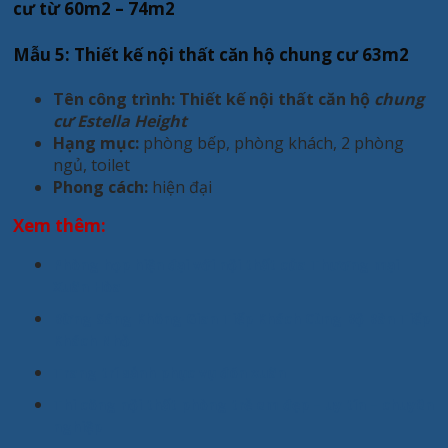
cư từ 60m2 – 74m2
Mẫu 5: Thiết kế nội thất căn hộ chung cư 63m2
Tên công trình: Thiết kế nội thất căn hộ
chung
cư Estella Height
Hạng mục:
phòng bếp, phòng khách, 2 phòng
ngủ, toilet
Phong cách:
hiện đại
Xem thêm:
Phòng họp hiện đại với nội thất của Thương mại
Xuân Hòa
Bừng Sáng Không Gian Tiếp Khách Cùng Bộ Bàn Tiếp
Khách Nhỏ
Trang trí sảnh phục vụ đón xuân
Thi công nội thất phòng trẻ em đẹp – uy tín – chuyên
nghiệp