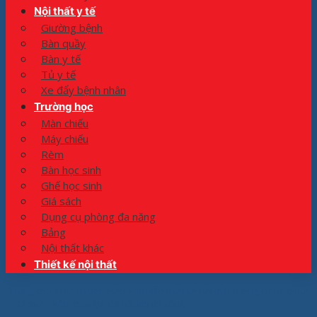
Nội thất y tế
Giường bệnh
Bàn quầy
Bàn y tế
Tủ y tế
Xe đẩy bệnh nhân
Trường học
Màn chiếu
Máy chiếu
Rèm
Bàn học sinh
Ghế học sinh
Giá sách
Dụng cụ phòng đa năng
Bảng
Nội thất khác
Thiết kế nội thất
Trang chủ
»
Dự án tiêu biểu
»
20 Mẫu thiết kế nội thất chung cư từ 35m2
– 120m2 – kèm báo giá chi tiết khi thi công