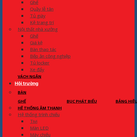
Ghế
Quầy lễ tân
Tủ giày
Kệ trang trí
Nội thất nhà xưởng
Ghế
Giá kệ
Bàn thao tác
Bếp ăn công nghiệp
Tủ locker
Xe đẩy
VÁCH NGĂN
Hội trường
BÀN
GHẾ
BỤC PHÁT BIỂU
BẢNG HIỆ
HỆ THỐNG ÂM THANH
Hệ thống trình chiếu
Tivi
Màn LED
Máy chiếu