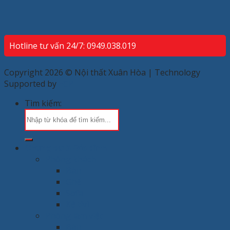
Hotline tư vấn 24/7: 0949.038.019
Copyright 2026 © Nội thất Xuân Hòa | Technology
Supported by
ECP
Tìm kiếm:
Chung cư & Gia đình
Phòng khách
Bàn
Ghế
Sofa
Kệ tivi
Phòng làm việc
Bàn