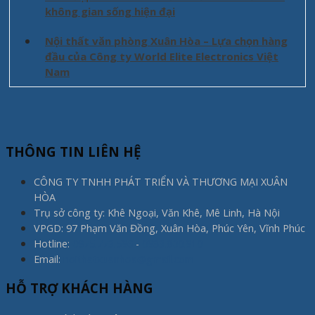
không gian sống hiện đại
Nội thất văn phòng Xuân Hòa – Lựa chọn hàng
đầu của Công ty World Elite Electronics Việt
Nam
THÔNG TIN LIÊN HỆ
CÔNG TY TNHH PHÁT TRIỂN VÀ THƯƠNG MẠI XUÂN
HÒA
Trụ sở công ty: Khê Ngoại, Văn Khê, Mê Linh, Hà Nội
VPGD: 97 Phạm Văn Đồng, Xuân Hòa, Phúc Yên, Vĩnh Phúc
Hotline:
0975.773.596
-
0983.800.910
Email:
noithatxuanhoa@gmail.com
HỖ TRỢ KHÁCH HÀNG