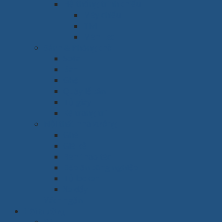
Hệ thống trình chiếu
Máy chiếu
Tivi
Màn Led
Sảnh & Phòng chờ
Sofa
Bàn
Ghế
Quầy lễ tân
Tủ giày
Kệ trang trí
Nội thất nhà xưởng
Ghế
Giá kệ
Bàn thao tác
Bếp ăn công nghiệp
Tủ locker
Xe đẩy
Vách ngăn
Hội trường
Bàn