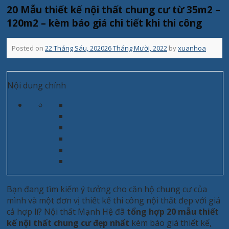
20 Mẫu thiết kế nội thất chung cư từ 35m2 –
120m2 – kèm báo giá chi tiết khi thi công
Posted on
22 Tháng Sáu, 2020
26 Tháng Mười, 2022
by
xuanhoa
Nội dung chính
Bạn đang tìm kiếm ý tưởng cho căn hộ chung cư của
mình và một đơn vị thiết kế thi công nội thất đẹp với giá
cả hợp lí? Nội thất Mạnh Hệ đã
tổng hợp 20 mẫu thiết
kế nội thất chung cư đẹp nhất
kèm báo giá thiết kế,