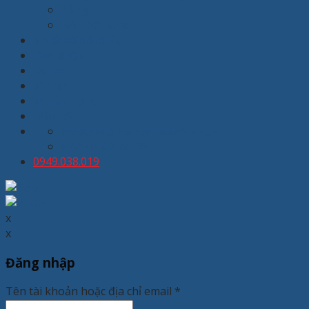
Bảng
Nội thất khác
Thiết kế nội thất
Giới thiệu
Dự án
Tin tức
Tuyển dụng
Liên hệ
kinhdoanh@thuongmaixuanhoa.com
8:00 - 19:00 T2 - T7
0949.038.019
x
x
Đăng nhập
Tên tài khoản hoặc địa chỉ email
*