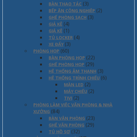
(3)
BÀN THAO TÁC
(2)
BẾP ĂN CÔNG NGHIỆP
(3)
GHẾ PHÒNG SẠCH
(4)
GIÁ KÊ
(1)
GIÁ KỆ
(4)
TỦ LOCKER
(3)
XE ĐẨY
(60)
PHÒNG HỌP
(22)
BÀN PHÒNG HỌP
(29)
GHẾ PHÒNG HỌP
(3)
HỆ THỐNG ÂM THANH
(6)
HỆ THỐNG TRÌNH CHIẾU
(2)
MÀN LED
(2)
MÁY CHIẾU
(2)
TIVI
PHÒNG LÀM VIỆC VĂN PHÒNG & NHÀ
(84)
XƯỞNG
(23)
BÀN VĂN PHÒNG
(29)
GHẾ VĂN PHÒNG
(32)
TỦ HỒ SƠ