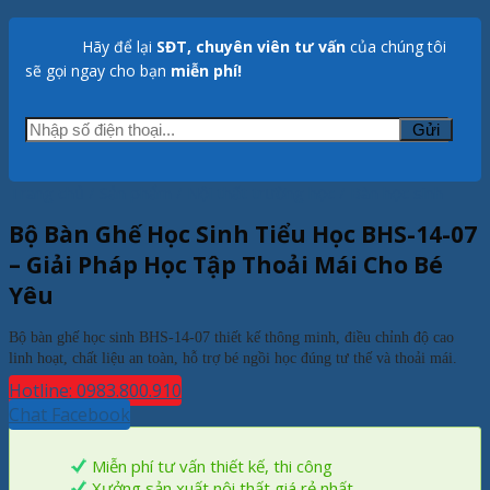
Hãy để lại
SĐT, chuyên viên tư vấn
của chúng tôi
sẽ gọi ngay cho bạn
miễn phí!
Trang chủ
/
Sản phẩm
/
Nội thất trường học
/
Bàn học sinh
Bộ Bàn Ghế Học Sinh Tiểu Học BHS-14-07
– Giải Pháp Học Tập Thoải Mái Cho Bé
Yêu
Bộ bàn ghế học sinh BHS-14-07 thiết kế thông minh, điều chỉnh độ cao
linh hoạt, chất liệu an toàn, hỗ trợ bé ngồi học đúng tư thế và thoải mái.
Hotline: 0983.800.910
Chat Facebook
Miễn phí tư vấn thiết kế, thi công
Xưởng sản xuất nội thất giá rẻ nhất