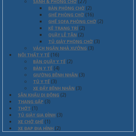
(27)
SẢNH & PHÒNG CHỜ
(2)
BÀN PHÒNG CHỜ
(16)
GHẾ PHÒNG CHỜ
(2)
GHẾ SOFA PHÒNG CHỜ
(2)
KỆ TRANG TRÍ
(2)
QUẦY LỄ TÂN
(3)
TỦ GIÀY PHÒNG CHỜ
(3)
VÁCH NGĂN NHÀ XƯỞNG
(16)
NỘI THẤT Y TẾ
(2)
BÀN QUẦY Y TẾ
(4)
BÀN Y TẾ
(3)
GIƯỜNG BỆNH NHÂN
(3)
TỦ Y TẾ
(3)
XE ĐẨY BỆNH NHÂN
(2)
SÂN KHẤU DI ĐỘNG
(3)
THANG GẤP
(1)
THỚT
(3)
TỦ GIÀY GIA ĐÌNH
(1)
XE CHỞ GHẾ
(2)
XE ĐẠP ĐỊA HÌNH