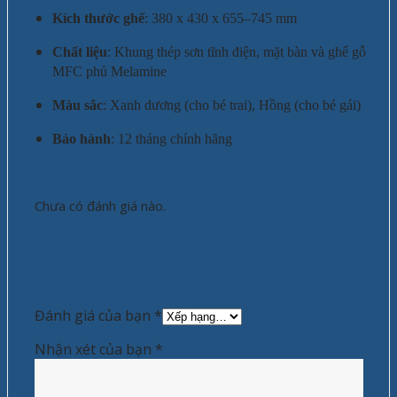
Kích thước ghế
: 380 x 430 x 655–745 mm
Chất liệu
: Khung thép sơn tĩnh điện, mặt bàn và ghế gỗ
MFC phủ Melamine
Màu sắc
: Xanh dương (cho bé trai), Hồng (cho bé gái)
Bảo hành
: 12 tháng chính hãng
Đánh giá
Chưa có đánh giá nào.
Hãy là người đầu tiên nhận xét “Bộ Bàn
Ghế Học Sinh Tiểu Học BHS-14-07 – Giải
Pháp Học Tập Thoải Mái Cho Bé Yêu”
Đánh giá của bạn
*
Nhận xét của bạn
*