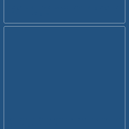
Ghế gấp Xuân Hòa GI-05-00B – Giải pháp ghế gấp bền
chắc cho trường học
Bàn Học Sinh Liền Giá Sách BHS-13-08 – Giải Pháp Học
Tập Thông Minh Cho Bé