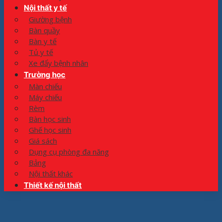
Nội thất y tế
Giường bệnh
Bàn quầy
Bàn y tế
Tủ y tế
Xe đẩy bệnh nhân
Trường học
Màn chiếu
Máy chiếu
Rèm
Bàn học sinh
Ghế học sinh
Giá sách
Dụng cụ phòng đa năng
Bảng
Nội thất khác
Thiết kế nội thất