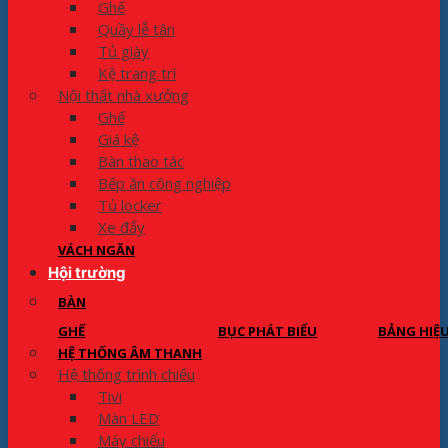
Ghế
Quầy lễ tân
Tủ giày
Kệ trang trí
Nội thất nhà xưởng
Ghế
Giá kệ
Bàn thao tác
Bếp ăn công nghiệp
Tủ locker
Xe đẩy
VÁCH NGĂN
Hội trường
BÀN
GHẾ
BỤC PHÁT BIỂU
BẢNG HIỆ
HỆ THỐNG ÂM THANH
Hệ thống trình chiếu
Tivi
Màn LED
Máy chiếu