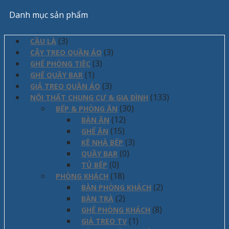
Danh mục sản phẩm
(3)
CẦU LÀ
(3)
CÂY TREO QUẦN ÁO
(3)
GHẾ PHÒNG TIỆC
(1)
GHẾ QUẦY BAR
(3)
GIÁ TREO QUẦN ÁO
(133)
NỘI THẤT CHUNG CƯ & GIA ĐÌNH
(30)
BẾP & PHÒNG ĂN
(12)
BÀN ĂN
(15)
GHẾ ĂN
(3)
KỆ NHÀ BẾP
(0)
QUẦY BAR
(0)
TỦ BẾP
(18)
PHÒNG KHÁCH
(2)
BÀN PHÒNG KHÁCH
(2)
BÀN TRÀ
(8)
GHẾ PHÒNG KHÁCH
(1)
GIÁ TREO TV