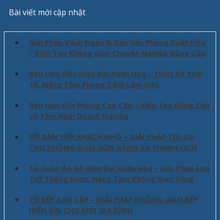
Bài viết mới cập nhật
Giải Pháp Vách Ngăn & Bàn Văn Phòng Xuân Hòa
– Kiến Tạo Không Gian Chuyên Nghiệp Đẳng Cấp
Bàn Làm Việc Hiện Đại Xuân Hòa – Thiết Kế Tinh
Tế, Nâng Tầm Phong Cách Làm Việc
Bàn Họp Văn Phòng Cao Cấp – Kiến Tạo Đẳng Cấp
và Tầm Nhìn Doanh Nghiệp
BỘ BÀN TIẾP KHÁCH NHỎ – GIẢI PHÁP TỐI ƯU
CHO KHÔNG GIAN GỌN GÀNG VÀ THANH LỊCH
Tủ Quần Áo Gỗ Hiện Đại Xuân Hòa – Giải Pháp Lưu
Trữ Thông Minh, Nâng Tầm Không Gian Sống
TỦ BẾP CAO CẤP – GIẢI PHÁP KHÔNG GIAN BẾP
HIỆN ĐẠI CHO MỌI GIA ĐÌNH