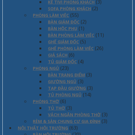
(3)
KỆ TIVI PHÒNG KHÁCH
(2)
SOFA PHÒNG KHÁCH
(55)
PHÒNG LÀM VIỆC
(2)
BÀN GIÁM ĐỐC
(1)
BÀN HỘC PHỤ
(11)
BÀN PHÒNG LÀM VIỆC
(5)
GHẾ GIÁM ĐỐC
(26)
GHẾ PHÒNG LÀM VIỆC
(6)
GIÁ SÁCH
(4)
TỦ GIÁM ĐỐC
(23)
PHÒNG NGỦ
(3)
BÀN TRANG ĐIỂM
(3)
GIƯỜNG NGỦ
(3)
TAP ĐẦU GIƯỜNG
(14)
TỦ PHÒNG NGỦ
(6)
PHÒNG THỜ
(3)
TỦ THỜ
(3)
VÁCH NGĂN PHÒNG THỜ
(3)
RÈM & SÀN CHUNG CƯ GIA ĐÌNH
(63)
NỘI THẤT HỘI TRƯỜNG
(20)
BÀN HỘI TRƯỜNG