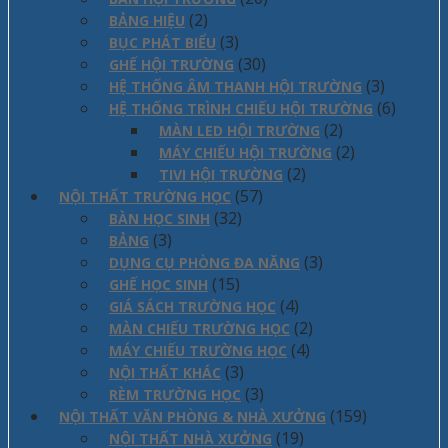
(2)
BẢNG HIỆU
(3)
BỤC PHÁT BIỂU
(30)
GHẾ HỘI TRƯỜNG
(3)
HỆ THỐNG ÂM THANH HỘI TRƯỜNG
(6)
HỆ THỐNG TRÌNH CHIẾU HỘI TRƯỜNG
(2)
MÀN LED HỘI TRƯỜNG
(2)
MÁY CHIẾU HỘI TRƯỜNG
(2)
TIVI HỘI TRƯỜNG
(57)
NỘI THẤT TRƯỜNG HỌC
(32)
BÀN HỌC SINH
(3)
BẢNG
(3)
DỤNG CỤ PHÒNG ĐA NĂNG
(15)
GHẾ HỌC SINH
(4)
GIÁ SÁCH TRƯỜNG HỌC
(2)
MÀN CHIẾU TRƯỜNG HỌC
(4)
MÁY CHIẾU TRƯỜNG HỌC
(3)
NỘI THẤT KHÁC
(3)
RÈM TRƯỜNG HỌC
(159)
NỘI THẤT VĂN PHÒNG & NHÀ XƯỞNG
(19)
NỘI THẤT NHÀ XƯỞNG