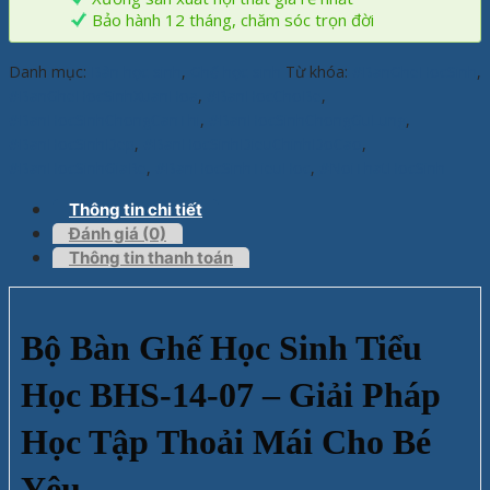
Bảo hành 12 tháng, chăm sóc trọn đời
Danh mục:
Bàn học sinh
,
Ghế học sinh
Từ khóa:
#BanGheHocSinh
,
#BanGheHocSinhXuanHoa
,
#BanHocChoBe
,
#BanHocSinhChongCanThi
,
#BanHocSinhChongGuLung
,
#BanHocSinhDep
,
#BanHocSinhDieuChinhDoCao
,
#BanHocSinhGiaRe
,
#BanHocSinhTieuHoc
,
#NoiThatHocSinh
Thông tin chi tiết
Đánh giá (0)
Thông tin thanh toán
Bộ Bàn Ghế Học Sinh Tiểu
Học BHS-14-07 – Giải Pháp
Học Tập Thoải Mái Cho Bé
Yêu