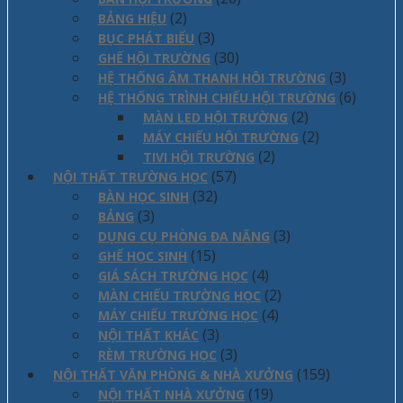
(2)
BẢNG HIỆU
(3)
BỤC PHÁT BIỂU
(30)
GHẾ HỘI TRƯỜNG
(3)
HỆ THỐNG ÂM THANH HỘI TRƯỜNG
(6)
HỆ THỐNG TRÌNH CHIẾU HỘI TRƯỜNG
(2)
MÀN LED HỘI TRƯỜNG
(2)
MÁY CHIẾU HỘI TRƯỜNG
(2)
TIVI HỘI TRƯỜNG
(57)
NỘI THẤT TRƯỜNG HỌC
(32)
BÀN HỌC SINH
(3)
BẢNG
(3)
DỤNG CỤ PHÒNG ĐA NĂNG
(15)
GHẾ HỌC SINH
(4)
GIÁ SÁCH TRƯỜNG HỌC
(2)
MÀN CHIẾU TRƯỜNG HỌC
(4)
MÁY CHIẾU TRƯỜNG HỌC
(3)
NỘI THẤT KHÁC
(3)
RÈM TRƯỜNG HỌC
(159)
NỘI THẤT VĂN PHÒNG & NHÀ XƯỞNG
(19)
NỘI THẤT NHÀ XƯỞNG