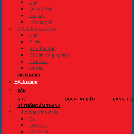
Ghế
Quầy lễ tân
Tủ giày
Kệ trang trí
Nội thất nhà xưởng
Ghế
Giá kệ
Bàn thao tác
Bếp ăn công nghiệp
Tủ locker
Xe đẩy
VÁCH NGĂN
Hội trường
BÀN
GHẾ
BỤC PHÁT BIỂU
BẢNG HIỆ
HỆ THỐNG ÂM THANH
Hệ thống trình chiếu
Tivi
Màn LED
Máy chiếu