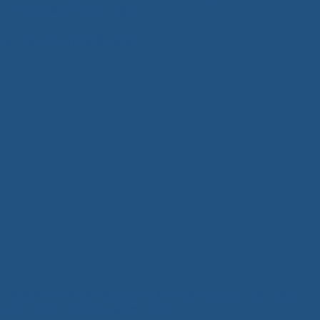
GỌN GÀNG VÀ THANH LỊCH
6 Tháng Mười Một, 2025
Tủ Quần Áo Gỗ Hiện Đại Xuân Hòa – Giải Pháp Lưu Trữ Thông
Minh, Nâng Tầm Không Gian Sống