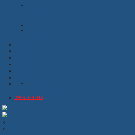
Bàn học sinh
Ghế học sinh
Giá sách
Dụng cụ phòng đa năng
Bảng
Nội thất khác
Thiết kế nội thất
Giới thiệu
Dự án
Tin tức
Tuyển dụng
Liên hệ
kinhdoanh@thuongmaixuanhoa.com
8:00 - 19:00 T2 - T7
0949.038.019
x
x