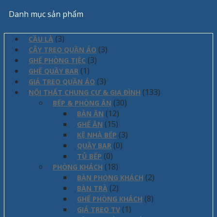
Danh mục sản phẩm
(3)
CẦU LÀ
(3)
CÂY TREO QUẦN ÁO
(3)
GHẾ PHÒNG TIỆC
(1)
GHẾ QUẦY BAR
(3)
GIÁ TREO QUẦN ÁO
(133)
NỘI THẤT CHUNG CƯ & GIA ĐÌNH
(30)
BẾP & PHÒNG ĂN
(12)
BÀN ĂN
(15)
GHẾ ĂN
(3)
KỆ NHÀ BẾP
(0)
QUẦY BAR
(0)
TỦ BẾP
(18)
PHÒNG KHÁCH
(2)
BÀN PHÒNG KHÁCH
(2)
BÀN TRÀ
(8)
GHẾ PHÒNG KHÁCH
(1)
GIÁ TREO TV