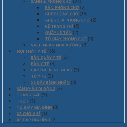
(27)
SẢNH & PHÒNG CHỜ
(2)
BÀN PHÒNG CHỜ
(16)
GHẾ PHÒNG CHỜ
(2)
GHẾ SOFA PHÒNG CHỜ
(2)
KỆ TRANG TRÍ
(2)
QUẦY LỄ TÂN
(3)
TỦ GIÀY PHÒNG CHỜ
(3)
VÁCH NGĂN NHÀ XƯỞNG
(16)
NỘI THẤT Y TẾ
(2)
BÀN QUẦY Y TẾ
(4)
BÀN Y TẾ
(3)
GIƯỜNG BỆNH NHÂN
(3)
TỦ Y TẾ
(3)
XE ĐẨY BỆNH NHÂN
(2)
SÂN KHẤU DI ĐỘNG
(3)
THANG GẤP
(1)
THỚT
(3)
TỦ GIÀY GIA ĐÌNH
(1)
XE CHỞ GHẾ
(2)
XE ĐẠP ĐỊA HÌNH