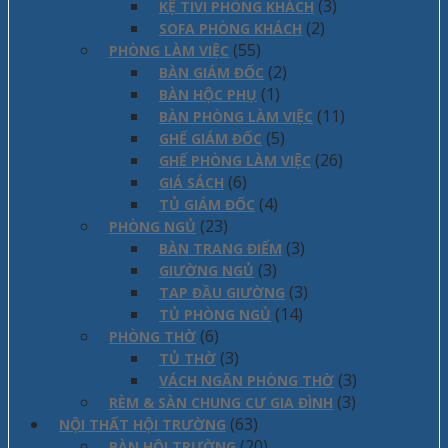
(3)
KỆ TIVI PHÒNG KHÁCH
(2)
SOFA PHÒNG KHÁCH
(55)
PHÒNG LÀM VIỆC
(2)
BÀN GIÁM ĐỐC
(1)
BÀN HỘC PHỤ
(11)
BÀN PHÒNG LÀM VIỆC
(5)
GHẾ GIÁM ĐỐC
(26)
GHẾ PHÒNG LÀM VIỆC
(6)
GIÁ SÁCH
(4)
TỦ GIÁM ĐỐC
(23)
PHÒNG NGỦ
(3)
BÀN TRANG ĐIỂM
(3)
GIƯỜNG NGỦ
(3)
TAP ĐẦU GIƯỜNG
(14)
TỦ PHÒNG NGỦ
(6)
PHÒNG THỜ
(3)
TỦ THỜ
(3)
VÁCH NGĂN PHÒNG THỜ
(3)
RÈM & SÀN CHUNG CƯ GIA ĐÌNH
(63)
NỘI THẤT HỘI TRƯỜNG
(20)
BÀN HỘI TRƯỜNG