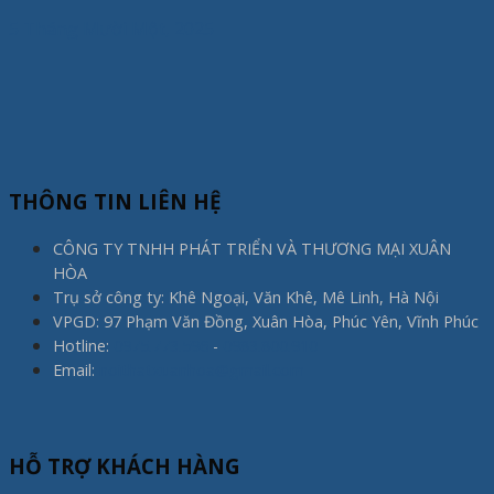
5 Tháng Mười Một, 2025
THÔNG TIN LIÊN HỆ
CÔNG TY TNHH PHÁT TRIỂN VÀ THƯƠNG MẠI XUÂN
HÒA
Trụ sở công ty: Khê Ngoại, Văn Khê, Mê Linh, Hà Nội
VPGD: 97 Phạm Văn Đồng, Xuân Hòa, Phúc Yên, Vĩnh Phúc
Hotline:
0975.773.596
-
0983.800.910
Email:
noithatxuanhoa@gmail.com
HỖ TRỢ KHÁCH HÀNG