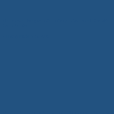
Bàn Họp Văn Phòng Cao Cấp – Kiến Tạo Đẳng Cấp và Tầm Nhìn
Doanh Nghiệp
7 Tháng Mười Một, 2025
BỘ BÀN TIẾP KHÁCH NHỎ – GIẢI PHÁP TỐI ƯU CHO KHÔNG GIAN