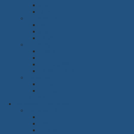
Sofa
Kệ tivi
Phòng làm việc
Bàn
Ghế
Giá sách
Phòng ngủ
Giường
Tủ
Bàn trang điểm
Tap đầu giường
Phòng thờ
Tủ thờ
Vách ngăn
Rèm & Sàn
Văn phòng & Nhà xưởng
Phòng làm việc
Bàn
Ghế
Tủ hồ sơ