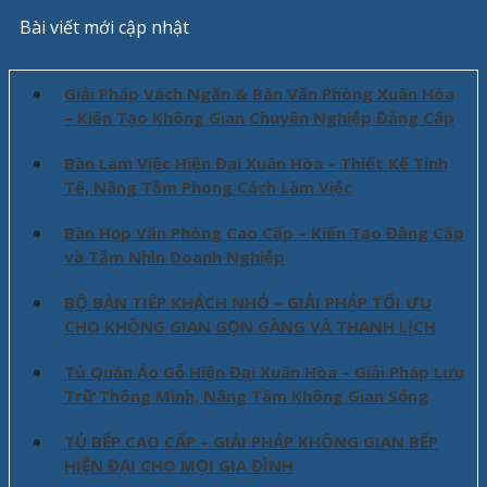
Bài viết mới cập nhật
Giải Pháp Vách Ngăn & Bàn Văn Phòng Xuân Hòa
– Kiến Tạo Không Gian Chuyên Nghiệp Đẳng Cấp
Bàn Làm Việc Hiện Đại Xuân Hòa – Thiết Kế Tinh
Tế, Nâng Tầm Phong Cách Làm Việc
Bàn Họp Văn Phòng Cao Cấp – Kiến Tạo Đẳng Cấp
và Tầm Nhìn Doanh Nghiệp
BỘ BÀN TIẾP KHÁCH NHỎ – GIẢI PHÁP TỐI ƯU
CHO KHÔNG GIAN GỌN GÀNG VÀ THANH LỊCH
Tủ Quần Áo Gỗ Hiện Đại Xuân Hòa – Giải Pháp Lưu
Trữ Thông Minh, Nâng Tầm Không Gian Sống
TỦ BẾP CAO CẤP – GIẢI PHÁP KHÔNG GIAN BẾP
HIỆN ĐẠI CHO MỌI GIA ĐÌNH