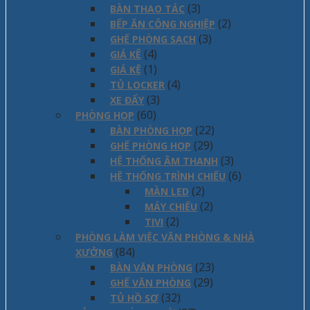
(3)
BÀN THAO TÁC
(2)
BẾP ĂN CÔNG NGHIỆP
(3)
GHẾ PHÒNG SẠCH
(4)
GIÁ KÊ
(1)
GIÁ KỆ
(4)
TỦ LOCKER
(3)
XE ĐẨY
(60)
PHÒNG HỌP
(22)
BÀN PHÒNG HỌP
(29)
GHẾ PHÒNG HỌP
(3)
HỆ THỐNG ÂM THANH
(6)
HỆ THỐNG TRÌNH CHIẾU
(2)
MÀN LED
(2)
MÁY CHIẾU
(2)
TIVI
PHÒNG LÀM VIỆC VĂN PHÒNG & NHÀ
(84)
XƯỞNG
(23)
BÀN VĂN PHÒNG
(29)
GHẾ VĂN PHÒNG
(32)
TỦ HỒ SƠ