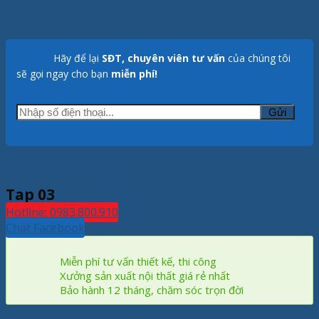
Hãy để lại
SĐT, chuyên viên tư vấn
của chúng tôi
sẽ gọi ngay cho bạn
miễn phí!
Trang chủ
/
Sản phẩm
/
Nội thất Chung cư & Gia đình
/
Phòng
ngủ
/
Tap đầu giường
Tap 03
Hotline: 0983.800.910
Chat Facebook
Miễn phí tư vấn thiết kế, thi công
Xưởng sản xuất nội thất giá rẻ nhất
Bảo hành 12 tháng, chăm sóc trọn đời