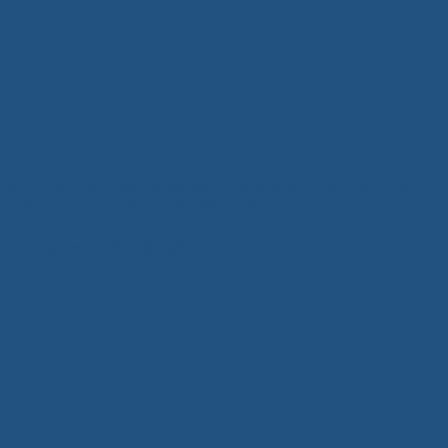
Giải Pháp Vách Ngăn & Bàn Văn Phòng Xuân Hòa – Kiến Tạo
Không Gian Chuyên Nghiệp Đẳng Cấp
10 Tháng Mười Một, 2025