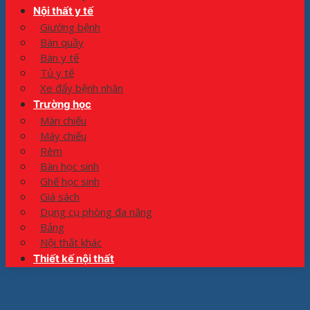
Nội thất y tế
Giường bệnh
Bàn quầy
Bàn y tế
Tủ y tế
Xe đẩy bệnh nhân
Trường học
Màn chiếu
Máy chiếu
Rèm
Bàn học sinh
Ghế học sinh
Giá sách
Dụng cụ phòng đa năng
Bảng
Nội thất khác
Thiết kế nội thất