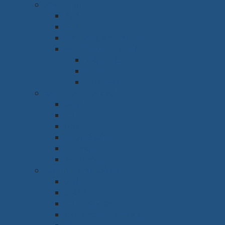
Phòng họp
Bàn
Ghế
Hệ thống âm thanh
Hệ thống trình chiếu
Máy chiếu
Tivi
Màn Led
Sảnh & Phòng chờ
Sofa
Bàn
Ghế
Quầy lễ tân
Tủ giày
Kệ trang trí
Nội thất nhà xưởng
Ghế
Giá kệ
Bàn thao tác
Bếp ăn công nghiệp