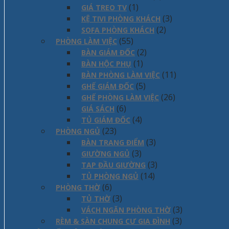
(1)
GIÁ TREO TV
(3)
KỆ TIVI PHÒNG KHÁCH
(2)
SOFA PHÒNG KHÁCH
(55)
PHÒNG LÀM VIỆC
(2)
BÀN GIÁM ĐỐC
(1)
BÀN HỘC PHỤ
(11)
BÀN PHÒNG LÀM VIỆC
(5)
GHẾ GIÁM ĐỐC
(26)
GHẾ PHÒNG LÀM VIỆC
(6)
GIÁ SÁCH
(4)
TỦ GIÁM ĐỐC
(23)
PHÒNG NGỦ
(3)
BÀN TRANG ĐIỂM
(3)
GIƯỜNG NGỦ
(3)
TAP ĐẦU GIƯỜNG
(14)
TỦ PHÒNG NGỦ
(6)
PHÒNG THỜ
(3)
TỦ THỜ
(3)
VÁCH NGĂN PHÒNG THỜ
(3)
RÈM & SÀN CHUNG CƯ GIA ĐÌNH