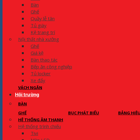
Bàn
Ghế
Quầy lễ tân
Tủ giày
Kệ trang trí
Nội thất nhà xưởng
Ghế
Giá kệ
Bàn thao tác
Bếp ăn công nghiệp
Tủ locker
Xe đẩy
VÁCH NGĂN
Hội trường
BÀN
GHẾ
BỤC PHÁT BIỂU
BẢNG HIỆ
HỆ THỐNG ÂM THANH
Hệ thống trình chiếu
Tivi