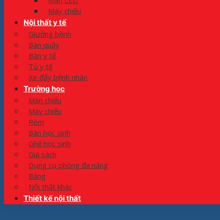
Màn LED
Máy chiếu
Nội thất y tế
Giường bệnh
Bàn quầy
Bàn y tế
Tủ y tế
Xe đẩy bệnh nhân
Trường học
Màn chiếu
Máy chiếu
Rèm
Bàn học sinh
Ghế học sinh
Giá sách
Dụng cụ phòng đa năng
Bảng
Nội thất khác
Thiết kế nội thất