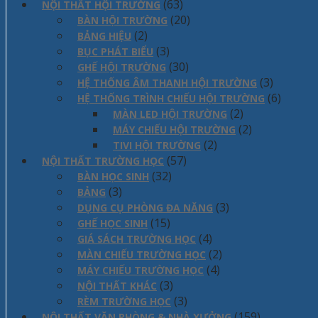
(63)
NỘI THẤT HỘI TRƯỜNG
(20)
BÀN HỘI TRƯỜNG
(2)
BẢNG HIỆU
(3)
BỤC PHÁT BIỂU
(30)
GHẾ HỘI TRƯỜNG
(3)
HỆ THỐNG ÂM THANH HỘI TRƯỜNG
(6)
HỆ THỐNG TRÌNH CHIẾU HỘI TRƯỜNG
(2)
MÀN LED HỘI TRƯỜNG
(2)
MÁY CHIẾU HỘI TRƯỜNG
(2)
TIVI HỘI TRƯỜNG
(57)
NỘI THẤT TRƯỜNG HỌC
(32)
BÀN HỌC SINH
(3)
BẢNG
(3)
DỤNG CỤ PHÒNG ĐA NĂNG
(15)
GHẾ HỌC SINH
(4)
GIÁ SÁCH TRƯỜNG HỌC
(2)
MÀN CHIẾU TRƯỜNG HỌC
(4)
MÁY CHIẾU TRƯỜNG HỌC
(3)
NỘI THẤT KHÁC
(3)
RÈM TRƯỜNG HỌC
(159)
NỘI THẤT VĂN PHÒNG & NHÀ XƯỞNG