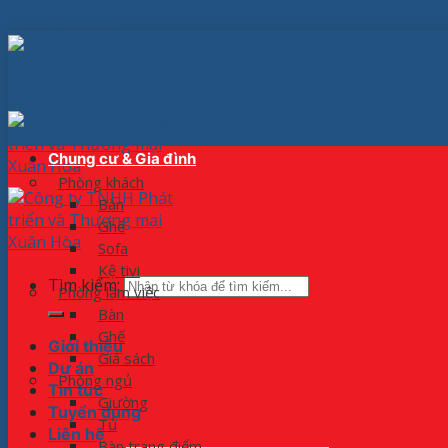
Skip to content
Chung cư & Gia đình
Phòng khách
Bàn
Ghế
Sofa
Kệ tivi
Tìm kiếm:
Phòng làm việc
Bàn
Ghế
Giới thiệu
Giá sách
Dự án
Phòng ngủ
Tin tức
Giường
Tuyển dụng
Tủ
Liên hệ
Bàn trang điểm