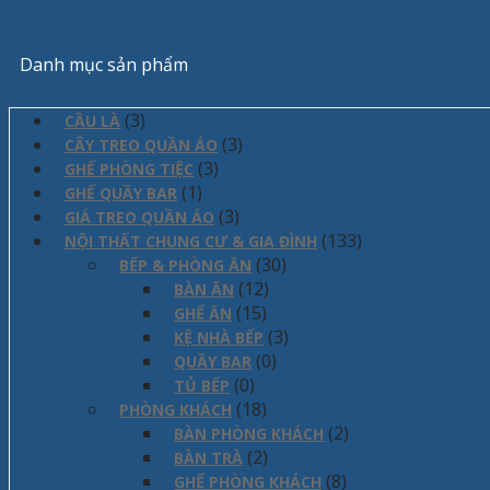
Danh mục sản phẩm
(3)
CẦU LÀ
(3)
CÂY TREO QUẦN ÁO
(3)
GHẾ PHÒNG TIỆC
(1)
GHẾ QUẦY BAR
(3)
GIÁ TREO QUẦN ÁO
(133)
NỘI THẤT CHUNG CƯ & GIA ĐÌNH
(30)
BẾP & PHÒNG ĂN
(12)
BÀN ĂN
(15)
GHẾ ĂN
(3)
KỆ NHÀ BẾP
(0)
QUẦY BAR
(0)
TỦ BẾP
(18)
PHÒNG KHÁCH
(2)
BÀN PHÒNG KHÁCH
(2)
BÀN TRÀ
(8)
GHẾ PHÒNG KHÁCH