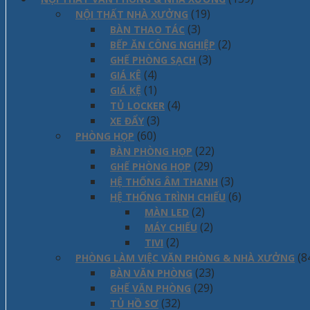
(19)
NỘI THẤT NHÀ XƯỞNG
(3)
BÀN THAO TÁC
(2)
BẾP ĂN CÔNG NGHIỆP
(3)
GHẾ PHÒNG SẠCH
(4)
GIÁ KÊ
(1)
GIÁ KỆ
(4)
TỦ LOCKER
(3)
XE ĐẨY
(60)
PHÒNG HỌP
(22)
BÀN PHÒNG HỌP
(29)
GHẾ PHÒNG HỌP
(3)
HỆ THỐNG ÂM THANH
(6)
HỆ THỐNG TRÌNH CHIẾU
(2)
MÀN LED
(2)
MÁY CHIẾU
(2)
TIVI
(8
PHÒNG LÀM VIỆC VĂN PHÒNG & NHÀ XƯỞNG
(23)
BÀN VĂN PHÒNG
(29)
GHẾ VĂN PHÒNG
(32)
TỦ HỒ SƠ