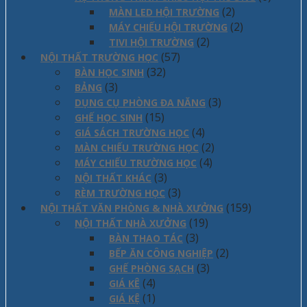
(2)
MÀN LED HỘI TRƯỜNG
(2)
MÁY CHIẾU HỘI TRƯỜNG
(2)
TIVI HỘI TRƯỜNG
(57)
NỘI THẤT TRƯỜNG HỌC
(32)
BÀN HỌC SINH
(3)
BẢNG
(3)
DỤNG CỤ PHÒNG ĐA NĂNG
(15)
GHẾ HỌC SINH
(4)
GIÁ SÁCH TRƯỜNG HỌC
(2)
MÀN CHIẾU TRƯỜNG HỌC
(4)
MÁY CHIẾU TRƯỜNG HỌC
(3)
NỘI THẤT KHÁC
(3)
RÈM TRƯỜNG HỌC
(159)
NỘI THẤT VĂN PHÒNG & NHÀ XƯỞNG
(19)
NỘI THẤT NHÀ XƯỞNG
(3)
BÀN THAO TÁC
(2)
BẾP ĂN CÔNG NGHIỆP
(3)
GHẾ PHÒNG SẠCH
(4)
GIÁ KÊ
(1)
GIÁ KỆ