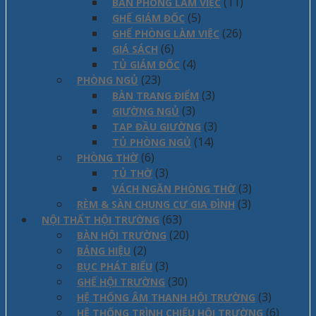
(11)
BÀN PHÒNG LÀM VIỆC
(5)
GHẾ GIÁM ĐỐC
(26)
GHẾ PHÒNG LÀM VIỆC
(6)
GIÁ SÁCH
(4)
TỦ GIÁM ĐỐC
(23)
PHÒNG NGỦ
(3)
BÀN TRANG ĐIỂM
(3)
GIƯỜNG NGỦ
(3)
TAP ĐẦU GIƯỜNG
(14)
TỦ PHÒNG NGỦ
(6)
PHÒNG THỜ
(3)
TỦ THỜ
(3)
VÁCH NGĂN PHÒNG THỜ
(3)
RÈM & SÀN CHUNG CƯ GIA ĐÌNH
(63)
NỘI THẤT HỘI TRƯỜNG
(20)
BÀN HỘI TRƯỜNG
(2)
BẢNG HIỆU
(3)
BỤC PHÁT BIỂU
(30)
GHẾ HỘI TRƯỜNG
(3)
HỆ THỐNG ÂM THANH HỘI TRƯỜNG
(6)
HỆ THỐNG TRÌNH CHIẾU HỘI TRƯỜNG