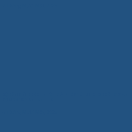
7 Tháng Mười Một, 2025
BỘ BÀN TIẾP KHÁCH NHỎ – GIẢI PHÁP TỐI ƯU CHO KHÔNG GIAN
GỌN GÀNG VÀ THANH LỊCH
6 Tháng Mười Một, 2025