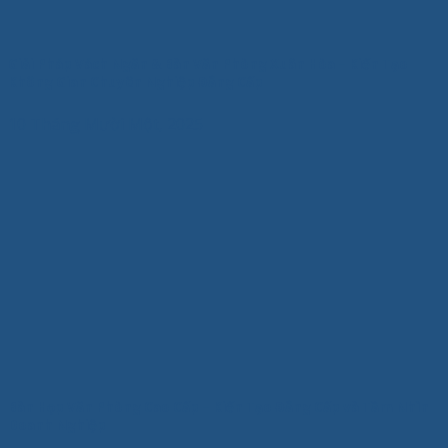
Giải Pháp Vách Ngăn & Bàn Văn Phòng Xuân Hòa – Kiến Tạo
Không Gian Chuyên Nghiệp Đẳng Cấp
10 Tháng Mười Một, 2025
Bàn Họp Văn Phòng Cao Cấp – Kiến Tạo Đẳng Cấp và Tầm Nhìn
Doanh Nghiệp