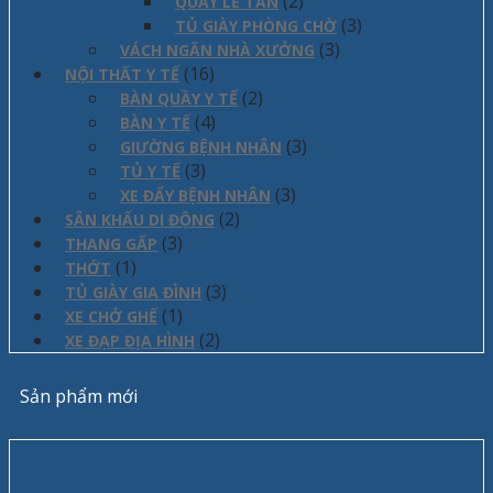
(2)
QUẦY LỄ TÂN
(3)
TỦ GIÀY PHÒNG CHỜ
(3)
VÁCH NGĂN NHÀ XƯỞNG
(16)
NỘI THẤT Y TẾ
(2)
BÀN QUẦY Y TẾ
(4)
BÀN Y TẾ
(3)
GIƯỜNG BỆNH NHÂN
(3)
TỦ Y TẾ
(3)
XE ĐẨY BỆNH NHÂN
(2)
SÂN KHẤU DI ĐỘNG
(3)
THANG GẤP
(1)
THỚT
(3)
TỦ GIÀY GIA ĐÌNH
(1)
XE CHỞ GHẾ
(2)
XE ĐẠP ĐỊA HÌNH
Sản phẩm mới