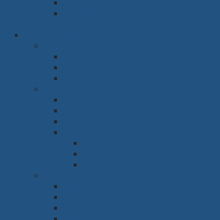
Tủ thờ
Vách ngăn
Rèm & Sàn
Văn phòng & Nhà xưởng
Phòng làm việc
Bàn
Ghế
Tủ hồ sơ
Phòng họp
Bàn
Ghế
Hệ thống âm thanh
Hệ thống trình chiếu
Máy chiếu
Tivi
Màn Led
Sảnh & Phòng chờ
Sofa
Bàn
Ghế
Quầy lễ tân