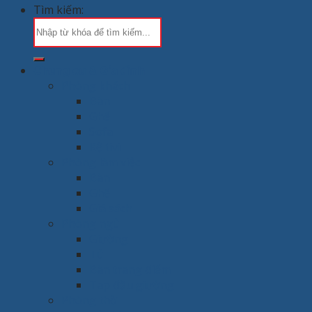
Tìm kiếm:
Chung cư & Gia đình
Phòng khách
Bàn
Ghế
Sofa
Kệ tivi
Phòng làm việc
Bàn
Ghế
Giá sách
Phòng ngủ
Giường
Tủ
Bàn trang điểm
Tap đầu giường
Phòng thờ