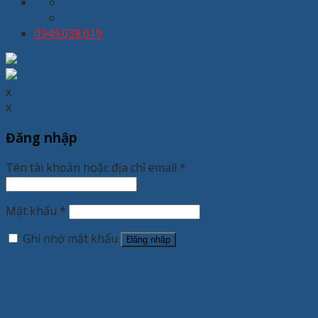
kinhdoanh@thuongmaixuanhoa.com
8:00 - 19:00 T2 - T7
0949.038.019
x
x
Đăng nhập
Tên tài khoản hoặc địa chỉ email
*
Mật khẩu
*
Ghi nhớ mật khẩu
Đăng nhập
Quên mật khẩu?