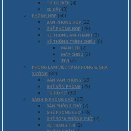
(4)
TỦ LOCKER
(3)
XE ĐẨY
(60)
PHÒNG HỌP
(22)
BÀN PHÒNG HỌP
(29)
GHẾ PHÒNG HỌP
(3)
HỆ THỐNG ÂM THANH
(6)
HỆ THỐNG TRÌNH CHIẾU
(2)
MÀN LED
(2)
MÁY CHIẾU
(2)
TIVI
PHÒNG LÀM VIỆC VĂN PHÒNG & NHÀ
(84)
XƯỞNG
(23)
BÀN VĂN PHÒNG
(29)
GHẾ VĂN PHÒNG
(32)
TỦ HỒ SƠ
(27)
SẢNH & PHÒNG CHỜ
(2)
BÀN PHÒNG CHỜ
(16)
GHẾ PHÒNG CHỜ
(2)
GHẾ SOFA PHÒNG CHỜ
(2)
KỆ TRANG TRÍ