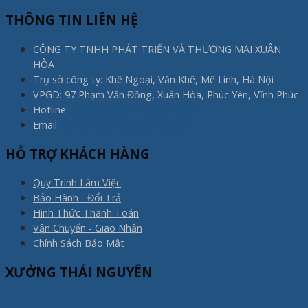
THÔNG TIN LIÊN HỆ
CÔNG TY TNHH PHÁT TRIỂN VÀ THƯƠNG MẠI XUÂN
HÒA
Trụ sở công ty: Khê Ngoại, Văn Khê, Mê Linh, Hà Nội
VPGD: 97 Phạm Văn Đồng, Xuân Hòa, Phúc Yên, Vĩnh Phúc
Hotline:
0975.773.596
-
0983.800.910
Email:
noithatxuanhoa@gmail.com
HỖ TRỢ KHÁCH HÀNG
Quy Trình Làm Việc
Bảo Hành - Đổi Trả
Hình Thức Thanh Toán
Vận Chuyển - Giao Nhận
Chính Sách Bảo Mật
XƯỞNG THÁI NGUYÊN