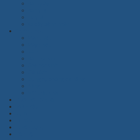
Bàn quầy
Bàn y tế
Tủ y tế
Xe đẩy bệnh nhân
Trường học
Màn chiếu
Máy chiếu
Rèm
Bàn học sinh
Ghế học sinh
Giá sách
Dụng cụ phòng đa năng
Bảng
Nội thất khác
Thiết kế nội thất
Giới thiệu
Dự án
Tin tức
Tuyển dụng
Liên hệ