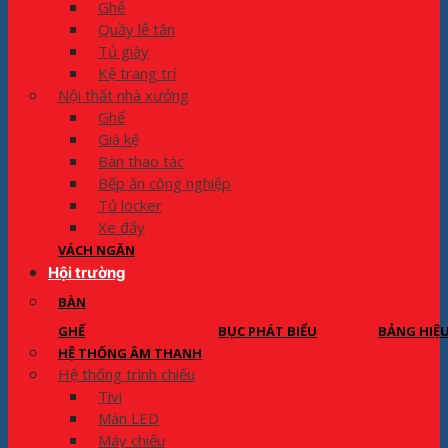
Ghế
Quầy lễ tân
Tủ giày
Kệ trang trí
Nội thất nhà xưởng
Ghế
Giá kệ
Bàn thao tác
Bếp ăn công nghiệp
Tủ locker
Xe đẩy
VÁCH NGĂN
Hội trường
BÀN
GHẾ
BỤC PHÁT BIỂU
BẢNG HIỆ
HỆ THỐNG ÂM THANH
Hệ thống trình chiếu
Tivi
Màn LED
Máy chiếu