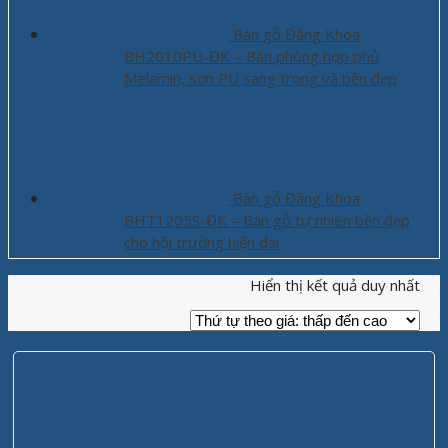
Bàn gỗ Đăng Khoa
BH2010PU-ĐK – Bàn phòng họp phủ
Melamin, sơn PU sang trọng và bền đẹp
Bàn gỗ Đăng Khoa
BHT1205S-ĐK – Bàn gỗ tự nhiên bền đẹp
cho hội trường hiện đại
Hiển thị kết quả duy nhất