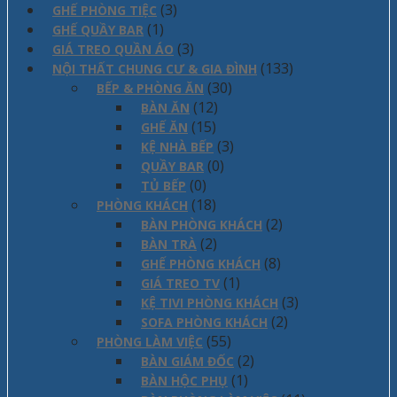
(3)
GHẾ PHÒNG TIỆC
(1)
GHẾ QUẦY BAR
(3)
GIÁ TREO QUẦN ÁO
(133)
NỘI THẤT CHUNG CƯ & GIA ĐÌNH
(30)
BẾP & PHÒNG ĂN
(12)
BÀN ĂN
(15)
GHẾ ĂN
(3)
KỆ NHÀ BẾP
(0)
QUẦY BAR
(0)
TỦ BẾP
(18)
PHÒNG KHÁCH
(2)
BÀN PHÒNG KHÁCH
(2)
BÀN TRÀ
(8)
GHẾ PHÒNG KHÁCH
(1)
GIÁ TREO TV
(3)
KỆ TIVI PHÒNG KHÁCH
(2)
SOFA PHÒNG KHÁCH
(55)
PHÒNG LÀM VIỆC
(2)
BÀN GIÁM ĐỐC
(1)
BÀN HỘC PHỤ