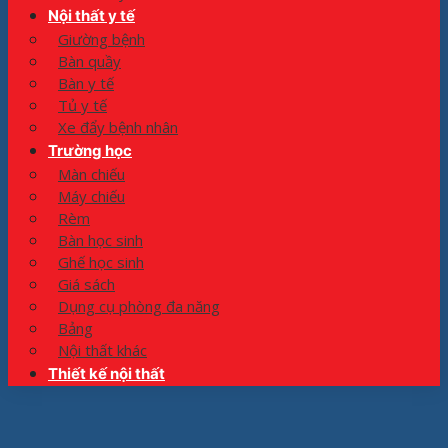
Nội thất y tế
Giường bệnh
Bàn quầy
Bàn y tế
Tủ y tế
Xe đẩy bệnh nhân
Trường học
Màn chiếu
Máy chiếu
Rèm
Bàn học sinh
Ghế học sinh
Giá sách
Dụng cụ phòng đa năng
Bảng
Nội thất khác
Thiết kế nội thất