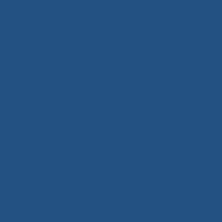
Tủ Quần Áo Gỗ Hiện Đại Xuân Hòa – Giải Pháp Lưu Trữ Thông
Minh, Nâng Tầm Không Gian Sống
5 Tháng Mười Một, 2025