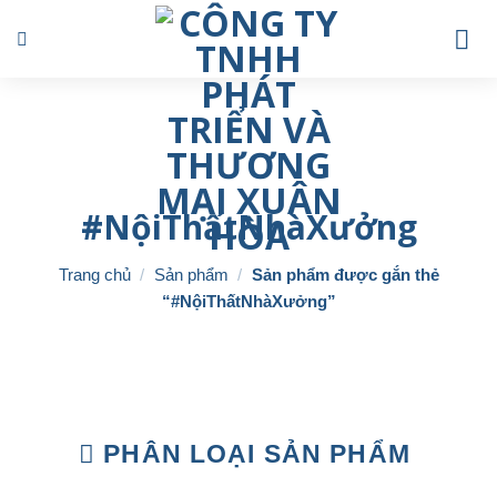
Skip
to
content
#NộiThấtNhàXưởng
Trang chủ
/
Sản phẩm
/
Sản phẩm được gắn thẻ
“#NộiThấtNhàXưởng”
PHÂN LOẠI SẢN PHẨM