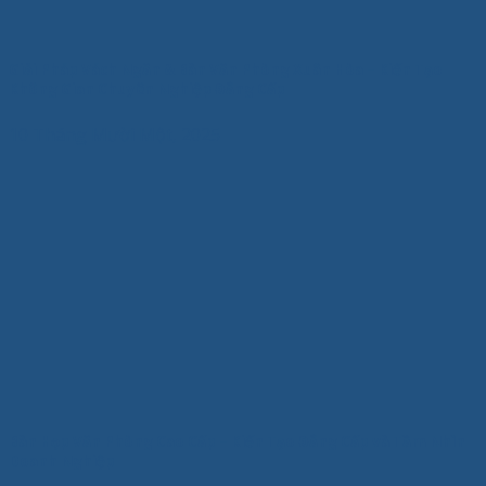
Giải Pháp Vách Ngăn & Bàn Văn Phòng Xuân Hòa – Kiến Tạo
Không Gian Chuyên Nghiệp Đẳng Cấp
10 Tháng Mười Một, 2025
Bàn Họp Văn Phòng Cao Cấp – Kiến Tạo Đẳng Cấp và Tầm Nhìn
Doanh Nghiệp