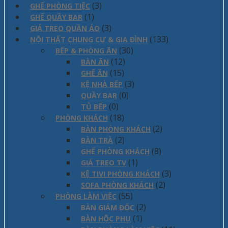
(3)
GHẾ PHÒNG TIỆC
(1)
GHẾ QUẦY BAR
(3)
GIÁ TREO QUẦN ÁO
(133)
NỘI THẤT CHUNG CƯ & GIA ĐÌNH
(30)
BẾP & PHÒNG ĂN
(12)
BÀN ĂN
(15)
GHẾ ĂN
(3)
KỆ NHÀ BẾP
(0)
QUẦY BAR
(0)
TỦ BẾP
(18)
PHÒNG KHÁCH
(2)
BÀN PHÒNG KHÁCH
(2)
BÀN TRÀ
(8)
GHẾ PHÒNG KHÁCH
(1)
GIÁ TREO TV
(3)
KỆ TIVI PHÒNG KHÁCH
(2)
SOFA PHÒNG KHÁCH
(55)
PHÒNG LÀM VIỆC
(2)
BÀN GIÁM ĐỐC
(1)
BÀN HỘC PHỤ