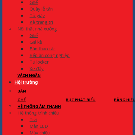
Ghế
Quầy lễ tân
Tủ giày
Kệ trang trí
Nội thất nhà xưởng
Ghế
Giá kệ
Bàn thao tác
Bếp ăn công nghiệp
Tủ locker
Xe đẩy
VÁCH NGĂN
Hội trường
BÀN
GHẾ
BỤC PHÁT BIỂU
BẢNG HIỆ
HỆ THỐNG ÂM THANH
Hệ thống trình chiếu
Tivi
Màn LED
Máy chiếu