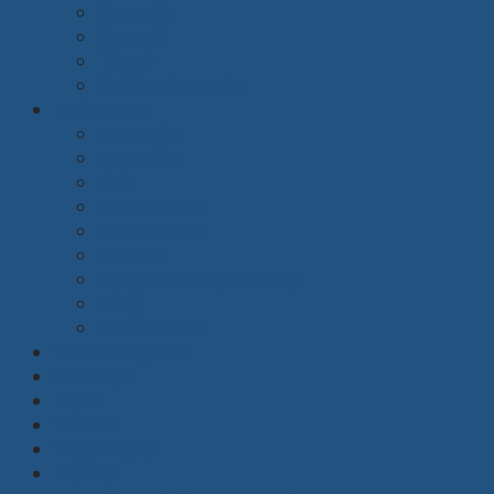
Bàn quầy
Bàn y tế
Tủ y tế
Xe đẩy bệnh nhân
Trường học
Màn chiếu
Máy chiếu
Rèm
Bàn học sinh
Ghế học sinh
Giá sách
Dụng cụ phòng đa năng
Bảng
Nội thất khác
Thiết kế nội thất
Giới thiệu
Dự án
Tin tức
Tuyển dụng
Liên hệ