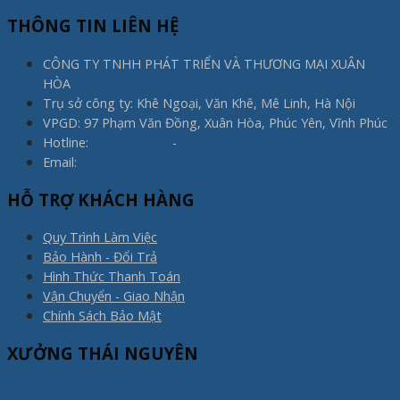
THÔNG TIN LIÊN HỆ
CÔNG TY TNHH PHÁT TRIỂN VÀ THƯƠNG MẠI XUÂN
HÒA
Trụ sở công ty: Khê Ngoại, Văn Khê, Mê Linh, Hà Nội
VPGD: 97 Phạm Văn Đồng, Xuân Hòa, Phúc Yên, Vĩnh Phúc
Hotline:
0975.773.596
-
0983.800.910
Email:
noithatxuanhoa@gmail.com
HỖ TRỢ KHÁCH HÀNG
Quy Trình Làm Việc
Bảo Hành - Đổi Trả
Hình Thức Thanh Toán
Vận Chuyển - Giao Nhận
Chính Sách Bảo Mật
XƯỞNG THÁI NGUYÊN