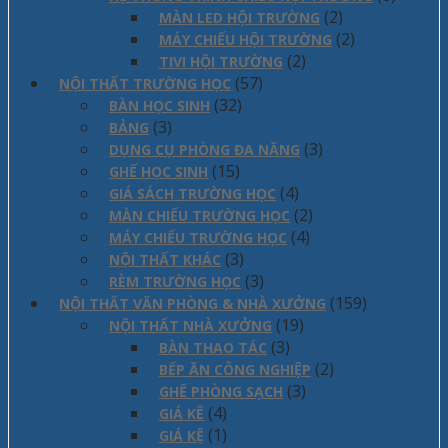
(2)
MÀN LED HỘI TRƯỜNG
(2)
MÁY CHIẾU HỘI TRƯỜNG
(2)
TIVI HỘI TRƯỜNG
(57)
NỘI THẤT TRƯỜNG HỌC
(32)
BÀN HỌC SINH
(3)
BẢNG
(3)
DỤNG CỤ PHÒNG ĐA NĂNG
(15)
GHẾ HỌC SINH
(4)
GIÁ SÁCH TRƯỜNG HỌC
(2)
MÀN CHIẾU TRƯỜNG HỌC
(4)
MÁY CHIẾU TRƯỜNG HỌC
(3)
NỘI THẤT KHÁC
(3)
RÈM TRƯỜNG HỌC
(159)
NỘI THẤT VĂN PHÒNG & NHÀ XƯỞNG
(19)
NỘI THẤT NHÀ XƯỞNG
(3)
BÀN THAO TÁC
(2)
BẾP ĂN CÔNG NGHIỆP
(3)
GHẾ PHÒNG SẠCH
(4)
GIÁ KÊ
(1)
GIÁ KỆ