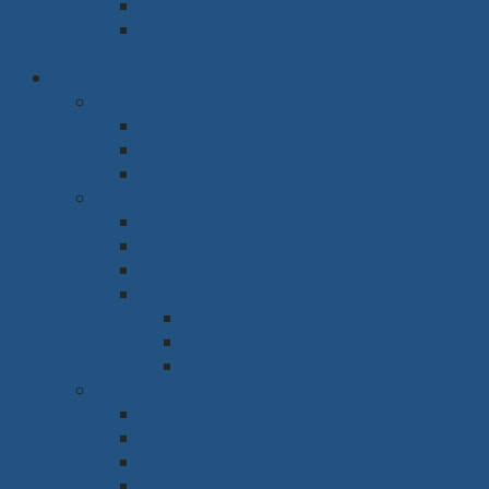
Tủ thờ
Vách ngăn
Rèm & Sàn
Văn phòng & Nhà xưởng
Phòng làm việc
Bàn
Ghế
Tủ hồ sơ
Phòng họp
Bàn
Ghế
Hệ thống âm thanh
Hệ thống trình chiếu
Máy chiếu
Tivi
Màn Led
Sảnh & Phòng chờ
Sofa
Bàn
Ghế
Quầy lễ tân