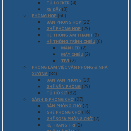
(4)
TỦ LOCKER
(3)
XE ĐẨY
(60)
PHÒNG HỌP
(22)
BÀN PHÒNG HỌP
(29)
GHẾ PHÒNG HỌP
(3)
HỆ THỐNG ÂM THANH
(6)
HỆ THỐNG TRÌNH CHIẾU
(2)
MÀN LED
(2)
MÁY CHIẾU
(2)
TIVI
PHÒNG LÀM VIỆC VĂN PHÒNG & NHÀ
(84)
XƯỞNG
(23)
BÀN VĂN PHÒNG
(29)
GHẾ VĂN PHÒNG
(32)
TỦ HỒ SƠ
(27)
SẢNH & PHÒNG CHỜ
(2)
BÀN PHÒNG CHỜ
(16)
GHẾ PHÒNG CHỜ
(2)
GHẾ SOFA PHÒNG CHỜ
(2)
KỆ TRANG TRÍ