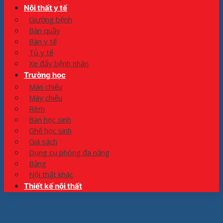
Nội thất y tế
Giường bệnh
Bàn quầy
Bàn y tế
Tủ y tế
Xe đẩy bệnh nhân
Trường học
Màn chiếu
Máy chiếu
Rèm
Bàn học sinh
Ghế học sinh
Giá sách
Dụng cụ phòng đa năng
Bảng
Nội thất khác
Thiết kế nội thất