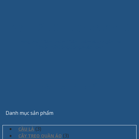
#NộiThấtCôngCộngXuânHòa
Trang chủ
/
Sản phẩm
/
Sản phẩm được gắn thẻ
“#NộiThấtCôngCộngXuânHòa”
Phân loại sản phẩm
Danh mục sản phẩm
(3)
CẦU LÀ
(3)
CÂY TREO QUẦN ÁO