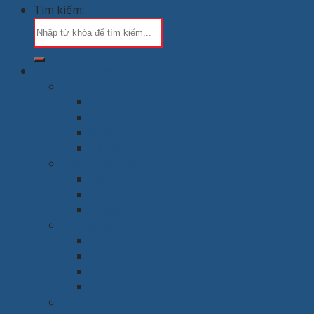
Tìm kiếm:
Chung cư & Gia đình
Phòng khách
Bàn
Ghế
Sofa
Kệ tivi
Phòng làm việc
Bàn
Ghế
Giá sách
Phòng ngủ
Giường
Tủ
Bàn trang điểm
Tap đầu giường
Phòng thờ