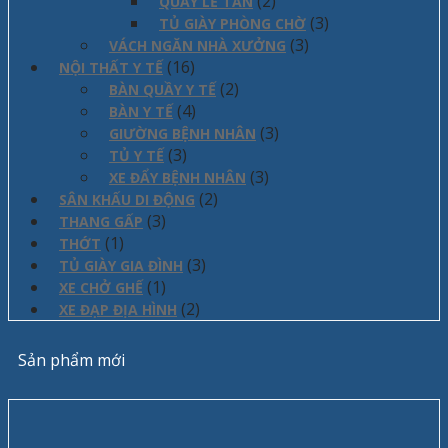
(2)
QUẦY LỄ TÂN
(3)
TỦ GIÀY PHÒNG CHỜ
(3)
VÁCH NGĂN NHÀ XƯỞNG
(16)
NỘI THẤT Y TẾ
(2)
BÀN QUẦY Y TẾ
(4)
BÀN Y TẾ
(3)
GIƯỜNG BỆNH NHÂN
(3)
TỦ Y TẾ
(3)
XE ĐẨY BỆNH NHÂN
(2)
SÂN KHẤU DI ĐỘNG
(3)
THANG GẤP
(1)
THỚT
(3)
TỦ GIÀY GIA ĐÌNH
(1)
XE CHỞ GHẾ
(2)
XE ĐẠP ĐỊA HÌNH
Sản phẩm mới