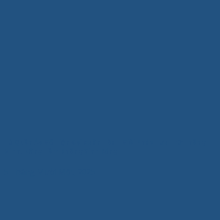
Tủ Quần Áo Gỗ Hiện Đại Xuân Hòa – Giải Pháp Lưu Trữ Thông
Minh, Nâng Tầm Không Gian Sống
5 Tháng Mười Một, 2025