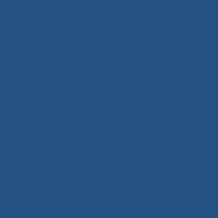
7 Tháng Mười Một, 2025
BỘ BÀN TIẾP KHÁCH NHỎ – GIẢI PHÁP TỐI ƯU CHO KHÔNG GIAN
GỌN GÀNG VÀ THANH LỊCH
6 Tháng Mười Một, 2025