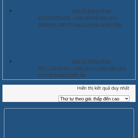
Bàn gỗ Đăng Khoa
BH2010PU-ĐK – Bàn phòng họp phủ
Melamin, sơn PU sang trọng và bền đẹp
Bàn gỗ Đăng Khoa
BHT1205S-ĐK – Bàn gỗ tự nhiên bền đẹp
cho hội trường hiện đại
Hiển thị kết quả duy nhất