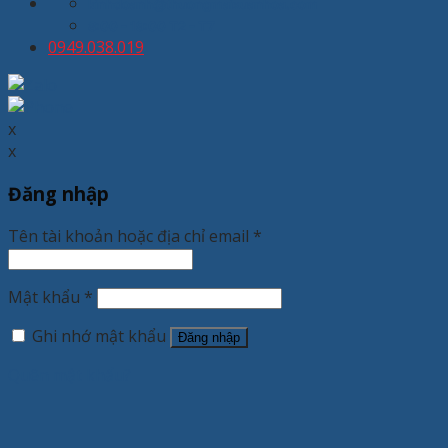
kinhdoanh@thuongmaixuanhoa.com
8:00 - 19:00 T2 - T7
0949.038.019
x
x
Đăng nhập
Tên tài khoản hoặc địa chỉ email
*
Mật khẩu
*
Ghi nhớ mật khẩu
Đăng nhập
Quên mật khẩu?