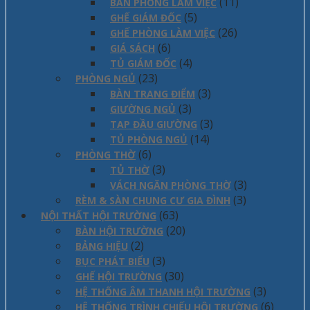
(11)
BÀN PHÒNG LÀM VIỆC
(5)
GHẾ GIÁM ĐỐC
(26)
GHẾ PHÒNG LÀM VIỆC
(6)
GIÁ SÁCH
(4)
TỦ GIÁM ĐỐC
(23)
PHÒNG NGỦ
(3)
BÀN TRANG ĐIỂM
(3)
GIƯỜNG NGỦ
(3)
TAP ĐẦU GIƯỜNG
(14)
TỦ PHÒNG NGỦ
(6)
PHÒNG THỜ
(3)
TỦ THỜ
(3)
VÁCH NGĂN PHÒNG THỜ
(3)
RÈM & SÀN CHUNG CƯ GIA ĐÌNH
(63)
NỘI THẤT HỘI TRƯỜNG
(20)
BÀN HỘI TRƯỜNG
(2)
BẢNG HIỆU
(3)
BỤC PHÁT BIỂU
(30)
GHẾ HỘI TRƯỜNG
(3)
HỆ THỐNG ÂM THANH HỘI TRƯỜNG
(6)
HỆ THỐNG TRÌNH CHIẾU HỘI TRƯỜNG