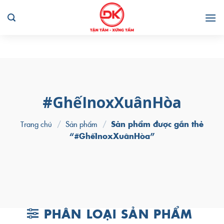
Skip
to
content
#GhếInoxXuânHòa
Trang chủ
/
Sản phẩm
/
Sản phẩm được gắn thẻ
“#GhếInoxXuânHòa”
PHÂN LOẠI SẢN PHẨM