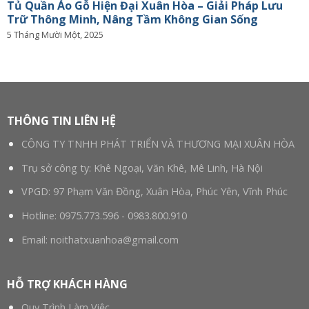
Tủ Quần Áo Gỗ Hiện Đại Xuân Hòa – Giải Pháp Lưu
Trữ Thông Minh, Nâng Tầm Không Gian Sống
5 Tháng Mười Một, 2025
THÔNG TIN LIÊN HỆ
CÔNG TY TNHH PHÁT TRIỂN VÀ THƯƠNG MẠI XUÂN HÒA
Trụ sở công ty: Khê Ngoại, Văn Khê, Mê Linh, Hà Nội
VPGD: 97 Phạm Văn Đồng, Xuân Hòa, Phúc Yên, Vĩnh Phúc
Hotline:
0975.773.596
-
0983.800.910
Email:
noithatxuanhoa@gmail.com
HỖ TRỢ KHÁCH HÀNG
Quy Trình Làm Việc