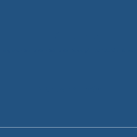
#Ghế chân quỳ
Trang chủ
/
Sản phẩm
/
Sản phẩm được gắn thẻ “#Ghế chân quỳ
Phân loại sản phẩm