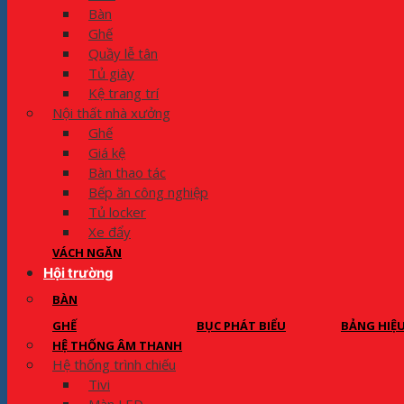
Bàn
Ghế
Quầy lễ tân
Tủ giày
Kệ trang trí
Nội thất nhà xưởng
Ghế
Giá kệ
Bàn thao tác
Bếp ăn công nghiệp
Tủ locker
Xe đẩy
VÁCH NGĂN
Hội trường
BÀN
GHẾ
BỤC PHÁT BIỂU
BẢNG HIỆ
HỆ THỐNG ÂM THANH
Hệ thống trình chiếu
Tivi