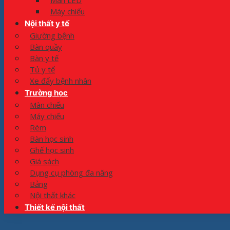
Màn LED
Máy chiếu
Nội thất y tế
Giường bệnh
Bàn quầy
Bàn y tế
Tủ y tế
Xe đẩy bệnh nhân
Trường học
Màn chiếu
Máy chiếu
Rèm
Bàn học sinh
Ghế học sinh
Giá sách
Dụng cụ phòng đa năng
Bảng
Nội thất khác
Thiết kế nội thất