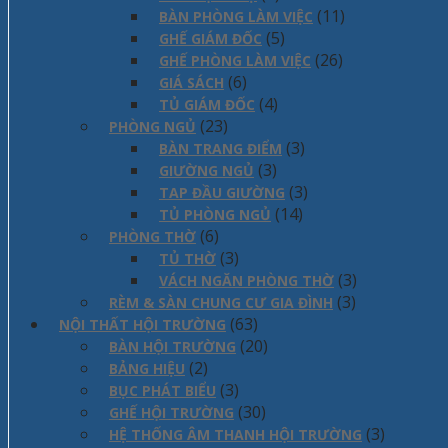
(11)
BÀN PHÒNG LÀM VIỆC
(5)
GHẾ GIÁM ĐỐC
(26)
GHẾ PHÒNG LÀM VIỆC
(6)
GIÁ SÁCH
(4)
TỦ GIÁM ĐỐC
(23)
PHÒNG NGỦ
(3)
BÀN TRANG ĐIỂM
(3)
GIƯỜNG NGỦ
(3)
TAP ĐẦU GIƯỜNG
(14)
TỦ PHÒNG NGỦ
(6)
PHÒNG THỜ
(3)
TỦ THỜ
(3)
VÁCH NGĂN PHÒNG THỜ
(3)
RÈM & SÀN CHUNG CƯ GIA ĐÌNH
(63)
NỘI THẤT HỘI TRƯỜNG
(20)
BÀN HỘI TRƯỜNG
(2)
BẢNG HIỆU
(3)
BỤC PHÁT BIỂU
(30)
GHẾ HỘI TRƯỜNG
(3)
HỆ THỐNG ÂM THANH HỘI TRƯỜNG