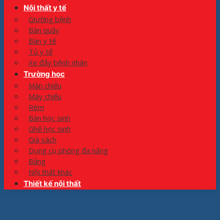
Nội thất y tế
Giường bệnh
Bàn quầy
Bàn y tế
Tủ y tế
Xe đẩy bệnh nhân
Trường học
Màn chiếu
Máy chiếu
Rèm
Bàn học sinh
Ghế học sinh
Giá sách
Dụng cụ phòng đa năng
Bảng
Nội thất khác
Thiết kế nội thất