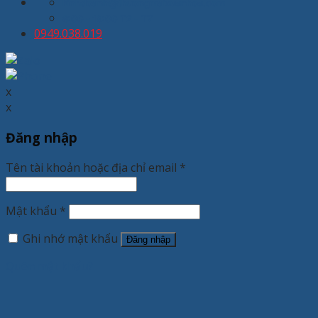
kinhdoanh@thuongmaixuanhoa.com
8:00 - 19:00 T2 - T7
0949.038.019
x
x
Đăng nhập
Tên tài khoản hoặc địa chỉ email
*
Mật khẩu
*
Ghi nhớ mật khẩu
Đăng nhập
Quên mật khẩu?