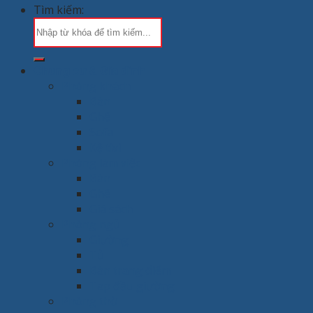
Tìm kiếm:
Chung cư & Gia đình
Phòng khách
Bàn
Ghế
Sofa
Kệ tivi
Phòng làm việc
Bàn
Ghế
Giá sách
Phòng ngủ
Giường
Tủ
Bàn trang điểm
Tap đầu giường
Phòng thờ