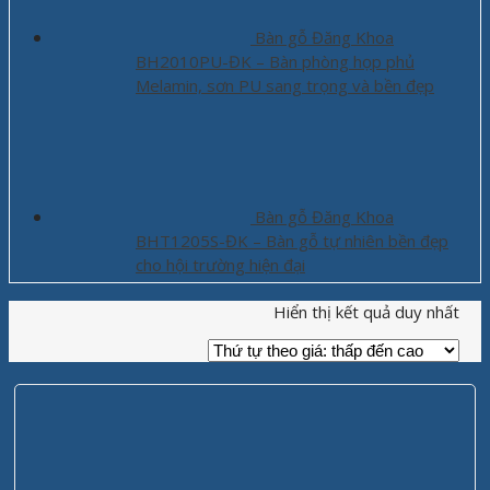
Bàn gỗ Đăng Khoa
BH2010PU-ĐK – Bàn phòng họp phủ
Melamin, sơn PU sang trọng và bền đẹp
Bàn gỗ Đăng Khoa
BHT1205S-ĐK – Bàn gỗ tự nhiên bền đẹp
cho hội trường hiện đại
Hiển thị kết quả duy nhất