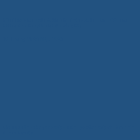
Giải Pháp Vách Ngăn & Bàn Văn Phòng Xuân Hòa – Kiến Tạo
Không Gian Chuyên Nghiệp Đẳng Cấp
10 Tháng Mười Một, 2025
Bàn Họp Văn Phòng Cao Cấp – Kiến Tạo Đẳng Cấp và Tầm Nhìn
Doanh Nghiệp