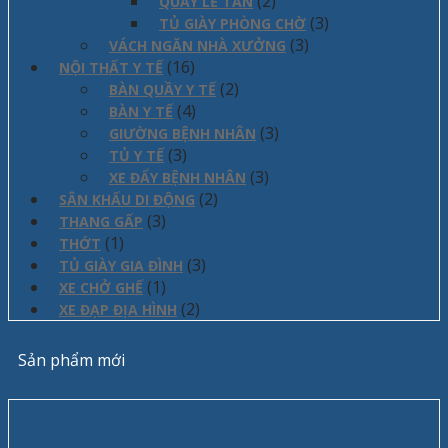
(2)
QUẦY LỄ TÂN
(3)
TỦ GIÀY PHÒNG CHỜ
(3)
VÁCH NGĂN NHÀ XƯỞNG
(16)
NỘI THẤT Y TẾ
(2)
BÀN QUẦY Y TẾ
(4)
BÀN Y TẾ
(3)
GIƯỜNG BỆNH NHÂN
(3)
TỦ Y TẾ
(3)
XE ĐẨY BỆNH NHÂN
(2)
SÂN KHẤU DI ĐỘNG
(3)
THANG GẤP
(1)
THỚT
(3)
TỦ GIÀY GIA ĐÌNH
(1)
XE CHỞ GHẾ
(2)
XE ĐẠP ĐỊA HÌNH
Sản phẩm mới