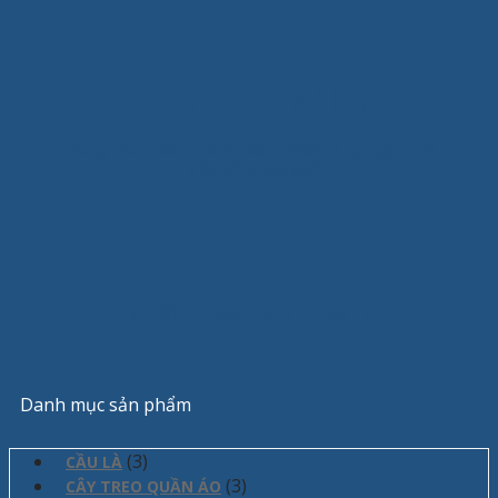
#BanPhongHop
Trang chủ
/
Sản phẩm
/
Sản phẩm được gắn thẻ
“#BanPhongHop”
Phân loại sản phẩm
Danh mục sản phẩm
(3)
CẦU LÀ
(3)
CÂY TREO QUẦN ÁO