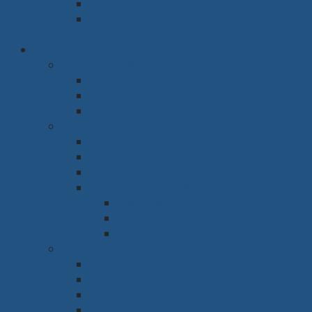
Tủ thờ
Vách ngăn
Rèm & Sàn
Văn phòng & Nhà xưởng
Phòng làm việc
Bàn
Ghế
Tủ hồ sơ
Phòng họp
Bàn
Ghế
Hệ thống âm thanh
Hệ thống trình chiếu
Máy chiếu
Tivi
Màn Led
Sảnh & Phòng chờ
Sofa
Bàn
Ghế
Quầy lễ tân