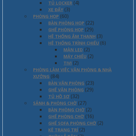
(4)
TỦ LOCKER
(3)
XE ĐẨY
(60)
PHÒNG HỌP
(22)
BÀN PHÒNG HỌP
(29)
GHẾ PHÒNG HỌP
(3)
HỆ THỐNG ÂM THANH
(6)
HỆ THỐNG TRÌNH CHIẾU
(2)
MÀN LED
(2)
MÁY CHIẾU
(2)
TIVI
PHÒNG LÀM VIỆC VĂN PHÒNG & NHÀ
(84)
XƯỞNG
(23)
BÀN VĂN PHÒNG
(29)
GHẾ VĂN PHÒNG
(32)
TỦ HỒ SƠ
(27)
SẢNH & PHÒNG CHỜ
(2)
BÀN PHÒNG CHỜ
(16)
GHẾ PHÒNG CHỜ
(2)
GHẾ SOFA PHÒNG CHỜ
(2)
KỆ TRANG TRÍ