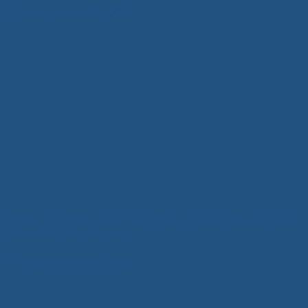
7 Tháng Mười Một, 2025
BỘ BÀN TIẾP KHÁCH NHỎ – GIẢI PHÁP TỐI ƯU CHO KHÔNG GIAN
GỌN GÀNG VÀ THANH LỊCH
6 Tháng Mười Một, 2025