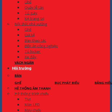
Ghế
Quầy lễ tân
Tủ giày
Kệ trang trí
Nội thất nhà xưởng
Ghế
Giá kệ
Bàn thao tác
Bếp ăn công nghiệp
Tủ locker
Xe đẩy
VÁCH NGĂN
Hội trường
BÀN
GHẾ
BỤC PHÁT BIỂU
BẢNG HIỆ
HỆ THỐNG ÂM THANH
Hệ thống trình chiếu
Tivi
Màn LED
Máy chiếu