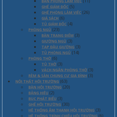
(11)
BÀN PHÒNG LÀM VIỆC
(5)
GHẾ GIÁM ĐỐC
(26)
GHẾ PHÒNG LÀM VIỆC
(6)
GIÁ SÁCH
(4)
TỦ GIÁM ĐỐC
(23)
PHÒNG NGỦ
(3)
BÀN TRANG ĐIỂM
(3)
GIƯỜNG NGỦ
(3)
TAP ĐẦU GIƯỜNG
(14)
TỦ PHÒNG NGỦ
(6)
PHÒNG THỜ
(3)
TỦ THỜ
(3)
VÁCH NGĂN PHÒNG THỜ
(3)
RÈM & SÀN CHUNG CƯ GIA ĐÌNH
(63)
NỘI THẤT HỘI TRƯỜNG
(20)
BÀN HỘI TRƯỜNG
(2)
BẢNG HIỆU
(3)
BỤC PHÁT BIỂU
(30)
GHẾ HỘI TRƯỜNG
(3)
HỆ THỐNG ÂM THANH HỘI TRƯỜNG
(6)
HỆ THỐNG TRÌNH CHIẾU HỘI TRƯỜNG