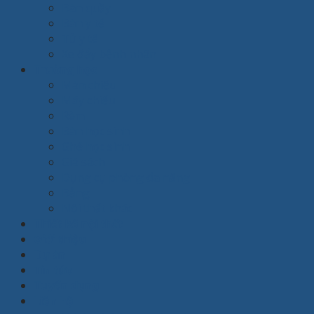
Bàn quầy
Bàn y tế
Tủ y tế
Xe đẩy bệnh nhân
Trường học
Màn chiếu
Máy chiếu
Rèm
Bàn học sinh
Ghế học sinh
Giá sách
Dụng cụ phòng đa năng
Bảng
Nội thất khác
Thiết kế nội thất
Giới thiệu
Dự án
Tin tức
Tuyển dụng
Liên hệ