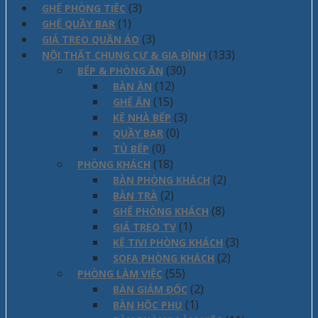
(3)
GHẾ PHÒNG TIỆC
(1)
GHẾ QUẦY BAR
(3)
GIÁ TREO QUẦN ÁO
(133)
NỘI THẤT CHUNG CƯ & GIA ĐÌNH
(30)
BẾP & PHÒNG ĂN
(12)
BÀN ĂN
(15)
GHẾ ĂN
(3)
KỆ NHÀ BẾP
(0)
QUẦY BAR
(0)
TỦ BẾP
(18)
PHÒNG KHÁCH
(2)
BÀN PHÒNG KHÁCH
(2)
BÀN TRÀ
(8)
GHẾ PHÒNG KHÁCH
(1)
GIÁ TREO TV
(3)
KỆ TIVI PHÒNG KHÁCH
(2)
SOFA PHÒNG KHÁCH
(55)
PHÒNG LÀM VIỆC
(2)
BÀN GIÁM ĐỐC
(1)
BÀN HỘC PHỤ