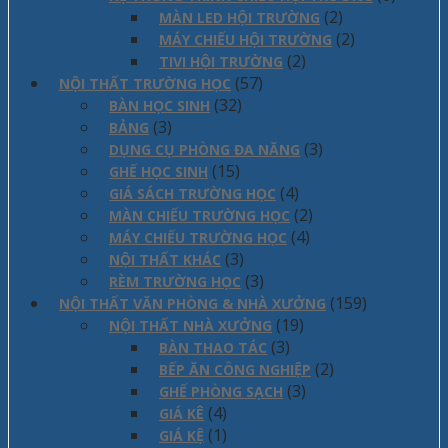
(2)
MÀN LED HỘI TRƯỜNG
(2)
MÁY CHIẾU HỘI TRƯỜNG
(2)
TIVI HỘI TRƯỜNG
(57)
NỘI THẤT TRƯỜNG HỌC
(32)
BÀN HỌC SINH
(3)
BẢNG
(3)
DỤNG CỤ PHÒNG ĐA NĂNG
(15)
GHẾ HỌC SINH
(4)
GIÁ SÁCH TRƯỜNG HỌC
(2)
MÀN CHIẾU TRƯỜNG HỌC
(4)
MÁY CHIẾU TRƯỜNG HỌC
(3)
NỘI THẤT KHÁC
(3)
RÈM TRƯỜNG HỌC
(159)
NỘI THẤT VĂN PHÒNG & NHÀ XƯỞNG
(19)
NỘI THẤT NHÀ XƯỞNG
(3)
BÀN THAO TÁC
(2)
BẾP ĂN CÔNG NGHIỆP
(3)
GHẾ PHÒNG SẠCH
(4)
GIÁ KÊ
(1)
GIÁ KỆ