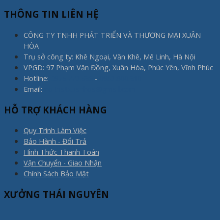
THÔNG TIN LIÊN HỆ
CÔNG TY TNHH PHÁT TRIỂN VÀ THƯƠNG MẠI XUÂN
HÒA
Trụ sở công ty: Khê Ngoại, Văn Khê, Mê Linh, Hà Nội
VPGD: 97 Phạm Văn Đồng, Xuân Hòa, Phúc Yên, Vĩnh Phúc
Hotline:
0975.773.596
-
0983.800.910
Email:
noithatxuanhoa@gmail.com
HỖ TRỢ KHÁCH HÀNG
Quy Trình Làm Việc
Bảo Hành - Đổi Trả
Hình Thức Thanh Toán
Vận Chuyển - Giao Nhận
Chính Sách Bảo Mật
XƯỞNG THÁI NGUYÊN