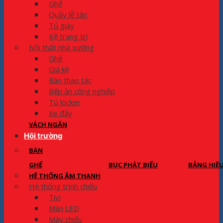
Ghế
Quầy lễ tân
Tủ giày
Kệ trang trí
Nội thất nhà xưởng
Ghế
Giá kệ
Bàn thao tác
Bếp ăn công nghiệp
Tủ locker
Xe đẩy
VÁCH NGĂN
Hội trường
BÀN
GHẾ
BỤC PHÁT BIỂU
BẢNG HIỆ
HỆ THỐNG ÂM THANH
Hệ thống trình chiếu
Tivi
Màn LED
Máy chiếu