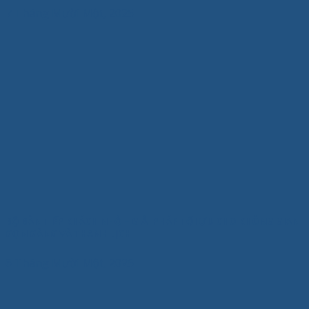
7 Tháng Mười Một, 2025
BỘ BÀN TIẾP KHÁCH NHỎ – GIẢI PHÁP TỐI ƯU CHO KHÔNG GIAN
GỌN GÀNG VÀ THANH LỊCH
6 Tháng Mười Một, 2025