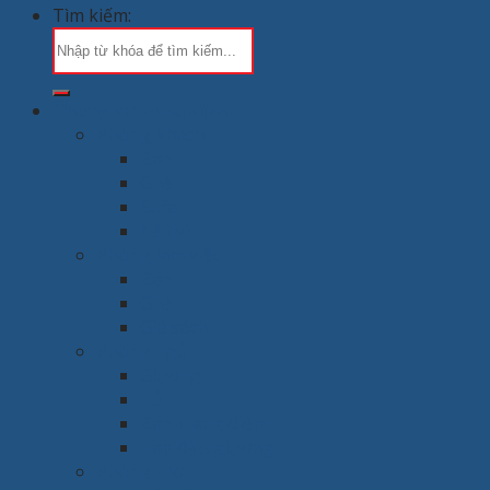
Tìm kiếm:
Chung cư & Gia đình
Phòng khách
Bàn
Ghế
Sofa
Kệ tivi
Phòng làm việc
Bàn
Ghế
Giá sách
Phòng ngủ
Giường
Tủ
Bàn trang điểm
Tap đầu giường
Phòng thờ