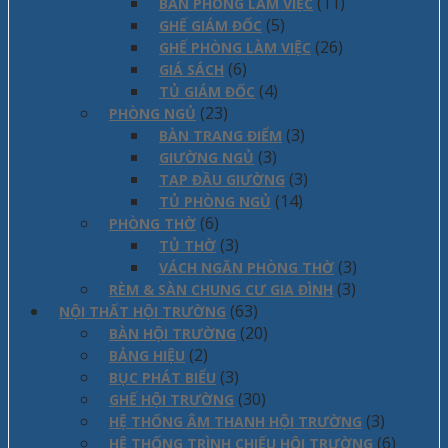
(11)
BÀN PHÒNG LÀM VIỆC
(5)
GHẾ GIÁM ĐỐC
(26)
GHẾ PHÒNG LÀM VIỆC
(6)
GIÁ SÁCH
(4)
TỦ GIÁM ĐỐC
(23)
PHÒNG NGỦ
(3)
BÀN TRANG ĐIỂM
(3)
GIƯỜNG NGỦ
(3)
TAP ĐẦU GIƯỜNG
(14)
TỦ PHÒNG NGỦ
(6)
PHÒNG THỜ
(3)
TỦ THỜ
(3)
VÁCH NGĂN PHÒNG THỜ
(3)
RÈM & SÀN CHUNG CƯ GIA ĐÌNH
(63)
NỘI THẤT HỘI TRƯỜNG
(20)
BÀN HỘI TRƯỜNG
(2)
BẢNG HIỆU
(3)
BỤC PHÁT BIỂU
(30)
GHẾ HỘI TRƯỜNG
(3)
HỆ THỐNG ÂM THANH HỘI TRƯỜNG
(6)
HỆ THỐNG TRÌNH CHIẾU HỘI TRƯỜNG