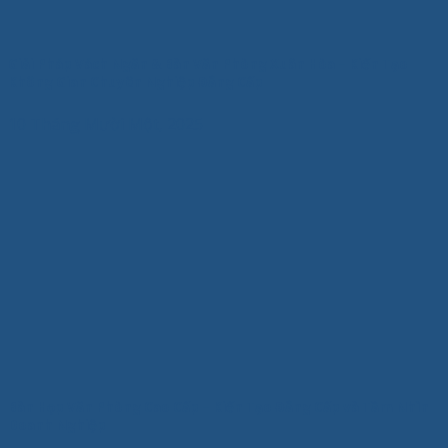
Giải Pháp Vách Ngăn & Bàn Văn Phòng Xuân Hòa – Kiến Tạo
Không Gian Chuyên Nghiệp Đẳng Cấp
10 Tháng Mười Một, 2025
Bàn Họp Văn Phòng Cao Cấp – Kiến Tạo Đẳng Cấp và Tầm Nhìn
Doanh Nghiệp