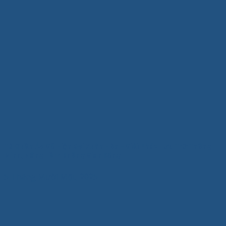
Tủ Quần Áo Gỗ Hiện Đại Xuân Hòa – Giải Pháp Lưu Trữ Thông
Minh, Nâng Tầm Không Gian Sống
5 Tháng Mười Một, 2025