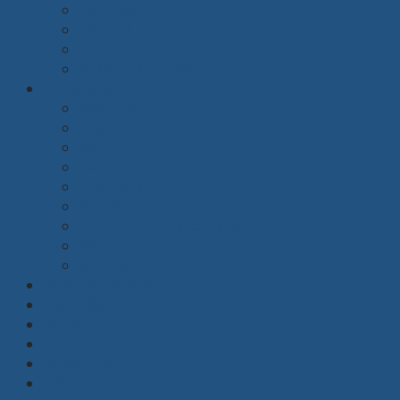
Bàn quầy
Bàn y tế
Tủ y tế
Xe đẩy bệnh nhân
Trường học
Màn chiếu
Máy chiếu
Rèm
Bàn học sinh
Ghế học sinh
Giá sách
Dụng cụ phòng đa năng
Bảng
Nội thất khác
Thiết kế nội thất
Giới thiệu
Dự án
Tin tức
Tuyển dụng
Liên hệ