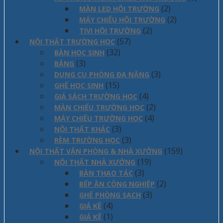
(2)
MÀN LED HỘI TRƯỜNG
(2)
MÁY CHIẾU HỘI TRƯỜNG
(2)
TIVI HỘI TRƯỜNG
(57)
NỘI THẤT TRƯỜNG HỌC
(32)
BÀN HỌC SINH
(3)
BẢNG
(3)
DỤNG CỤ PHÒNG ĐA NĂNG
(15)
GHẾ HỌC SINH
(4)
GIÁ SÁCH TRƯỜNG HỌC
(2)
MÀN CHIẾU TRƯỜNG HỌC
(4)
MÁY CHIẾU TRƯỜNG HỌC
(3)
NỘI THẤT KHÁC
(3)
RÈM TRƯỜNG HỌC
(159)
NỘI THẤT VĂN PHÒNG & NHÀ XƯỞNG
(19)
NỘI THẤT NHÀ XƯỞNG
(3)
BÀN THAO TÁC
(2)
BẾP ĂN CÔNG NGHIỆP
(3)
GHẾ PHÒNG SẠCH
(4)
GIÁ KÊ
(1)
GIÁ KỆ