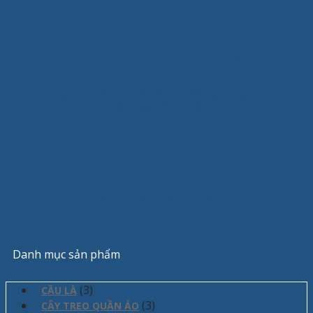
#BànHọpGỗCaoCấp
Trang chủ
/
Sản phẩm
/
Sản phẩm được gắn thẻ
“#BànHọpGỗCaoCấp”
Phân loại sản phẩm
Danh mục sản phẩm
(3)
CẦU LÀ
(3)
CÂY TREO QUẦN ÁO