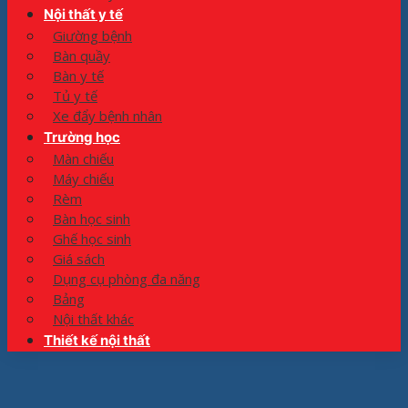
Nội thất y tế
Giường bệnh
Bàn quầy
Bàn y tế
Tủ y tế
Xe đẩy bệnh nhân
Trường học
Màn chiếu
Máy chiếu
Rèm
Bàn học sinh
Ghế học sinh
Giá sách
Dụng cụ phòng đa năng
Bảng
Nội thất khác
Thiết kế nội thất