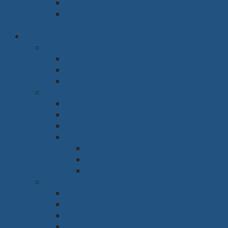
Tủ thờ
Vách ngăn
Rèm & Sàn
Văn phòng & Nhà xưởng
Phòng làm việc
Bàn
Ghế
Tủ hồ sơ
Phòng họp
Bàn
Ghế
Hệ thống âm thanh
Hệ thống trình chiếu
Máy chiếu
Tivi
Màn Led
Sảnh & Phòng chờ
Sofa
Bàn
Ghế
Quầy lễ tân