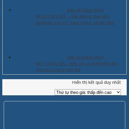
Bàn gỗ Đăng Khoa
BH2010PU-ĐK – Bàn phòng họp phủ
Melamin, sơn PU sang trọng và bền đẹp
Bàn gỗ Đăng Khoa
BHT1205S-ĐK – Bàn gỗ tự nhiên bền đẹp
cho hội trường hiện đại
Hiển thị kết quả duy nhất