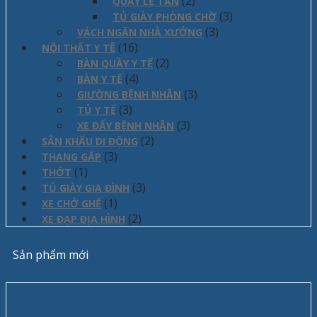
(2)
QUẦY LỄ TÂN
(3)
TỦ GIÀY PHÒNG CHỜ
(3)
VÁCH NGĂN NHÀ XƯỞNG
(16)
NỘI THẤT Y TẾ
(2)
BÀN QUẦY Y TẾ
(4)
BÀN Y TẾ
(3)
GIƯỜNG BỆNH NHÂN
(3)
TỦ Y TẾ
(3)
XE ĐẨY BỆNH NHÂN
(2)
SÂN KHẤU DI ĐỘNG
(3)
THANG GẤP
(1)
THỚT
(3)
TỦ GIÀY GIA ĐÌNH
(1)
XE CHỞ GHẾ
(2)
XE ĐẠP ĐỊA HÌNH
Sản phẩm mới