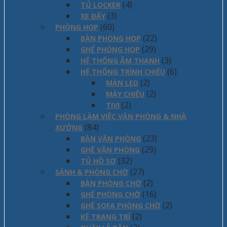
(4)
TỦ LOCKER
(3)
XE ĐẨY
(60)
PHÒNG HỌP
(22)
BÀN PHÒNG HỌP
(29)
GHẾ PHÒNG HỌP
(3)
HỆ THỐNG ÂM THANH
(6)
HỆ THỐNG TRÌNH CHIẾU
(2)
MÀN LED
(2)
MÁY CHIẾU
(2)
TIVI
PHÒNG LÀM VIỆC VĂN PHÒNG & NHÀ
(84)
XƯỞNG
(23)
BÀN VĂN PHÒNG
(29)
GHẾ VĂN PHÒNG
(32)
TỦ HỒ SƠ
(27)
SẢNH & PHÒNG CHỜ
(2)
BÀN PHÒNG CHỜ
(16)
GHẾ PHÒNG CHỜ
(2)
GHẾ SOFA PHÒNG CHỜ
(2)
KỆ TRANG TRÍ