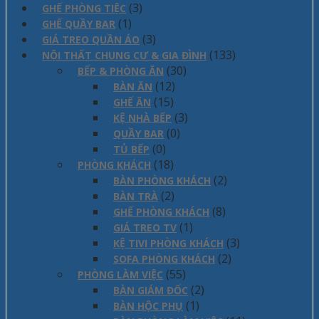
(3)
GHẾ PHÒNG TIỆC
(1)
GHẾ QUẦY BAR
(3)
GIÁ TREO QUẦN ÁO
(133)
NỘI THẤT CHUNG CƯ & GIA ĐÌNH
(30)
BẾP & PHÒNG ĂN
(12)
BÀN ĂN
(15)
GHẾ ĂN
(3)
KỆ NHÀ BẾP
(0)
QUẦY BAR
(0)
TỦ BẾP
(18)
PHÒNG KHÁCH
(2)
BÀN PHÒNG KHÁCH
(2)
BÀN TRÀ
(8)
GHẾ PHÒNG KHÁCH
(1)
GIÁ TREO TV
(3)
KỆ TIVI PHÒNG KHÁCH
(2)
SOFA PHÒNG KHÁCH
(55)
PHÒNG LÀM VIỆC
(2)
BÀN GIÁM ĐỐC
(1)
BÀN HỘC PHỤ