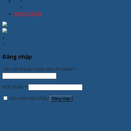
kinhdoanh@thuongmaixuanhoa.com
8:00 - 19:00 T2 - T7
0949.038.019
x
x
Đăng nhập
Tên tài khoản hoặc địa chỉ email
*
Mật khẩu
*
Ghi nhớ mật khẩu
Đăng nhập
Quên mật khẩu?