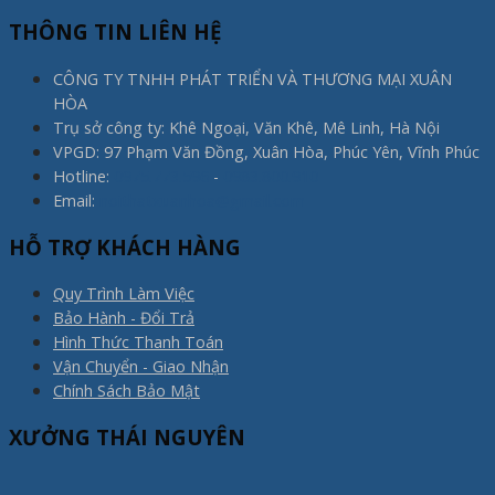
THÔNG TIN LIÊN HỆ
CÔNG TY TNHH PHÁT TRIỂN VÀ THƯƠNG MẠI XUÂN
HÒA
Trụ sở công ty: Khê Ngoại, Văn Khê, Mê Linh, Hà Nội
VPGD: 97 Phạm Văn Đồng, Xuân Hòa, Phúc Yên, Vĩnh Phúc
Hotline:
0975.773.596
-
0983.800.910
Email:
noithatxuanhoa@gmail.com
HỖ TRỢ KHÁCH HÀNG
Quy Trình Làm Việc
Bảo Hành - Đổi Trả
Hình Thức Thanh Toán
Vận Chuyển - Giao Nhận
Chính Sách Bảo Mật
XƯỞNG THÁI NGUYÊN