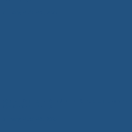
7 Tháng Mười Một, 2025
BỘ BÀN TIẾP KHÁCH NHỎ – GIẢI PHÁP TỐI ƯU CHO KHÔNG GIAN
GỌN GÀNG VÀ THANH LỊCH
6 Tháng Mười Một, 2025