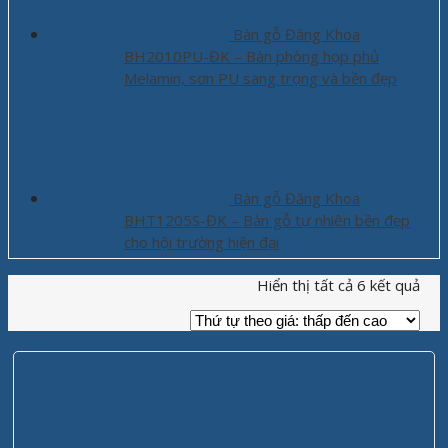
Bàn gỗ Đăng Khoa
BH2010PU-ĐK – Bàn phòng họp phủ
Melamin, sơn PU sang trọng và bền đẹp
Bàn gỗ Đăng Khoa
BHT1205S-ĐK – Bàn gỗ tự nhiên bền đẹp
cho hội trường hiện đại
Hiển thị tất cả 6 kết quả