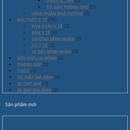
(2)
QUẦY LỄ TÂN
(3)
TỦ GIÀY PHÒNG CHỜ
(3)
VÁCH NGĂN NHÀ XƯỞNG
(16)
NỘI THẤT Y TẾ
(2)
BÀN QUẦY Y TẾ
(4)
BÀN Y TẾ
(3)
GIƯỜNG BỆNH NHÂN
(3)
TỦ Y TẾ
(3)
XE ĐẨY BỆNH NHÂN
(2)
SÂN KHẤU DI ĐỘNG
(3)
THANG GẤP
(1)
THỚT
(3)
TỦ GIÀY GIA ĐÌNH
(1)
XE CHỞ GHẾ
(2)
XE ĐẠP ĐỊA HÌNH
Sản phẩm mới