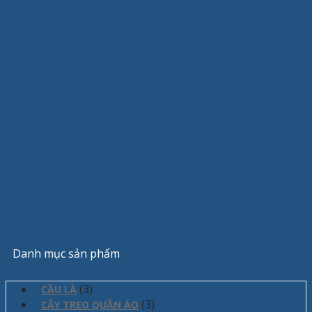
#BànHọpCaoCấp
Trang chủ
/
Sản phẩm
/
Sản phẩm được gắn thẻ
“#BànHọpCaoCấp”
Phân loại sản phẩm
Danh mục sản phẩm
(3)
CẦU LÀ
(3)
CÂY TREO QUẦN ÁO