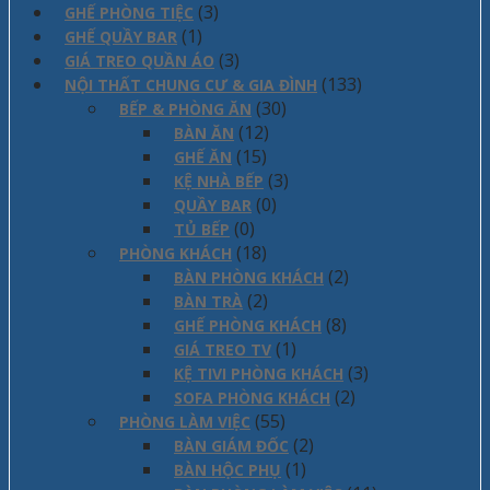
(3)
GHẾ PHÒNG TIỆC
(1)
GHẾ QUẦY BAR
(3)
GIÁ TREO QUẦN ÁO
(133)
NỘI THẤT CHUNG CƯ & GIA ĐÌNH
(30)
BẾP & PHÒNG ĂN
(12)
BÀN ĂN
(15)
GHẾ ĂN
(3)
KỆ NHÀ BẾP
(0)
QUẦY BAR
(0)
TỦ BẾP
(18)
PHÒNG KHÁCH
(2)
BÀN PHÒNG KHÁCH
(2)
BÀN TRÀ
(8)
GHẾ PHÒNG KHÁCH
(1)
GIÁ TREO TV
(3)
KỆ TIVI PHÒNG KHÁCH
(2)
SOFA PHÒNG KHÁCH
(55)
PHÒNG LÀM VIỆC
(2)
BÀN GIÁM ĐỐC
(1)
BÀN HỘC PHỤ