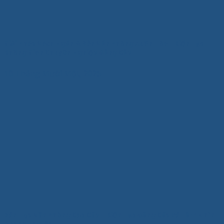
Giải Pháp Vách Ngăn & Bàn Văn Phòng Xuân Hòa – Kiến Tạo
Không Gian Chuyên Nghiệp Đẳng Cấp
10 Tháng Mười Một, 2025
Bàn Họp Văn Phòng Cao Cấp – Kiến Tạo Đẳng Cấp và Tầm Nhìn
Doanh Nghiệp