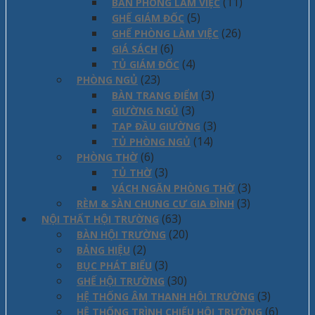
(11)
BÀN PHÒNG LÀM VIỆC
(5)
GHẾ GIÁM ĐỐC
(26)
GHẾ PHÒNG LÀM VIỆC
(6)
GIÁ SÁCH
(4)
TỦ GIÁM ĐỐC
(23)
PHÒNG NGỦ
(3)
BÀN TRANG ĐIỂM
(3)
GIƯỜNG NGỦ
(3)
TAP ĐẦU GIƯỜNG
(14)
TỦ PHÒNG NGỦ
(6)
PHÒNG THỜ
(3)
TỦ THỜ
(3)
VÁCH NGĂN PHÒNG THỜ
(3)
RÈM & SÀN CHUNG CƯ GIA ĐÌNH
(63)
NỘI THẤT HỘI TRƯỜNG
(20)
BÀN HỘI TRƯỜNG
(2)
BẢNG HIỆU
(3)
BỤC PHÁT BIỂU
(30)
GHẾ HỘI TRƯỜNG
(3)
HỆ THỐNG ÂM THANH HỘI TRƯỜNG
(6)
HỆ THỐNG TRÌNH CHIẾU HỘI TRƯỜNG