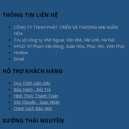
THÔNG TIN LIÊN HỆ
CÔNG TY TNHH PHÁT TRIỂN VÀ THƯƠNG MẠI XUÂN
HÒA
Trụ sở công ty: Khê Ngoại, Văn Khê, Mê Linh, Hà Nội
VPGD: 97 Phạm Văn Đồng, Xuân Hòa, Phúc Yên, Vĩnh Phúc
Hotline:
0975.773.596
-
0983.800.910
Email:
noithatxuanhoa@gmail.com
HỖ TRỢ KHÁCH HÀNG
Quy Trình Làm Việc
Bảo Hành - Đổi Trả
Hình Thức Thanh Toán
Vận Chuyển - Giao Nhận
Chính Sách Bảo Mật
XƯỞNG THÁI NGUYÊN