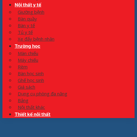
Nội thất y tế
Giường bệnh
Bàn quầy
Bàn y tế
Tủ y tế
Xe đẩy bệnh nhân
Trường học
Màn chiếu
Máy chiếu
Rèm
Bàn học sinh
Ghế học sinh
Giá sách
Dụng cụ phòng đa năng
Bảng
Nội thất khác
Thiết kế nội thất