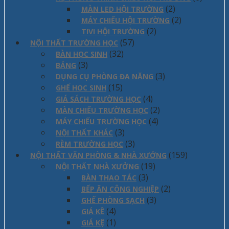
(2)
MÀN LED HỘI TRƯỜNG
(2)
MÁY CHIẾU HỘI TRƯỜNG
(2)
TIVI HỘI TRƯỜNG
(57)
NỘI THẤT TRƯỜNG HỌC
(32)
BÀN HỌC SINH
(3)
BẢNG
(3)
DỤNG CỤ PHÒNG ĐA NĂNG
(15)
GHẾ HỌC SINH
(4)
GIÁ SÁCH TRƯỜNG HỌC
(2)
MÀN CHIẾU TRƯỜNG HỌC
(4)
MÁY CHIẾU TRƯỜNG HỌC
(3)
NỘI THẤT KHÁC
(3)
RÈM TRƯỜNG HỌC
(159)
NỘI THẤT VĂN PHÒNG & NHÀ XƯỞNG
(19)
NỘI THẤT NHÀ XƯỞNG
(3)
BÀN THAO TÁC
(2)
BẾP ĂN CÔNG NGHIỆP
(3)
GHẾ PHÒNG SẠCH
(4)
GIÁ KÊ
(1)
GIÁ KỆ