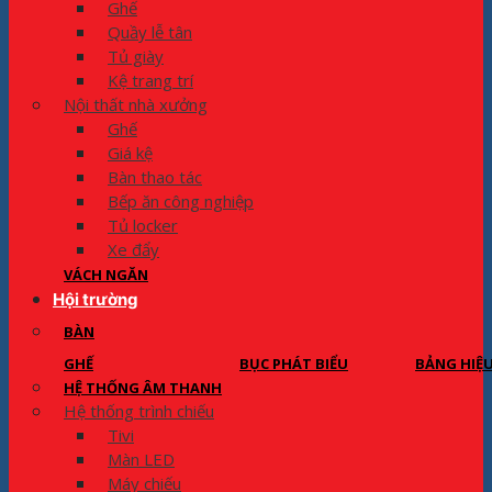
Ghế
Quầy lễ tân
Tủ giày
Kệ trang trí
Nội thất nhà xưởng
Ghế
Giá kệ
Bàn thao tác
Bếp ăn công nghiệp
Tủ locker
Xe đẩy
VÁCH NGĂN
Hội trường
BÀN
GHẾ
BỤC PHÁT BIỂU
BẢNG HIỆ
HỆ THỐNG ÂM THANH
Hệ thống trình chiếu
Tivi
Màn LED
Máy chiếu