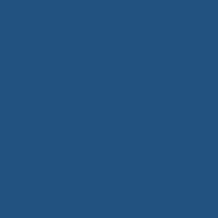
Tủ Quần Áo Gỗ Hiện Đại Xuân Hòa – Giải Pháp Lưu Trữ Thông
Minh, Nâng Tầm Không Gian Sống
5 Tháng Mười Một, 2025