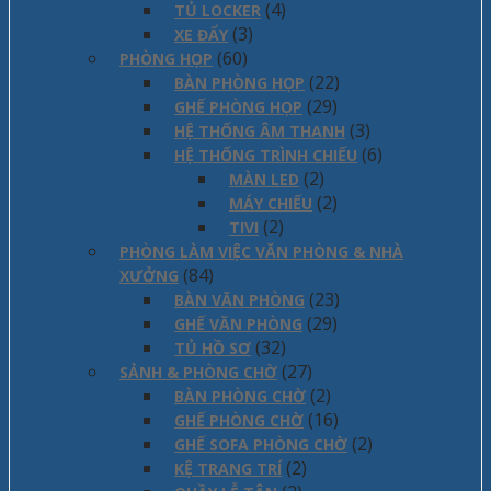
(4)
TỦ LOCKER
(3)
XE ĐẨY
(60)
PHÒNG HỌP
(22)
BÀN PHÒNG HỌP
(29)
GHẾ PHÒNG HỌP
(3)
HỆ THỐNG ÂM THANH
(6)
HỆ THỐNG TRÌNH CHIẾU
(2)
MÀN LED
(2)
MÁY CHIẾU
(2)
TIVI
PHÒNG LÀM VIỆC VĂN PHÒNG & NHÀ
(84)
XƯỞNG
(23)
BÀN VĂN PHÒNG
(29)
GHẾ VĂN PHÒNG
(32)
TỦ HỒ SƠ
(27)
SẢNH & PHÒNG CHỜ
(2)
BÀN PHÒNG CHỜ
(16)
GHẾ PHÒNG CHỜ
(2)
GHẾ SOFA PHÒNG CHỜ
(2)
KỆ TRANG TRÍ