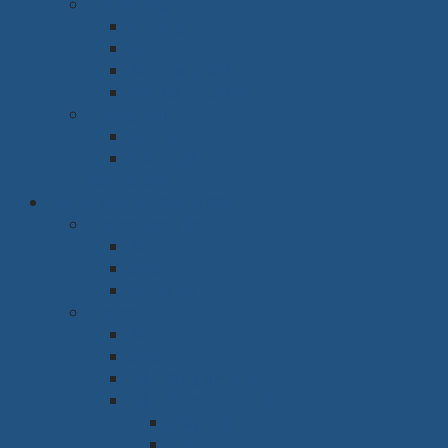
Phòng ngủ
Giường
Tủ
Bàn trang điểm
Tap đầu giường
Phòng thờ
Tủ thờ
Vách ngăn
Rèm & Sàn
Văn phòng & Nhà xưởng
Phòng làm việc
Bàn
Ghế
Tủ hồ sơ
Phòng họp
Bàn
Ghế
Hệ thống âm thanh
Hệ thống trình chiếu
Máy chiếu
Tivi