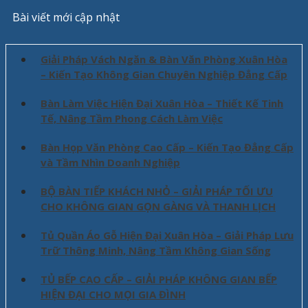
Bài viết mới cập nhật
Giải Pháp Vách Ngăn & Bàn Văn Phòng Xuân Hòa
– Kiến Tạo Không Gian Chuyên Nghiệp Đẳng Cấp
Bàn Làm Việc Hiện Đại Xuân Hòa – Thiết Kế Tinh
Tế, Nâng Tầm Phong Cách Làm Việc
Bàn Họp Văn Phòng Cao Cấp – Kiến Tạo Đẳng Cấp
và Tầm Nhìn Doanh Nghiệp
BỘ BÀN TIẾP KHÁCH NHỎ – GIẢI PHÁP TỐI ƯU
CHO KHÔNG GIAN GỌN GÀNG VÀ THANH LỊCH
Tủ Quần Áo Gỗ Hiện Đại Xuân Hòa – Giải Pháp Lưu
Trữ Thông Minh, Nâng Tầm Không Gian Sống
TỦ BẾP CAO CẤP – GIẢI PHÁP KHÔNG GIAN BẾP
HIỆN ĐẠI CHO MỌI GIA ĐÌNH