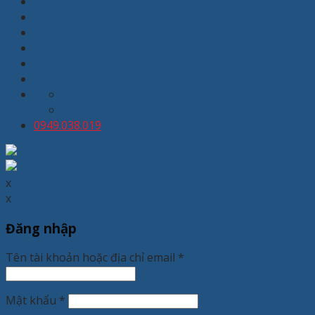
Thiết kế nội thất
Giới thiệu
Dự án
Tin tức
Tuyển dụng
Liên hệ
kinhdoanh@thuongmaixuanhoa.com
8:00 - 19:00 T2 - T7
0949.038.019
x
x
Đăng nhập
Tên tài khoản hoặc địa chỉ email
*
Mật khẩu
*