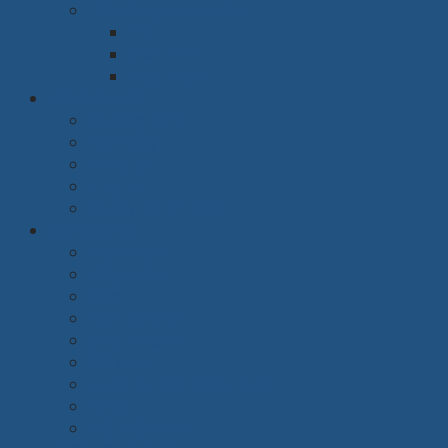
Hệ thống trình chiếu
Tivi
Màn LED
Máy chiếu
Nội thất y tế
Giường bệnh
Bàn quầy
Bàn y tế
Tủ y tế
Xe đẩy bệnh nhân
Trường học
Màn chiếu
Máy chiếu
Rèm
Bàn học sinh
Ghế học sinh
Giá sách
Dụng cụ phòng đa năng
Bảng
Nội thất khác