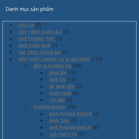
Danh mục sản phẩm
(3)
CẦU LÀ
(3)
CÂY TREO QUẦN ÁO
(3)
GHẾ PHÒNG TIỆC
(1)
GHẾ QUẦY BAR
(3)
GIÁ TREO QUẦN ÁO
(133)
NỘI THẤT CHUNG CƯ & GIA ĐÌNH
(30)
BẾP & PHÒNG ĂN
(12)
BÀN ĂN
(15)
GHẾ ĂN
(3)
KỆ NHÀ BẾP
(0)
QUẦY BAR
(0)
TỦ BẾP
(18)
PHÒNG KHÁCH
(2)
BÀN PHÒNG KHÁCH
(2)
BÀN TRÀ
(8)
GHẾ PHÒNG KHÁCH
(1)
GIÁ TREO TV