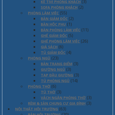
(3)
KỆ TIVI PHÒNG KHÁCH
(2)
SOFA PHÒNG KHÁCH
(55)
PHÒNG LÀM VIỆC
(2)
BÀN GIÁM ĐỐC
(1)
BÀN HỘC PHỤ
(11)
BÀN PHÒNG LÀM VIỆC
(5)
GHẾ GIÁM ĐỐC
(26)
GHẾ PHÒNG LÀM VIỆC
(6)
GIÁ SÁCH
(4)
TỦ GIÁM ĐỐC
(23)
PHÒNG NGỦ
(3)
BÀN TRANG ĐIỂM
(3)
GIƯỜNG NGỦ
(3)
TAP ĐẦU GIƯỜNG
(14)
TỦ PHÒNG NGỦ
(6)
PHÒNG THỜ
(3)
TỦ THỜ
(3)
VÁCH NGĂN PHÒNG THỜ
(3)
RÈM & SÀN CHUNG CƯ GIA ĐÌNH
(63)
NỘI THẤT HỘI TRƯỜNG
(20)
BÀN HỘI TRƯỜNG