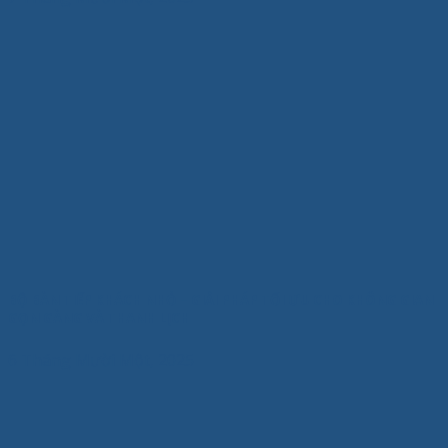
BỘ BÀN TIẾP KHÁCH NHỎ – GIẢI PHÁP TỐI ƯU CHO KHÔNG GIAN
GỌN GÀNG VÀ THANH LỊCH
6 Tháng Mười Một, 2025