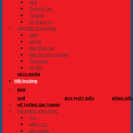
Ghế
Quầy lễ tân
Tủ giày
Kệ trang trí
Nội thất nhà xưởng
Ghế
Giá kệ
Bàn thao tác
Bếp ăn công nghiệp
Tủ locker
Xe đẩy
VÁCH NGĂN
Hội trường
BÀN
GHẾ
BỤC PHÁT BIỂU
BẢNG HIỆ
HỆ THỐNG ÂM THANH
Hệ thống trình chiếu
Tivi
Màn LED
Máy chiếu