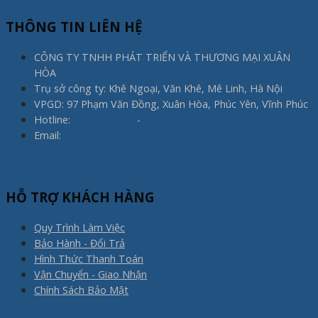
THÔNG TIN LIÊN HỆ
CÔNG TY TNHH PHÁT TRIỂN VÀ THƯƠNG MẠI XUÂN
HÒA
Trụ sở công ty: Khê Ngoại, Văn Khê, Mê Linh, Hà Nội
VPGD: 97 Phạm Văn Đồng, Xuân Hòa, Phúc Yên, Vĩnh Phúc
Hotline:
0975.773.596
-
0983.800.910
Email:
noithatxuanhoa@gmail.com
HỖ TRỢ KHÁCH HÀNG
Quy Trình Làm Việc
Bảo Hành - Đổi Trả
Hình Thức Thanh Toán
Vận Chuyển - Giao Nhận
Chính Sách Bảo Mật