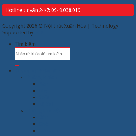
Hotline tư vấn 24/7: 0949.038.019
Copyright 2026 © Nội thất Xuân Hòa | Technology
Supported by
ECP
Tìm kiếm:
Chung cư & Gia đình
Phòng khách
Bàn
Ghế
Sofa
Kệ tivi
Phòng làm việc
Bàn
Ghế
Giá sách