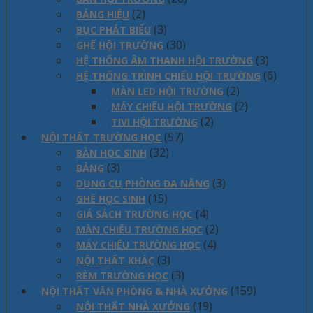
(2)
BẢNG HIỆU
(3)
BỤC PHÁT BIỂU
(30)
GHẾ HỘI TRƯỜNG
(3)
HỆ THỐNG ÂM THANH HỘI TRƯỜNG
(6)
HỆ THỐNG TRÌNH CHIẾU HỘI TRƯỜNG
(2)
MÀN LED HỘI TRƯỜNG
(2)
MÁY CHIẾU HỘI TRƯỜNG
(2)
TIVI HỘI TRƯỜNG
(57)
NỘI THẤT TRƯỜNG HỌC
(32)
BÀN HỌC SINH
(3)
BẢNG
(3)
DỤNG CỤ PHÒNG ĐA NĂNG
(15)
GHẾ HỌC SINH
(4)
GIÁ SÁCH TRƯỜNG HỌC
(2)
MÀN CHIẾU TRƯỜNG HỌC
(4)
MÁY CHIẾU TRƯỜNG HỌC
(3)
NỘI THẤT KHÁC
(3)
RÈM TRƯỜNG HỌC
(159)
NỘI THẤT VĂN PHÒNG & NHÀ XƯỞNG
(19)
NỘI THẤT NHÀ XƯỞNG