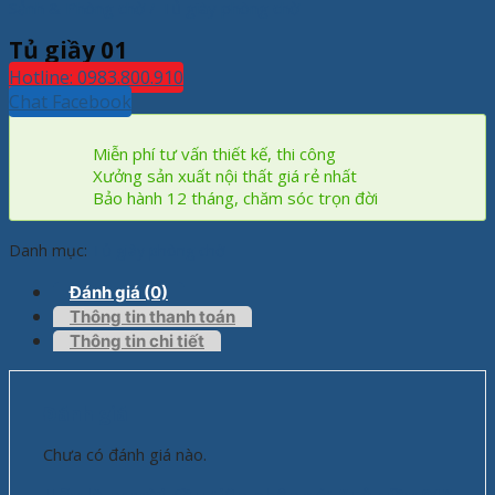
Sảnh & Phòng chờ
/
Tủ giày phòng chờ
Tủ giầy 01
Hotline: 0983.800.910
Chat Facebook
Miễn phí tư vấn thiết kế, thi công
Xưởng sản xuất nội thất giá rẻ nhất
Bảo hành 12 tháng, chăm sóc trọn đời
Danh mục:
Tủ giày phòng chờ
Đánh giá (0)
Thông tin thanh toán
Thông tin chi tiết
Đánh giá
Chưa có đánh giá nào.