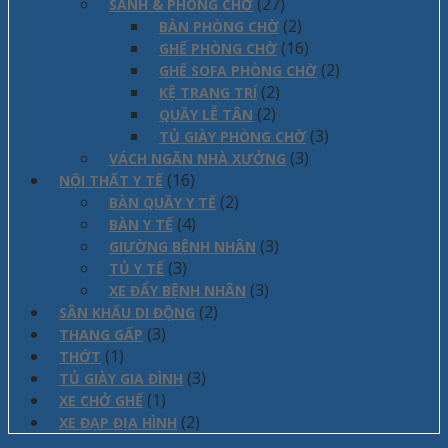
(27)
SẢNH & PHÒNG CHỜ
(2)
BÀN PHÒNG CHỜ
(16)
GHẾ PHÒNG CHỜ
(2)
GHẾ SOFA PHÒNG CHỜ
(2)
KỆ TRANG TRÍ
(2)
QUẦY LỄ TÂN
(3)
TỦ GIÀY PHÒNG CHỜ
(3)
VÁCH NGĂN NHÀ XƯỞNG
(16)
NỘI THẤT Y TẾ
(2)
BÀN QUẦY Y TẾ
(4)
BÀN Y TẾ
(3)
GIƯỜNG BỆNH NHÂN
(3)
TỦ Y TẾ
(3)
XE ĐẨY BỆNH NHÂN
(2)
SÂN KHẤU DI ĐỘNG
(3)
THANG GẤP
(1)
THỚT
(3)
TỦ GIÀY GIA ĐÌNH
(1)
XE CHỞ GHẾ
(2)
XE ĐẠP ĐỊA HÌNH