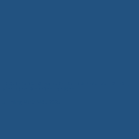
Tủ Quần Áo Gỗ Hiện Đại Xuân Hòa – Giải Pháp Lưu Trữ Thông
Minh, Nâng Tầm Không Gian Sống
5 Tháng Mười Một, 2025