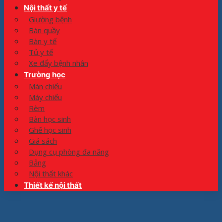
Nội thất y tế
Giường bệnh
Bàn quầy
Bàn y tế
Tủ y tế
Xe đẩy bệnh nhân
Trường học
Màn chiếu
Máy chiếu
Rèm
Bàn học sinh
Ghế học sinh
Giá sách
Dụng cụ phòng đa năng
Bảng
Nội thất khác
Thiết kế nội thất