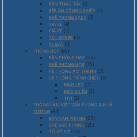
(3)
BÀN THAO TÁC
(2)
BẾP ĂN CÔNG NGHIỆP
(3)
GHẾ PHÒNG SẠCH
(4)
GIÁ KÊ
(1)
GIÁ KỆ
(4)
TỦ LOCKER
(3)
XE ĐẨY
(60)
PHÒNG HỌP
(22)
BÀN PHÒNG HỌP
(29)
GHẾ PHÒNG HỌP
(3)
HỆ THỐNG ÂM THANH
(6)
HỆ THỐNG TRÌNH CHIẾU
(2)
MÀN LED
(2)
MÁY CHIẾU
(2)
TIVI
PHÒNG LÀM VIỆC VĂN PHÒNG & NHÀ
(84)
XƯỞNG
(23)
BÀN VĂN PHÒNG
(29)
GHẾ VĂN PHÒNG
(32)
TỦ HỒ SƠ