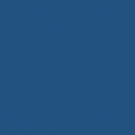
Giải Pháp Vách Ngăn & Bàn Văn Phòng Xuân Hòa – Kiến Tạo
Không Gian Chuyên Nghiệp Đẳng Cấp
10 Tháng Mười Một, 2025
Bàn Họp Văn Phòng Cao Cấp – Kiến Tạo Đẳng Cấp và Tầm Nhìn
Doanh Nghiệp
7 Tháng Mười Một, 2025