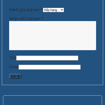
Hãy là người đầu tiên nhận xét “Tủ giầy 01”
Đánh giá của bạn
*
Nhận xét của bạn
*
Tên
Email
Sản phẩm tương tự