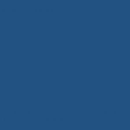
6 Tháng Mười Một, 2025
Tủ Quần Áo Gỗ Hiện Đại Xuân Hòa – Giải Pháp Lưu Trữ Thông
Minh, Nâng Tầm Không Gian Sống