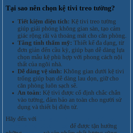
Tại sao nên chọn kệ tivi treo tường?
Tiết kiệm diện tích:
Kệ tivi treo tường
giúp giải phóng không gian sàn, tạo cảm
giác rộng rãi và thoáng mát cho căn phòng.
Tăng tính thẩm mỹ:
Thiết kế đa dạng, từ
đơn giản đến cầu kỳ, giúp bạn dễ dàng lựa
chọn mẫu kệ phù hợp với phong cách nội
thất của ngôi nhà.
Dễ dàng vệ sinh:
Không gian dưới kệ tivi
trống giúp bạn dễ dàng lau dọn, giữ cho
căn phòng luôn sạch sẽ.
An toàn:
Kệ tivi được cố định chắc chắn
vào tường, đảm bảo an toàn cho người sử
dụng và thiết bị điện tử.
Hãy đến với
Công ty TNHH Phát triển và
Thương mại Xuân Hòa
để được tận hưởng
những
thiết kế
và sản phẩm chất lượng cũng