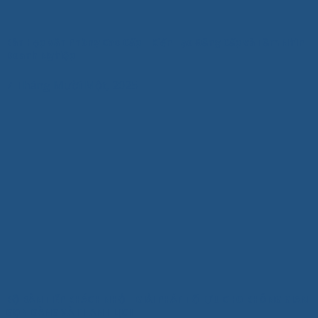
Bàn Họp Văn Phòng Cao Cấp – Kiến Tạo Đẳng Cấp và Tầm Nhìn
Doanh Nghiệp
7 Tháng Mười Một, 2025
BỘ BÀN TIẾP KHÁCH NHỎ – GIẢI PHÁP TỐI ƯU CHO KHÔNG GIAN
GỌN GÀNG VÀ THANH LỊCH