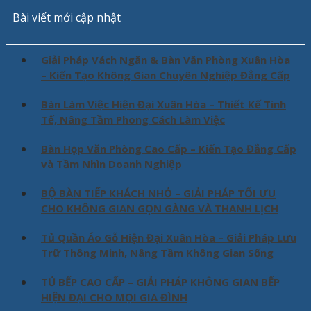
Bài viết mới cập nhật
Giải Pháp Vách Ngăn & Bàn Văn Phòng Xuân Hòa
– Kiến Tạo Không Gian Chuyên Nghiệp Đẳng Cấp
Bàn Làm Việc Hiện Đại Xuân Hòa – Thiết Kế Tinh
Tế, Nâng Tầm Phong Cách Làm Việc
Bàn Họp Văn Phòng Cao Cấp – Kiến Tạo Đẳng Cấp
và Tầm Nhìn Doanh Nghiệp
BỘ BÀN TIẾP KHÁCH NHỎ – GIẢI PHÁP TỐI ƯU
CHO KHÔNG GIAN GỌN GÀNG VÀ THANH LỊCH
Tủ Quần Áo Gỗ Hiện Đại Xuân Hòa – Giải Pháp Lưu
Trữ Thông Minh, Nâng Tầm Không Gian Sống
TỦ BẾP CAO CẤP – GIẢI PHÁP KHÔNG GIAN BẾP
HIỆN ĐẠI CHO MỌI GIA ĐÌNH