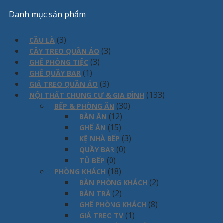
Danh mục sản phẩm
(3)
CẦU LÀ
(3)
CÂY TREO QUẦN ÁO
(3)
GHẾ PHÒNG TIỆC
(1)
GHẾ QUẦY BAR
(3)
GIÁ TREO QUẦN ÁO
(133)
NỘI THẤT CHUNG CƯ & GIA ĐÌNH
(30)
BẾP & PHÒNG ĂN
(12)
BÀN ĂN
(15)
GHẾ ĂN
(3)
KỆ NHÀ BẾP
(0)
QUẦY BAR
(0)
TỦ BẾP
(18)
PHÒNG KHÁCH
(2)
BÀN PHÒNG KHÁCH
(2)
BÀN TRÀ
(8)
GHẾ PHÒNG KHÁCH
(1)
GIÁ TREO TV