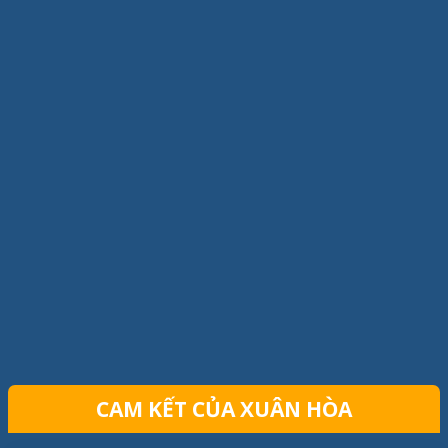
CAM KẾT CỦA XUÂN HÒA