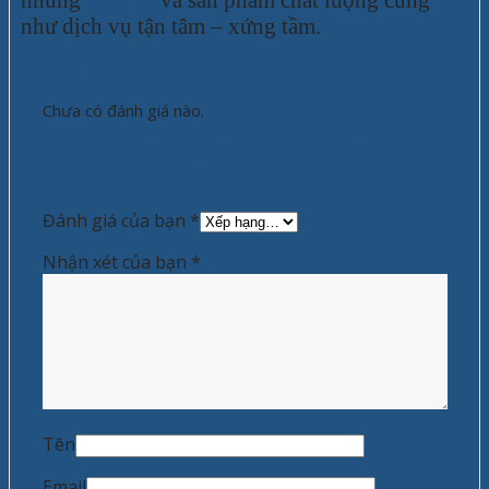
như dịch vụ tận tâm – xứng tầm.
Đánh giá
Chưa có đánh giá nào.
Hãy là người đầu tiên nhận xét “Kệ Ti Vi
Treo Tường”
Đánh giá của bạn
*
Nhận xét của bạn
*
Tên
Email