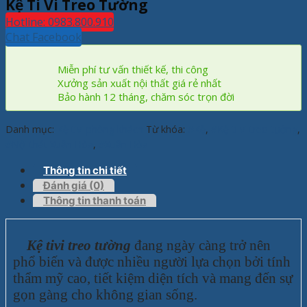
Kệ Ti Vi Treo Tường
Hotline: 0983.800.910
Chat Facebook
Miễn phí tư vấn thiết kế, thi công
Xưởng sản xuất nội thất giá rẻ nhất
Bảo hành 12 tháng, chăm sóc trọn đời
Danh mục:
Kệ tivi phòng khách
Từ khóa:
#Kệ
,
#Kệ ti vi treo tường
,
#Nội thát Xuân Hòa
,
#Xuân Hòa
Thông tin chi tiết
Đánh giá (0)
Thông tin thanh toán
Kệ tivi treo tường
đang ngày càng trở nên
phổ biến và được nhiều người lựa chọn bởi tính
thẩm mỹ cao, tiết kiệm diện tích và mang đến sự
gọn gàng cho không gian sống.