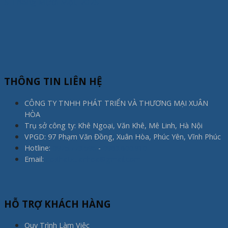
5 Tháng Mười Một, 2025
THÔNG TIN LIÊN HỆ
CÔNG TY TNHH PHÁT TRIỂN VÀ THƯƠNG MẠI XUÂN
HÒA
Trụ sở công ty: Khê Ngoại, Văn Khê, Mê Linh, Hà Nội
VPGD: 97 Phạm Văn Đồng, Xuân Hòa, Phúc Yên, Vĩnh Phúc
Hotline:
0975.773.596
-
0983.800.910
Email:
noithatxuanhoa@gmail.com
HỖ TRỢ KHÁCH HÀNG
Quy Trình Làm Việc