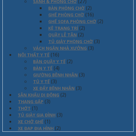
(27)
SẢNH & PHÒNG CHỜ
(2)
BÀN PHÒNG CHỜ
(16)
GHẾ PHÒNG CHỜ
(2)
GHẾ SOFA PHÒNG CHỜ
(2)
KỆ TRANG TRÍ
(2)
QUẦY LỄ TÂN
(3)
TỦ GIÀY PHÒNG CHỜ
(3)
VÁCH NGĂN NHÀ XƯỞNG
(16)
NỘI THẤT Y TẾ
(2)
BÀN QUẦY Y TẾ
(4)
BÀN Y TẾ
(3)
GIƯỜNG BỆNH NHÂN
(3)
TỦ Y TẾ
(3)
XE ĐẨY BỆNH NHÂN
(2)
SÂN KHẤU DI ĐỘNG
(3)
THANG GẤP
(1)
THỚT
(3)
TỦ GIÀY GIA ĐÌNH
(1)
XE CHỞ GHẾ
(2)
XE ĐẠP ĐỊA HÌNH