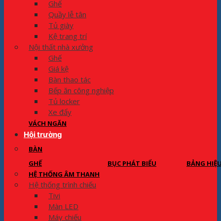
Ghế
Quầy lễ tân
Tủ giày
Kệ trang trí
Nội thất nhà xưởng
Ghế
Giá kệ
Bàn thao tác
Bếp ăn công nghiệp
Tủ locker
Xe đẩy
VÁCH NGĂN
Hội trường
BÀN
GHẾ
BỤC PHÁT BIỂU
BẢNG HIỆ
HỆ THỐNG ÂM THANH
Hệ thống trình chiếu
Tivi
Màn LED
Máy chiếu