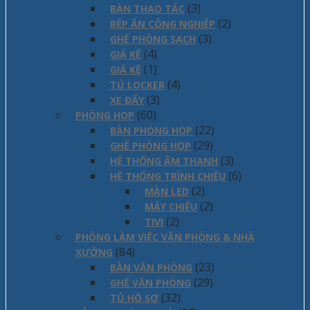
(3)
BÀN THAO TÁC
(2)
BẾP ĂN CÔNG NGHIỆP
(3)
GHẾ PHÒNG SẠCH
(4)
GIÁ KÊ
(1)
GIÁ KỆ
(4)
TỦ LOCKER
(3)
XE ĐẨY
(60)
PHÒNG HỌP
(22)
BÀN PHÒNG HỌP
(29)
GHẾ PHÒNG HỌP
(3)
HỆ THỐNG ÂM THANH
(6)
HỆ THỐNG TRÌNH CHIẾU
(2)
MÀN LED
(2)
MÁY CHIẾU
(2)
TIVI
PHÒNG LÀM VIỆC VĂN PHÒNG & NHÀ
(84)
XƯỞNG
(23)
BÀN VĂN PHÒNG
(29)
GHẾ VĂN PHÒNG
(32)
TỦ HỒ SƠ