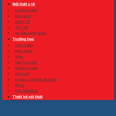
Nội thất y tế
Giường bệnh
Bàn quầy
Bàn y tế
Tủ y tế
Xe đẩy bệnh nhân
Trường học
Màn chiếu
Máy chiếu
Rèm
Bàn học sinh
Ghế học sinh
Giá sách
Dụng cụ phòng đa năng
Bảng
Nội thất khác
Thiết kế nội thất