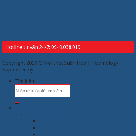
Hotline tư vấn 24/7: 0949.038.019
Copyright 2026 © Nội thất Xuân Hòa | Technology
Supported by
ECP
Tìm kiếm:
Chung cư & Gia đình
Phòng khách
Bàn
Ghế
Sofa