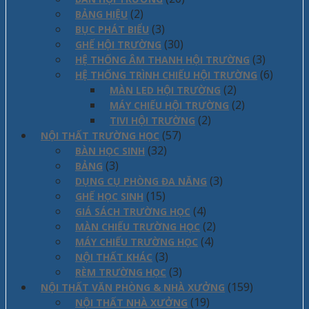
(2)
BẢNG HIỆU
(3)
BỤC PHÁT BIỂU
(30)
GHẾ HỘI TRƯỜNG
(3)
HỆ THỐNG ÂM THANH HỘI TRƯỜNG
(6)
HỆ THỐNG TRÌNH CHIẾU HỘI TRƯỜNG
(2)
MÀN LED HỘI TRƯỜNG
(2)
MÁY CHIẾU HỘI TRƯỜNG
(2)
TIVI HỘI TRƯỜNG
(57)
NỘI THẤT TRƯỜNG HỌC
(32)
BÀN HỌC SINH
(3)
BẢNG
(3)
DỤNG CỤ PHÒNG ĐA NĂNG
(15)
GHẾ HỌC SINH
(4)
GIÁ SÁCH TRƯỜNG HỌC
(2)
MÀN CHIẾU TRƯỜNG HỌC
(4)
MÁY CHIẾU TRƯỜNG HỌC
(3)
NỘI THẤT KHÁC
(3)
RÈM TRƯỜNG HỌC
(159)
NỘI THẤT VĂN PHÒNG & NHÀ XƯỞNG
(19)
NỘI THẤT NHÀ XƯỞNG