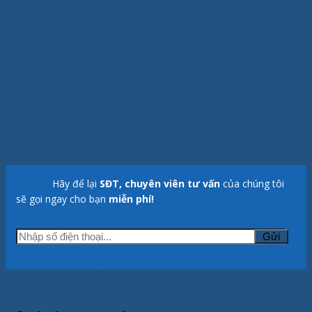
Hãy để lại
SĐT, chuyên viên tư vấn
của chúng tôi
sẽ gọi ngay cho bạn
miễn phí!
Trang chủ
/
Sản phẩm
/
Nội thất Chung cư & Gia đình
/
Phòng
khách
/
Kệ tivi phòng khách