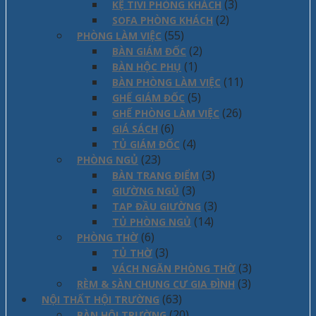
(3)
KỆ TIVI PHÒNG KHÁCH
(2)
SOFA PHÒNG KHÁCH
(55)
PHÒNG LÀM VIỆC
(2)
BÀN GIÁM ĐỐC
(1)
BÀN HỘC PHỤ
(11)
BÀN PHÒNG LÀM VIỆC
(5)
GHẾ GIÁM ĐỐC
(26)
GHẾ PHÒNG LÀM VIỆC
(6)
GIÁ SÁCH
(4)
TỦ GIÁM ĐỐC
(23)
PHÒNG NGỦ
(3)
BÀN TRANG ĐIỂM
(3)
GIƯỜNG NGỦ
(3)
TAP ĐẦU GIƯỜNG
(14)
TỦ PHÒNG NGỦ
(6)
PHÒNG THỜ
(3)
TỦ THỜ
(3)
VÁCH NGĂN PHÒNG THỜ
(3)
RÈM & SÀN CHUNG CƯ GIA ĐÌNH
(63)
NỘI THẤT HỘI TRƯỜNG
(20)
BÀN HỘI TRƯỜNG