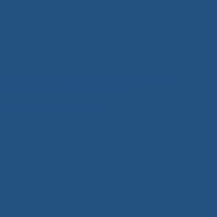
Giải Pháp Vách Ngăn & Bàn Văn Phòng Xuân Hòa – Kiến Tạo
Không Gian Chuyên Nghiệp Đẳng Cấp
10 Tháng Mười Một, 2025