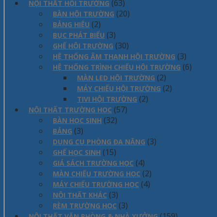
(63)
NỘI THẤT HỘI TRƯỜNG
(20)
BÀN HỘI TRƯỜNG
(2)
BẢNG HIỆU
(3)
BỤC PHÁT BIỂU
(30)
GHẾ HỘI TRƯỜNG
(3)
HỆ THỐNG ÂM THANH HỘI TRƯỜNG
(6)
HỆ THỐNG TRÌNH CHIẾU HỘI TRƯỜNG
(2)
MÀN LED HỘI TRƯỜNG
(2)
MÁY CHIẾU HỘI TRƯỜNG
(2)
TIVI HỘI TRƯỜNG
(57)
NỘI THẤT TRƯỜNG HỌC
(32)
BÀN HỌC SINH
(3)
BẢNG
(3)
DỤNG CỤ PHÒNG ĐA NĂNG
(15)
GHẾ HỌC SINH
(4)
GIÁ SÁCH TRƯỜNG HỌC
(2)
MÀN CHIẾU TRƯỜNG HỌC
(4)
MÁY CHIẾU TRƯỜNG HỌC
(3)
NỘI THẤT KHÁC
(3)
RÈM TRƯỜNG HỌC
(159)
NỘI THẤT VĂN PHÒNG & NHÀ XƯỞNG