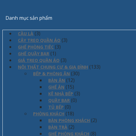
Danh mục sản phẩm
(3)
CẦU LÀ
(3)
CÂY TREO QUẦN ÁO
(3)
GHẾ PHÒNG TIỆC
(1)
GHẾ QUẦY BAR
(3)
GIÁ TREO QUẦN ÁO
(133)
NỘI THẤT CHUNG CƯ & GIA ĐÌNH
(30)
BẾP & PHÒNG ĂN
(12)
BÀN ĂN
(15)
GHẾ ĂN
(3)
KỆ NHÀ BẾP
(0)
QUẦY BAR
(0)
TỦ BẾP
(18)
PHÒNG KHÁCH
(2)
BÀN PHÒNG KHÁCH
(2)
BÀN TRÀ
(8)
GHẾ PHÒNG KHÁCH