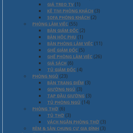
(1)
GIÁ TREO TV
(3)
KỆ TIVI PHÒNG KHÁCH
(2)
SOFA PHÒNG KHÁCH
(55)
PHÒNG LÀM VIỆC
(2)
BÀN GIÁM ĐỐC
(1)
BÀN HỘC PHỤ
(11)
BÀN PHÒNG LÀM VIỆC
(5)
GHẾ GIÁM ĐỐC
(26)
GHẾ PHÒNG LÀM VIỆC
(6)
GIÁ SÁCH
(4)
TỦ GIÁM ĐỐC
(23)
PHÒNG NGỦ
(3)
BÀN TRANG ĐIỂM
(3)
GIƯỜNG NGỦ
(3)
TAP ĐẦU GIƯỜNG
(14)
TỦ PHÒNG NGỦ
(6)
PHÒNG THỜ
(3)
TỦ THỜ
(3)
VÁCH NGĂN PHÒNG THỜ
(3)
RÈM & SÀN CHUNG CƯ GIA ĐÌNH