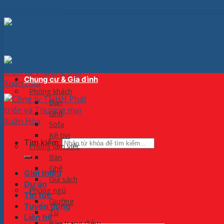
Skip to content
Chung cư & Gia đình
Phòng khách
Bàn
Ghế
Sofa
Kệ tivi
Tìm kiếm:
Phòng làm việc
Bàn
Ghế
Giới thiệu
Giá sách
Dự án
Phòng ngủ
Tin tức
Giường
Tuyển dụng
Tủ
Liên hệ
Bàn trang điểm