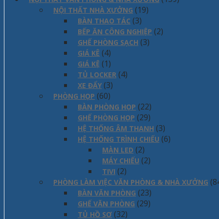
(19)
NỘI THẤT NHÀ XƯỞNG
(3)
BÀN THAO TÁC
(2)
BẾP ĂN CÔNG NGHIỆP
(3)
GHẾ PHÒNG SẠCH
(4)
GIÁ KÊ
(1)
GIÁ KỆ
(4)
TỦ LOCKER
(3)
XE ĐẨY
(60)
PHÒNG HỌP
(22)
BÀN PHÒNG HỌP
(29)
GHẾ PHÒNG HỌP
(3)
HỆ THỐNG ÂM THANH
(6)
HỆ THỐNG TRÌNH CHIẾU
(2)
MÀN LED
(2)
MÁY CHIẾU
(2)
TIVI
(8
PHÒNG LÀM VIỆC VĂN PHÒNG & NHÀ XƯỞNG
(23)
BÀN VĂN PHÒNG
(29)
GHẾ VĂN PHÒNG
(32)
TỦ HỒ SƠ