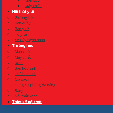
Màn LED
Máy chiếu
Nội thất y tế
Giường bệnh
Bàn quầy
Bàn y tế
Tủ y tế
Xe đẩy bệnh nhân
Trường học
Màn chiếu
Máy chiếu
Rèm
Bàn học sinh
Ghế học sinh
Giá sách
Dụng cụ phòng đa năng
Bảng
Nội thất khác
Thiết kế nội thất