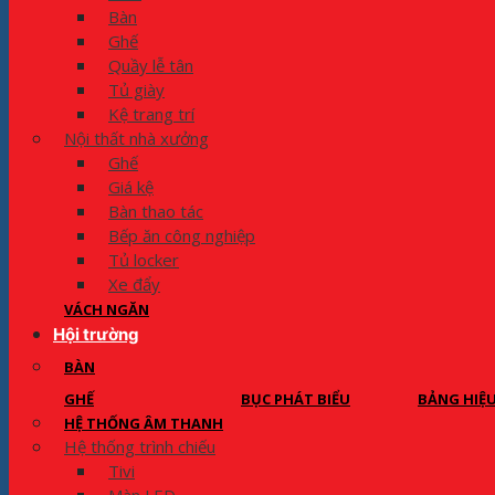
Bàn
Ghế
Quầy lễ tân
Tủ giày
Kệ trang trí
Nội thất nhà xưởng
Ghế
Giá kệ
Bàn thao tác
Bếp ăn công nghiệp
Tủ locker
Xe đẩy
VÁCH NGĂN
Hội trường
BÀN
GHẾ
BỤC PHÁT BIỂU
BẢNG HIỆ
HỆ THỐNG ÂM THANH
Hệ thống trình chiếu
Tivi