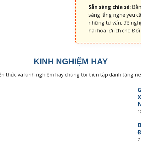
Sẵn sàng chia sẻ:
Bằng
sàng lắng nghe yêu cầ
những tư vấn, đề nghị
hài hòa lợi ích cho Đối 
KINH NGHIỆM HAY
kiến thức và kinh nghiệm hay chúng tôi biên tập dành tặng r
G
X
N
1
B
Đ
7