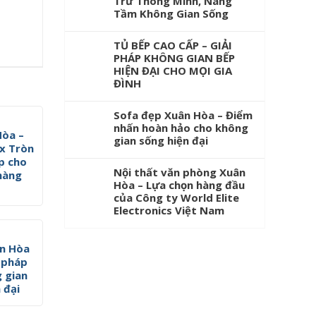
Trữ Thông Minh, Nâng
Tầm Không Gian Sống
TỦ BẾP CAO CẤP – GIẢI
PHÁP KHÔNG GIAN BẾP
HIỆN ĐẠI CHO MỌI GIA
ĐÌNH
Sofa đẹp Xuân Hòa – Điểm
nhấn hoàn hảo cho không
Hòa –
gian sống hiện đại
ox Tròn
p cho
Nội thất văn phòng Xuân
 hàng
Hòa – Lựa chọn hàng đầu
của Công ty World Elite
Electronics Việt Nam
ân Hòa
i pháp
g gian
 đại