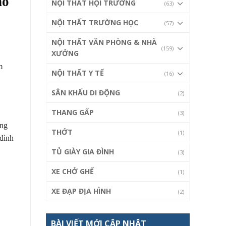
ho
NỘI THẤT HỘI TRƯỜNG
(63)
NỘI THẤT TRƯỜNG HỌC
(57)
NỘI THẤT VĂN PHÒNG & NHÀ
(159)
XƯỞNG
m
NỘI THẤT Y TẾ
(16)
SÂN KHẤU DI ĐỘNG
(2)
THANG GẤP
(3)
ang
THỚT
(1)
 đình
TỦ GIÀY GIA ĐÌNH
(3)
XE CHỞ GHẾ
(1)
XE ĐẠP ĐỊA HÌNH
(2)
BÀI VIẾT MỚI CẬP NHẬT