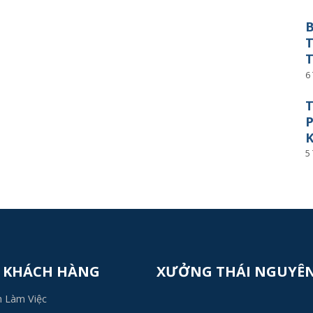
B
6
T
P
K
5
 KHÁCH HÀNG
XƯỞNG THÁI NGUYÊ
h Làm Việc