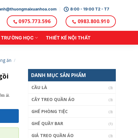
oanh@thuongmaixuanhoa.com
8:00 - 19:00 T2 - T7
0975.773.596
0983.800.910
TRƯỜNG HỌC
THIẾT KẾ NỘI THẤT
ng ăn
/
gồi
DANH MỤC SẢN PHẨM
CẦU LÀ
(3)
êm ái.
CÂY TREO QUẦN ÁO
(3)
GHẾ PHÒNG TIỆC
(3)
GHẾ QUẦY BAR
(1)
GIÁ TREO QUẦN ÁO
(3)