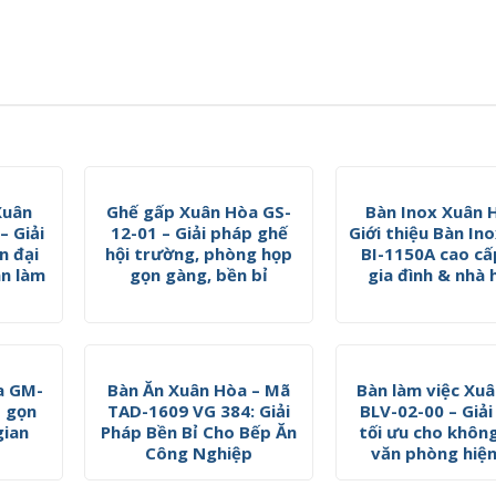
Xuân
Ghế gấp Xuân Hòa GS-
Bàn Inox Xuân 
– Giải
12-01 – Giải pháp ghế
Giới thiệu Bàn In
n đại
hội trường, phòng họp
BI-1150A cao cấ
an làm
gọn gàng, bền bỉ
gia đình & nhà
a GM-
Bàn Ăn Xuân Hòa – Mã
Bàn làm việc Xu
p gọn
TAD-1609 VG 384: Giải
BLV-02-00 – Giả
gian
Pháp Bền Bỉ Cho Bếp Ăn
tối ưu cho khôn
Công Nghiệp
văn phòng hiện