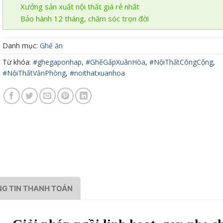
Xưởng sản xuất nội thất giá rẻ nhất
Bảo hành 12 tháng, chăm sóc trọn đời
Danh mục:
Ghế ăn
Từ khóa:
#ghegaponhap
,
#GhếGấpXuânHòa
,
#NộiThấtCôngCộng
,
#NộiThấtVănPhòng
,
#noithatxuanhoa
G TIN THANH TOÁN