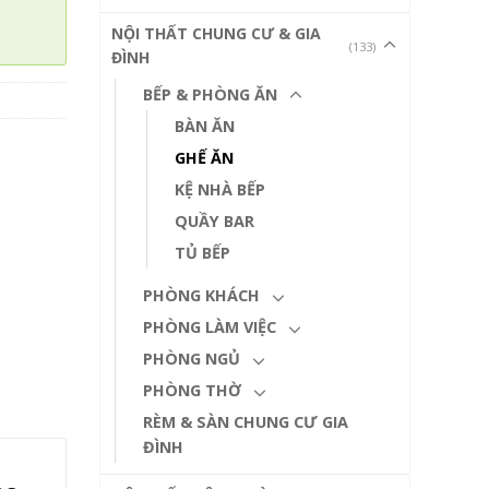
NỘI THẤT CHUNG CƯ & GIA
(133)
ĐÌNH
BẾP & PHÒNG ĂN
BÀN ĂN
GHẾ ĂN
KỆ NHÀ BẾP
QUẦY BAR
TỦ BẾP
PHÒNG KHÁCH
PHÒNG LÀM VIỆC
PHÒNG NGỦ
PHÒNG THỜ
RÈM & SÀN CHUNG CƯ GIA
ĐÌNH