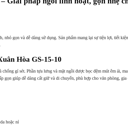
 Giải pháp ngồi linh hoạt, gọn nhẹ c
 nhỏ gọn và dễ dàng sử dụng. Sản phẩm mang lại sự tiện lợi, tiết kiệ
.
 Xuân Hòa GS-15-10
à chống gỉ sét. Phần tựa lưng và mặt ngồi được bọc đệm mút êm ái, m
gấp gọn giúp dễ dàng cất giữ và di chuyển, phù hợp cho văn phòng, gia
da hoặc nỉ