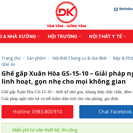
kinhd
G & NHÀ XƯỞNG
HỘI TRƯỜNG
NỘI THẤT Y TẾ
Trang chủ
/
Sản phẩm
/
Nội thất Chung cư & Gia đình
/
Bếp & Phò
Ghế ăn
Ghế gấp Xuân Hòa GS-15-10 – Giải pháp n
linh hoạt, gọn nhẹ cho mọi không gian
Ghế gấp Xuân Hòa GS-15-10 – thiết kế nhỏ gọn, khung thép chắc chắn, đệm 
Giải pháp ngồi tiện lợi và tiết kiệm diện tích cho văn phòng, gia đình.
Hotline: 0983.800.910
Chat Facebook
Miễn phí tư vấn thiết kế, thi công